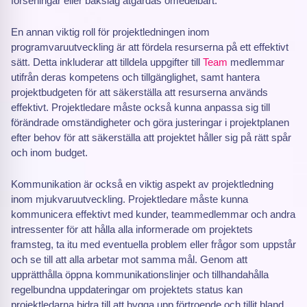
förseningar eller bakslag åtgärdas omedelbart.
En annan viktig roll för projektledningen inom
programvaruutveckling är att fördela resurserna på ett effektivt
sätt. Detta inkluderar att tilldela uppgifter till
Team
medlemmar
utifrån deras kompetens och tillgänglighet, samt hantera
projektbudgeten för att säkerställa att resurserna används
effektivt. Projektledare måste också kunna anpassa sig till
förändrade omständigheter och göra justeringar i projektplanen
efter behov för att säkerställa att projektet håller sig på rätt spår
och inom budget.
Kommunikation är också en viktig aspekt av projektledning
inom mjukvaruutveckling. Projektledare måste kunna
kommunicera effektivt med kunder, teammedlemmar och andra
intressenter för att hålla alla informerade om projektets
framsteg, ta itu med eventuella problem eller frågor som uppstår
och se till att alla arbetar mot samma mål. Genom att
upprätthålla öppna kommunikationslinjer och tillhandahålla
regelbundna uppdateringar om projektets status kan
projektledarna bidra till att bygga upp förtroende och tillit bland