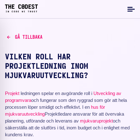
GÅ TILLBAKA
VILKEN ROLL HAR
PROJEKTLEDNING INOM
MJUKVARUUTVECKLING?
Projekt
ledningen spelar en avgörande roll i
Utveckling av
programvara
och fungerar som den ryggrad som gör att hela
processen löper smidigt och effektivt. I en
hus för
mjukvaruutveckling
Projektledare ansvarar för att övervaka
planering, utförande och leverans av
mjukvaruprojekt
och
säkerställa att de slutförs i tid, inom budget och i enlighet med
kundens krav.