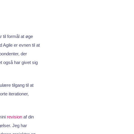
 til formål at øge
 Agile er evnen til at
pondenter, der
et også har givet sig
lære tilgang til at
rte iterationer,
mini
revision
af din
gelser. Jeg har