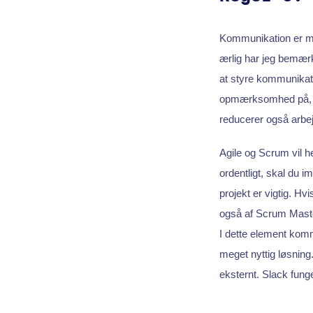
Kommunikation er meg
ærlig har jeg bemær
at styre kommunikati
opmærksomhed på, hv
reducerer også arbej
Agile og Scrum vil h
ordentligt, skal du i
projekt er vigtig. Hvi
også af Scrum Master,
I dette element komm
meget nyttig løsnin
eksternt. Slack funge