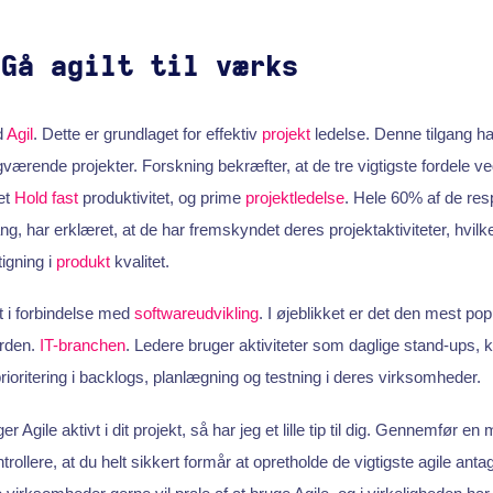
 Gå agilt til værks
d
Agil
. Dette er grundlaget for effektiv
projekt
ledelse. Denne tilgang har
ngværende projekter. Forskning bekræfter, at de tre vigtigste fordele ved
et
Hold fast
produktivitet, og prime
projektledelse
. Hele 60% af de res
ang, har erklæret, at de har fremskyndet deres projektaktiviteter, hvilk
tigning i
produkt
kvalitet.
t i forbindelse med
softwareudvikling
. I øjeblikket er det den mest popu
erden.
IT-branchen
. Ledere bruger aktiviteter som daglige stand-ups, ko
ioritering i backlogs, planlægning og testning i deres virksomheder.
r Agile aktivt i dit projekt, så har jeg et lille tip til dig. Gennemfør en 
trollere, at du helt sikkert formår at opretholde de vigtigste agile anta