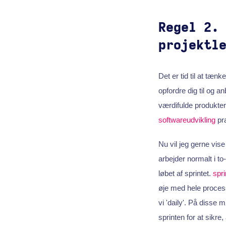
Regel 2.
projektl
Det er tid til at tæn
opfordre dig til og a
værdifulde produkter
softwareudvikling
pra
Nu vil jeg gerne vis
arbejder normalt i to
løbet af sprintet.
spri
øje med hele process
vi 'daily'. På disse 
sprinten for at sikre,