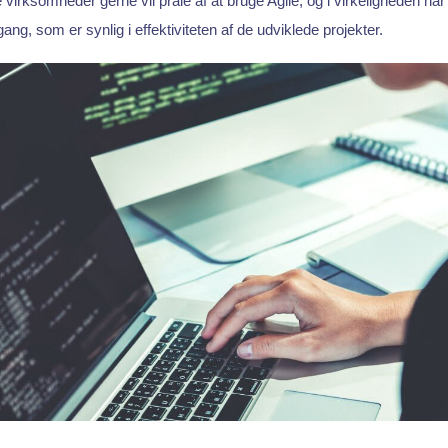
irksomheder gerne vil prale af at bruge Agile, og i virkeligheden har
gang, som er synlig i effektiviteten af de udviklede projekter.