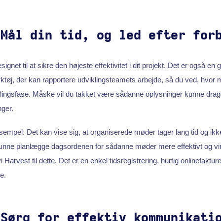
 Mål din tid, og led efter for
gnet til at sikre den højeste effektivitet i dit projekt. Det er også en g
tøj, der kan rapportere udviklingsteamets arbejde, så du ved, hvor m
klingsfase. Måske vil du takket være sådanne oplysninger kunne drag
nger.
ksempel. Det kan vise sig, at organiserede møder tager lang tid og ikke
unne planlægge dagsordenen for sådanne møder mere effektivt og vind
Harvest til dette. Det er en enkel tidsregistrering, hurtig onlinefakture
e.
 Sørg for effektiv kommunikati