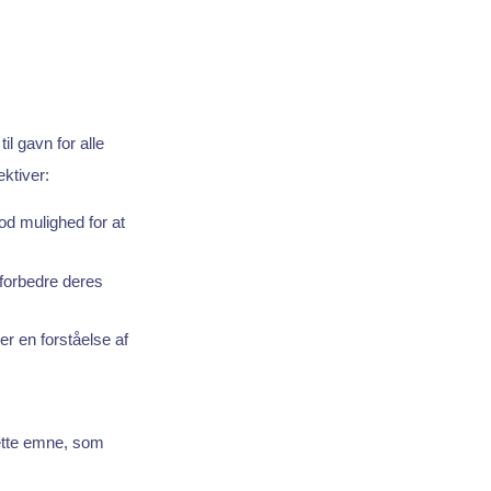
il gavn for alle
ektiver:
od mulighed for at
 forbedre deres
r en forståelse af
ette emne, som