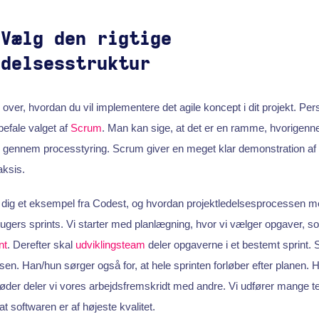
 Vælg den rigtige
edelsesstruktur
ke over, hvordan du vil implementere det agile koncept i dit projekt. Per
nbefale valget af
Scrum
. Man kan sige, at det er en ramme, hvorigenn
 gennem processtyring. Scrum giver en meget klar demonstration af ef
ksis.
e dig et eksempel fra Codest, og hvordan projektledelsesprocessen 
-ugers sprints. Vi starter med planlægning, hvor vi vælger opgaver, so
nt
. Derefter skal
udviklingsteam
deler opgaverne i et bestemt sprint.
en. Han/hun sørger også for, at hele sprinten forløber efter planen. 
møder deler vi vores arbejdsfremskridt med andre. Vi udfører mange tes
 at softwaren er af højeste kvalitet.