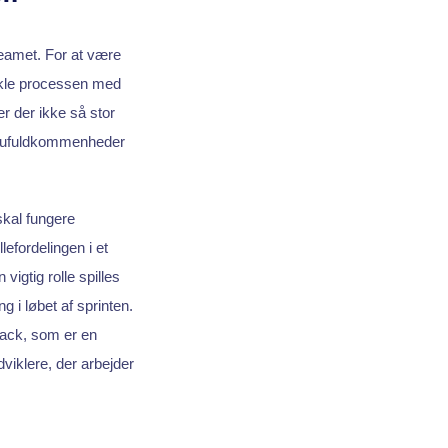
teamet. For at være
ikle processen med
r der ikke så stor
e ufuldkommenheder
skal fungere
lefordelingen i et
vigtig rolle spilles
 i løbet af sprinten.
lack, som er en
viklere, der arbejder