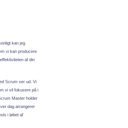
sonligt kan jeg
em vi kan producere
fektiviteten af din
med Scrum ser ud. Vi
m vi vil fokusere på i
 Scrum Master holder
Hver dag arrangerer
ts i løbet af