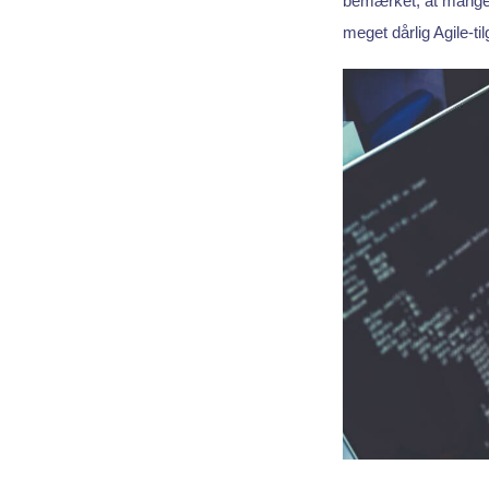
bemærket, at mange v
meget dårlig Agile-til