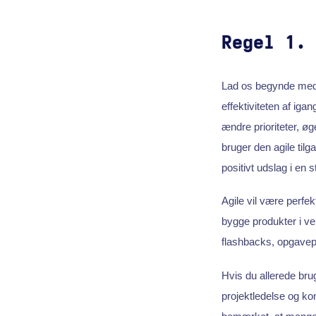
Regel 1.
Lad os begynde me
effektiviteten af iga
ændre prioriteter, øg
bruger den agile tilg
positivt udslag i en s
Agile vil være perfek
bygge produkter i v
flashbacks, opgavepr
Hvis du allerede bruge
projektledelse og kon