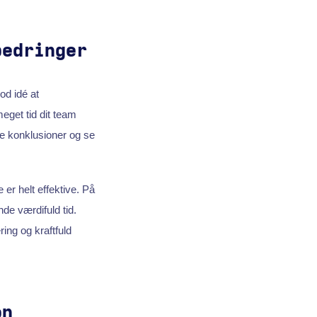
bedringer
od idé at
eget tid dit team
e konklusioner og se
 er helt effektive. På
e værdifuld tid.
ring og kraftfuld
on