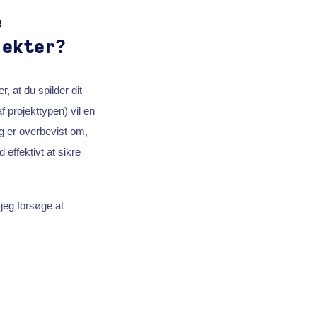
e
jekter?
 at du spilder dit
f projekttypen) vil en
g er overbevist om,
 effektivt at sikre
jeg forsøge at