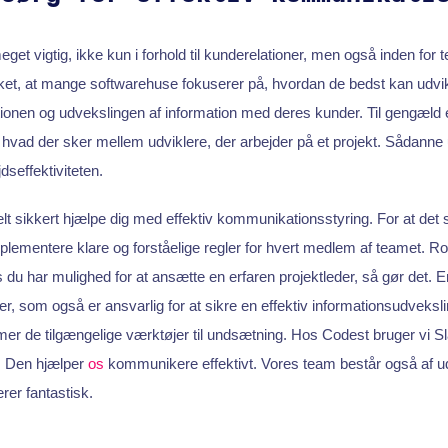
et vigtig, ikke kun i forhold til kunderelationer, men også inden for 
ket, at mange softwarehuse fokuserer på, hvordan de bedst kan udv
onen og udvekslingen af information med deres kunder. Til gengæld e
ad der sker mellem udviklere, der arbejder på et projekt. Sådann
dseffektiviteten.
elt sikkert hjælpe dig med effektiv kommunikationsstyring. For at det 
mplementere klare og forståelige regler for hvert medlem af teamet. Rol
s du har mulighed for at ansætte en erfaren projektleder, så gør det. En 
 som også er ansvarlig for at sikre en effektiv informationsudveksling
er de tilgængelige værktøjer til undsætning. Hos Codest bruger vi S
g. Den hjælper
os
kommunikere effektivt. Vores team består også af ud
rer fantastisk.