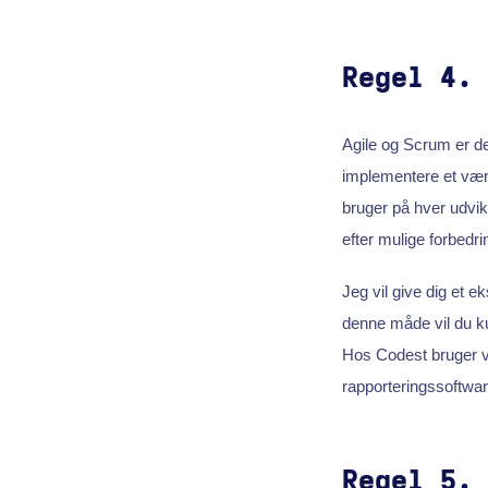
Regel 4.
Agile og Scrum er desi
implementere et værk
bruger på hver udvi
efter mulige forbedri
Jeg vil give dig et e
denne måde vil du k
Hos Codest bruger vi 
rapporteringssoftwar
Regel 5.