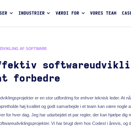
SER
INDUSTRIER
VÆRDI FOR
VORES TEAM
CAS
UDVIKLING AF SOFTWARE
ffektiv softwareudvikli
at forbedre
viklingsprojekter er en stor udfordring for enhver teknisk leder. At nå
 opretholde høj kvalitet og godt samarbejde i et team kan være nogle af
ver for hver dag. Jeg har udarbejdet et par regler, der kan hjælpe dig
 softwareudviklingsprojekter. Vi har brugt dem hos Codest i årevis, og d