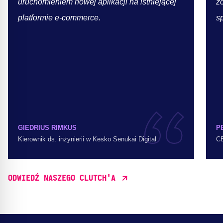
uruchomieniem nowej aplikacji na istniejącej
z
platformie e-commerce.
sp
GIEDRIUS RIMKUS
P
Kierownik ds. inżynierii w Kesko Senukai Digital
C
ODWIEDŹ NASZEGO CLUTCH'A