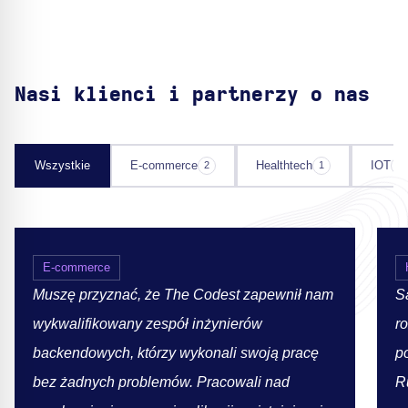
Nasi klienci i partnerzy o nas
Wszystkie
E-commerce
Healthtech
IOT
2
1
1
E-commerce
Muszę przyznać, że The Codest zapewnił nam
S
wykwalifikowany zespół inżynierów
r
backendowych, którzy wykonali swoją pracę
p
bez żadnych problemów. Pracowali nad
R