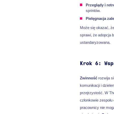
Przeglądy i ret
sprintów.
Pielęgnacja zal
Może się okazać, że 
sprawi, że adopcja b
ustandaryzowana.
Krok 6: Wsp
Zwinność
rozwija s
komunikacji i dziele
przejrzystość. W The
członkowie zespołu 
pracownicy nie mogą