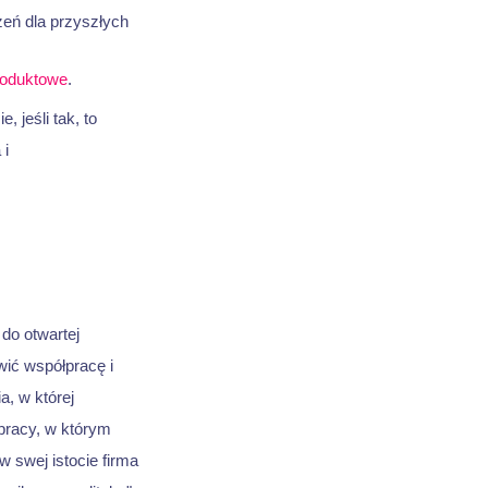
zeń dla przyszłych
roduktowe
.
 jeśli tak, to
 i
do otwartej
twić współpracę i
a, w której
pracy, w którym
 swej istocie firma