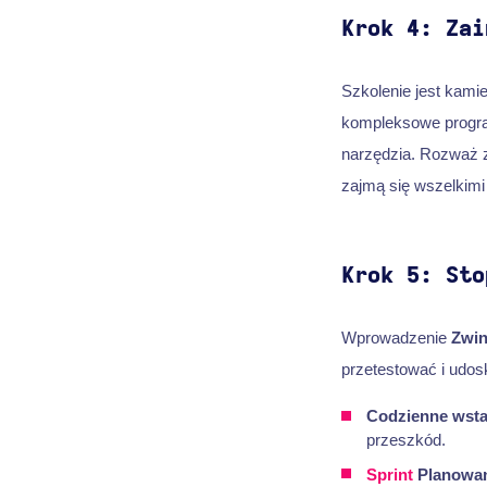
Krok 4: Zai
Szkolenie jest kam
kompleksowe progr
narzędzia. Rozważ 
zajmą się wszelkimi
Krok 5: Sto
Wprowadzenie
Zwi
przetestować i udos
Codzienne wst
przeszkód.
Sprint
Planowan