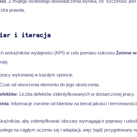
ość
. Z mojego osobistego doświadczenia wynika, że "szczerość jest n
orzka prawda.
iar i iteracja
ch wskaźników wydajności (KPI) w celu pomiaru sukcesu
Zwinne w
ują:
ć pracy wykonanej w każdym sprincie.
 Czas od utworzenia elementu do jego ukończenia.
efektów
: Liczba defektów zidentyfikowanych w dostarczonej pracy.
enta
: Informacje zwrotne od klientów na temat jakości i terminowośc
skaźników, aby zidentyfikować obszary wymagające poprawy i udosk
polega na ciągłym uczeniu się i adaptacji, więc bądź przygotowany 