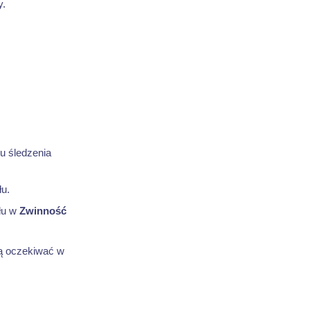
.
u śledzenia
łu.
łu w
Zwinność
gą oczekiwać w