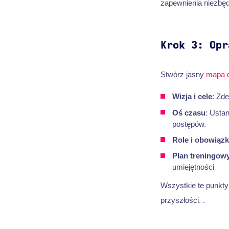
zapewnienia niezbęd
Krok 3: Opr
Stwórz jasny
mapa 
Wizja i cele
: Zde
Oś czasu
: Usta
postępów.
Role i obowiązk
Plan treningow
umiejętności
Wszystkie te punkt
przyszłości. .