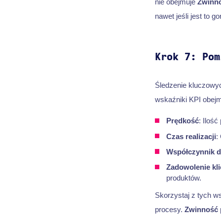
nie obejmuje
Zwinn
nawet jeśli jest to g
Krok 7: Pom
Śledzenie kluczowy
wskaźniki KPI obejm
Prędkość
: Iloś
Czas realizacji
:
Współczynnik d
Zadowolenie kli
produktów.
Skorzystaj z tych w
procesy.
Zwinność