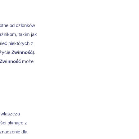
rotne od członków
aźnikom, takim jak
ieć niektórych z
użycie
Zwinność
).
Zwinność
może
zwłaszcza
ści płynące z
znaczenie dla