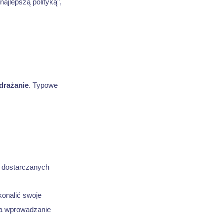
ajlepszą polityką",
drażanie
. Typowe
i dostarczanych
onalić swoje
na wprowadzanie