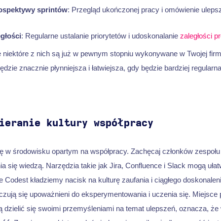
rospektywy sprintów
: Przegląd ukończonej pracy i omówienie uleps
egłości
: Regularne ustalanie priorytetów i udoskonalanie
zaległości p
niektóre z nich są już w pewnym stopniu wykonywane w Twojej firmie,
ędzie znacznie płynniejsza i łatwiejsza, gdy będzie bardziej regularna
ieranie kultury współpracy
ię w środowisku opartym na współpracy. Zachęcaj członków zespołu 
nia się wiedzą. Narzędzia takie jak Jira, Confluence i Slack mogą uła
 Codest kładziemy nacisk na kulturę zaufania i ciągłego doskonaleni
czują się upoważnieni do eksperymentowania i uczenia się. Miejsce 
 dzielić się swoimi przemyśleniami na temat ulepszeń, oznacza, że w