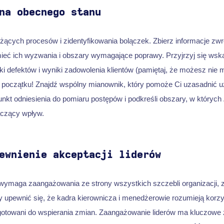
na obecnego stanu
eżących procesów i zidentyfikowania bolączek. Zbierz informacje zw
ieć ich wyzwania i obszary wymagające poprawy. Przyjrzyj się wsk
i defektów i wyniki zadowolenia klientów (pamiętaj, że możesz nie m
 początku! Znajdź wspólny mianownik, który pomoże Ci uzasadnić 
nkt odniesienia do pomiaru postępów i podkreśli obszary, w których
aczący wpływ.
ewnienie akceptacji liderów
ymaga zaangażowania ze strony wszystkich szczebli organizacji, 
y upewnić się, że kadra kierownicza i menedżerowie rozumieją korzy
gotowani do wspierania zmian. Zaangażowanie liderów ma kluczowe 