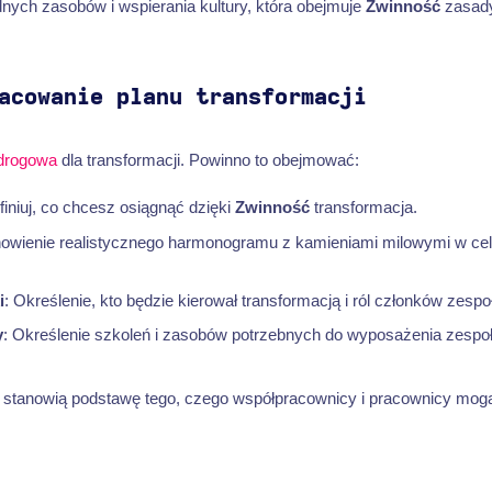
nych zasobów i wspierania kultury, która obejmuje
Zwinność
zasady
acowanie planu transformacji
drogowa
dla transformacji. Powinno to obejmować:
finiuj, co chcesz osiągnąć dzięki
Zwinność
transformacja.
nowienie realistycznego harmonogramu z kamieniami milowymi w cel
i
: Określenie, kto będzie kierował transformacją i ról członków zespo
y
: Określenie szkoleń i zasobów potrzebnych do wyposażenia zespo
y stanowią podstawę tego, czego współpracownicy i pracownicy mo