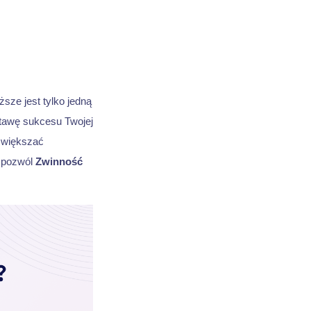
sze jest tylko jedną
awę sukcesu Twojej
zwiększać
i pozwól
Zwinność