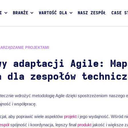
I
BRANŻE
WARTOŚĆ DLA
NASZ ZESPÓŁ
CASE S
ZARZĄDZANIE PROJEKTAMI
wy adaptacji Agile: Map
a dla zespołów technicz
utecznie wdrożyć metodologię Agile dzięki spostrzeżeniom naszego 
jność i współpracę.
jał, aby poprawić wiele aspektów
projekt
i jego wydajność. Wśród ni
espół
spójność i koordynacja, lepszy finał
produkt
jakość i większe z