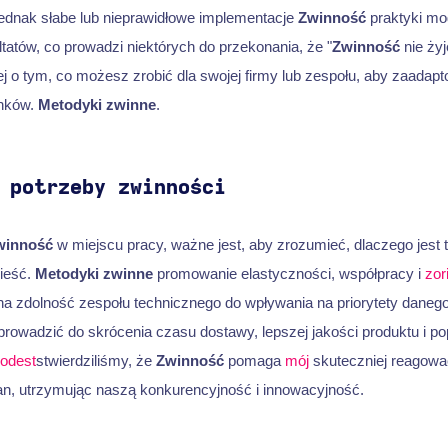
ednak słabe lub nieprawidłowe implementacje
Zwinność
praktyki mo
ltatów, co prowadzi niektórych do przekonania, że "
Zwinność
nie żyj
ej o tym, co możesz zrobić dla swojej firmy lub zespołu, aby zaadap
unków.
Metodyki zwinne
.
 potrzeby zwinności
winność
w miejscu pracy, ważne jest, aby zrozumieć, dlaczego jest t
ieść.
Metodyki zwinne
promowanie elastyczności, współpracy i
zor
na zdolność zespołu technicznego do wpływania na priorytety daneg
rowadzić do skrócenia czasu dostawy, lepszej jakości produktu i p
odest
stwierdziliśmy, że
Zwinność
pomaga
mój
skuteczniej reagowa
n, utrzymując naszą konkurencyjność i innowacyjność.