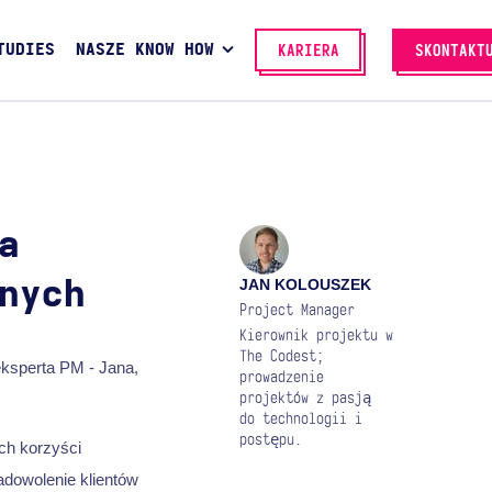
TUDIES
NASZE KNOW HOW
KARIERA
SKONTAKT
a
JAN KOLOUSZEK
nych
Project Manager
Kierownik projektu w
The Codest;
eksperta PM - Jana,
prowadzenie
projektów z pasją
do technologii i
postępu.
ch korzyści
adowolenie klientów