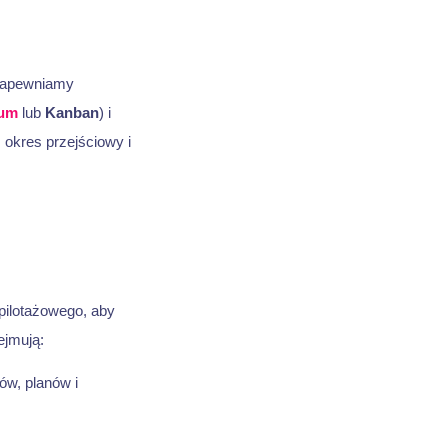
zapewniamy
um
lub
Kanban
) i
 okres przejściowy i
 pilotażowego, aby
ejmują:
ów, planów i