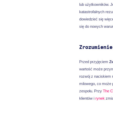
lub użytkowników. J
katastrofalnych rezu
dowiedzieć się więc
się do nowych war
Zrozumienie
Przed przyjęciem
Z
wartość może przyn
rozwój z naciskiem 
milowego, co może p
zespołu. Przy
The C
klientów i
rynek
zmia