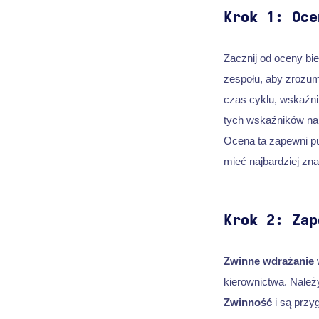
Krok 1: Oce
Zacznij od oceny bi
zespołu, aby zrozum
czas cyklu, wskaźnik
tych wskaźników na
Ocena ta zapewni pu
mieć najbardziej zn
Krok 2: Zap
Zwinne wdrażanie
w
kierownictwa. Należ
Zwinność
i są przy