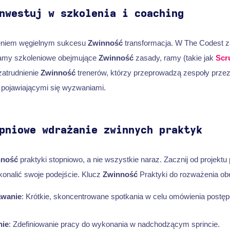
nwestuj w szkolenia i coaching
ieniem węgielnym sukcesu
Zwinność
transformacja. W The Codest 
amy szkoleniowe obejmujące
Zwinność
zasady, ramy (takie jak
Scr
zatrudnienie
Zwinność
trenerów, którzy przeprowadzą zespoły przez
 pojawiającymi się wyzwaniami.
pniowe wdrażanie zwinnych praktyk
nność
praktyki stopniowo, a nie wszystkie naraz. Zacznij od projektu
konalić swoje podejście. Klucz
Zwinność
Praktyki do rozważenia ob
awanie
: Krótkie, skoncentrowane spotkania w celu omówienia postęp
ie
: Zdefiniowanie pracy do wykonania w nadchodzącym sprincie.