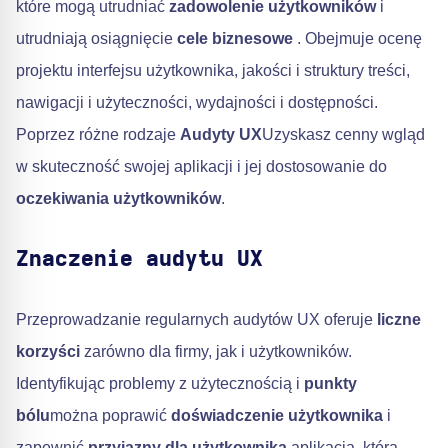
które mogą utrudniać
zadowolenie użytkowników
i
utrudniają osiągnięcie
cele biznesowe
. Obejmuje ocenę
projektu interfejsu użytkownika, jakości i struktury treści,
nawigacji i użyteczności, wydajności i dostępności.
Poprzez różne rodzaje
Audyty UX
Uzyskasz cenny wgląd
w skuteczność swojej aplikacji i jej dostosowanie do
oczekiwania użytkowników
.
Znaczenie audytu UX
Przeprowadzanie regularnych audytów UX oferuje
liczne
korzyści
zarówno dla firmy, jak i użytkowników.
Identyfikując problemy z użytecznością i
punkty
bólu
można poprawić
doświadczenie użytkownika
i
zapewnić
przyjazny dla użytkownika
aplikacja, która