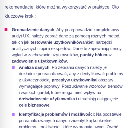
rekomendacje, które można wykorzystać w praktyce. Oto
kluczowe kroki:
Gromadzenie danych
: Aby przeprowadzić kompleksowy
audyt UX, należy zebrać dane za pomocą różnych metod,
takich jak
testowanie użytkowników
ankiet, narzędzi
analitycznych i opinii ekspertów. Dane te zapewniają cenny
wgląd w zachowanie użytkowników,
punkty bólu
oraz
zadowolenie użytkowników
.
Analiza danych
: Po zebraniu danych należy je
dokładnie przeanalizować, aby zidentyfikować problemy
z użytecznością,
przepływ użytkownika
i obszary
wymagające poprawy. Poszukiwanie wzorców, trendów
i wąskich gardeł, które mogą mieć wpływ na
doświadczenie użytkownika
i utrudniają osiągnięcie
cele biznesowe
.
Identyfikacja problemów i możliwości
: Na podstawie
przeanalizowanych danych zidentyfikuj konkretne
problemy i możliwości, które wymagają uwagi. Zwróć