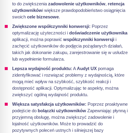
to do zwiększenia
zadowolenie użytkowników
,
retencja
użytkowników
i większe prawdopodobieństwo osiągnięcia
swoich
cele biznesowe
.
Zwiększone współczynniki konwersji:
Poprzez
optymalizację użyteczności i
doświadczenie użytkownika
aplikacji, można poprawić
współczynniki konwersji
i
zachęcić użytkowników do podjęcia pożądanych działań,
takich jak dokonanie zakupu, zarejestrowanie się w usłudze
lub wypełnienie formularza.
Lepsza wydajność produktu:
A
Audyt UX
pomaga
zidentyfikować i rozwiązać problemy z wydajnością, które
mogą mieć wpływ na szybkość, szybkość reakcji i
dostępność aplikacji. Optymalizując te aspekty, można
zwiększyć ogólną wydajność produktu.
Większa satysfakcja użytkowników:
Poprzez proaktywne
podejście do
bolączki użytkowników
Zapewniając płynną i
przyjemną obsługę, można zwiększyć zadowolenie i
lojalność użytkowników. Może to prowadzić do
pozytywnych poleceń ustnych i silniejszej bazy