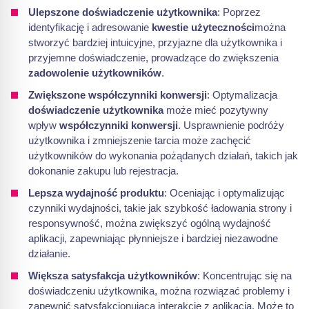
Ulepszone doświadczenie użytkownika
: Poprzez
identyfikację i adresowanie
kwestie użyteczności
można
stworzyć bardziej intuicyjne, przyjazne dla użytkownika i
przyjemne doświadczenie, prowadzące do zwiększenia
zadowolenie użytkowników
.
Zwiększone współczynniki konwersji
: Optymalizacja
doświadczenie użytkownika
może mieć pozytywny
wpływ
współczynniki konwersji
. Usprawnienie podróży
użytkownika i zmniejszenie tarcia może zachęcić
użytkowników do wykonania pożądanych działań, takich jak
dokonanie zakupu lub rejestracja.
Lepsza wydajność produktu
: Oceniając i optymalizując
czynniki wydajności, takie jak szybkość ładowania strony i
responsywność, można zwiększyć ogólną wydajność
aplikacji, zapewniając płynniejsze i bardziej niezawodne
działanie.
Większa satysfakcja użytkowników
: Koncentrując się na
doświadczeniu użytkownika, można rozwiązać problemy i
zapewnić satysfakcjonującą interakcję z aplikacją. Może to