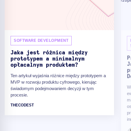
SOFTWARE DEVELOPMENT
Jaka jest różnica między
P
prototypem a minimalnym
J
opłacalnym produktem?
p
Ten artykuł wyjaśnia różnice między prototypem a
D
MVP w rozwoju produktu cyfrowego, kierując
W 
świadomym podejmowaniem decyzji w tym
e
procesie.
mą
THECODEST
os
pr
in