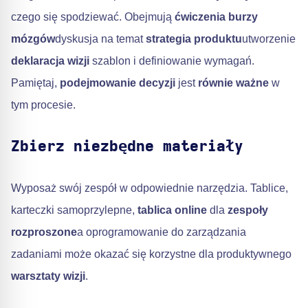
czego się spodziewać. Obejmują
ćwiczenia burzy
mózgów
dyskusja na temat
strategia produktu
utworzenie
deklaracja wizji
szablon i definiowanie wymagań.
Pamiętaj,
podejmowanie decyzji
jest
równie ważne
w
tym procesie.
Zbierz niezbędne materiały
Wyposaż swój zespół w odpowiednie narzędzia. Tablice,
karteczki samoprzylepne,
tablica online
dla
zespoły
rozproszone
a oprogramowanie do zarządzania
zadaniami może okazać się korzystne dla produktywnego
warsztaty wizji
.