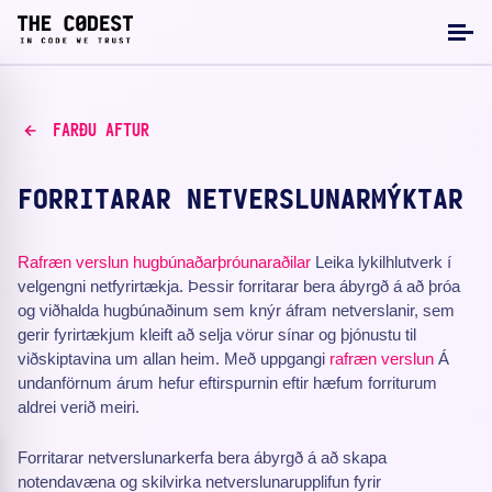
FARÐU AFTUR
FORRITARAR NETVERSLUNARMÝKTAR
Rafræn verslun
hugbúnaðarþróunaraðilar
Leika lykilhlutverk í
velgengni netfyrirtækja. Þessir forritarar bera ábyrgð á að þróa
og viðhalda hugbúnaðinum sem knýr áfram netverslanir, sem
gerir fyrirtækjum kleift að selja vörur sínar og þjónustu til
viðskiptavina um allan heim. Með uppgangi
rafræn verslun
Á
undanförnum árum hefur eftirspurnin eftir hæfum forriturum
aldrei verið meiri.
Forritarar netverslunarkerfa bera ábyrgð á að skapa
notendavæna og skilvirka netverslunarupplifun fyrir