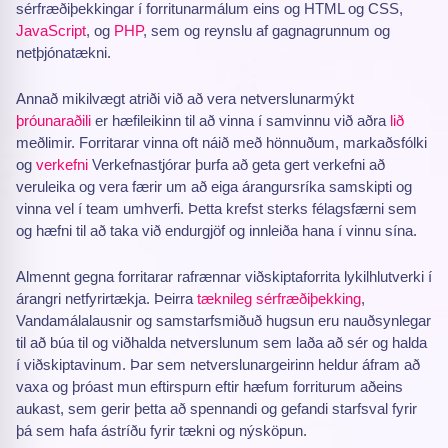
sérfræðiþekkingar í forritunarmálum eins og HTML og CSS,
JavaScript
, og
PHP
, sem og reynslu af gagnagrunnum og
netþjónatækni.
Annað mikilvægt atriði við að vera netverslunarmýkt
þróunaraðili
er hæfileikinn til að vinna í samvinnu við aðra
lið
meðlimir. Forritarar vinna oft náið með hönnuðum, markaðsfólki
og
verkefni
Verkefnastjórar þurfa að geta gert verkefni að
veruleika og vera færir um að eiga árangursríka samskipti og
vinna vel í team umhverfi. Þetta krefst sterks félagsfærni sem
og hæfni til að taka við endurgjöf og innleiða hana í vinnu sína.
Almennt gegna forritarar rafrænnar viðskiptaforrita lykilhlutverki í
árangri netfyrirtækja. Þeirra
tæknileg sérfræðiþekking
,
Vandamálalausnir og samstarfsmiðuð hugsun eru nauðsynlegar
til að búa til og viðhalda netverslunum sem laða að sér og halda
í viðskiptavinum. Þar sem netverslunargeirinn heldur áfram að
vaxa og þróast mun eftirspurn eftir hæfum forriturum aðeins
aukast, sem gerir þetta að spennandi og gefandi starfsval fyrir
þá sem hafa ástríðu fyrir tækni og nýsköpun.