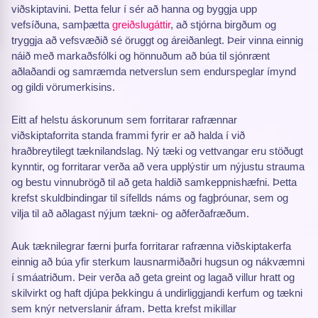
viðskiptavini. Þetta felur í sér að hanna og byggja upp
vefsíðuna, samþætta
greiðslugáttir
, að stjórna birgðum og
tryggja að vefsvæðið sé öruggt og áreiðanlegt. Þeir vinna einnig
náið með markaðsfólki og hönnuðum að búa til sjónrænt
aðlaðandi og samræmda netverslun sem endurspeglar ímynd
og gildi vörumerkisins.
Eitt af helstu áskorunum sem forritarar rafrænnar
viðskiptaforrita standa frammi fyrir er að halda í við
hraðbreytilegt tæknilandslag. Ný tæki og vettvangar eru stöðugt
kynntir, og forritarar verða að vera upplýstir um nýjustu strauma
og bestu vinnubrögð til að geta haldið samkeppnishæfni. Þetta
krefst skuldbindingar til sífellds náms og fagþróunar, sem og
vilja til að aðlagast nýjum tækni- og aðferðafræðum.
Auk tæknilegrar færni þurfa forritarar rafrænna viðskiptakerfa
einnig að búa yfir sterkum lausnarmiðaðri hugsun og nákvæmni
í smáatriðum. Þeir verða að geta greint og lagað villur hratt og
skilvirkt og haft djúpa þekkingu á undirliggjandi kerfum og tækni
sem knýr netverslanir áfram. Þetta krefst mikillar