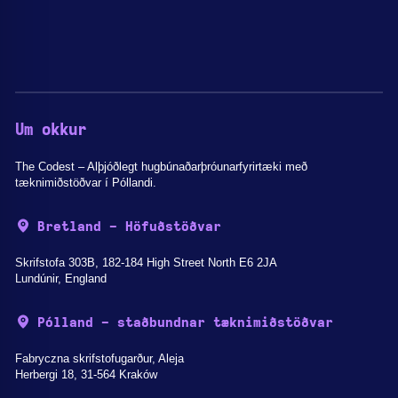
Um okkur
The Codest – Alþjóðlegt hugbúnaðarþróunarfyrirtæki með
tæknimiðstöðvar í Póllandi.
Bretland - Höfuðstöðvar
Skrifstofa 303B, 182-184 High Street North E6 2JA
Lundúnir, England
Pólland - staðbundnar tæknimiðstöðvar
Fabryczna skrifstofugarður, Aleja
Herbergi 18, 31-564 Kraków