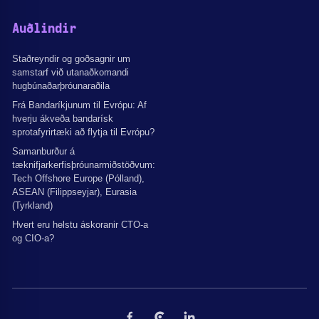
Auðlindir
Staðreyndir og goðsagnir um
samstarf við utanaðkomandi
hugbúnaðarþróunaraðila
Frá Bandaríkjunum til Evrópu: Af
hverju ákveða bandarísk
sprotafyrirtæki að flytja til Evrópu?
Samanburður á
tæknifjarkerfisþróunarmiðstöðvum:
Tech Offshore Europe (Pólland),
ASEAN (Filippseyjar), Eurasia
(Tyrkland)
Hvert eru helstu áskoranir CTO-a
og CIO-a?