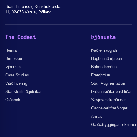
Brain Embassy, Konstruktorska
11, 02-673 Varsjá, Pólland
The Codest
Þjónusta
Heima
Það er ráðgjafi
Um okkur
Hugbúnaðarþróun
Þjónusta
Bakendaþróun
Case Studies
Framþróun
Vitið hvernig
Staff Augmentation
Starfsferilmöguleikar
Þróunaraðilar bakhliðar
Orðabók
Skýjaverkfræðingar
Gagnaverkfræðingar
Annað
Gæðatryggingartæknime