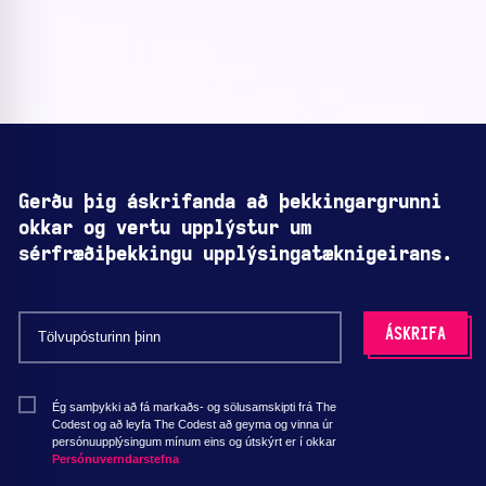
Gerðu þig áskrifanda að þekkingargrunni
okkar og vertu upplýstur um
sérfræðiþekkingu upplýsingatæknigeirans.
Ég samþykki að fá markaðs- og sölusamskipti frá The
Codest og að leyfa The Codest að geyma og vinna úr
persónuupplýsingum mínum eins og útskýrt er í okkar
Persónuverndarstefna