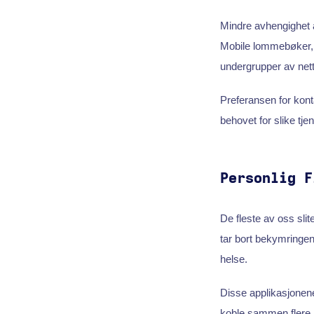
Mindre avhengighet a
Mobile lommebøker, p
undergrupper av net
Preferansen for kon
behovet for slike tj
Personlig F
De fleste av oss sli
tar bort bekymringene
helse.
Disse applikasjonene
koble sammen flere