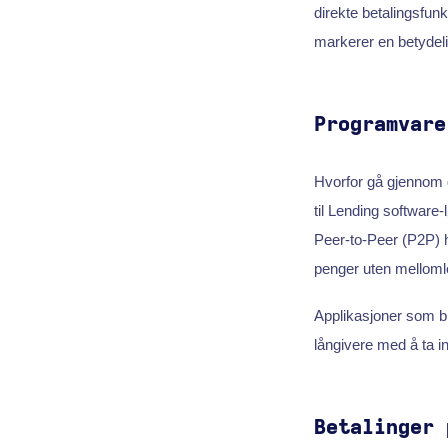
direkte betalingsfun
markerer en betydelig
Programvare
Hvorfor gå gjennom 
til Lending software
Peer-to-Peer (P2P) ha
penger uten melloml
Applikasjoner som br
långivere med å ta i
Betalinger 