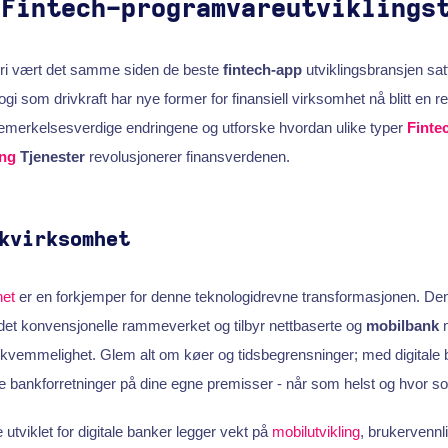
 Fintech-programvareutviklings
ri vært det samme siden de beste
fintech-app
utviklingsbransjen satt
i som drivkraft har nye former for finansiell virksomhet nå blitt en re
merkelsesverdige endringene og utforske hvordan ulike typer
Finte
ing
Tjenester
revolusjonerer finansverdenen.
kvirksomhet
het
er en forkjemper for denne teknologidrevne transformasjonen. De
det konvensjonelle rammeverket og tilbyr nettbaserte og
mobilbank
m
bekvemmelighet. Glem alt om køer og tidsbegrensninger; med digitale 
ge bankforretninger på dine egne premisser - når som helst og hvor so
utviklet for digitale banker legger vekt på
mobilutvikling
, brukervennl