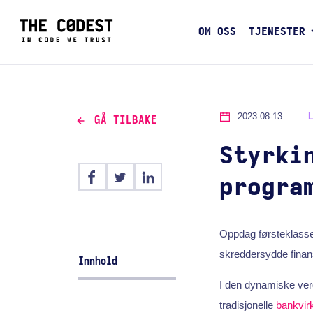
OM OSS
TJENESTER
2023-08-13
GÅ TILBAKE
Styrki
progra
Oppdag førsteklasse
skreddersydde finans
Innhold
I den dynamiske ve
tradisjonelle
bankvir