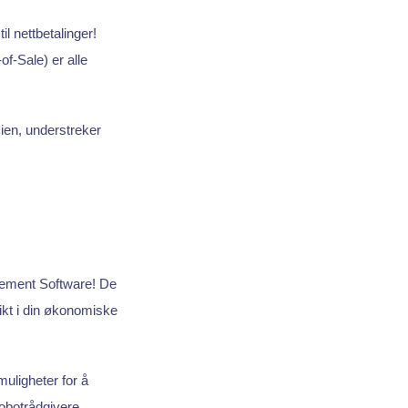
l nettbetalinger!
f-Sale) er alle
ien, understreker
agement Software! De
sikt i din økonomiske
uligheter for å
robotrådgivere