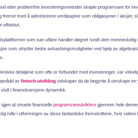
el etter problemfrie investeringsmetoder skapte programvare for inve
g fremst med å administrere verdipapirer som obligasjoner / aksjer, sl
 effektivt.
splattformer som kan utføre handler døgnet rundt uten menneskelig i
sjon som utnytter bedre avkastningsmuligheter ved hjelp av algebra
m.
kniske detaljene som ofte er forbundet med investeringer, var virkelig
oppnådd av
fintech-utvikling
selskaper da de begynte å omskape en
 slutt i finansbransjens dynamikk.
gjen at smarte finansielle
programvareutviklere
gjennom hele denne 
iktig rolle i utformingen av disse fantastiske fremskrittene, hvis vide