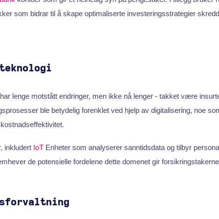
ker som bidrar til å skape optimaliserte investeringsstrategier skredd
teknologi
har lenge motstått endringer, men ikke nå lenger - takket være insurt
prosesser ble betydelig forenklet ved hjelp av digitalisering, noe som 
kostnadseffektivitet.
, inkludert
IoT
Enheter som analyserer sanntidsdata og tilbyr personal
remhever de potensielle fordelene dette domenet gir forsikringstakerne
sforvaltning