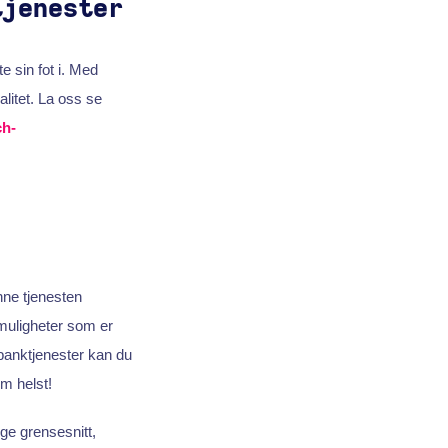
tjenester
e sin fot i. Med
alitet. La oss se
ch-
nne tjenesten
uligheter som er
banktjenester kan du
m helst!
ige grensesnitt,