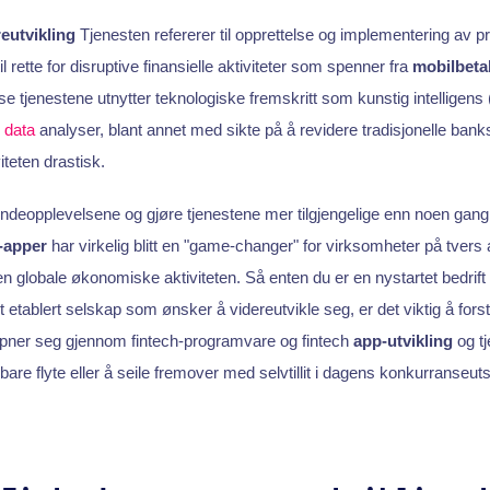
eutvikling
Tjenesten refererer til opprettelse og implementering av
il rette for disruptive finansielle aktiviteter som spenner fra
mobilbeta
se tjenestene utnytter teknologiske fremskritt som kunstig intelligens 
r
data
analyser, blant annet med sikte på å revidere tradisjonelle ban
iteten drastisk.
deopplevelsene og gjøre tjenestene mer tilgjengelige enn noen gang
h-apper
har virkelig blitt en "game-changer" for virksomheter på tvers 
globale økonomiske aktiviteten. Så enten du er en nystartet bedrift
et etablert selskap som ønsker å videreutvikle seg, er det viktig å for
pner seg gjennom fintech-programvare og fintech
app-utvikling
og tj
bare flyte eller å seile fremover med selvtillit i dagens konkurranseu