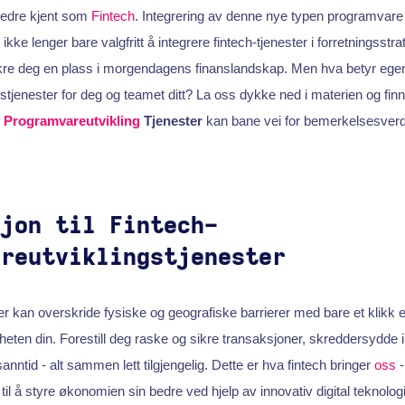
 bedre kjent som
Fintech
. Integrering av denne nye typen programvar
ikke lenger bare valgfritt å integrere fintech-tjenester i forretningsstra
ikre deg en plass i morgendagens finanslandskap. Men hva betyr egent
gstjenester for deg og teamet ditt? La oss dykke ned i materien og fin
h
Programvareutvikling
Tjenester
kan bane vei for bemerkelsesverdi
sjon til Fintech-
areutviklingstjenester
er kan overskride fysiske og geografiske barrierer med bare et klikk e
eten din. Forestill deg raske og sikre transaksjoner, skreddersydde 
sanntid - alt sammen lett tilgjengelig. Dette er hva fintech bringer
oss
-
 til å styre økonomien sin bedre ved hjelp av innovativ digital teknologi