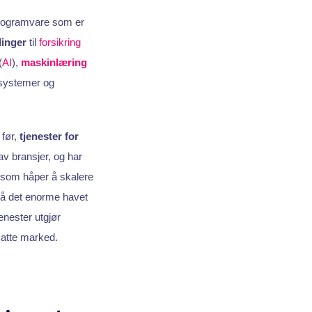
 programvare som er
linger
til
forsikring
(
AI
),
maskinlæring
ksystemer og
 før,
tjenester for
av bransjer, og har
 som håper å skalere
stå det enorme havet
enester utgjør
tsatte marked.