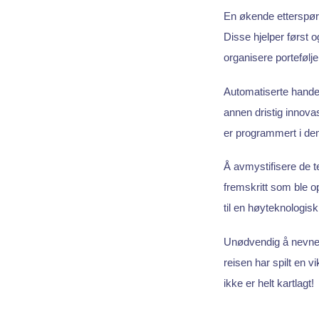
En økende etterspørs
Disse hjelper først o
organisere porteføljen
Automatiserte handel
annen dristig innova
er programmert i de
Å avmystifisere de te
fremskritt som ble 
til en høyteknologisk
Unødvendig å nevne i
reisen har spilt en v
ikke er helt kartlagt!