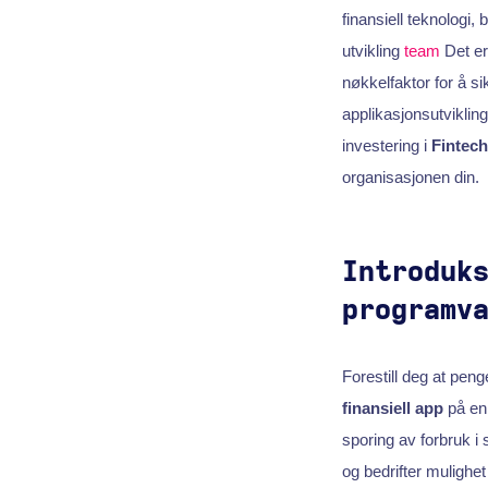
finansiell teknologi,
utvikling
team
Det er 
nøkkelfaktor for å s
applikasjonsutviklin
investering i
Fintec
organisasjonen din.
Introduk
programv
Forestill deg at peng
finansiell app
på enh
sporing av forbruk i 
og bedrifter mulighet