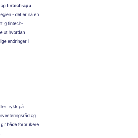
e og
fintech-app
tegien - det er nå en
lig fintech-
ne ut hvordan
ge endringer i
ller trykk på
investeringsråd og
 gir både forbrukere
.