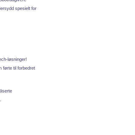
ersydd spesielt for
ech-løsninger!
førte til forbedret
iserte
.