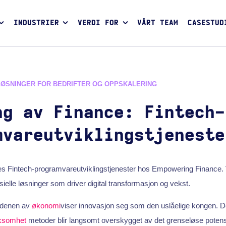
INDUSTRIER
VERDI FOR
VÅRT TEAM
CASESTUD
LØSNINGER FOR BEDRIFTER OG OPPSKALERING
ng av Finance: Fintech-
mvareutviklingstjeneste
s Fintech-programvareutviklingstjenester hos Empowering Finance. 
ielle løsninger som driver digital transformasjon og vekst.
rdenen av
økonomi
viser innovasjon seg som den uslåelige kongen. Det
ksomhet
metoder blir langsomt overskygget av det grenseløse potensi