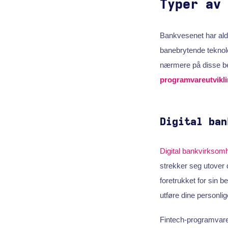
Typer av
Bankvesenet har ald
banebrytende teknolog
nærmere på disse be
programvareutvikl
Digital ban
Digital bankvirksom
strekker seg utover 
foretrukket for sin 
utføre dine personli
Fintech-programvare 