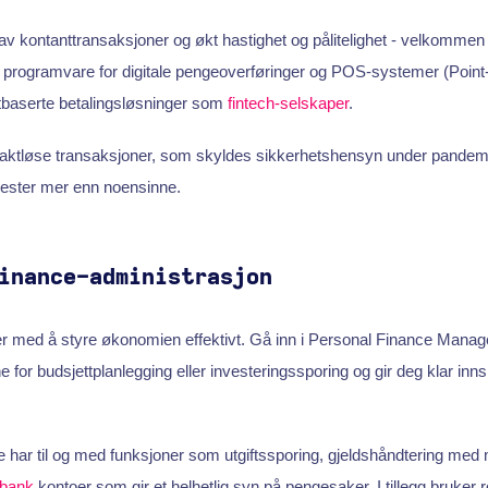
v kontanttransaksjoner og økt hastighet og pålitelighet - velkommen ti
rogramvare for digitale pengeoverføringer og POS-systemer (Point-o
tbaserte betalingsløsninger som
fintech-selskaper
.
taktløse transaksjoner, som skyldes sikkerhetshensyn under pandem
enester mer enn noensinne.
inance-administrasjon
ter med å styre økonomien effektivt. Gå inn i Personal Finance Man
 for budsjettplanlegging eller investeringssporing og gir deg klar inn
 har til og med funksjoner som utgiftssporing, gjeldshåndtering med m
bank
kontoer som gir et helhetlig syn på pengesaker. I tillegg bruker 