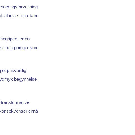
steringsforvaltning.
ik at investorer kan
nngripen, er en
iske beregninger som
 et prisverdig
 ydmyk begynnelse
transformative
re konsekvenser ennå