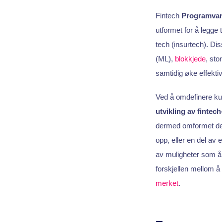
Fintech
Programvar
utformet for å legge t
tech (insurtech). Dis
(ML),
blokkjede
, sto
samtidig øke effektiv
Ved å omdefinere kun
utvikling av fintec
dermed omformet den 
opp, eller en del av 
av muligheter som å
forskjellen mellom å 
merket
.