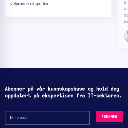
fo
velprøvde ekspertise!
at
sp
in
Abonner på vår kunnskapsbase og hold deg
oppdatert på ekspertisen fra IT-sektoren.