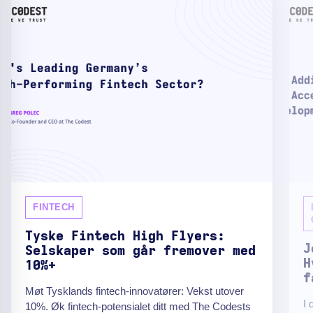
FINTECH
Tyske Fintech High Flyers:
J
Selskaper som går fremover med
H
10%+
f
Møt Tysklands fintech-innovatører: Vekst utover
I 
10%. Øk fintech-potensialet ditt med The Codests