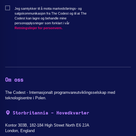
Jeg samtykker til å motta markedsførings- og
salgskommunikasjon fra The Codest og til at The
Codest kan lagre og behandle mine
personopplysninger som forklart i vår
Retningslinjer for personvern.
Om oss
The Codest - Internasjonalt programvareutviklingsselskap med
teknologisentre i Polen.
Storbritannia - Hovedkvarter
Kontor 303B, 182-184 High Street North E6 2JA
London, England