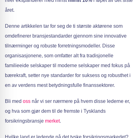
hver ekspanderer med minst
minst 10%
i løpet av det siste
året.
Denne artikkelen tar for seg de ti største aktørene som
omdefinerer bransjestandarder gjennom sine innovative
tilnærminger og robuste forretningsmodeller. Disse
organisasjonene, som omfatter alt fra tradisjonelle
familieeide selskaper til moderne selskaper med fokus på
bærekraft, setter nye standarder for suksess og robusthet i
en av verdens mest betydningsfulle finanssektorer.
Bli med
oss
når vi ser nærmere på hvem disse lederne er,
og hva som gjør dem til de fremste i Tysklands
forsikringsbransje
merket
.
Hvilke land er ledende på det tyske forsikringsmarkedet?