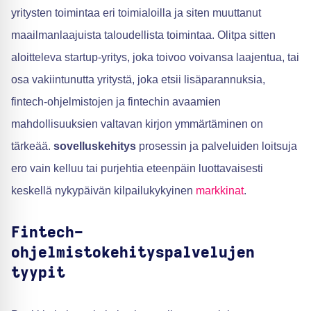
yritysten toimintaa eri toimialoilla ja siten muuttanut
maailmanlaajuista taloudellista toimintaa. Olitpa sitten
aloitteleva startup-yritys, joka toivoo voivansa laajentua, tai
osa vakiintunutta yritystä, joka etsii lisäparannuksia,
fintech-ohjelmistojen ja fintechin avaamien
mahdollisuuksien valtavan kirjon ymmärtäminen on
tärkeää.
sovelluskehitys
prosessin ja palveluiden loitsuja
ero vain kelluu tai purjehtia eteenpäin luottavaisesti
keskellä nykypäivän kilpailukykyinen
markkinat
.
Fintech-
ohjelmistokehityspalvelujen
tyypit