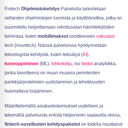
Fintech
Ohjelmistokehitys
Palvelulla tarkoitetaan
sellaisten ohjelmistojen luomista ja käyttöönottoa, jotka on
suunniteltu helpottamaan rahoitusalan häiriötekijöiden
toimintaa, kuten
mobiilimaksut
osoitteeseen
vakuutus
tech (insurtech). Näissä palveluissa hyödynnetään
teknologista kehitystä, kuten tekoälyä (
AI
),
koneoppiminen
(ML),
lohkoketju
, iso
tiedot
analytiikka,
jonka tavoitteena on muun muassa perinteisten
pankkijärjestelmien uudistaminen ja tehokkuuden
huomattava lisääminen.
Määrittelemällä asiakaskokemukset uudelleen ja
tekemällä palveluista entistä helpommin saatavilla olevia,
fintech-sovellusten kehityspalvelut
on todella muuttanut