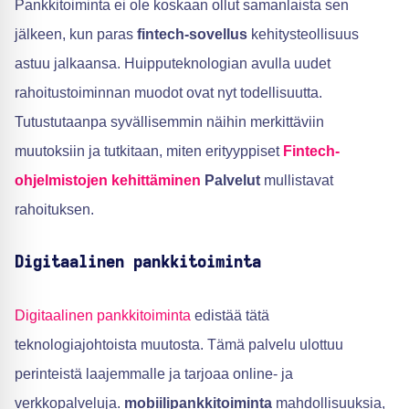
Pankkitoiminta ei ole koskaan ollut samanlaista sen
jälkeen, kun paras
fintech-sovellus
kehitysteollisuus
astuu jalkaansa. Huipputeknologian avulla uudet
rahoitustoiminnan muodot ovat nyt todellisuutta.
Tutustutaanpa syvällisemmin näihin merkittäviin
muutoksiin ja tutkitaan, miten erityyppiset
Fintech-
ohjelmistojen kehittäminen
Palvelut
mullistavat
rahoituksen.
Digitaalinen pankkitoiminta
Digitaalinen pankkitoiminta
edistää tätä
teknologiajohtoista muutosta. Tämä palvelu ulottuu
perinteistä laajemmalle ja tarjoaa online- ja
verkkopalveluja.
mobiilipankkitoiminta
mahdollisuuksia,