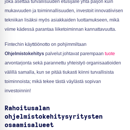
joka asettaa turvallisuuden etusijalle yhtä paljon kuin
mukavuuden ja toiminnallisuuden, investoit innovatiivisen
tekniikan lisäksi myös asiakkaiden luottamukseen, mikä
viime kädessä parantaa liiketoiminnan kannattavuutta.
Fintechin käyttöönotto on pohjimmiltaan
Ohjelmistokehitys
palvelut johtavat parempaan
tuote
arvontarjonta sekä parannettu yhteistyö organisaatioiden
välillä samalla, kun se pitää tiukasti kiinni turvallisista
toiminnoista; mikä tekee tästä väylästä sopivan
investoinnin!
Rahoitusalan
ohjelmistokehitysyritysten
osaamisalueet