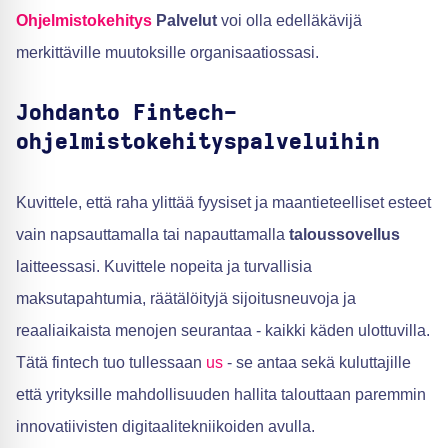
Ohjelmistokehitys
Palvelut
voi olla edelläkävijä
merkittäville muutoksille organisaatiossasi.
Johdanto Fintech-
ohjelmistokehityspalveluihin
Kuvittele, että raha ylittää fyysiset ja maantieteelliset esteet
vain napsauttamalla tai napauttamalla
taloussovellus
laitteessasi. Kuvittele nopeita ja turvallisia
maksutapahtumia, räätälöityjä sijoitusneuvoja ja
reaaliaikaista menojen seurantaa - kaikki käden ulottuvilla.
Tätä fintech tuo tullessaan
us
- se antaa sekä kuluttajille
että yrityksille mahdollisuuden hallita talouttaan paremmin
innovatiivisten digitaalitekniikoiden avulla.