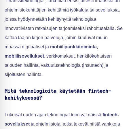
"finanssiteknologia", tarkoittaa ensisijaisesti finanssialan
ohjelmistokehittäjien kehittämiä työkaluja tai sovelluksia,
joissa hyödynnetään kehittynyttä teknologiaa
innovatiivisten ratkaisujen tarjoamiseksi rahoitusalalla. Se
kattaa laajan kirjon palveluja, joihin kuuluvat muun
muassa digitaaliset ja
mobiilipankkitoiminta
,
mobiilisovellukset
, verkkomaksut, henkilökohtaisen
talouden hallinta, vakuutusteknologia (insurtech) ja
sijoitusten hallinta.
Mitä teknologioita käytetään fintech-
kehityksessä?
Lukuisat uuden ajan teknologiat toimivat näissä
fintech-
sovellukset
ja ohjelmistoja, jotka tekevät niistä vankkoja