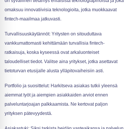
on syvällinen tietämys erilaisista teknologiapinoista ja joka
omaksuu innovatiivisia teknologioita, jotka muokkaavat
fintech-maailmaa jatkuvasti.
Turvallisuuskäytännöt: Yritysten on sitouduttava
vankkumattomasti kehittämään turvallisia fintech-
ratkaisuja, koska kyseessä ovat arkaluonteiset
taloudelliset tiedot. Valitse aina yritykset, jotka asettavat
tietoturvan etusijalle alusta ylläpitovaiheisiin asti.
Portfolio ja suosittelut: Harkitseva asiakas tutkii yleensä
aiemmat työt ja aiempien asiakkaiden arviot ennen
palveluntarjoajan palkkaamista. Ne kertovat paljon
yrityksen pätevyydestä.
Asiakastuki: Siksi tarkista heidän vasteaikansa ja palvelun