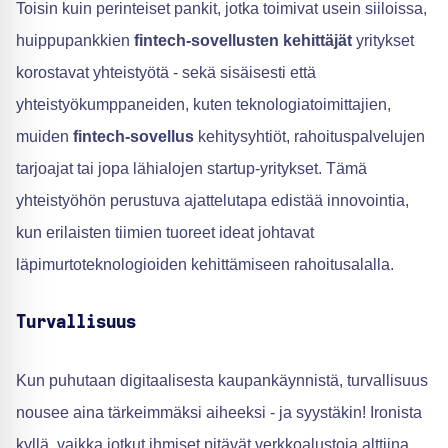
Toisin kuin perinteiset pankit, jotka toimivat usein siiloissa,
huippupankkien
fintech-sovellusten kehittäjät
yritykset
korostavat yhteistyötä - sekä sisäisesti että
yhteistyökumppaneiden, kuten teknologiatoimittajien,
muiden
fintech-sovellus
kehitysyhtiöt, rahoituspalvelujen
tarjoajat tai jopa lähialojen startup-yritykset. Tämä
yhteistyöhön perustuva ajattelutapa edistää innovointia,
kun erilaisten tiimien tuoreet ideat johtavat
läpimurtoteknologioiden kehittämiseen rahoitusalalla.
Turvallisuus
Kun puhutaan digitaalisesta kaupankäynnistä, turvallisuus
nousee aina tärkeimmäksi aiheeksi - ja syystäkin! Ironista
kyllä, vaikka jotkut ihmiset pitävät verkkoalustoja alttiina