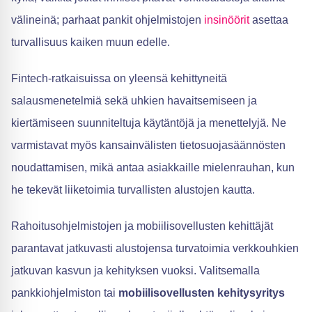
välineinä; parhaat pankit ohjelmistojen
insinöörit
asettaa
turvallisuus kaiken muun edelle.
Fintech-ratkaisuissa on yleensä kehittyneitä
salausmenetelmiä sekä uhkien havaitsemiseen ja
kiertämiseen suunniteltuja käytäntöjä ja menettelyjä. Ne
varmistavat myös kansainvälisten tietosuojasäännösten
noudattamisen, mikä antaa asiakkaille mielenrauhan, kun
he tekevät liiketoimia turvallisten alustojen kautta.
Rahoitusohjelmistojen ja mobiilisovellusten kehittäjät
parantavat jatkuvasti alustojensa turvatoimia verkkouhkien
jatkuvan kasvun ja kehityksen vuoksi. Valitsemalla
pankkiohjelmiston tai
mobiilisovellusten kehitysyritys