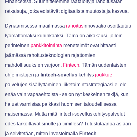
Finance:ssä. Suunnittelemme räätälöityjä rahoitusalan
ratkaisuja, jotka edistävät digitaalista muutosta ja kasvua.
Dynaamisessa maailmassa
rahoitus
innovaatio osoittautuu
lyömättömäksi kuninkaaksi. Tämä on aikakausi, jolloin
perinteinen
pankkitoiminta
menetelmät ovat hitaasti
jäämässä rahoitusteknologian rajattomien
mahdollisuuksien varjoon.
Fintech
. Tämän uudenlaisten
ohjelmistojen ja
fintech-sovellus
kehitys
joukkue
palvelujen sisällyttäminen liiketoimintastrategiaasi ei ole
enää vain vapaaehtoista - se on nyt keskeinen tekijä, kun
haluat varmistaa paikkasi huomisen taloudellisessa
maisemassa. Mutta mitä fintech-sovelluskehityspalvelut
edes tarkoittavat sinulle ja tiimillesi? Tutustutaanpa asiaan
ja selvitetään, miten investoimalla
Fintech