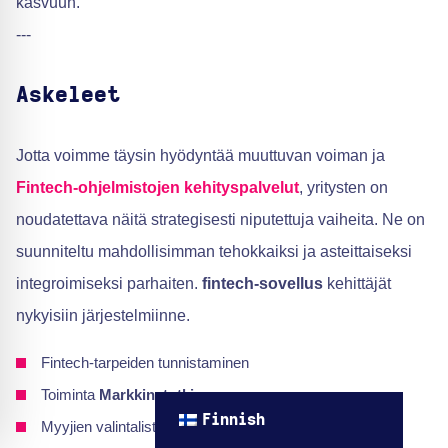
kasvuun.
---
Askeleet
Jotta voimme täysin hyödyntää muuttuvan voiman ja
Fintech-ohjelmistojen kehityspalvelut
, yritysten on
noudatettava näitä strategisesti niputettuja vaiheita. Ne on
suunniteltu mahdollisimman tehokkaiksi ja asteittaiseksi
integroimiseksi parhaiten.
fintech-sovellus
kehittäjät
nykyisiin järjestelmiinne.
Fintech-tarpeiden tunnistaminen
Toiminta
Markkinatutkimus
Finnish
Myyjien valintalista