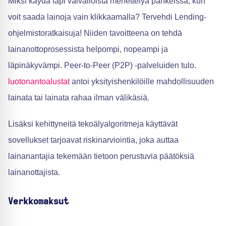
Miksi käydä läpi vaivalloista menettelyä pankeissa, kun
voit saada lainoja vain klikkaamalla? Tervehdi Lending-
ohjelmistoratkaisuja! Niiden tavoitteena on tehdä
lainanottoprosessista helpompi, nopeampi ja
läpinäkyvämpi. Peer-to-Peer (P2P) -palveluiden tulo.
luotonantoalustat
antoi yksityishenkilöille mahdollisuuden
lainata tai lainata rahaa ilman välikäsiä.
Lisäksi kehittyneitä tekoälyalgoritmeja käyttävät
sovellukset tarjoavat riskinarviointia, joka auttaa
lainanantajia tekemään tietoon perustuvia päätöksiä
lainanottajista.
Verkkomaksut