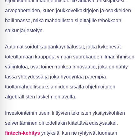
sijoitustenhallintaohjelmistot. Ne auttavat ensisijaisesti
arvopapereiden, kuten joukkovelkakirjojen ja osakkeiden
hallinnassa, mikä mahdollistaa sijoittajille tehokkaan
salkunjärjestelyn.
Automatisoidut kaupankäyntialustat, jotka kykenevät
toteuttamaan kauppoja ympäri vuorokauden ilman ihmisen
väliintuloa, ovat toinen rohkea innovaatio, joka on nähty
tässä yhteydessä ja joka hyödyntää parempia
tuottomahdollisuuksia niiden sisällä ohjelmoitujen
algebrallisten laskelmien avulla.
Investointeihin usein liittyvien teknisten yksityiskohtien
selventäminen oli todellakin kiitettävä edistysaskel.
fintech-kehitys
yrityksiä, kun ne ryhtyivät luomaan