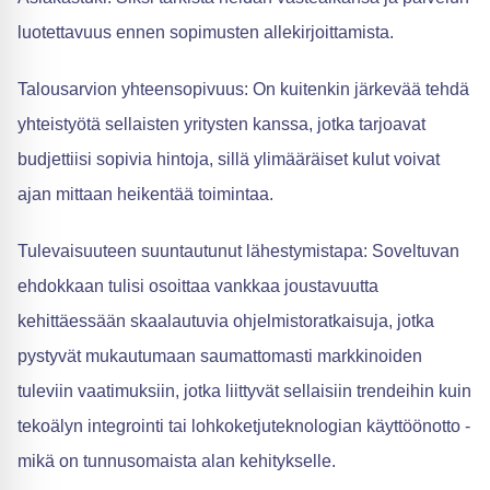
luotettavuus ennen sopimusten allekirjoittamista.
Talousarvion yhteensopivuus: On kuitenkin järkevää tehdä
yhteistyötä sellaisten yritysten kanssa, jotka tarjoavat
budjettiisi sopivia hintoja, sillä ylimääräiset kulut voivat
ajan mittaan heikentää toimintaa.
Tulevaisuuteen suuntautunut lähestymistapa: Soveltuvan
ehdokkaan tulisi osoittaa vankkaa joustavuutta
kehittäessään skaalautuvia ohjelmistoratkaisuja, jotka
pystyvät mukautumaan saumattomasti markkinoiden
tuleviin vaatimuksiin, jotka liittyvät sellaisiin trendeihin kuin
tekoälyn integrointi tai lohkoketjuteknologian käyttöönotto -
mikä on tunnusomaista alan kehitykselle.