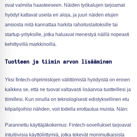
ovat valmiita haasteeseen. Näiden työkalujen tarjoamat
hyödyt kattavat useita eri aloja, ja juuri näiden etujen
ansiosta niitä kannattaa harkita rahoituslaitoksille tai
startup-yrityksille, jotka haluavat menestyä näillä nopeasti
kehittyvillä markkinoilla.
Tuotteen ja tiimin arvon lisääminen
Yksi fintech-ohjelmistojen välittömistä hyödyistä on ennen
kaikkea se, että ne tuovat valtavasti lisäarvoa tuotteillesi ja
tiimillesi. Kun sinulla on teknologisesti edistyksellinen etu
kilpailijoihisi nähden, voit todella erottautua muista. Näin:
Parannettu käyttäjäkokemus: Fintech-sovellukset tarjoavat
intuitiivisia käyttöliittymiä, jotka tekevät monimutkaisista