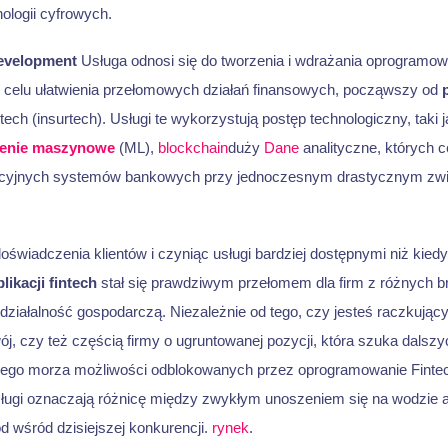
ologii cyfrowych.
evelopment
Usługa odnosi się do tworzenia i wdrażania oprogramow
 celu ułatwienia przełomowych działań finansowych, począwszy od
tech (insurtech). Usługi te wykorzystują postęp technologiczny, taki 
enie maszynowe
(ML),
blockchain
duży
Dane
analityczne, których c
ycyjnych systemów bankowych przy jednoczesnym drastycznym zw
oświadczenia klientów i czyniąc usługi bardziej dostępnymi niż kied
likacji fintech
stał się prawdziwym przełomem dla firm z różnych b
 działalność gospodarczą. Niezależnie od tego, czy jesteś raczkując
j, czy też częścią firmy o ugruntowanej pozycji, która szuka dalszy
ego morza możliwości odblokowanych przez oprogramowanie Fintech
sługi oznaczają różnicę między zwykłym unoszeniem się na wodzie
 wśród dzisiejszej konkurencji.
rynek
.