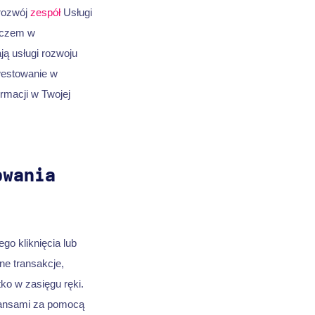
rozwój
zespół
Usługi
raczem w
ą usługi rozwoju
nwestowanie w
rmacji w Twojej
owania
go kliknięcia lub
ne transakcje,
o w zasięgu ręki.
nansami za pomocą