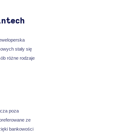
intech
eweloperska
sowych stały się
sób różne rodzaje
acza poza
 preferowane ze
zięki bankowości