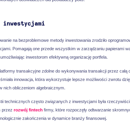
 inwestycjami
wanie na bezproblemowe metody inwestowania zrodziło oprogramo
cjami. Pomagają one przede wszystkim w zarządzaniu papierami wa
e, umożliwiając inwestorom efektywną organizację portfela.
tformy transakcyjne zdolne do wykonywania transakcji przez całą d
 śmiała innowacja, która wykorzystuje lepsze możliwości zwrotu dzię
nich obliczeniom algebraicznym.
tii technicznych często związanych z inwestycjami była rzeczywiś
m przez
rozwój fintech
firmy, które rozpoczęły odtwarzanie skromn
ologicznie zakończenia w dynamice branży finansowej.