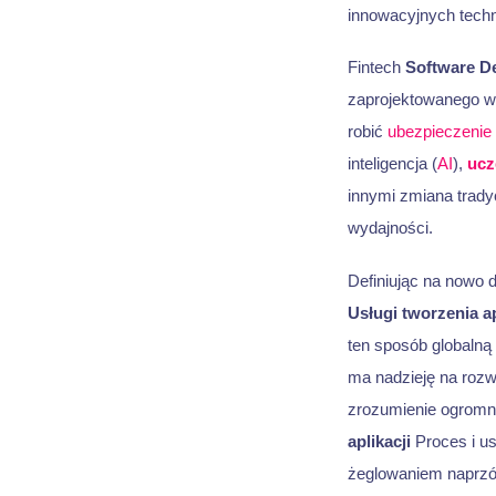
innowacyjnych techn
Fintech
Software D
zaprojektowanego w
robić
ubezpieczenie
inteligencja (
AI
),
ucz
innymi zmiana trad
wydajności.
Definiując na nowo d
Usługi tworzenia ap
ten sposób globalną
ma nadzieję na rozwó
zrozumienie ogromn
aplikacji
Proces i u
żeglowaniem naprzód