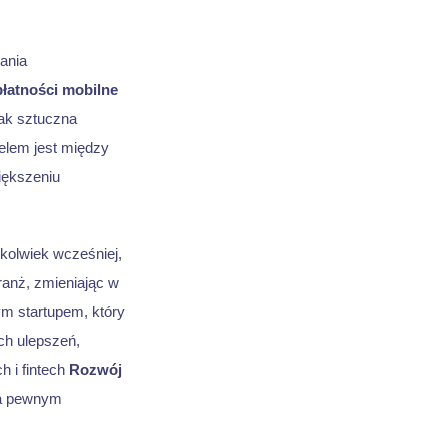
ania
płatności mobilne
jak sztuczna
elem jest między
iększeniu
ykolwiek wcześniej,
ranż, zmieniając w
ym startupem, który
ch ulepszeń,
 i fintech
Rozwój
 a pewnym