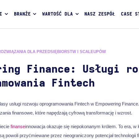
I
BRANŻE
WARTOŚĆ DLA
NASZ ZESPÓŁ
CASE S
ROZWIĄZANIA DLA PRZEDSIĘBIORSTW I SCALEUPÓW
ring Finance: Usługi ro
amowania Fintech
lasy usługi rozwoju oprogramowania Fintech w Empowering Finance.
ania finansowe, które napędzają cyfrową transformację i wzrost.
iecie
finanse
innowacja okazuje się niepokonanym królem. To era, w k
ą powoli przyćmiewane przez nieograniczony potencjał technologii fi