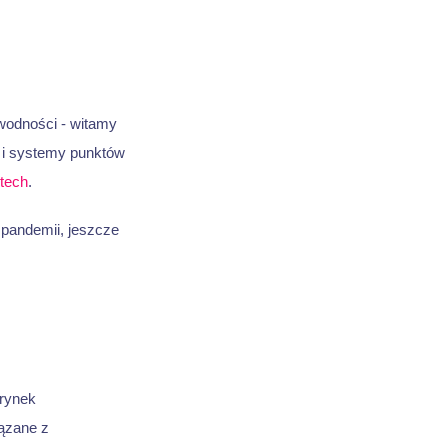
wodności - witamy
h i systemy punktów
ntech
.
 pandemii, jeszcze
 rynek
ązane z