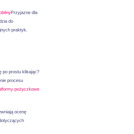
obilny
Przyjazne dla
dzia do
jnych praktyk.
po prostu klikając?
nie procesu
atformy pożyczkowe
ewniają ocenę
dotyczących