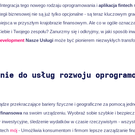
 Integracja tego nowego rodzaju oprogramowania i
aplikacja fintech
ategii biznesowej nie są już tylko opcjonalne - są teraz kluczowym g
iejsca w przyszłym krajobrazie finansowym. Ale co w ogóle oznaczaj
a Ciebie i Twojego zespołu? Zanurzmy się i odkryjmy, w jaki sposób i
Development
Nasze Usługi
może być pionierem niezwykłych transfo
enie do usług rozwoju oprogram
dze przekraczające bariery fizyczne i geograficzne za pomocą jedne
a finansowa
na swoim urządzeniu. Wyobraź sobie szybkie i bezpiecz
inwestycyjne, śledzenie wydatków w czasie rzeczywistym - wszystk
intech
mój
- Umożliwia konsumentom i firmom lepsze zarządzanie fi