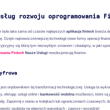
usług rozwoju oprogramowania F
e była taka sama od czasów najlepszych
aplikacja fintech
branża d
ę. Dzięki najnowocześniejszej technologii nowe formy operacji finan
zyjrzyjmy się bliżej tym niezwykłym zmianom i zbadajmy, w jaki spo
wania Fintech
Nasze Usługi
rewolucjonizują finanse.
yfrowa
jest orędownikiem tej transformacji technologicznej. Usługa ta wykr
 oferując usługi online i
bankowość mobilna
możliwości, które są
dę. Zapomnij o staniu w kolejkach lub ograniczeniach czasowych; d
nkowość osobista na własnych warunkach - zawsze i wszędzie!