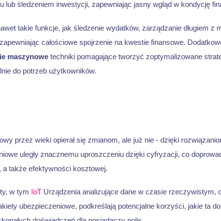
 lub śledzeniem inwestycji, zapewniając jasny wgląd w kondycję fi
 nawet takie funkcje, jak śledzenie wydatków, zarządzanie długiem z 
zapewniając całościowe spojrzenie na kwestie finansowe. Dodatkow
ie maszynowe
techniki pomagające tworzyć zoptymalizowane strate
nie do potrzeb użytkowników.
wy przez wieki opierał się zmianom, ale już nie - dzięki rozwiązani
iowe uległy znacznemu uproszczeniu dzięki cyfryzacji, co doprowa
i, a także efektywności kosztowej.
ty, w tym
IoT
Urządzenia analizujące dane w czasie rzeczywistym, o
kiety ubezpieczeniowe, podkreślają potencjalne korzyści, jakie ta 
konałych doświadczeń dla posiadaczy polis.