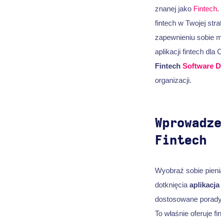
znanej jako
Fintech
.
fintech w Twojej str
zapewnieniu sobie m
aplikacji fintech dl
Fintech
Software 
organizacji.
Wprowadz
Fintech
Wyobraź sobie pienią
dotknięcia
aplikacj
dostosowane porady 
To właśnie oferuje f