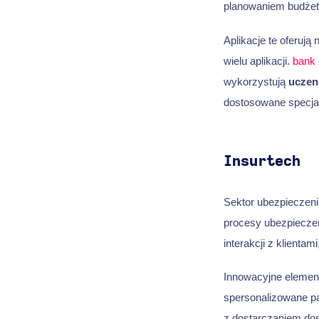
planowaniem budżetu
Aplikacje te oferują
wielu aplikacji.
bank
wykorzystują
uczen
dostosowane specjal
Insurtech
Sektor ubezpieczenio
procesy ubezpieczen
interakcji z klientam
Innowacyjne elemen
spersonalizowane pa
z dostarczaniem dos