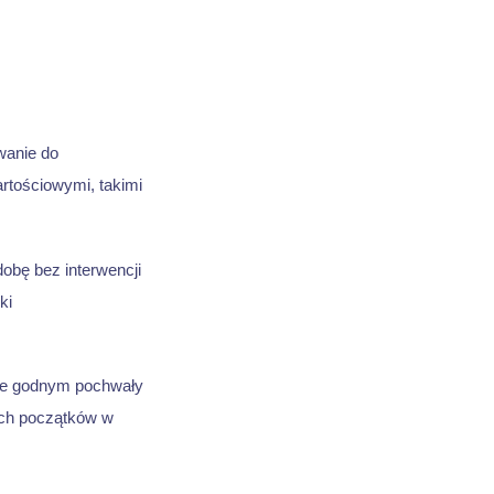
wanie do
rtościowymi, takimi
obę bez interwencji
ki
cie godnym pochwały
ych początków w