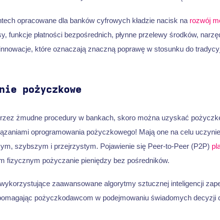
tech opracowane dla banków cyfrowych kładzie nacisk na
rozwój m
sy, funkcje płatności bezpośrednich, płynne przelewy środków, narzę
 innowacje, które oznaczają znaczną poprawę w stosunku do tradycy
nie pożyczkowe
przez żmudne procedury w bankach, skoro można uzyskać pożyczkę 
wiązaniami oprogramowania pożyczkowego! Mają one na celu uczynie
zym, szybszym i przejrzystym. Pojawienie się Peer-to-Peer (P2P)
pl
m fizycznym pożyczanie pieniędzy bez pośredników.
e wykorzystujące zaawansowane algorytmy sztucznej inteligencji zap
 pomagając pożyczkodawcom w podejmowaniu świadomych decyzji 