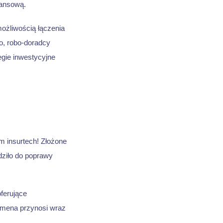
nansową.
możliwością łączenia
o, robo-doradcy
gie inwestycyjne
om insurtech! Złożone
dziło do poprawy
ferujące
domena przynosi wraz