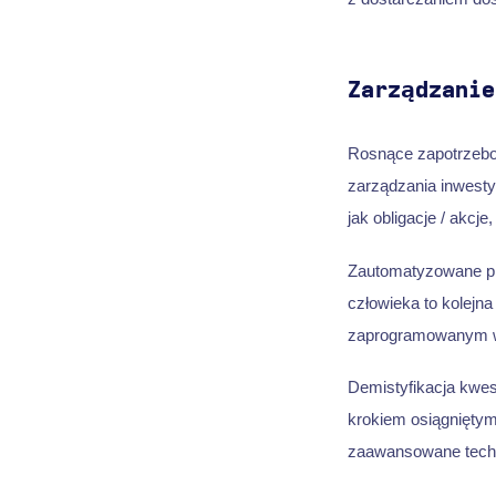
Zarządzanie
Rosnące zapotrzebo
zarządzania inwesty
jak obligacje / akcj
Zautomatyzowane pla
człowieka to kolejna
zaprogramowanym w 
Demistyfikacja kwes
krokiem osiągnięty
zaawansowane techn