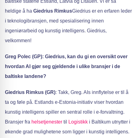
baltiske statene Estland, Latvia og Litauen. Vi er så
heldige å ha
Giedrius Rimkus
Giedrius er en erfaren leder
i teknologibransjen, med spesialisering innen
ingeniørarbeid og kunstig intelligens. Giedrius,
velkommen!
Greg Polec (GP): Giedrius, kan du gi en oversikt over
hvordan AI gjør seg gjeldende i ulike bransjer i de
baltiske landene?
Giedrius Rimkus (GR)
: Takk, Greg. AIs innflytelse er til å
ta og føle på. Estlands e-Estonia-initiativ viser hvordan
kunstig intelligens spiller en sentral rolle i e-forvaltning.
Bransjer fra
helsetjenester
til
Logistikk
i Baltikum utnytter i
økende grad mulighetene som ligger i kunstig intelligens.