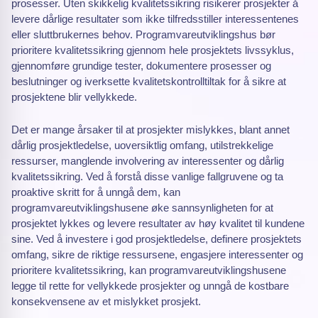
prosesser. Uten skikkelig kvalitetssikring risikerer prosjekter å
levere dårlige resultater som ikke tilfredsstiller interessentenes
eller sluttbrukernes behov. Programvareutviklingshus bør
prioritere kvalitetssikring gjennom hele prosjektets livssyklus,
gjennomføre grundige tester, dokumentere prosesser og
beslutninger og iverksette kvalitetskontrolltiltak for å sikre at
prosjektene blir vellykkede.
Det er mange årsaker til at prosjekter mislykkes, blant annet
dårlig prosjektledelse, uoversiktlig omfang, utilstrekkelige
ressurser, manglende involvering av interessenter og dårlig
kvalitetssikring. Ved å forstå disse vanlige fallgruvene og ta
proaktive skritt for å unngå dem, kan
programvareutviklingshusene øke sannsynligheten for at
prosjektet lykkes og levere resultater av høy kvalitet til kundene
sine. Ved å investere i god prosjektledelse, definere prosjektets
omfang, sikre de riktige ressursene, engasjere interessenter og
prioritere kvalitetssikring, kan programvareutviklingshusene
legge til rette for vellykkede prosjekter og unngå de kostbare
konsekvensene av et mislykket prosjekt.