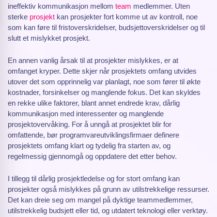
ineffektiv kommunikasjon mellom
team
medlemmer. Uten
sterke
prosjekt
kan prosjekter fort komme ut av kontroll, noe
som kan føre til fristoverskridelser, budsjettoverskridelser og til
slutt et mislykket prosjekt.
En annen vanlig årsak til at prosjekter mislykkes, er at
omfanget kryper. Dette skjer når prosjektets omfang utvides
utover det som opprinnelig var planlagt, noe som fører til økte
kostnader, forsinkelser og manglende fokus. Det kan skyldes
en rekke ulike faktorer, blant annet endrede krav, dårlig
kommunikasjon med interessenter og manglende
prosjektovervåking. For å unngå at prosjektet blir for
omfattende, bør programvareutviklingsfirmaer definere
prosjektets omfang klart og tydelig fra starten av, og
regelmessig gjennomgå og oppdatere det etter behov.
I tillegg til dårlig prosjektledelse og for stort omfang kan
prosjekter også mislykkes på grunn av utilstrekkelige ressurser.
Det kan dreie seg om mangel på dyktige teammedlemmer,
utilstrekkelig budsjett eller tid, og utdatert teknologi eller verktøy.