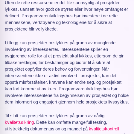
Uten de rette ressursene er det lite sannsynlig at prosjekter
lykkes, uansett hvor godt de styres eller hvor nøye omfanget er
definert. Programvareutviklingshus bør investere i de rette
menneskene, verktøyene og teknologiene for å sikre at
prosjektene blir vellykkede.
I tillegg kan prosjekter mislykkes på grunn av manglende
involvering av interessenter. Interessentene spiller en
avgjørende rolle for at et prosjekt skal lykkes, ettersom de gir
tilbakemeldinger, tar beslutninger og bidrar til å sikre at
prosjektet oppfyller deres behov og forventninger. Når
interessentene ikke er aktivt involvert i prosjektet, kan det
oppstå misforståelser, kravene kan endre seg, og prosjektet
kan fort komme ut av kurs. Programvareutviklingshus bør
involvere interessentene fra begynnelsen av prosjektet og holde
dem informert og engasjert gjennom hele prosjektets livssyklus.
Til slutt kan prosjekter mislykkes på grunn av dårlig
kvalitetssikring
. Dette kan omfatte mangelfull testing,
utilstrekkelig dokumentasjon og mangel på
kvalitetskontroll