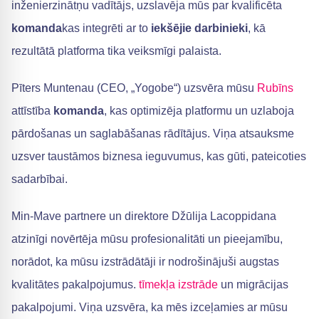
inženierzinātņu vadītājs, uzslavēja mūs par kvalificēta
komanda
kas integrēti ar to
iekšējie darbinieki
, kā
rezultātā platforma tika veiksmīgi palaista.
Pīters Muntenau (CEO, „Yogobe“) uzsvēra mūsu
Rubīns
attīstība
komanda
, kas optimizēja platformu un uzlaboja
pārdošanas un saglabāšanas rādītājus. Viņa atsauksme
uzsver taustāmos biznesa ieguvumus, kas gūti, pateicoties
sadarbībai.
Min-Mave partnere un direktore Džūlija Lacoppidana
atzinīgi novērtēja mūsu profesionalitāti un pieejamību,
norādot, ka mūsu izstrādātāji ir nodrošinājuši augstas
kvalitātes pakalpojumus.
tīmekļa izstrāde
un migrācijas
pakalpojumi. Viņa uzsvēra, ka mēs izceļamies ar mūsu