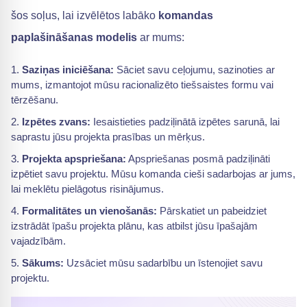
šos soļus, lai izvēlētos labāko
komandas
paplašināšanas modelis
ar mums:
Saziņas iniciēšana:
Sāciet savu ceļojumu, sazinoties ar
mums, izmantojot mūsu racionalizēto tiešsaistes formu vai
tērzēšanu.
Izpētes zvans:
Iesaistieties padziļinātā izpētes sarunā, lai
saprastu jūsu projekta prasības un mērķus.
Projekta apspriešana:
Apspriešanas posmā padziļināti
izpētiet savu projektu. Mūsu komanda cieši sadarbojas ar jums,
lai meklētu pielāgotus risinājumus.
Formalitātes un vienošanās:
Pārskatiet un pabeidziet
izstrādāt īpašu projekta plānu, kas atbilst jūsu īpašajām
vajadzībām.
Sākums:
Uzsāciet mūsu sadarbību un īstenojiet savu
projektu.