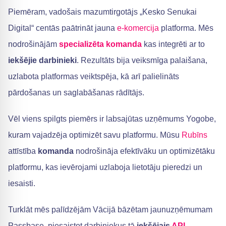
Piemēram, vadošais mazumtirgotājs „Kesko Senukai
Digital“ centās paātrināt jauna
e-komercija
platforma. Mēs
nodrošinājām
specializēta komanda
kas integrēti ar to
iekšējie darbinieki
. Rezultāts bija veiksmīga palaišana,
uzlabota platformas veiktspēja, kā arī palielināts
pārdošanas un saglabāšanas rādītājs.
Vēl viens spilgts piemērs ir labsajūtas uzņēmums Yogobe,
kuram vajadzēja optimizēt savu platformu. Mūsu
Rubīns
attīstība
komanda
nodrošināja efektīvāku un optimizētāku
platformu, kas ievērojami uzlaboja lietotāju pieredzi un
iesaisti.
Turklāt mēs palīdzējām Vācijā bāzētam jaunuzņēmumam
Passbase, piesaistot darbiniekus tā
iekšējais
API