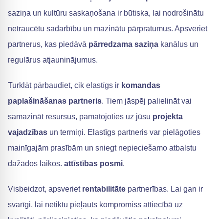
saziņa un kultūru saskaņošana ir būtiska, lai nodrošinātu
netraucētu sadarbību un mazinātu pārpratumus. Apsveriet
partnerus, kas piedāvā
pārredzama saziņa
kanālus un
regulārus atjauninājumus.
Turklāt pārbaudiet, cik elastīgs ir
komandas
paplašināšanas partneris
. Tiem jāspēj palielināt vai
samazināt resursus, pamatojoties uz jūsu
projekta
vajadzības
un termiņi. Elastīgs partneris var pielāgoties
mainīgajām prasībām un sniegt nepieciešamo atbalstu
dažādos laikos.
attīstības posmi
.
Visbeidzot, apsveriet
rentabilitāte
partnerības. Lai gan ir
svarīgi, lai netiktu pieļauts kompromiss attiecībā uz