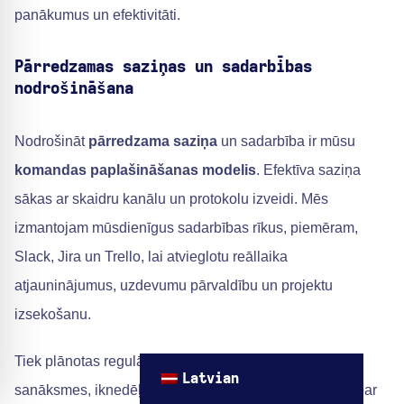
panākumus un efektivitāti.
Pārredzamas saziņas un sadarbības
nodrošināšana
Nodrošināt
pārredzama saziņa
un sadarbība ir mūsu
komandas paplašināšanas modelis
. Efektīva saziņa
sākas ar skaidru kanālu un protokolu izveidi. Mēs
izmantojam mūsdienīgus sadarbības rīkus, piemēram,
Slack, Jira un Trello, lai atvieglotu reāllaika
atjauninājumus, uzdevumu pārvaldību un projektu
izsekošanu.
Tiek plānotas regulāras sanāksmes, tostarp ikdienas
Latvian
sanāksmes, iknedēļas kontrolpārbaudes un atskaites par