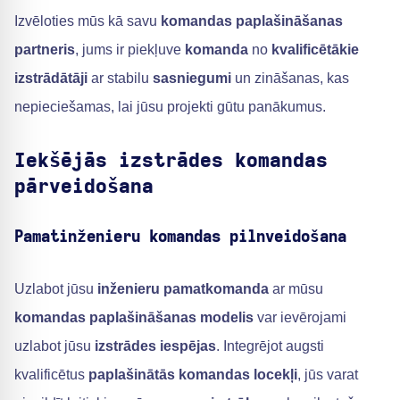
Izvēloties mūs kā savu
komandas paplašināšanas
partneris
, jums ir piekļuve
komanda
no
kvalificētākie
izstrādātāji
ar stabilu
sasniegumi
un zināšanas, kas
nepieciešamas, lai jūsu projekti gūtu panākumus.
Iekšējās izstrādes komandas
pārveidošana
Pamatinženieru komandas pilnveidošana
Uzlabot jūsu
inženieru pamatkomanda
ar mūsu
komandas paplašināšanas modelis
var ievērojami
uzlabot jūsu
izstrādes iespējas
. Integrējot augsti
kvalificētus
paplašinātās komandas locekļi
, jūs varat