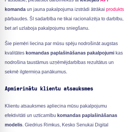
komanda
un jauna pakalpojuma izstrādi ātrākai
produkts
pārbaudes. Šī sadarbība ne tikai racionalizēja to darbību,
bet arī uzlaboja pakalpojumu sniegšanu.
Šie piemēri liecina par mūsu spēju nodrošināt augstas
kvalitātes
komandas paplašināšanas pakalpojumi
kas
nodrošina taustāmus uzņēmējdarbības rezultātus un
sekmē ilgtermiņa panākumus.
Apmierinātu klientu atsauksmes
Klientu atsauksmes apliecina mūsu pakalpojumu
efektivitāti un uzticamību
komandas paplašināšanas
modelis
. Giedrius Rimkus, Kesko Senukai Digital