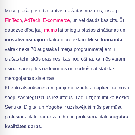
Mūsu plašā pieredze aptver dažādas nozares, tostarp
FinTech
,
AdTech
,
E-commerce
, un vēl daudz kas cits. Šī
daudzveidība ļauj
mums
lai sniegtu plašas zināšanas un
inovatīvi risinājumi
katram projektam. Mūsu
komanda
vairāk nekā 70 augstākā līmeņa programmētājiem ir
plašas tehniskās prasmes, kas nodrošina, ka mēs varam
risināt sarežģītus uzdevumus un nodrošināt stabilas,
mērogojamas sistēmas.
Klientu atsauksmes un gadījumu izpēte arī apliecina mūsu
spēju sasniegt izcilus rezultātus. Tādi uzņēmumi kā Kesko
Senukai Digital un Yogobe ir uzslavējuši mūs par mūsu
profesionalitāti, pārredzamību un profesionalitāti.
augstas
kvalitātes darbs
.