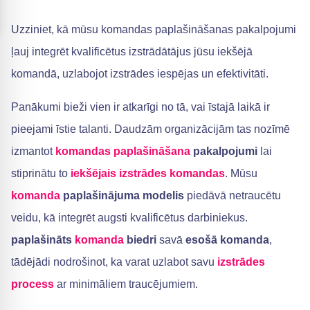
Uzziniet, kā mūsu komandas paplašināšanas pakalpojumi
ļauj integrēt kvalificētus izstrādātājus jūsu iekšējā
komandā, uzlabojot izstrādes iespējas un efektivitāti.
Panākumi bieži vien ir atkarīgi no tā, vai īstajā laikā ir
pieejami īstie talanti. Daudzām organizācijām tas nozīmē
izmantot
komandas paplašināšana
pakalpojumi
lai
stiprinātu to
iekšējais
izstrādes komandas
. Mūsu
komanda
paplašinājuma modelis
piedāvā netraucētu
veidu, kā integrēt augsti kvalificētus darbiniekus.
paplašināts
komanda
biedri
savā
esošā komanda
,
tādējādi nodrošinot, ka varat uzlabot savu
izstrādes
process
ar minimāliem traucējumiem.