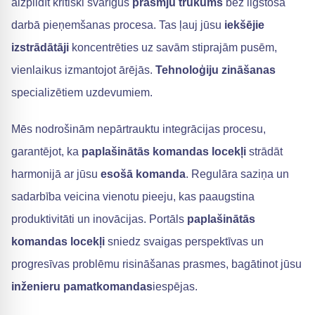
aizpildīt kritiski svarīgus
prasmju trūkums
bez ilgstoša
darbā pieņemšanas procesa. Tas ļauj jūsu
iekšējie
izstrādātāji
koncentrēties uz savām stiprajām pusēm,
vienlaikus izmantojot ārējās.
Tehnoloģiju zināšanas
specializētiem uzdevumiem.
Mēs nodrošinām nepārtrauktu integrācijas procesu,
garantējot, ka
paplašinātās komandas locekļi
strādāt
harmonijā ar jūsu
esošā komanda
. Regulāra saziņa un
sadarbība veicina vienotu pieeju, kas paaugstina
produktivitāti un inovācijas. Portāls
paplašinātās
komandas locekļi
sniedz svaigas perspektīvas un
progresīvas problēmu risināšanas prasmes, bagātinot jūsu
inženieru pamatkomandas
iespējas.