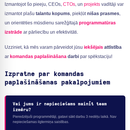
Izmantojot šo pieeju, CEOs,
CTOs
, un
projekts
vadītāji var
izmantot plašu
talantu kopums
, piekļūt
nišas prasmes
,
un orientēties mūsdienu sarežģītajā
programmatūras
izstrāde
ar pārliecību un efektivitāti.
Uzziniet, kā mēs varam pārveidot jūsu
iekšējais
attīstība
ar
komandas paplašināšana
darbi
par spēkstaciju!
Izpratne par komandas
paplašināšanas pakalpojumiem
Vai jums ir nepieciešams mainīt team
izmēru?
Pieredzējuši programmētāji, gatavi sākt darbu 3 nedēļu laikā. Nav
nepieciešamas ilgtermiņa saistības.