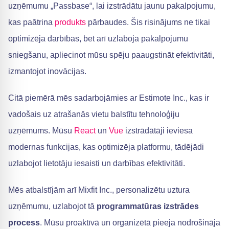
uzņēmumu „Passbase“, lai izstrādātu jaunu pakalpojumu,
kas paātrina
produkts
pārbaudes. Šis risinājums ne tikai
optimizēja darbības, bet arī uzlaboja pakalpojumu
sniegšanu, apliecinot mūsu spēju paaugstināt efektivitāti,
izmantojot inovācijas.
Citā piemērā mēs sadarbojāmies ar Estimote Inc., kas ir
vadošais uz atrašanās vietu balstītu tehnoloģiju
uzņēmums. Mūsu
React
un
Vue
izstrādātāji ieviesa
modernas funkcijas, kas optimizēja platformu, tādējādi
uzlabojot lietotāju iesaisti un darbības efektivitāti.
Mēs atbalstījām arī Mixfit Inc., personalizētu uztura
uzņēmumu, uzlabojot tā
programmatūras izstrādes
process
. Mūsu proaktīvā un organizētā pieeja nodrošināja