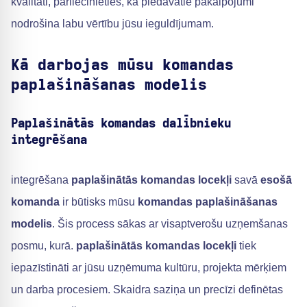
kvalitāti, pārliecinieties, ka piedāvātie pakalpojumi
nodrošina labu vērtību jūsu ieguldījumam.
Kā darbojas mūsu komandas
paplašināšanas modelis
Paplašinātās komandas dalībnieku
integrēšana
integrēšana
paplašinātās komandas locekļi
savā
esošā
komanda
ir būtisks mūsu
komandas paplašināšanas
modelis
. Šis process sākas ar visaptverošu uzņemšanas
posmu, kurā.
paplašinātās komandas locekļi
tiek
iepazīstināti ar jūsu uzņēmuma kultūru, projekta mērķiem
un darba procesiem. Skaidra saziņa un precīzi definētas