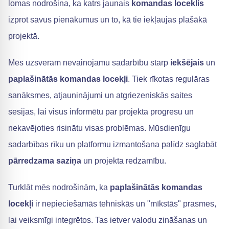
lomas nodrošina, ka katrs jaunais
komandas loceklis
izprot savus pienākumus un to, kā tie iekļaujas plašākā
projektā.
Mēs uzsveram nevainojamu sadarbību starp
iekšējais
un
paplašinātās komandas locekļi
. Tiek rīkotas regulāras
sanāksmes, atjauninājumi un atgriezeniskās saites
sesijas, lai visus informētu par projekta progresu un
nekavējoties risinātu visas problēmas. Mūsdienīgu
sadarbības rīku un platformu izmantošana palīdz saglabāt
pārredzama saziņa
un projekta redzamību.
Turklāt mēs nodrošinām, ka
paplašinātās komandas
locekļi
ir nepieciešamās tehniskās un "mīkstās" prasmes,
lai veiksmīgi integrētos. Tas ietver valodu zināšanas un