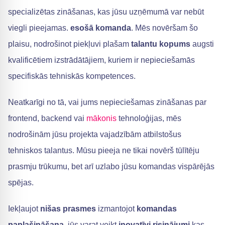
specializētas zināšanas, kas jūsu uzņēmumā var nebūt
viegli pieejamas.
esošā komanda
. Mēs novēršam šo
plaisu, nodrošinot piekļuvi plašam
talantu kopums
augsti
kvalificētiem izstrādātājiem, kuriem ir nepieciešamās
specifiskās tehniskās kompetences.
Neatkarīgi no tā, vai jums nepieciešamas zināšanas par
frontend, backend vai
mākonis
tehnoloģijas, mēs
nodrošinām jūsu projekta vajadzībām atbilstošus
tehniskos talantus. Mūsu pieeja ne tikai novērš tūlītēju
prasmju trūkumu, bet arī uzlabo jūsu komandas vispārējās
spējas.
Iekļaujot
nišas prasmes
izmantojot
komandas
paplašināšana
, jūs varat veikt
inovatīvi risinājumi
kas