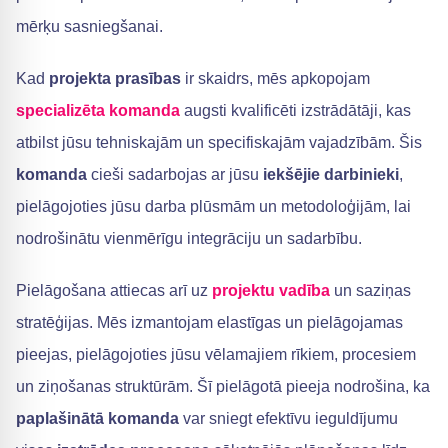
mērķu sasniegšanai.
Kad
projekta prasības
ir skaidrs, mēs apkopojam
specializēta komanda
augsti kvalificēti izstrādātāji, kas
atbilst jūsu tehniskajām un specifiskajām vajadzībām. Šis
komanda
cieši sadarbojas ar jūsu
iekšējie darbinieki
,
pielāgojoties jūsu darba plūsmām un metodoloģijām, lai
nodrošinātu vienmērīgu integrāciju un sadarbību.
Pielāgošana attiecas arī uz
projektu vadība
un saziņas
stratēģijas. Mēs izmantojam elastīgas un pielāgojamas
pieejas, pielāgojoties jūsu vēlamajiem rīkiem, procesiem
un ziņošanas struktūrām. Šī pielāgotā pieeja nodrošina, ka
paplašinātā komanda
var sniegt efektīvu ieguldījumu