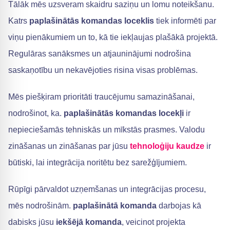
Tālāk mēs uzsveram skaidru saziņu un lomu noteikšanu.
Katrs
paplašinātās komandas loceklis
tiek informēti par
viņu pienākumiem un to, kā tie iekļaujas plašākā projektā.
Regulāras sanāksmes un atjauninājumi nodrošina
saskaņotību un nekavējoties risina visas problēmas.
Mēs piešķiram prioritāti traucējumu samazināšanai,
nodrošinot, ka.
paplašinātās komandas locekļi
ir
nepieciešamās tehniskās un mīkstās prasmes. Valodu
zināšanas un zināšanas par jūsu
tehnoloģiju kaudze
ir
būtiski, lai integrācija noritētu bez sarežģījumiem.
Rūpīgi pārvaldot uzņemšanas un integrācijas procesu,
mēs nodrošinām.
paplašinātā komanda
darbojas kā
dabisks jūsu
iekšējā komanda
, veicinot projekta