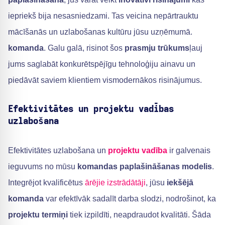
iepriekš bija nesasniedzami. Tas veicina nepārtrauktu
mācīšanās un uzlabošanas kultūru jūsu uzņēmumā.
komanda
. Galu galā, risinot šos
prasmju trūkums
ļauj
jums saglabāt konkurētspējīgu tehnoloģiju ainavu un
piedāvāt saviem klientiem vismodernākos risinājumus.
Efektivitātes un projektu vadības
uzlabošana
Efektivitātes uzlabošana un
projektu vadība
ir galvenais
ieguvums no mūsu
komandas paplašināšanas modelis
.
Integrējot kvalificētus
ārējie izstrādātāji
, jūsu
iekšējā
komanda
var efektīvāk sadalīt darba slodzi, nodrošinot, ka
projektu termiņi
tiek izpildīti, neapdraudot kvalitāti. Šāda