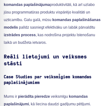
komandas paplašinājuma
produktivitāti, kā arī uzlabo
jūsu programmatūras produktu vispārējo kvalitāti un
uzticamību. Galu galā, mūsu
komandas paplašināšanas
modelis
palīdz sasniegt efektīvāku un labāk pārvaldītu
izstrādes process
, kas nodrošina projektu īstenošanu
laikā un budžeta ietvaros.
Reāli lietojumi un veiksmes
stāsti
Case Studies par veiksmīgiem komandas
paplašinājumiem
Mums ir
pierādīta pieredze
veiksmīgu
komandas
paplašinājumi
, kā liecina daudzi gadījumu pētījumi.