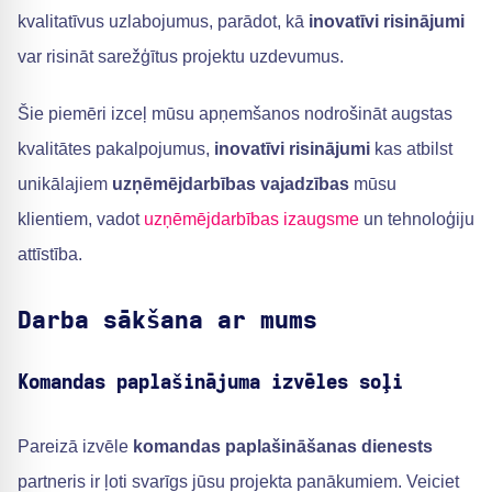
kvalitatīvus uzlabojumus, parādot, kā
inovatīvi risinājumi
var risināt sarežģītus projektu uzdevumus.
Šie piemēri izceļ mūsu apņemšanos nodrošināt augstas
kvalitātes pakalpojumus,
inovatīvi risinājumi
kas atbilst
unikālajiem
uzņēmējdarbības vajadzības
mūsu
klientiem, vadot
uzņēmējdarbības izaugsme
un tehnoloģiju
attīstība.
Darba sākšana ar mums
Komandas paplašinājuma izvēles soļi
Pareizā izvēle
komandas paplašināšanas dienests
partneris ir ļoti svarīgs jūsu projekta panākumiem. Veiciet