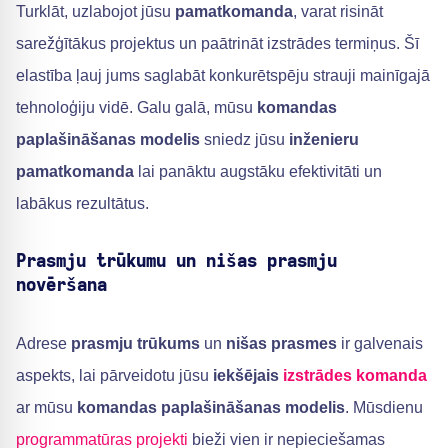
Turklāt, uzlabojot jūsu
pamatkomanda
, varat risināt
sarežģītākus projektus un paātrināt izstrādes termiņus. Šī
elastība ļauj jums saglabāt konkurētspēju strauji mainīgajā
tehnoloģiju vidē. Galu galā, mūsu
komandas
paplašināšanas modelis
sniedz jūsu
inženieru
pamatkomanda
lai panāktu augstāku efektivitāti un
labākus rezultātus.
Prasmju trūkumu un nišas prasmju
novēršana
Adrese
prasmju trūkums
un
nišas prasmes
ir galvenais
aspekts, lai pārveidotu jūsu
iekšējais
izstrādes komanda
ar mūsu
komandas paplašināšanas modelis
. Mūsdienu
programmatūras projekti
bieži vien ir nepieciešamas