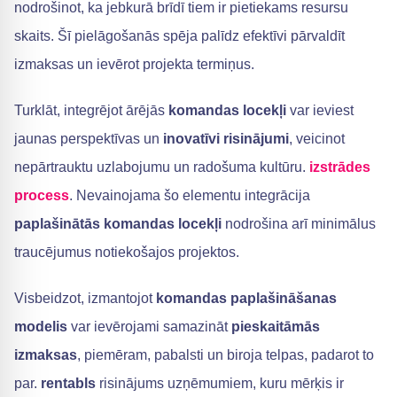
nodrošinot, ka jebkurā brīdī tiem ir pietiekams resursu
skaits. Šī pielāgošanās spēja palīdz efektīvi pārvaldīt
izmaksas un ievērot projekta termiņus.
Turklāt, integrējot ārējās
komandas locekļi
var ieviest
jaunas perspektīvas un
inovatīvi risinājumi
, veicinot
nepārtrauktu uzlabojumu un radošuma kultūru.
izstrādes
process
. Nevainojama šo elementu integrācija
paplašinātās komandas locekļi
nodrošina arī minimālus
traucējumus notiekošajos projektos.
Visbeidzot, izmantojot
komandas paplašināšanas
modelis
var ievērojami samazināt
pieskaitāmās
izmaksas
, piemēram, pabalsti un biroja telpas, padarot to
par.
rentabls
risinājums uzņēmumiem, kuru mērķis ir