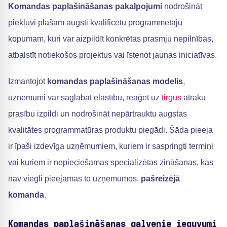
Komandas paplašināšanas pakalpojumi
nodrošināt
piekļuvi plašam augsti kvalificētu programmētāju
kopumam, kuri var aizpildīt konkrētas prasmju nepilnības,
atbalstīt notiekošos projektus vai īstenot jaunas iniciatīvas.
Izmantojot
komandas paplašināšanas modelis
,
uzņēmumi var saglabāt elastību, reaģēt uz
tirgus
ātrāku
prasību izpildi un nodrošināt nepārtrauktu augstas
kvalitātes programmatūras produktu piegādi. Šāda pieeja
ir īpaši izdevīga uzņēmumiem, kuriem ir saspringti termiņi
vai kuriem ir nepieciešamas specializētas zināšanas, kas
nav viegli pieejamas to uzņēmumos.
pašreizējā
komanda
.
Komandas paplašināšanas galvenie ieguvumi