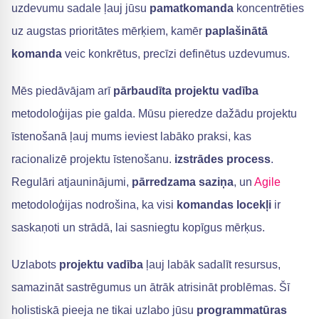
uzdevumu sadale ļauj jūsu
pamatkomanda
koncentrēties
uz augstas prioritātes mērķiem, kamēr
paplašinātā
komanda
veic konkrētus, precīzi definētus uzdevumus.
Mēs piedāvājam arī
pārbaudīta projektu vadība
metodoloģijas pie galda. Mūsu pieredze dažādu projektu
īstenošanā ļauj mums ieviest labāko praksi, kas
racionalizē projektu īstenošanu.
izstrādes process
.
Regulāri atjauninājumi,
pārredzama saziņa
, un
Agile
metodoloģijas nodrošina, ka visi
komandas locekļi
ir
saskaņoti un strādā, lai sasniegtu kopīgus mērķus.
Uzlabots
projektu vadība
ļauj labāk sadalīt resursus,
samazināt sastrēgumus un ātrāk atrisināt problēmas. Šī
holistiskā pieeja ne tikai uzlabo jūsu
programmatūras