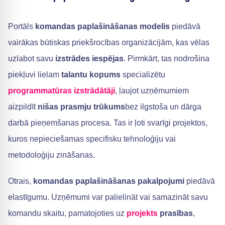
Portāls
komandas paplašināšanas modelis
piedāvā
vairākas būtiskas priekšrocības organizācijām, kas vēlas
uzlabot savu
izstrādes iespējas
. Pirmkārt, tas nodrošina
piekļuvi lielam
talantu kopums
specializētu
programmatūras izstrādātāji
, ļaujot uzņēmumiem
aizpildīt
nišas prasmju trūkums
bez ilgstoša un dārga
darbā pieņemšanas procesa. Tas ir ļoti svarīgi projektos,
kuros nepieciešamas specifisku tehnoloģiju vai
metodoloģiju zināšanas.
Otrais,
komandas paplašināšanas pakalpojumi
piedāvā
elastīgumu. Uzņēmumi var palielināt vai samazināt savu
komandu skaitu, pamatojoties uz
projekts
prasības
,