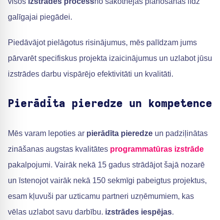
visos
izstrādes process
no sākotnējās plānošanas līdz
galīgajai piegādei.
Piedāvājot pielāgotus risinājumus, mēs palīdzam jums
pārvarēt specifiskus projekta izaicinājumus un uzlabot jūsu
izstrādes darbu vispārējo efektivitāti un kvalitāti.
Pierādīta pieredze un kompetence
Mēs varam lepoties ar
pierādīta pieredze
un padziļinātas
zināšanas augstas kvalitātes
programmatūras izstrāde
pakalpojumi. Vairāk nekā 15 gadus strādājot šajā nozarē
un īstenojot vairāk nekā 150 sekmīgi pabeigtus projektus,
esam kļuvuši par uzticamu partneri uzņēmumiem, kas
vēlas uzlabot savu darbību.
izstrādes iespējas
.