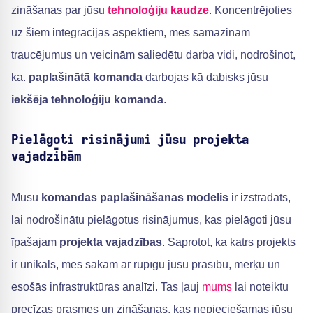
zināšanas par jūsu
tehnoloģiju kaudze
. Koncentrējoties
uz šiem integrācijas aspektiem, mēs samazinām
traucējumus un veicinām saliedētu darba vidi, nodrošinot,
ka.
paplašinātā komanda
darbojas kā dabisks jūsu
iekšēja tehnoloģiju komanda
.
Pielāgoti risinājumi jūsu projekta
vajadzībām
Mūsu
komandas paplašināšanas modelis
ir izstrādāts,
lai nodrošinātu pielāgotus risinājumus, kas pielāgoti jūsu
īpašajam
projekta vajadzības
. Saprotot, ka katrs projekts
ir unikāls, mēs sākam ar rūpīgu jūsu prasību, mērķu un
esošās infrastruktūras analīzi. Tas ļauj
mums
lai noteiktu
precīzas prasmes un zināšanas, kas nepieciešamas jūsu