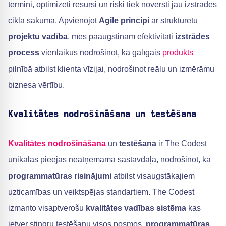
termiņi, optimizēti resursi un riski tiek novērsti jau izstrādes
cikla sākumā. Apvienojot
Agile principi
ar strukturētu
projektu vadība
, mēs paaugstinām efektivitāti
izstrādes
process
vienlaikus nodrošinot, ka galīgais
produkts
pilnībā atbilst klienta vīzijai, nodrošinot reālu un izmērāmu
biznesa vērtību.
Kvalitātes nodrošināšana un testēšana
Kvalitātes nodrošināšana
un
testēšana
ir The Codest
unikālās pieejas neatņemama sastāvdaļa, nodrošinot, ka
programmatūras risinājumi
atbilst visaugstākajiem
uzticamības un veiktspējas standartiem. The Codest
izmanto visaptverošu
kvalitātes vadības sistēma
kas
ietver stingru testēšanu visos posmos.
programmatūras