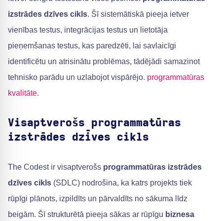
izstrādes dzīves cikls
. Šī sistemātiskā pieeja ietver
vienības testus, integrācijas testus un lietotāja
pieņemšanas testus, kas paredzēti, lai savlaicīgi
identificētu un atrisinātu problēmas, tādējādi samazinot
tehnisko parādu un uzlabojot vispārējo.
programmatūras
kvalitāte
.
Visaptverošs programmatūras
izstrādes dzīves cikls
The Codest ir visaptverošs
programmatūras izstrādes
dzīves cikls
(SDLC) nodrošina, ka katrs projekts tiek
rūpīgi plānots, izpildīts un pārvaldīts no sākuma līdz
beigām. Šī strukturētā pieeja sākas ar rūpīgu
biznesa