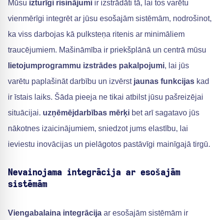
Mūsu
izturīgi risinājumi
ir izstrādāti tā, lai tos varētu
vienmērīgi integrēt ar jūsu esošajām sistēmām, nodrošinot,
ka viss darbojas kā pulksteņa ritenis ar minimāliem
traucējumiem. Mašināmība ir priekšplānā un centrā mūsu
lietojumprogrammu izstrādes pakalpojumi
, lai jūs
varētu paplašināt darbību un izvērst
jaunas funkcijas
kad
ir īstais laiks. Šāda pieeja ne tikai atbilst jūsu pašreizējai
situācijai.
uzņēmējdarbības mērķi
bet arī sagatavo jūs
nākotnes izaicinājumiem, sniedzot jums elastību, lai
ieviestu inovācijas un pielāgotos pastāvīgi mainīgajā tirgū.
Nevainojama integrācija ar esošajām
sistēmām
Viengabalaina integrācija
ar esošajām sistēmām ir