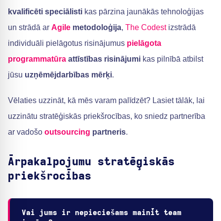
kvalificēti speciālisti
kas pārzina jaunākās tehnoloģijas
un strādā ar
Agile
metodoloģija
,
The Codest
izstrādā
individuāli pielāgotus risinājumus
pielāgota
programmatūra
attīstības risinājumi
kas pilnībā atbilst
jūsu
uzņēmējdarbības mērķi
.
Vēlaties uzzināt, kā mēs varam palīdzēt? Lasiet tālāk, lai
uzzinātu stratēģiskās priekšrocības, ko sniedz partnerība
ar vadošo
outsourcing
partneris
.
Ārpakalpojumu stratēģiskās
priekšrocības
Vai jums ir nepieciešams mainīt team