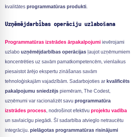
kvalitātes
programmatūras produkti
.
Uzņēmējdarbības operāciju uzlabošana
Programmatūras izstrādes ārpakalpojumi
ievērojami
uzlabo
uzņēmējdarbības operācijas
ļaujot uzņēmumiem
koncentrēties uz savām pamatkompetencēm, vienlaikus
piesaistot ārējo ekspertu zināšanas savām
tehnoloģiskajām vajadzībām. Sadarbojoties ar
kvalificēts
pakalpojumu sniedzējs
piemēram, The Codest,
uzņēmumi var racionalizēt savu
programmatūra
izstrādes process
, nodrošinot efektīvu
projektu vadība
un savlaicīgu piegādi. Šī sadarbība atvieglo netraucētu
integrāciju.
pielāgotas programmatūras risinājumi