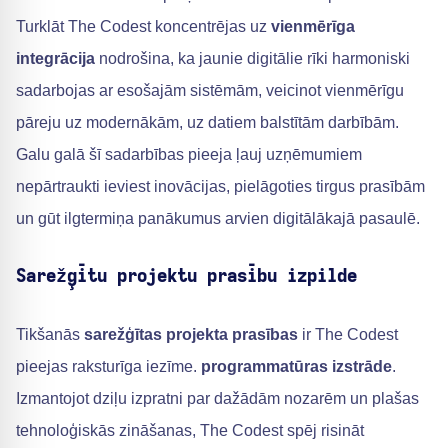
Turklāt The Codest koncentrējas uz
vienmērīga
integrācija
nodrošina, ka jaunie digitālie rīki harmoniski
sadarbojas ar esošajām sistēmām, veicinot vienmērīgu
pāreju uz modernākām, uz datiem balstītām darbībām.
Galu galā šī sadarbības pieeja ļauj uzņēmumiem
nepārtraukti ieviest inovācijas, pielāgoties tirgus prasībām
un gūt ilgtermiņa panākumus arvien digitālākajā pasaulē.
Sarežģītu projektu prasību izpilde
Tikšanās
sarežģītas projekta prasības
ir The Codest
pieejas raksturīga iezīme.
programmatūras izstrāde
.
Izmantojot dziļu izpratni par dažādām nozarēm un plašas
tehnoloģiskās zināšanas, The Codest spēj risināt