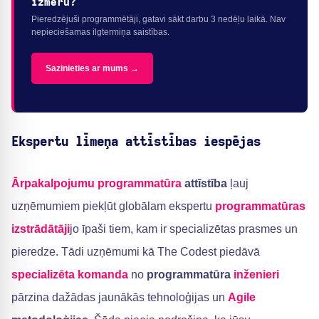
izmēru?
Pieredzējuši programmētāji, gatavi sākt darbu 3 nedēļu laikā. Nav
nepieciešamas ilgtermiņa saistības.
Sazinieties ar mums →
Ekspertu līmeņa attīstības iespējas
Ārpakalpojumu programmatūra
attīstība
ļauj
uzņēmumiem piekļūt globālam ekspertu
programmatūras
izstrādātāji
jo īpaši tiem, kam ir specializētas prasmes un
pieredze. Tādi uzņēmumi kā The Codest piedāvā
specializēta komanda
no
programmatūra
inženieri
pārzina dažādas jaunākās tehnoloģijas un
Agile