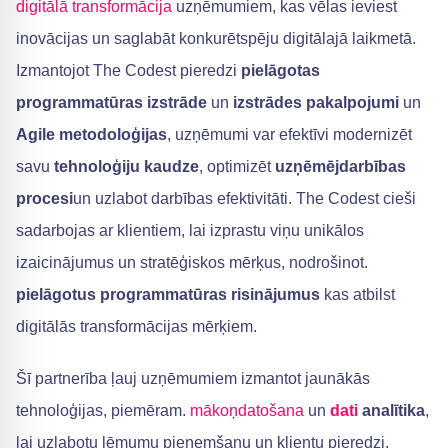
digitālā transformācija
uzņēmumiem, kas vēlas ieviest
inovācijas un saglabāt konkurētspēju digitālajā laikmetā.
Izmantojot The Codest pieredzi
pielāgotas
programmatūras izstrāde
un
izstrādes pakalpojumi
un
Agile metodoloģijas
, uzņēmumi var efektīvi modernizēt
savu
tehnoloģiju kaudze
, optimizēt
uzņēmējdarbības
procesi
un uzlabot darbības efektivitāti. The Codest cieši
sadarbojas ar klientiem, lai izprastu viņu unikālos
izaicinājumus un stratēģiskos mērķus, nodrošinot.
pielāgotus programmatūras risinājumus
kas atbilst
digitālās transformācijas mērķiem.
Šī partnerība ļauj uzņēmumiem izmantot jaunākās
tehnoloģijas, piemēram.
mākoņdatošana
un
dati
analītika
,
lai uzlabotu lēmumu pieņemšanu un klientu pieredzi.