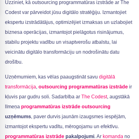
Uzziniet, kā outsourcing programmatūras izstrāde ar The
Codest var pārveidot jūsu digitālo stratēģiju. Izmantojiet
ekspertu izstrādātājus, optimizējiet izmaksas un uzlabojiet
biznesa operācijas, izmantojot pielāgotus risinājumus,
stabilu projektu vadību un visaptverošu atbalstu, lai
veicinātu digitālo transformāciju un nodrošinātu datu
drošību.
Uzņēmumiem, kas vēlas paaugstināt savu
digitālā
transformācija
,
outsourcing
programmatūras izstrāde
ir
kļuvis par gudru soli. Sadarbība ar
The Codest
, augstākā
līmeņa
programmatūras izstrāde outsourcing
uzņēmums
, paver durvis jaunām izaugsmes iespējām,
izmantojot ekspertu vadītu, mērogojamu un efektīvu.
programmatūras izstrāde
pakalpojumi
. Ar
komanda
no