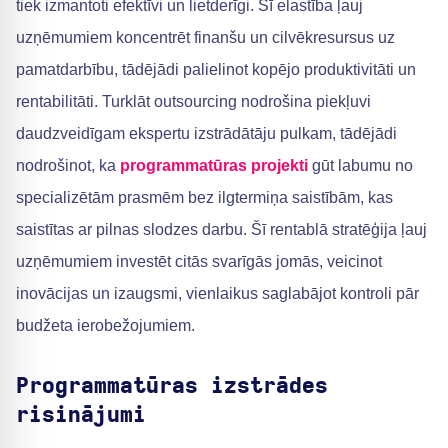
tiek izmantoti efektīvi un lietderīgi. Šī elastība ļauj
uzņēmumiem koncentrēt finanšu un cilvēkresursus uz
pamatdarbību, tādējādi palielinot kopējo produktivitāti un
rentabilitāti. Turklāt outsourcing nodrošina piekļuvi
daudzveidīgam ekspertu izstrādātāju pulkam, tādējādi
nodrošinot, ka
programmatūras projekti
gūt labumu no
specializētām prasmēm bez ilgtermiņa saistībām, kas
saistītas ar pilnas slodzes darbu. Šī rentablā stratēģija ļauj
uzņēmumiem investēt citās svarīgās jomās, veicinot
inovācijas un izaugsmi, vienlaikus saglabājot kontroli pār
budžeta ierobežojumiem.
Programmatūras izstrādes
risinājumi