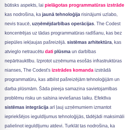
būtisks aspekts, lai
pielāgotas programmatūras izstrāde
kas nodrošina, ka
jaunā tehnoloģija
risinājumi uzlabo,
nevis traucē,
uzņēmējdarbības operācijas
. The Codest
koncentrējas uz tādas programmatūras radīšanu, kas bez
piepūles iekļaujas pašreizējā.
sistēmas arhitektūra
, kas
atvieglo netraucētu
dati
plūsma
un darbības
nepārtrauktību. Izprotot uzņēmuma esošās infrastruktūras
nianses, The Codest's
izstrādes komanda
izstrādā
programmatūru, kas atbilst pašreizējām tehnoloģijām un
darba plūsmām. Šāda pieeja samazina savietojamības
problēmu risku un saīsina ieviešanas laiku. Efektīva
sistēmas integrācija
arī ļauj uzņēmumiem izmantot
iepriekšējos ieguldījumus tehnoloģijās, tādējādi maksimāli
palielinot ieguldījumu atdevi. Turklāt tas nodrošina, ka