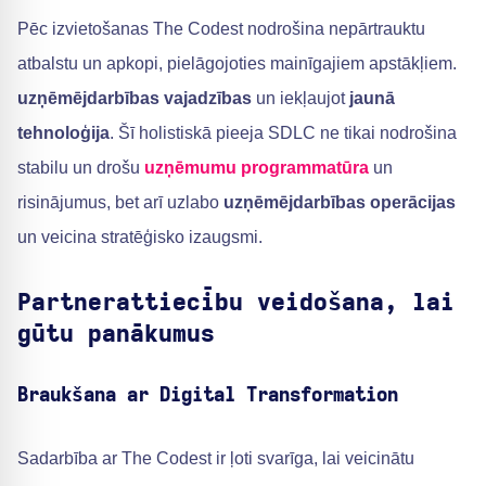
Pēc izvietošanas The Codest nodrošina nepārtrauktu
atbalstu un apkopi, pielāgojoties mainīgajiem apstākļiem.
uzņēmējdarbības vajadzības
un iekļaujot
jaunā
tehnoloģija
. Šī holistiskā pieeja SDLC ne tikai nodrošina
stabilu un drošu
uzņēmumu programmatūra
un
risinājumus, bet arī uzlabo
uzņēmējdarbības operācijas
un veicina stratēģisko izaugsmi.
Partnerattiecību veidošana, lai
gūtu panākumus
Braukšana ar Digital Transformation
Sadarbība ar The Codest ir ļoti svarīga, lai veicinātu