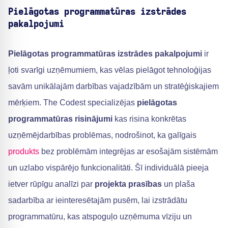
Pielāgotas programmatūras izstrādes
pakalpojumi
Pielāgotas programmatūras izstrādes pakalpojumi
ir
ļoti svarīgi uzņēmumiem, kas vēlas pielāgot tehnoloģijas
savām unikālajām darbības vajadzībām un stratēģiskajiem
mērķiem. The Codest specializējas
pielāgotas
programmatūras risinājumi
kas risina konkrētas
uzņēmējdarbības problēmas, nodrošinot, ka galīgais
produkts
bez problēmām integrējas ar esošajām sistēmām
un uzlabo vispārējo funkcionalitāti. Šī individuālā pieeja
ietver rūpīgu analīzi par
projekta prasības
un plaša
sadarbība ar ieinteresētajām pusēm, lai izstrādātu
programmatūru, kas atspoguļo uzņēmuma vīziju un