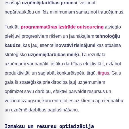
esošajā
uzņēmējdarbības procesi
, veicinot
nepārtrauktību un līdz minimumam samazinot traucējumus.
Turklāt,
programmatūras izstrāde outsourcing
atvieglo
piekļuvi progresīviem rīkiem un jaunākajiem
tehnoloģiju
kaudze
, kas ļauj īstenot
inovatīvi risinājumi
kas atbalsta
stratēģisko
uzņēmējdarbības mērķi
. Tā rezultātā
uzņēmumi var panākt lielāku darbības efektivitāti, uzlabot
produktivitāti un saglabāt konkurētspēju tirgū.
tirgus
. Galu
galā šī stratēģiskā priekšrocība ļauj uzņēmumiem
optimizēt savu darbību, efektīvi pārvaldīt resursus un
veicināt izaugsmi, koncentrējoties uz klientu apmierinātību
un uzņēmējdarbības paplašināšanu.
Izmaksu un resursu optimizācija