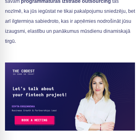
savam
programmatūras izstrāde outsourcing
tas
nozīmē, ka jūs iegūstat ne tikai pakalpojumu sniedzēju, bet
arī ilgtermiņa sabiedroto, kas ir apņēmies nodrošināt jūsu
izaugsmi, elastību un panākumus mūsdienu dinamiskajā
tirgū.