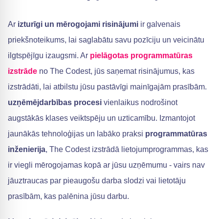
Ar
izturīgi un mērogojami risinājumi
ir galvenais
priekšnoteikums, lai saglabātu savu pozīciju un veicinātu
ilgtspējīgu izaugsmi. Ar
pielāgotas programmatūras
izstrāde
no The Codest, jūs saņemat risinājumus, kas
izstrādāti, lai atbilstu jūsu pastāvīgi mainīgajām prasībām.
uzņēmējdarbības procesi
vienlaikus nodrošinot
augstākās klases veiktspēju un uzticamību. Izmantojot
jaunākās tehnoloģijas un labāko praksi
programmatūras
inženierija
, The Codest izstrādā lietojumprogrammas, kas
ir viegli mērogojamas kopā ar jūsu uzņēmumu - vairs nav
jāuztraucas par pieaugošu darba slodzi vai lietotāju
prasībām, kas palēnina jūsu darbu.