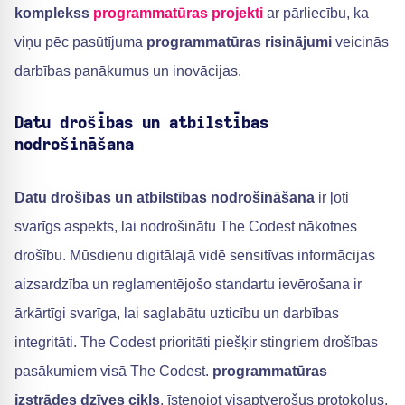
komplekss
programmatūras projekti
ar pārliecību, ka
viņu pēc pasūtījuma
programmatūras risinājumi
veicinās
darbības panākumus un inovācijas.
Datu drošības un atbilstības
nodrošināšana
Datu drošības un atbilstības nodrošināšana
ir ļoti
svarīgs aspekts, lai nodrošinātu The Codest nākotnes
drošību. Mūsdienu digitālajā vidē sensitīvas informācijas
aizsardzība un reglamentējošo standartu ievērošana ir
ārkārtīgi svarīga, lai saglabātu uzticību un darbības
integritāti. The Codest prioritāti piešķir stingriem drošības
pasākumiem visā The Codest.
programmatūras
izstrādes dzīves cikls
, īstenojot visaptverošus protokolus,