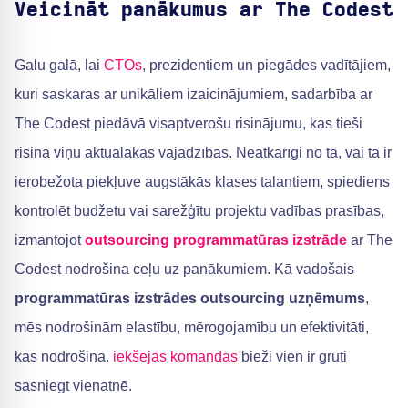
Veicināt panākumus ar The Codest
Galu galā, lai
CTOs
, prezidentiem un piegādes vadītājiem,
kuri saskaras ar unikāliem izaicinājumiem, sadarbība ar
The Codest piedāvā visaptverošu risinājumu, kas tieši
risina viņu aktuālākās vajadzības. Neatkarīgi no tā, vai tā ir
ierobežota piekļuve augstākās klases talantiem, spiediens
kontrolēt budžetu vai sarežģītu projektu vadības prasības,
izmantojot
outsourcing programmatūras izstrāde
ar The
Codest nodrošina ceļu uz panākumiem. Kā vadošais
programmatūras izstrādes outsourcing uzņēmums
,
mēs nodrošinām elastību, mērogojamību un efektivitāti,
kas nodrošina.
iekšējās komandas
bieži vien ir grūti
sasniegt vienatnē.