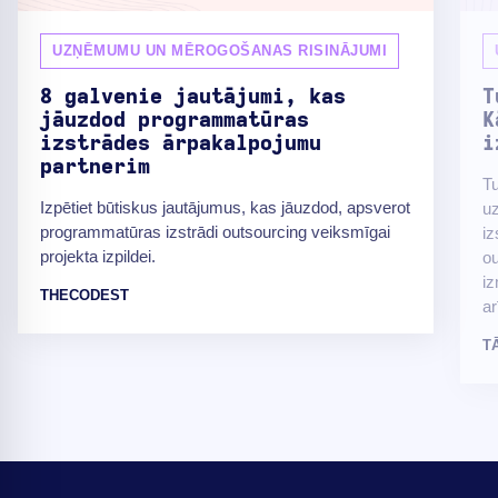
UZŅĒMUMU UN MĒROGOŠANAS RISINĀJUMI
8 galvenie jautājumi, kas
T
jāuzdod programmatūras
K
izstrādes ārpakalpojumu
i
partnerim
Tu
Izpētiet būtiskus jautājumus, kas jāuzdod, apsverot
uz
programmatūras izstrādi outsourcing veiksmīgai
iz
projekta izpildei.
ou
iz
THECODEST
ar
T