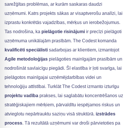
sarežģītas problēmas, ar kurām saskaras daudzi
uzņēmumi. Katrs projekts sākas ar visaptverošu analīzi, lai
izprastu konkrētās vajadzības, mērķus un ierobežojumus.
Tas nodrošina, ka
pielāgotie risinājumi
ir precīzi pielāgoti
uzņēmuma unikālajām prasībām. The Codest komanda
kvalificēti speciālisti
sadarbojas ar klientiem, izmantojot
Agile metodoloģijas
pielāgoties mainīgajām prasībām un
nodrošināt savlaicīgu piegādi. Šī elastība ir ļoti svarīga, lai
pielāgotos mainīgajai uzņēmējdarbības videi un
tehnoloģiju attīstībai. Turklāt The Codest izmanto izturīgu
projektu vadība
prakses, lai saglabātu koncentrēšanos uz
stratēģiskajiem mērķiem, pārvaldītu iespējamos riskus un
atvieglotu nepārtrauktu saziņu visā struktūrā.
izstrādes
process
. Tā rezultātā uzņēmumi var droši pārvietoties pa