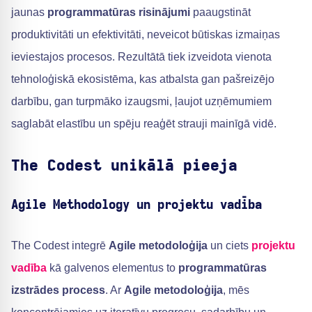
jaunas
programmatūras risinājumi
paaugstināt
produktivitāti un efektivitāti, neveicot būtiskas izmaiņas
ieviestajos procesos. Rezultātā tiek izveidota vienota
tehnoloģiskā ekosistēma, kas atbalsta gan pašreizējo
darbību, gan turpmāko izaugsmi, ļaujot uzņēmumiem
saglabāt elastību un spēju reaģēt strauji mainīgā vidē.
The Codest unikālā pieeja
Agile Methodology un projektu vadība
The Codest integrē
Agile metodoloģija
un ciets
projektu
vadība
kā galvenos elementus to
programmatūras
izstrādes process
. Ar
Agile metodoloģija
, mēs