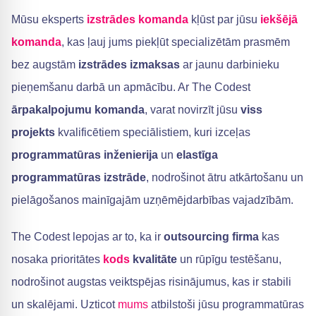
Mūsu eksperts
izstrādes komanda
kļūst par jūsu
iekšējā
komanda
, kas ļauj jums piekļūt specializētām prasmēm
bez augstām
izstrādes izmaksas
ar jaunu darbinieku
pieņemšanu darbā un apmācību. Ar The Codest
ārpakalpojumu komanda
, varat novirzīt jūsu
viss
projekts
kvalificētiem speciālistiem, kuri izceļas
programmatūras inženierija
un
elastīga
programmatūras izstrāde
, nodrošinot ātru atkārtošanu un
pielāgošanos mainīgajām uzņēmējdarbības vajadzībām.
The Codest lepojas ar to, ka ir
outsourcing firma
kas
nosaka prioritātes
kods
kvalitāte
un rūpīgu testēšanu,
nodrošinot augstas veiktspējas risinājumus, kas ir stabili
un skalējami. Uzticot
mums
atbilstoši jūsu programmatūras