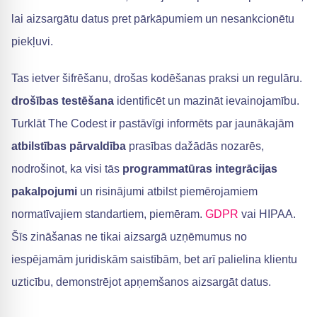
lai aizsargātu datus pret pārkāpumiem un nesankcionētu
piekļuvi.
Tas ietver šifrēšanu, drošas kodēšanas praksi un regulāru.
drošības testēšana
identificēt un mazināt ievainojamību.
Turklāt The Codest ir pastāvīgi informēts par jaunākajām
atbilstības pārvaldība
prasības dažādās nozarēs,
nodrošinot, ka visi tās
programmatūras integrācijas
pakalpojumi
un risinājumi atbilst piemērojamiem
normatīvajiem standartiem, piemēram.
GDPR
vai HIPAA.
Šīs zināšanas ne tikai aizsargā uzņēmumus no
iespējamām juridiskām saistībām, bet arī palielina klientu
uzticību, demonstrējot apņemšanos aizsargāt datus.