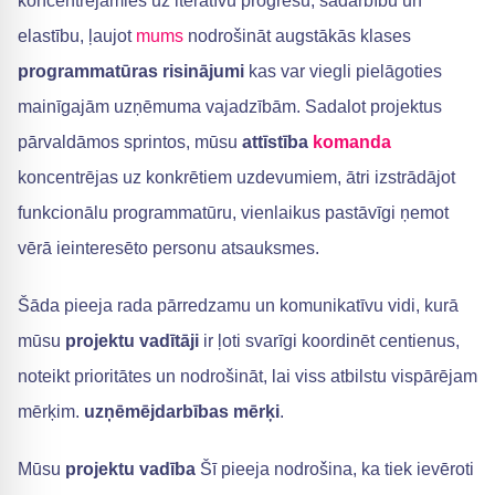
koncentrējamies uz iteratīvu progresu, sadarbību un
elastību, ļaujot
mums
nodrošināt augstākās klases
programmatūras risinājumi
kas var viegli pielāgoties
mainīgajām uzņēmuma vajadzībām. Sadalot projektus
pārvaldāmos sprintos, mūsu
attīstība
komanda
koncentrējas uz konkrētiem uzdevumiem, ātri izstrādājot
funkcionālu programmatūru, vienlaikus pastāvīgi ņemot
vērā ieinteresēto personu atsauksmes.
Šāda pieeja rada pārredzamu un komunikatīvu vidi, kurā
mūsu
projektu vadītāji
ir ļoti svarīgi koordinēt centienus,
noteikt prioritātes un nodrošināt, lai viss atbilstu vispārējam
mērķim.
uzņēmējdarbības mērķi
.
Mūsu
projektu vadība
Šī pieeja nodrošina, ka tiek ievēroti