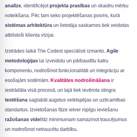
analīze
, identificējot
projekta prasības
un skaidru mērķu
noteikšana. Pēc tam seko projektēšanas posms, kurā
sistēmas arhitektūra
un lietotāja saskarnes tiek veidotas
atbilstoši klienta vīzijai.
Izstrādes laikā The Codest speciālisti izmanto.
Agile
metodoloģijas
lai izveidotu un pārbaudītu katru
komponentu, nodrošinot funkcionalitāti un integrāciju ar
esošajām sistēmām.
Kvalitātes nodrošināšana
ir
iestrādāta visā procesā, un tajā tiek ievērota stingra
testēšana
saglabāt augstus veiktspējas un uzticamības
standartus. Izvietošanas fāze ietver rūpīgu ieviešanu
ražošanas vide
līdz minimumam samazinot traucējumus
un nodrošinot netraucētu darbību.