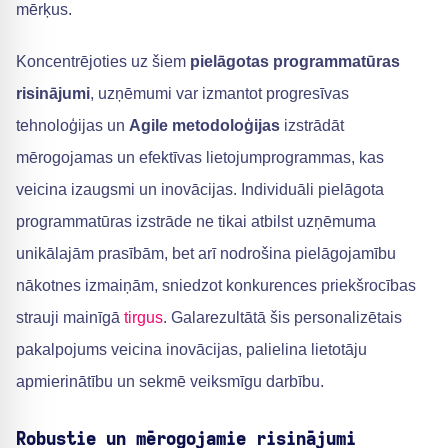
mērķus.
Koncentrējoties uz šiem
pielāgotas programmatūras
risinājumi
, uzņēmumi var izmantot progresīvas
tehnoloģijas un
Agile metodoloģijas
izstrādāt
mērogojamas un efektīvas lietojumprogrammas, kas
veicina izaugsmi un inovācijas. Individuāli pielāgota
programmatūras izstrāde ne tikai atbilst uzņēmuma
unikālajām prasībām, bet arī nodrošina pielāgojamību
nākotnes izmaiņām, sniedzot konkurences priekšrocības
strauji mainīgā
tirgus
. Galarezultātā šis personalizētais
pakalpojums veicina inovācijas, palielina lietotāju
apmierinātību un sekmē veiksmīgu darbību.
Robustie un mērogojamie risinājumi