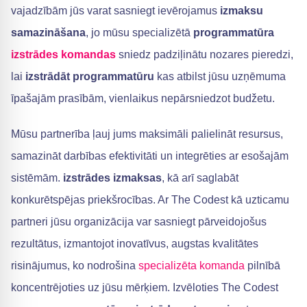
vajadzībām jūs varat sasniegt ievērojamus
izmaksu
samazināšana
, jo mūsu specializētā
programmatūra
izstrādes komandas
sniedz padziļinātu nozares pieredzi,
lai
izstrādāt programmatūru
kas atbilst jūsu uzņēmuma
īpašajām prasībām, vienlaikus nepārsniedzot budžetu.
Mūsu partnerība ļauj jums maksimāli palielināt resursus,
samazināt darbības efektivitāti un integrēties ar esošajām
sistēmām.
izstrādes izmaksas
, kā arī saglabāt
konkurētspējas priekšrocības. Ar The Codest kā uzticamu
partneri jūsu organizācija var sasniegt pārveidojošus
rezultātus, izmantojot inovatīvus, augstas kvalitātes
risinājumus, ko nodrošina
specializēta komanda
pilnībā
koncentrējoties uz jūsu mērķiem. Izvēloties The Codest