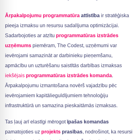
Ārpakalpojumu programmatūra
attīstība
ir stratēģiska
pieeja izmaksu un resursu sadalījuma optimizācijai.
Sadarbojoties ar atzītu
programmatūras izstrādes
uzņēmums
piemēram, The Codest, uzņēmumi var
ievērojami samazināt ar darbinieku pieņemšanu,
apmācību un uzturēšanu saistītās darbības izmaksas
iekšējais
programmatūras izstrādes komanda
.
Ārpakalpojumu izmantošana novērš vajadzību pēc
ievērojamiem kapitālieguldījumiem tehnoloģiju
infrastruktūrā un samazina pieskaitāmās izmaksas.
Tas ļauj arī elastīgi mērogot
īpašas komandas
pamatojoties uz
projekts
prasības
, nodrošinot, ka resursi