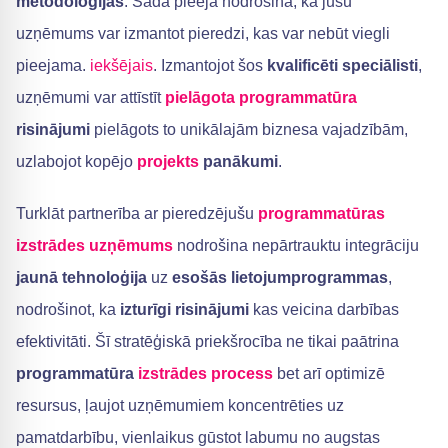
metodoloģijas
. Šāda pieeja nodrošina, ka jūsu
uzņēmums var izmantot pieredzi, kas var nebūt viegli
pieejama.
iekšējais
. Izmantojot šos
kvalificēti speciālisti
,
uzņēmumi var attīstīt
pielāgota programmatūra
risinājumi
pielāgots to unikālajām biznesa vajadzībām,
uzlabojot kopējo
projekts
panākumi
.
Turklāt partnerība ar pieredzējušu
programmatūras
izstrādes uzņēmums
nodrošina nepārtrauktu integrāciju
jaunā tehnoloģija
uz
esošās lietojumprogrammas
,
nodrošinot, ka
izturīgi risinājumi
kas veicina darbības
efektivitāti. Šī stratēģiskā priekšrocība ne tikai paātrina
programmatūra
izstrādes process
bet arī optimizē
resursus, ļaujot uzņēmumiem koncentrēties uz
pamatdarbību, vienlaikus gūstot labumu no augstas