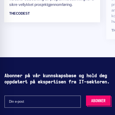
sikre vellykket prosjektgjennomføring.
pr
ar
THECODEST
ko
hv
T
Abonner på vår kunnskapsbase og hold deg
oppdatert på ekspertisen fra IT-sektoren.