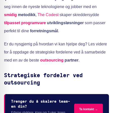
seg innen de nyeste teknologiene og jobber med en
smidig
metodikk
,
The Codest
skaper skreddersydde
tilpasset programvare
utviklingsløsninger
som passer
perfekt til dine
forretningsmål
.
Er du nysgjerrig på hvordan vi kan hjelpe deg? Les videre
for å oppdage de strategiske fordelene ved å samarbeide
med en av de beste
outsourcing
partner
.
Strategiske fordeler ved
outsourcing
Trenger du å skalere team-
en din?
Ta kontakt →
Erfarne utviklere, klare om 3 uker. Ingen