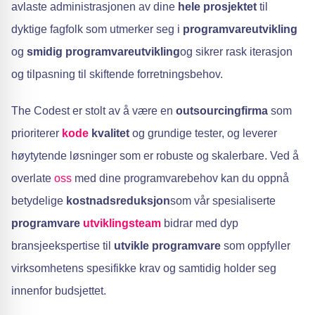
avlaste administrasjonen av dine
hele prosjektet
til
dyktige fagfolk som utmerker seg i
programvareutvikling
og
smidig programvareutvikling
og sikrer rask iterasjon
og tilpasning til skiftende forretningsbehov.
The Codest er stolt av å være en
outsourcingfirma
som
prioriterer
kode
kvalitet
og grundige tester, og leverer
høytytende løsninger som er robuste og skalerbare. Ved å
overlate
oss
med dine programvarebehov kan du oppnå
betydelige
kostnadsreduksjon
som vår spesialiserte
programvare
utviklingsteam
bidrar med dyp
bransjeekspertise til
utvikle programvare
som oppfyller
virksomhetens spesifikke krav og samtidig holder seg
innenfor budsjettet.