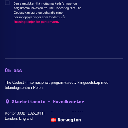
Jeg samtykker til å motta markedsførings- og
salgskommunikasjon fra The Codest og til at The
Codest kan lagre og behandle mine
personopplysninger som forklart i vår
Retningslinjer for personvern.
Om oss
The Codest - Internasjonalt programvareutviklingsselskap med
teknologisentre i Polen.
Storbritannia - Hovedkvarter
Kontor 303B, 182-184 High Street North E6 2JA
London, England
Norwegian