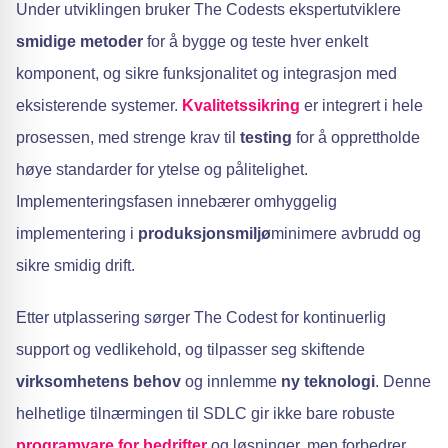
Under utviklingen bruker The Codests ekspertutviklere
smidige metoder
for å bygge og teste hver enkelt
komponent, og sikre funksjonalitet og integrasjon med
eksisterende systemer.
Kvalitetssikring
er integrert i hele
prosessen, med strenge krav til
testing
for å opprettholde
høye standarder for ytelse og pålitelighet.
Implementeringsfasen innebærer omhyggelig
implementering i
produksjonsmiljø
minimere avbrudd og
sikre smidig drift.
Etter utplassering sørger The Codest for kontinuerlig
support og vedlikehold, og tilpasser seg skiftende
virksomhetens behov
og innlemme
ny teknologi
. Denne
helhetlige tilnærmingen til SDLC gir ikke bare robuste
programvare for bedrifter
og løsninger, men forbedrer