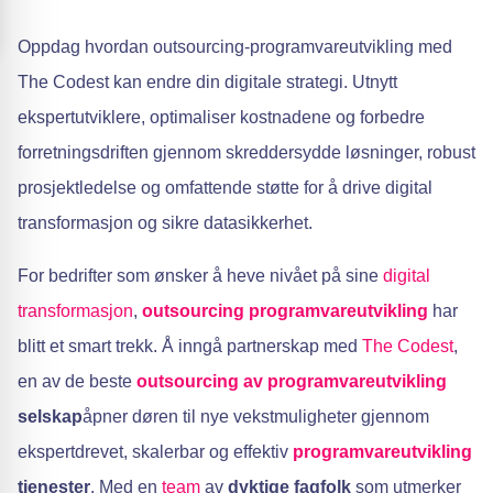
Oppdag hvordan outsourcing-programvareutvikling med
The Codest kan endre din digitale strategi. Utnytt
ekspertutviklere, optimaliser kostnadene og forbedre
forretningsdriften gjennom skreddersydde løsninger, robust
prosjektledelse og omfattende støtte for å drive digital
transformasjon og sikre datasikkerhet.
For bedrifter som ønsker å heve nivået på sine
digital
transformasjon
,
outsourcing
programvareutvikling
har
blitt et smart trekk. Å inngå partnerskap med
The Codest
,
en av de beste
outsourcing av programvareutvikling
selskap
åpner døren til nye vekstmuligheter gjennom
ekspertdrevet, skalerbar og effektiv
programvareutvikling
tjenester
. Med en
team
av
dyktige fagfolk
som utmerker