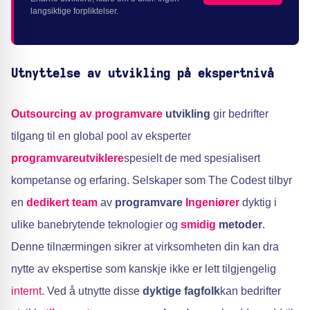
langsiktige forpliktelser.
Utnyttelse av utvikling på ekspertnivå
Outsourcing av programvare
utvikling
gir bedrifter
tilgang til en global pool av eksperter
programvareutviklere
spesielt de med spesialisert
kompetanse og erfaring. Selskaper som The Codest tilbyr
en
dedikert team
av
programvare
Ingeniører
dyktig i
ulike banebrytende teknologier og
smidig
metoder
.
Denne tilnærmingen sikrer at virksomheten din kan dra
nytte av ekspertise som kanskje ikke er lett tilgjengelig
internt
. Ved å utnytte disse
dyktige fagfolk
kan bedrifter