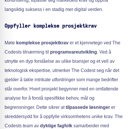
kontinuerlig, tilpasse seg markedets krav og oppnå
langsiktig suksess i en stadig mer digital verden.
Oppfyller komplekse prosjektkrav
Møte
komplekse prosjektkrav
er et kjennetegn ved The
Codests tilnærming til
programvareutvikling
. Ved å
utnytte en dyp forståelse av ulike bransjer og et vell av
teknologisk ekspertise, utmerker The Codest seg når det
gjelder å takle intrikate utfordringer som mange bedrifter
står overfor. Hvert prosjekt begynner med en omfattende
analyse for å forstå spesifikke behov, mål og
begrensninger. Dette sikrer at
tilpassede løsninger
er
skreddersydd for å oppfylle virksomhetens unike krav. The
Codests team av
dyktige fagfolk
samarbeider med