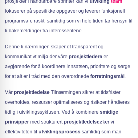
prosjekter i håndterbare sprinter kan vi
utvikling
team
fokuserer på spesifikke oppgaver og leverer funksjonell
programvare raskt, samtidig som vi hele tiden tar hensyn til
tilbakemeldinger fra interessentene.
Denne tilnærmingen skaper et transparent og
kommunikativt miljø der våre
prosjektledere
er
avgjørende for å koordinere innsatsen, prioritere og sørge
for at alt er i tråd med den overordnede
forretningsmål
.
Vår
prosjektledelse
Tilnærmingen sikrer at tidsfrister
overholdes, ressurser optimaliseres og risikoer håndteres
tidlig i utviklingssyklusen. Ved å kombinere
smidige
prinsipper
med strukturert
prosjektledelse
øker vi
effektiviteten til
utviklingsprosess
samtidig som man