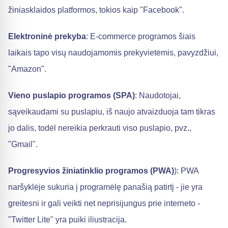
žiniasklaidos platformos, tokios kaip "Facebook".
Elektroninė prekyba
: E-commerce programos šiais
laikais tapo visų naudojamomis prekyvietėmis, pavyzdžiui,
"Amazon".
Vieno puslapio programos (SPA)
: Naudotojai,
sąveikaudami su puslapiu, iš naujo atvaizduoja tam tikras
jo dalis, todėl nereikia perkrauti viso puslapio, pvz.,
"Gmail".
Progresyvios žiniatinklio programos (PWA)
): PWA
naršyklėje sukuria į programėlę panašią patirtį - jie yra
greitesni ir gali veikti net neprisijungus prie interneto -
"Twitter Lite" yra puiki iliustracija.