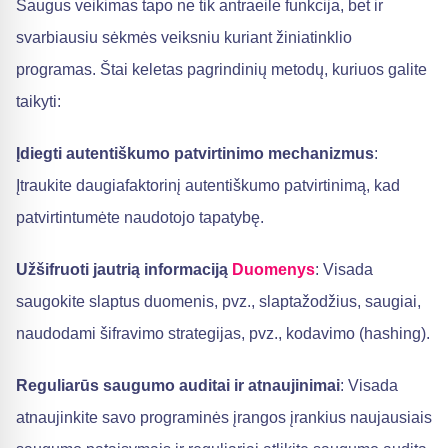
Saugus veikimas tapo ne tik antraeile funkcija, bet ir
svarbiausiu sėkmės veiksniu kuriant žiniatinklio
programas. Štai keletas pagrindinių metodų, kuriuos galite
taikyti:
Įdiegti autentiškumo patvirtinimo mechanizmus
:
Įtraukite daugiafaktorinį autentiškumo patvirtinimą, kad
patvirtintumėte naudotojo tapatybę.
Užšifruoti jautrią informaciją
Duomenys
: Visada
saugokite slaptus duomenis, pvz., slaptažodžius, saugiai,
naudodami šifravimo strategijas, pvz., kodavimo (hashing).
Reguliarūs saugumo auditai ir atnaujinimai
: Visada
atnaujinkite savo programinės įrangos įrankius naujausiais