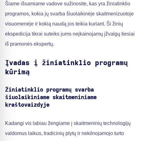
Šiame išsamiame vadove sužinosite, kas yra žiniatinklio
programos, kokia jų svarba šiuolaikinėje skaitmenizuotoje
visuomenėje ir kokią naudą jos teikia kuriant. Ši žinių
ekspedicija tikrai suteiks jums neįkainojamų įžvalgų tiesiai
iš pramonės ekspertų.
Įvadas į žiniatinklio programų
kūrimą
Žiniatinklio programų svarba
šiuolaikiniame skaitmeniniame
kraštovaizdyje
Kadangi vis labiau žengiame į skaitmeninių technologijų
valdomus laikus, tradicinių plytų ir nekilnojamojo turto