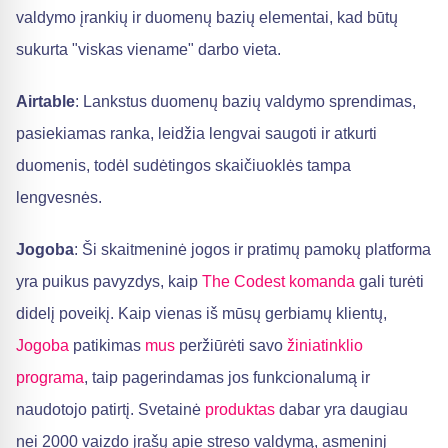
valdymo įrankių ir duomenų bazių elementai, kad būtų
sukurta "viskas viename" darbo vieta.
Airtable
: Lankstus duomenų bazių valdymo sprendimas,
pasiekiamas ranka, leidžia lengvai saugoti ir atkurti
duomenis, todėl sudėtingos skaičiuoklės tampa
lengvesnės.
Jogoba
: Ši skaitmeninė jogos ir pratimų pamokų platforma
yra puikus pavyzdys, kaip
The Codest
komanda
gali turėti
didelį poveikį. Kaip vienas iš mūsų gerbiamų klientų,
Jogoba
patikimas
mus
peržiūrėti savo
žiniatinklio
programa
, taip pagerindamas jos funkcionalumą ir
naudotojo patirtį. Svetainė
produktas
dabar yra daugiau
nei 2000 vaizdo įrašų apie streso valdymą, asmeninį