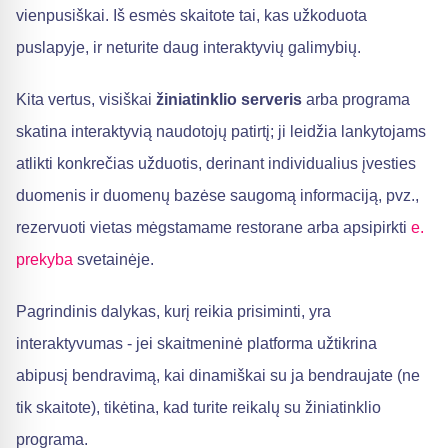
vienpusiškai. Iš esmės skaitote tai, kas užkoduota
puslapyje, ir neturite daug interaktyvių galimybių.
Kita vertus, visiškai
žiniatinklio serveris
arba programa
skatina interaktyvią naudotojų patirtį; ji leidžia lankytojams
atlikti konkrečias užduotis, derinant individualius įvesties
duomenis ir duomenų bazėse saugomą informaciją, pvz.,
rezervuoti vietas mėgstamame restorane arba apsipirkti
e.
prekyba
svetainėje.
Pagrindinis dalykas, kurį reikia prisiminti, yra
interaktyvumas - jei skaitmeninė platforma užtikrina
abipusį bendravimą, kai dinamiškai su ja bendraujate (ne
tik skaitote), tikėtina, kad turite reikalų su žiniatinklio
programa.