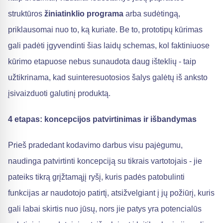
struktūros
žiniatinklio programa
arba sudėtingą,
priklausomai nuo to, ką kuriate. Be to, prototipų kūrimas
gali padėti įgyvendinti šias laidų schemas, kol faktiniuose
kūrimo etapuose nebus sunaudota daug išteklių - taip
užtikrinama, kad suinteresuotosios šalys galėtų iš anksto
įsivaizduoti galutinį produktą.
4 etapas: koncepcijos patvirtinimas ir išbandymas
Prieš pradedant kodavimo darbus visu pajėgumu,
naudinga patvirtinti koncepciją su tikrais vartotojais - jie
pateiks tikrą grįžtamąjį ryšį, kuris padės patobulinti
funkcijas ar naudotojo patirtį, atsižvelgiant į jų požiūrį, kuris
gali labai skirtis nuo jūsų, nors jie patys yra potencialūs