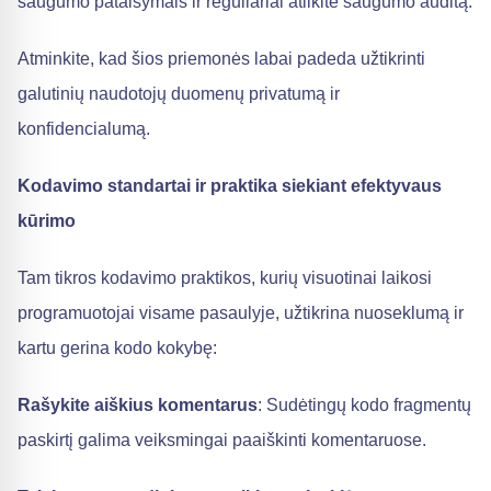
saugumo pataisymais ir reguliariai atlikite saugumo auditą.
Atminkite, kad šios priemonės labai padeda užtikrinti
galutinių naudotojų duomenų privatumą ir
konfidencialumą.
Kodavimo standartai ir praktika siekiant efektyvaus
kūrimo
Tam tikros kodavimo praktikos, kurių visuotinai laikosi
programuotojai visame pasaulyje, užtikrina nuoseklumą ir
kartu gerina kodo kokybę:
Rašykite aiškius komentarus
: Sudėtingų kodo fragmentų
paskirtį galima veiksmingai paaiškinti komentaruose.