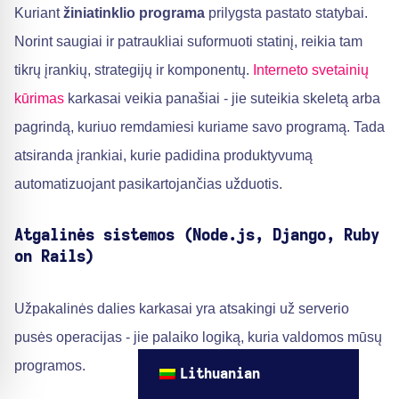
Kuriant
žiniatinklio programa
prilygsta pastato statybai.
Norint saugiai ir patraukliai suformuoti statinį, reikia tam
tikrų įrankių, strategijų ir komponentų.
Interneto svetainių
kūrimas
karkasai veikia panašiai - jie suteikia skeletą arba
pagrindą, kuriuo remdamiesi kuriame savo programą. Tada
atsiranda įrankiai, kurie padidina produktyvumą
automatizuojant pasikartojančias užduotis.
Atgalinės sistemos (Node.js, Django, Ruby
on Rails)
Užpakalinės dalies karkasai yra atsakingi už serverio
pusės operacijas - jie palaiko logiką, kuria valdomos mūsų
programos.
Lithuanian