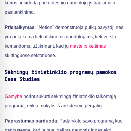
kurios prisideda prie didesnio naudotojų įsitraukimo ir
pasitenkinimo.
Prisitaikymas
: "Notion" demonstruoja puikų pavyzdį, nes
yra pritaikoma tiek atskiriems naudotojams, tiek verslo
komandoms, užtikrinant, kad jų
mastelio keitimas
skirtinguose sektoriuose.
Sėkmingų žiniatinklio programų pamokos
Case Studies
Gamyba
norint sukurti sėkmingą žiniatinklio taikomąją
programą, reikia mokytis iš ankstesnių pergalių:
Paprastumas parduoda
: Padarykite savo programą kuo
paprastesnę, kad ja būtų galima naudotis ir pasiekti