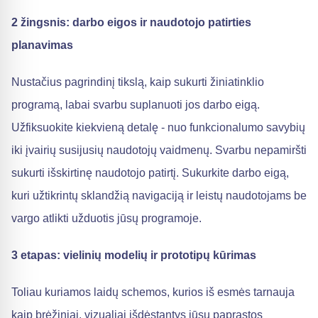
2 žingsnis: darbo eigos ir naudotojo patirties
planavimas
Nustačius pagrindinį tikslą, kaip sukurti žiniatinklio
programą, labai svarbu suplanuoti jos darbo eigą.
Užfiksuokite kiekvieną detalę - nuo funkcionalumo savybių
iki įvairių susijusių naudotojų vaidmenų. Svarbu nepamiršti
sukurti išskirtinę naudotojo patirtį. Sukurkite darbo eigą,
kuri užtikrintų sklandžią navigaciją ir leistų naudotojams be
vargo atlikti užduotis jūsų programoje.
3 etapas: vielinių modelių ir prototipų kūrimas
Toliau kuriamos laidų schemos, kurios iš esmės tarnauja
kaip brėžiniai, vizualiai išdėstantys jūsų paprastos