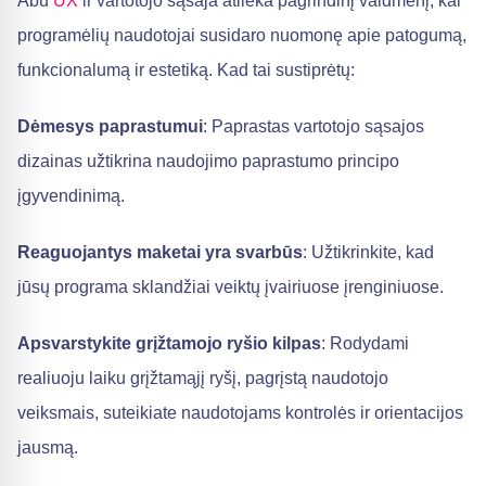
Abu
UX
ir vartotojo sąsaja atlieka pagrindinį vaidmenį, kai
programėlių naudotojai susidaro nuomonę apie patogumą,
funkcionalumą ir estetiką. Kad tai sustiprėtų:
Dėmesys paprastumui
: Paprastas vartotojo sąsajos
dizainas užtikrina naudojimo paprastumo principo
įgyvendinimą.
Reaguojantys maketai yra svarbūs
: Užtikrinkite, kad
jūsų programa sklandžiai veiktų įvairiuose įrenginiuose.
Apsvarstykite grįžtamojo ryšio kilpas
: Rodydami
realiuoju laiku grįžtamąjį ryšį, pagrįstą naudotojo
veiksmais, suteikiate naudotojams kontrolės ir orientacijos
jausmą.