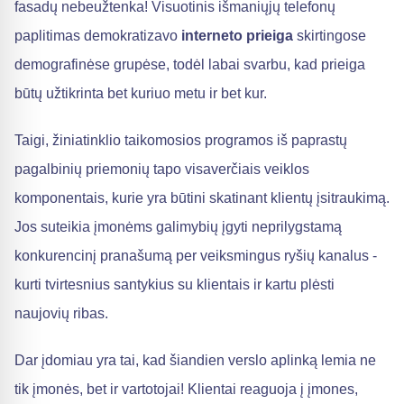
fasadų nebeužtenka! Visuotinis išmaniųjų telefonų
paplitimas demokratizavo
interneto prieiga
skirtingose
demografinėse grupėse, todėl labai svarbu, kad prieiga
būtų užtikrinta bet kuriuo metu ir bet kur.
Taigi, žiniatinklio taikomosios programos iš paprastų
pagalbinių priemonių tapo visaverčiais veiklos
komponentais, kurie yra būtini skatinant klientų įsitraukimą.
Jos suteikia įmonėms galimybių įgyti neprilygstamą
konkurencinį pranašumą per veiksmingus ryšių kanalus -
kurti tvirtesnius santykius su klientais ir kartu plėsti
naujovių ribas.
Dar įdomiau yra tai, kad šiandien verslo aplinką lemia ne
tik įmonės, bet ir vartotojai! Klientai reaguoja į įmones,