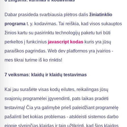
Dabar prasideda svarbiausia plėtros dalis
žiniatinklio
programa
t. y. kodavimas. Tai reiškia, kad visos sukauptos
žinios kartu su pasirinktu technologijų paketu turi būti
perkeltos į funkcinius
javascript
kodas
kuris yra jūsų
paraiškos pagrindas. Web dev platformos yra įvairios -
mes tikrai turime iš ko rinktis!
7 veiksmas: klaidų ir klaidų testavimas
Kai jau surašėte visas kodų eilutes, reikalingas jūsų
svajonių programėlei įgyvendinti, pats laikas pradėti
testavimą! Čia yra galimybė prieš paleidžiant programėlę
pašalinti bet kokias problemas - atskleisti sistemos darbo
eigoje slypinčias klaidas ir taip užtikrinti, kad šios klaidos