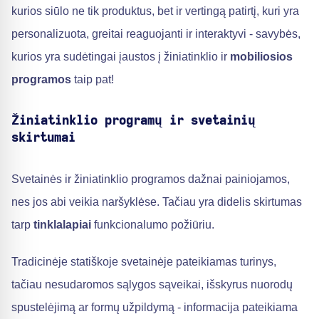
kurios siūlo ne tik produktus, bet ir vertingą patirtį, kuri yra
personalizuota, greitai reaguojanti ir interaktyvi - savybės,
kurios yra sudėtingai įaustos į žiniatinklio ir
mobiliosios
programos
taip pat!
Žiniatinklio programų ir svetainių
skirtumai
Svetainės ir žiniatinklio programos dažnai painiojamos,
nes jos abi veikia naršyklėse. Tačiau yra didelis skirtumas
tarp
tinklalapiai
funkcionalumo požiūriu.
Tradicinėje statiškoje svetainėje pateikiamas turinys,
tačiau nesudaromos sąlygos sąveikai, išskyrus nuorodų
spustelėjimą ar formų užpildymą - informacija pateikiama