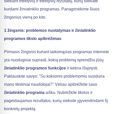
siekiant efektyvių ir efektyvių rezultatų, kurių siekiate
kurdami žiniatinklio programas. Panagrinėkime šiuos
žingsnius vieną po kito.
1 žingsnis: problemos nustatymas ir žiniatinklio
programos tikslo apibrėžimas
Pirmasis žingsnis kuriant taikomąsias programas internete
yra nuodugniai suprasti, kokią problemą sprendžia jūsų
žiniatinklio programos funkcijos
ir ketina išspręsti.
Paklauskite savęs: "Su kokiomis problemomis susiduria
mano tiksliniai naudotojai?" Vėliau apibrėžkite savo
žiniatinklio programa
aišku. Nubrėžkite tikslus ir
pageidaujamus rezultatus, kurių sieksite įgyvendindami šį
konkretų projektą.