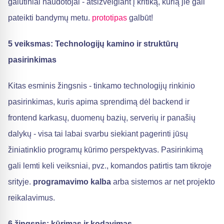
galutiniai naudotojai - atsižvelgiant į kritiką, kurią jie gali
pateikti bandymų metu.
prototipas
galbūt!
5 veiksmas: Technologijų kamino ir struktūrų
pasirinkimas
Kitas esminis žingsnis - tinkamo technologijų rinkinio
pasirinkimas, kuris apima sprendimą dėl backend ir
frontend karkasų, duomenų bazių, serverių ir panašių
dalykų - visa tai labai svarbu siekiant pagerinti jūsų
žiniatinklio programų kūrimo perspektyvas. Pasirinkimą
gali lemti keli veiksniai, pvz., komandos patirtis tam tikroje
srityje.
programavimo kalba
arba sistemos ar net projekto
reikalavimus.
6 žingsnis: kūrimas ir kodavimas