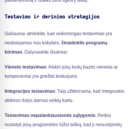
pasitenkinimą ir išlaiko juos ilgesnį laiką.
Testavimo ir derinimo strategijos
Galiausiai atminkite, kad veiksmingas testavimas yra
neatsiejamas nuo kokybės.
žiniatinklio programų
kūrimas
. Dalyvaukite išsamiai:
Vieneto testavimas
: Atskiri jūsų kodų bazės vienetai ar
komponentai yra griežtai testuojami.
Integracijos testavimas
: Taip užtikrinama, kad integruotos
atskiros dalys darniai veiktų kartu.
Testavimas nepalankiausiomis sąlygomis
: Reikia
nustatyti jūsų programėlės lūžio tašką, kad ji nesusilpnėtų