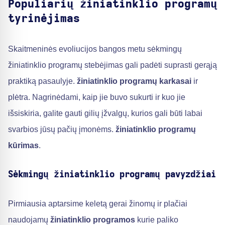
Populiarių žiniatinklio programų
tyrinėjimas
Skaitmeninės evoliucijos bangos metu sėkmingų
žiniatinklio programų stebėjimas gali padėti suprasti gerąją
praktiką pasaulyje.
žiniatinklio programų karkasai
ir
plėtra. Nagrinėdami, kaip jie buvo sukurti ir kuo jie
išsiskiria, galite gauti gilių įžvalgų, kurios gali būti labai
svarbios jūsų pačių įmonėms.
žiniatinklio programų
kūrimas
.
Sėkmingų žiniatinklio programų pavyzdžiai
Pirmiausia aptarsime keletą gerai žinomų ir plačiai
naudojamų
žiniatinklio programos
kurie paliko