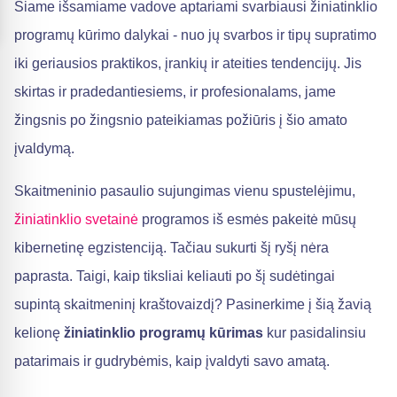
Šiame išsamiame vadove aptariami svarbiausi žiniatinklio
programų kūrimo dalykai - nuo jų svarbos ir tipų supratimo
iki geriausios praktikos, įrankių ir ateities tendencijų. Jis
skirtas ir pradedantiesiems, ir profesionalams, jame
žingsnis po žingsnio pateikiamas požiūris į šio amato
įvaldymą.
Skaitmeninio pasaulio sujungimas vienu spustelėjimu,
žiniatinklio svetainė
programos iš esmės pakeitė mūsų
kibernetinę egzistenciją. Tačiau sukurti šį ryšį nėra
paprasta. Taigi, kaip tiksliai keliauti po šį sudėtingai
supintą skaitmeninį kraštovaizdį? Pasinerkime į šią žavią
kelionę
žiniatinklio programų kūrimas
kur pasidalinsiu
patarimais ir gudrybėmis, kaip įvaldyti savo amatą.