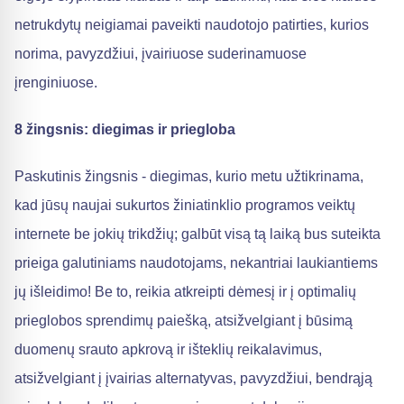
netrukdytų neigiamai paveikti naudotojo patirties, kurios
norima, pavyzdžiui, įvairiuose suderinamuose
įrenginiuose.
8 žingsnis: diegimas ir priegloba
Paskutinis žingsnis - diegimas, kurio metu užtikrinama,
kad jūsų naujai sukurtos žiniatinklio programos veiktų
internete be jokių trikdžių; galbūt visą tą laiką bus suteikta
prieiga galutiniams naudotojams, nekantriai laukiantiems
jų išleidimo! Be to, reikia atkreipti dėmesį ir į optimalių
prieglobos sprendimų paiešką, atsižvelgiant į būsimą
duomenų srauto apkrovą ir išteklių reikalavimus,
atsižvelgiant į įvairias alternatyvas, pavyzdžiui, bendrąją