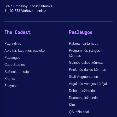
Brain Embassy, Konstruktorska
11, 02-673 Varšuva, Lenkija
The Codest
Paslaugos
Pagrindinis
Patariamoji tarnyba
Apie tai, kaip mus pasiekė
Programinės įrangos
kūrimas
Paslaugos
Galinės dalies kūrimas
Case Studies
Priekinės dalies kūrimas
Sužinokite, kaip
Staff Augmentation
Karjera
Atgalinės versijos kūrėjai
Žodynas
Debesų inžinieriai
Duomenų inžinieriai
Kita
QA inžinieriai