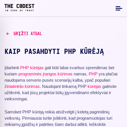
GRĮŽTI ATGAL
KAIP PASAMDYTI PHP KŪRĖJĄ
Įdarbinti
PHP kūrėjas
gali būti labai svarbus sprendimas bet
kuriam
programinės įrangos kūrimas
namas.
PHP
yra plačiai
naudojama serverio pusės scenarijų kalba, ypač populiari
žiniatinklio kūrimas
. Naudojant tinkamą PHP
kūrėjas
galėsite
užtikrinti, kad jūsų projektai būtų įgyvendinami efektyviai ir
veiksmingai.
Samdant PHP kūrėją reikia atsižvelgti į keletą pagrindinių
veiksnių. Pirmiausia turite įsitikinti, kad programuotojas turi
reikiamų įgūdžių ir patirties šiam darbui atlikti. Ieškokite