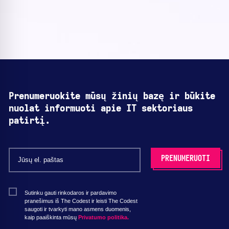
Prenumeruokite mūsų žinių bazę ir būkite
nuolat informuoti apie IT sektoriaus
patirtį.
Sutinku gauti rinkodaros ir pardavimo
pranešimus iš The Codest ir leisti The Codest
saugoti ir tvarkyti mano asmens duomenis,
kaip paaiškinta mūsų
Privatumo politika.