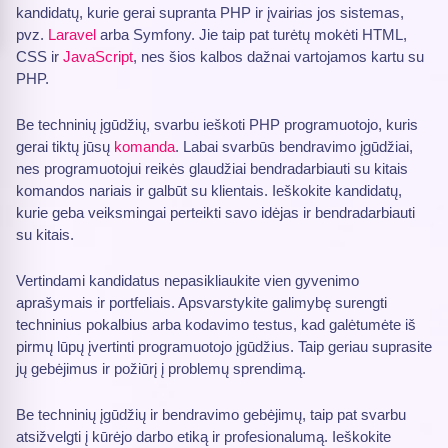
kandidatų, kurie gerai supranta PHP ir įvairias jos sistemas,
pvz.
Laravel
arba Symfony. Jie taip pat turėtų mokėti HTML,
CSS ir
JavaScript
, nes šios kalbos dažnai vartojamos kartu su
PHP.
Be techninių įgūdžių, svarbu ieškoti PHP programuotojo, kuris
gerai tiktų jūsų
komanda
. Labai svarbūs bendravimo įgūdžiai,
nes programuotojui reikės glaudžiai bendradarbiauti su kitais
komandos nariais ir galbūt su klientais. Ieškokite kandidatų,
kurie geba veiksmingai perteikti savo idėjas ir bendradarbiauti
su kitais.
Vertindami kandidatus nepasikliaukite vien gyvenimo
aprašymais ir portfeliais. Apsvarstykite galimybę surengti
techninius pokalbius arba kodavimo testus, kad galėtumėte iš
pirmų lūpų įvertinti programuotojo įgūdžius. Taip geriau suprasite
jų gebėjimus ir požiūrį į problemų sprendimą.
Be techninių įgūdžių ir bendravimo gebėjimų, taip pat svarbu
atsižvelgti į kūrėjo darbo etiką ir profesionalumą. Ieškokite