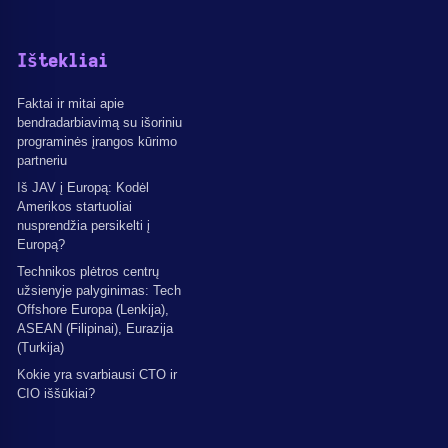
Ištekliai
Faktai ir mitai apie
bendradarbiavimą su išoriniu
programinės įrangos kūrimo
partneriu
Iš JAV į Europą: Kodėl
Amerikos startuoliai
nusprendžia persikelti į
Europą?
Technikos plėtros centrų
užsienyje palyginimas: Tech
Offshore Europa (Lenkija),
ASEAN (Filipinai), Eurazija
(Turkija)
Kokie yra svarbiausi CTO ir
CIO iššūkiai?