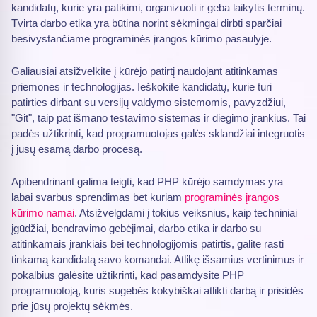
kandidatų, kurie yra patikimi, organizuoti ir geba laikytis terminų.
Tvirta darbo etika yra būtina norint sėkmingai dirbti sparčiai
besivystančiame programinės įrangos kūrimo pasaulyje.
Galiausiai atsižvelkite į kūrėjo patirtį naudojant atitinkamas
priemones ir technologijas. Ieškokite kandidatų, kurie turi
patirties dirbant su versijų valdymo sistemomis, pavyzdžiui,
"Git", taip pat išmano testavimo sistemas ir diegimo įrankius. Tai
padės užtikrinti, kad programuotojas galės sklandžiai integruotis
į jūsų esamą darbo procesą.
Apibendrinant galima teigti, kad PHP kūrėjo samdymas yra
labai svarbus sprendimas bet kuriam
programinės įrangos
kūrimo namai
. Atsižvelgdami į tokius veiksnius, kaip techniniai
įgūdžiai, bendravimo gebėjimai, darbo etika ir darbo su
atitinkamais įrankiais bei technologijomis patirtis, galite rasti
tinkamą kandidatą savo komandai. Atlikę išsamius vertinimus ir
pokalbius galėsite užtikrinti, kad pasamdysite PHP
programuotoją, kuris sugebės kokybiškai atlikti darbą ir prisidės
prie jūsų projektų sėkmės.