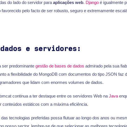
idas do lado do servidor para
aplicações web
.
Django
é igualmente p
 favorecido pelo facto de ser robusto, seguro e extremamente escalá
 dados e servidores:
 ser predominante
gestão de bases de dados
admirado pela sua fiab
anto a flexibilidade do MongoDB com documentos do tipo JSON faz 
rogramadores que lidam com enormes volumes de dados.
omcat continua a ter destaque entre os servidores Web na
Java
enqu
vir conteúdos estáticos com a máxima eficiência.
as tecnologias preferidas possa flutuar ao longo dos anos ou me
 no nosso sector, lembre-se de que selecionar as melhores tecnologi