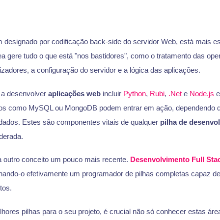
designado por codificação back-side do servidor Web, está mais e
rea gere tudo o que está "nos bastidores", como o tratamento das op
lizadores, a configuração do servidor e a lógica das aplicações.
 a desenvolver
aplicações web
incluir
Python
,
Rubi
,
.Net
e
Node.js
e
dos como MySQL ou MongoDB podem entrar em ação, dependendo d
ados. Estes são componentes vitais de qualquer
pilha de desenvo
derada.
 outro conceito um pouco mais recente.
Desenvolvimento Full Sta
nando-o efetivamente um programador de pilhas completas capaz de 
tos.
hores pilhas para o seu projeto, é crucial não só conhecer estas áre