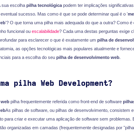
A sua escolha
pilha tecnológica
podem ter implicações significativa
u eventual sucesso. Mas como é que se pode determinar qual é o '
me
web
'? O que torna uma pilha mais adequada do que a outra? Como é 
ho funcional ou
escalabilidade
? Cada uma destas perguntas exige cl
rofundar para esclarecer o que é exatamente um
pilha de desenvo
natomia, as opções tecnológicas mais populares atualmente e fornece
ciais para a escolha do seu
pilha de desenvolvimento web
.
uma pilha Web Development?
 web
pilha frequentemente referida como front-end de software
pilha
web
As pilhas de software, ou pilhas de desenvolvimento, consistem 
nto para criar e executar uma aplicação de software sem problemas.
stão organizadas em camadas (frequentemente designadas por "pilha