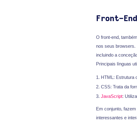
Front-En
O front-end, também
nos seus browsers. 
incluindo a conceçã
Principais línguas ut
HTML: Estrutura 
CSS: Trata da fo
JavaScript
: Utiliz
Em conjunto, fazem 
interessantes e inter