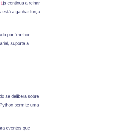
t
.js continua a reinar
js está a ganhar força
ado por "melhor
rial, suporta a
do se delibera sobre
o Python permite uma
ara eventos que