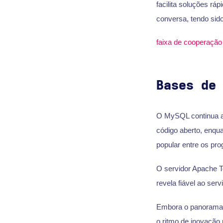
facilita soluções ráp
conversa, tendo sido
Bases de
O MySQL continua a
código aberto, enqu
popular entre os p
O servidor Apache T
revela fiável ao ser
Embora o panorama d
o ritmo de inovação