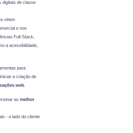
 digitais de classe
res vêem
omercial e nos
ncias Full-Stack.
o a acessibilidade,
ramentas para
iciar a criação de
icações web
.
ecionar as
melhor
 - o lado do cliente