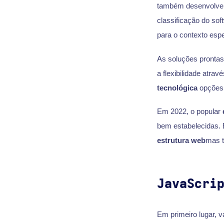
também desenvolver
classificação do sof
para o contexto espe
As soluções prontas
a flexibilidade atr
tecnológica
opções 
Em 2022, o popular
bem estabelecidas. 
estrutura web
mas t
JavaScri
Em primeiro lugar, v