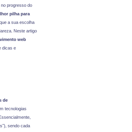
s no progresso do
lhor pilha para
que a sua escolha
areza. Neste artigo
lvimento web
 dicas e
s de
em tecnologias
 Essencialmente,
s"), sendo cada