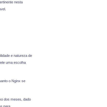
ertinente nesta
vel.
ilidade e natureza de
dele uma escolha
anto o Nginx se
smo dos meses, dado
as para