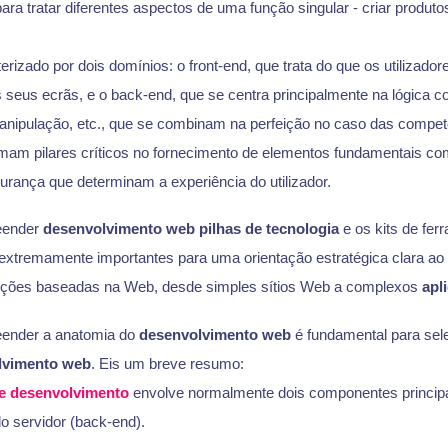
a tratar diferentes aspectos de uma função singular - criar produtos
erizado por dois domínios: o front-end, que trata do que os utilizado
 seus ecrãs, e o back-end, que se centra principalmente na lógica c
nipulação, etc., que se combinam na perfeição no caso das competê
mam pilares críticos no fornecimento de elementos fundamentais com
urança que determinam a experiência do utilizador.
eender
desenvolvimento web
pilhas de tecnologia
e os kits de fer
xtremamente importantes para uma orientação estratégica clara ao in
luções baseadas na Web, desde simples sítios Web a complexos
apl
ender a anatomia do
desenvolvimento web
é fundamental para sel
olvimento web
. Eis um breve resumo:
e desenvolvimento
envolve normalmente dois componentes principais
do servidor (back-end).