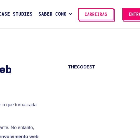
CASE STUDIES
SABER COMO
CARREIRAS
ENTR
THECODEST
eb
e o que torna cada
nte. No entanto,
envolvimento web