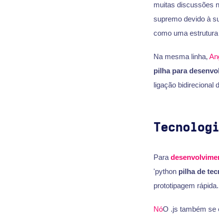
muitas discussões n
supremo devido à su
como uma estrutura 
Na mesma linha,
An
pilha para desenv
ligação bidireciona
Tecnolog
Para
desenvolvime
'python
pilha de tec
prototipagem rápida.
Nó
O .js também se e