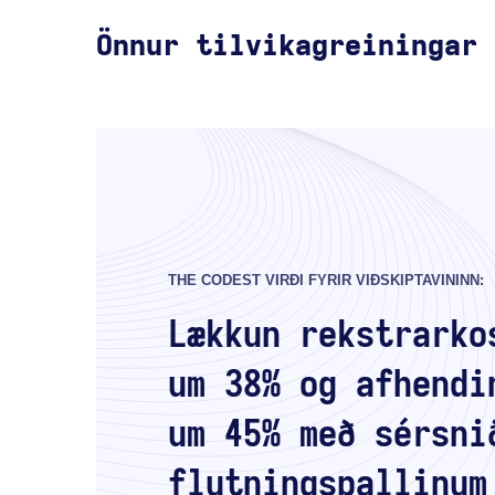
Önnur tilvikagreiningar
THE CODEST VIRÐI FYRIR VIÐSKIPTAVININN:
Lækkun rekstrarko
um 38% og afhendi
um 45% með sérsni
flutningspallinum