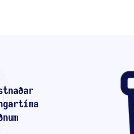
stnaðar
ngartíma
ðnum