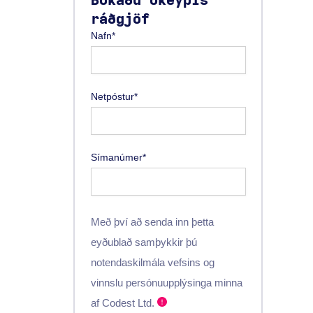
Bókaðu ókeypis
ráðgjöf
Nafn*
Netpóstur*
Símanúmer*
Með því að senda inn þetta
eyðublað samþykkir þú
notendaskilmála vefsins og
vinnslu persónuupplýsinga minna
af Codest Ltd.