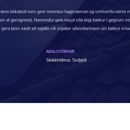
tafrænn bókabúð sem gerir menntun hagkvæmari og umhverfisvænni 
af gervigreind. Nemendur geta keypt eða leigt bækur í gegnum ve
r gera þeim kleift að spjalla við snjallan aðstoðarmann um bækur sínar,
AÐALSTÖÐVAR
Stokkhólmur, Svíþjóð