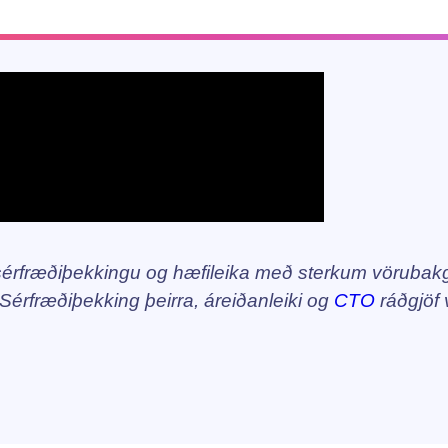
érfræðiþekkingu og hæfileika með sterkum vörubakg
 Sérfræðiþekking þeirra, áreiðanleiki og
CTO
ráðgjöf v