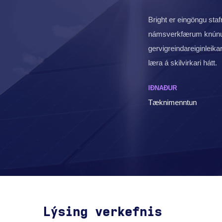
Bright er eingöngu s
námsverkfærum knúnum 
gervigreindareiginleika
læra á skilvirkari hátt.
IÐNAÐUR
Tæknimenntun
Lýsing verkefnis