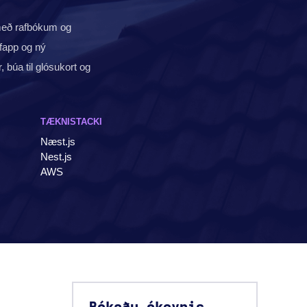
með rafbókum og
fapp og ný
 búa til glósukort og
TÆKNISTACKI
Næst.js
Nest.js
AWS