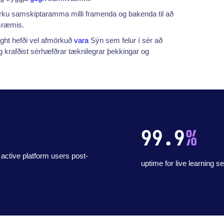
rku samskiptaramma milli framenda og bakenda til að
amræmis.
ight hefði vel afmörkuð
vara
Sýn sem felur í sér að
krafðist sérhæfðrar tæknilegrar þekkingar og
99.9
%
 active platform users post-
uptime for live learning s