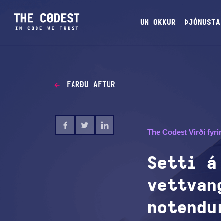
UM OKKUR
ÞJÓNUSTA
FARÐU AFTUR
The Codest Virði fyri
Setti á
vettvan
notendu