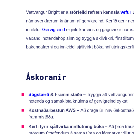
Vettvangur Bright er a
stórfelld rafræn kennsla
vefur
námsverkfærum knúnum af gervigreind. Kerfið gerir ne
innifelur
Gervigreind
eiginleikar eins og gagnvirkir náms
vaxandi notendahóp sinn og tryggja skilvirkni, fínstilltu
bakendafærni og innleiddi sjálfvirkt bókainnflutningskerf
Áskoranir
Stigstærð
& Frammistaða –
Tryggja að vettvangurinn h
notenda og samskipta knúinna af gervigreind eykst.
Kostnaðarbestun AWS –
Að draga úr innviðakostnaði
frammistöðu.
Kerfi fyrir sjálfvirka innflutning bóka –
Að þróa traus
mörgum útgefendum á sama tíma og lágmarka villur o