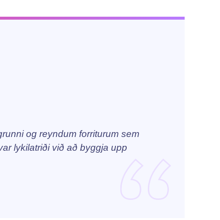
runni og reyndum forriturum sem
ar lykilatriði við að byggja upp