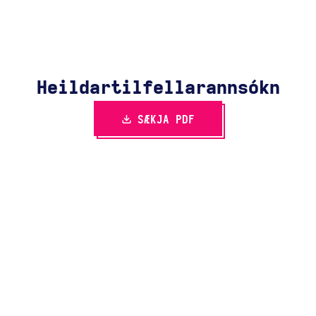
Heildartilfella­rannsókn
SÆKJA PDF