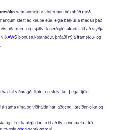
umsókn
sem sameinar stafrænan bókabúð með
mendum kleift að kaupa eða leigja bækur á meðan það
aðstoðarmenn og sjálfvirk gerð glósukorta. Til að styðja
m við
AWS
þjónustukostnaður, þróaði nýja framsíðu- og
i.
aldist viðbragðsfljótur og skilvirkur þegar fjöldi
 á sama tíma og viðhalda hári aðgengi, áreiðanleika og
ta og stækkanlega lausn til að flytja inn bækur frá
g tryggja
gögn
samkvæmni.