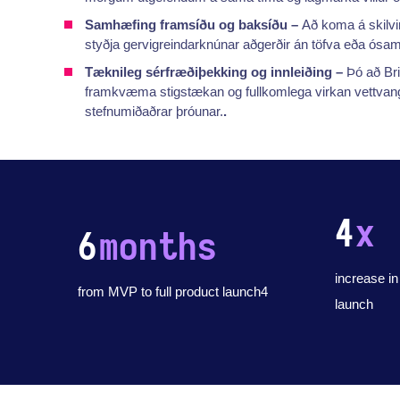
Samhæfing framsíðu og baksíðu –
Að koma á skilvi
styðja gervigreindarknúnar aðgerðir án töfva eða ós
Tæknileg sérfræðiþekking og innleiðing –
Þó að Br
framkvæma stigstækan og fullkomlega virkan vettvang 
stefnumiðaðrar þróunar.
.
4
x
6
months
increase in
from MVP to full product launch4
launch