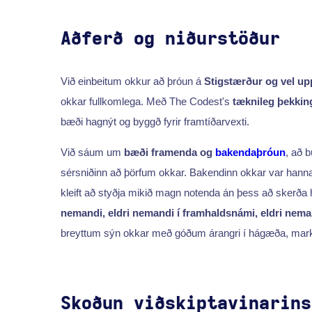
Aðferð og niðurstöður
Við einbeitum okkur að þróun á
Stigstærður og vel u
okkar fullkomlega. Með The Codest's
tæknileg þekkin
bæði hagnýt og byggð fyrir framtíðarvexti.
Við sáum um
bæði framenda og
bakendaþróun
, að 
sérsniðinn að þörfum okkar. Bakendinn okkar var hanna
kleift að styðja mikið magn notenda án þess að skerða
nemandi, eldri nemandi í framhaldsnámi, eldri nema
breyttum sýn okkar með góðum árangri í hágæða, mark
Skoðun viðskiptavinarins