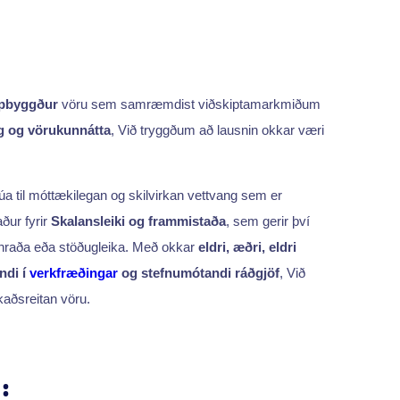
ppbyggður
vöru sem samræmdist viðskipta­markmiðum
g og vörukunnátta
, Við tryggðum að lausnin okkar væri
búa til móttækilegan og skilvirkan vettvang sem er
ður fyrir
Skalansleiki og frammistaða
, sem gerir því
 hraða eða stöðugleika. Með okkar
eldri, æðri, eldri
ndi í
verkfræðingar
og stefnumótandi ráðgjöf
, Við
aðsreitan vöru.
: