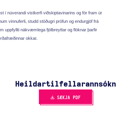
 í núverandi vistkerfi viðskiptavinarins og fór fram úr
 vinnuferli, studd stöðugri prófun og endurgjöf frá
uppfyllti nákvæmlega fjölbreyttar og flóknar þarfir
erðafræðinnar okkar.
Heildartilfella­rannsókn
SÆKJA PDF