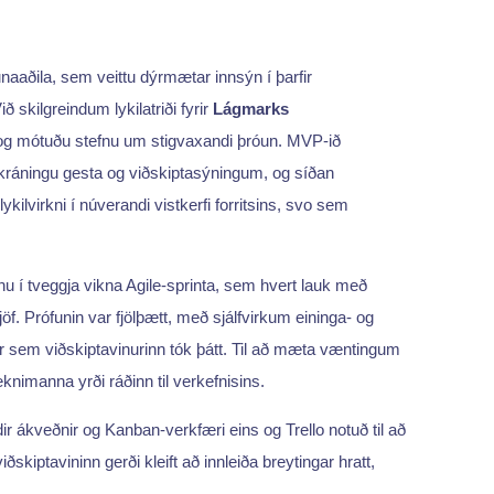
aaðila, sem veittu dýrmætar innsýn í þarfir
ð skilgreindum lykilatriði fyrir
Lágmarks
og mótuðu stefnu um stigvaxandi þróun. MVP-ið
ráningu gesta og viðskiptasýningum, og síðan
ilvirkni í núverandi vistkerfi forritsins, svo sem
nu í tveggja vikna Agile-sprinta, sem hvert lauk með
gjöf. Prófunin var fjölþætt, með sjálfvirkum eininga- og
 sem viðskiptavinurinn tók þátt. Til að mæta væntingum
knimanna yrði ráðinn til verkefnisins.
dir ákveðnir og Kanban-verkfæri eins og Trello notuð til að
kiptavininn gerði kleift að innleiða breytingar hratt,