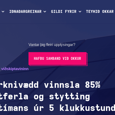
IÐNAÐARGREINAR
GILDI FYRIR
TEYMIÐ OKKAR
Vantar þig fleiri upplýsingar?
HAFÐU SAMBAND VIÐ OKKUR
r viðskiptavininn
rknivædd vinnsla 85%
tferla og stytting
tímans úr 5 klukkustun