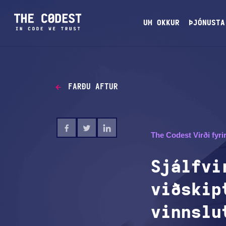
UM OKKUR
ÞJÓNUSTA
FARÐU AFTUR
The Codest Virði fyri
Sjálfvi
viðskip
vinnslu