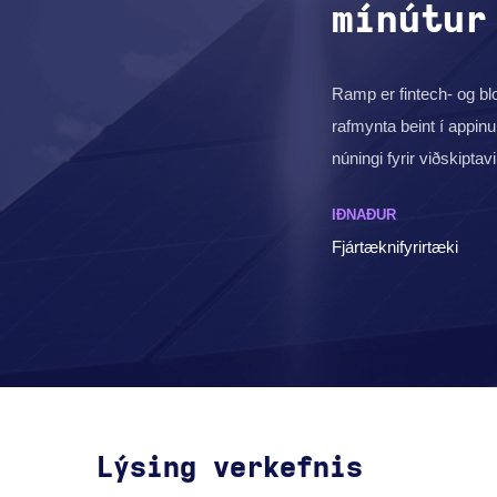
mínútur
Ramp er fintech- og b
rafmynta beint í appinu
núningi fyrir viðskiptav
IÐNAÐUR
Fjártæknifyrirtæki
Lýsing verkefnis