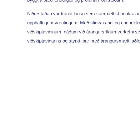
Niðurstaðan var traust lausn sem samþættist hnökralaust
upphaflegum væntingum. Með stigvaxandi og endurteknum
viðskiptavininum, náðum við árangursríkum verkefni sem 
viðskiptavinarins og styrkti þar með árangursmætti aðf