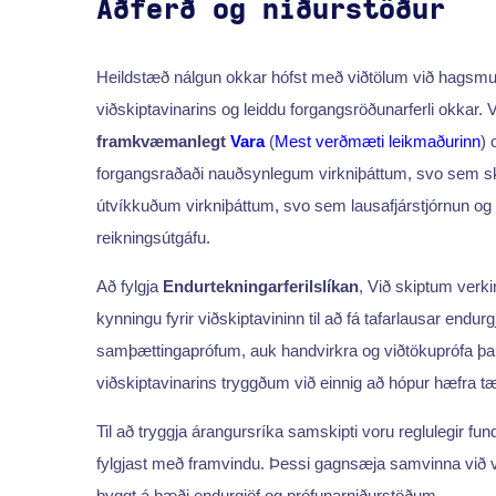
Aðferð og niðurstöður
Heildstæð nálgun okkar hófst með viðtölum við hagsmun
viðskiptavinarins og leiddu forgangsröðunarferli okkar. Vi
framkvæmanlegt
Vara
(
Mest verðmæti leikmaðurinn
) 
forgangsraðaði nauðsynlegum virkniþáttum, svo sem sk
útvíkkuðum virkniþáttum, svo sem lausafjárstjórnun og lyk
reikningsútgáfu.
Að fylgja
Endurtekningarferilslíkan
, Við skiptum verki
kynningu fyrir viðskiptavininn til að fá tafarlausar endur
samþættingaprófum, auk handvirkra og viðtökuprófa þar
viðskiptavinarins tryggðum við einnig að hópur hæfra tæ
Til að tryggja árangursríka samskipti voru reglulegir fun
fylgjast með framvindu. Þessi gagnsæja samvinna við viðs
byggt á bæði endurgjöf og prófunarniðurstöðum.