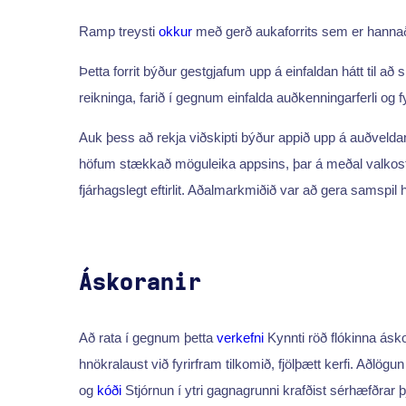
Ramp treysti
okkur
með gerð aukaforrits sem er hannað 
Þetta forrit býður gestgjafum upp á einfaldan hátt til a
reikninga, farið í gegnum einfalda auðkenningarferli og 
Auk þess að rekja viðskipti býður appið upp á auðveldan
höfum stækkað möguleika appsins, þar á meðal valkosti
fjárhagslegt eftirlit. Aðalmarkmiðið var að gera samspil
Áskoranir
Að rata í gegnum þetta
verkefni
Kynnti röð flókinna ásk
hnökralaust við fyrirfram tilkomið, fjölþætt kerfi. Aðlög
og
kóði
Stjórnun í ytri gagnagrunni krafðist sérhæfðrar 