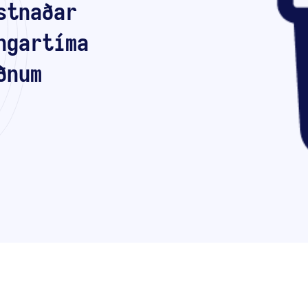
stnaðar
ngartíma
ðnum