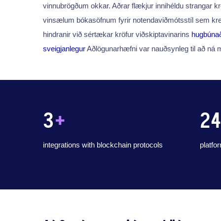
vinnubrögðum okkar. Aðrar flækjur innihéldu strangar 
vinsælum bókasöfnum fyrir notendaviðmótsstíl sem kre
hindranir við sértækar kröfur viðskiptavinarins
hugbúna
sveigjanlegur
Aðlögunarhæfni var nauðsynleg til að ná
3
+
2
integrations with blockchain protocols
platfo