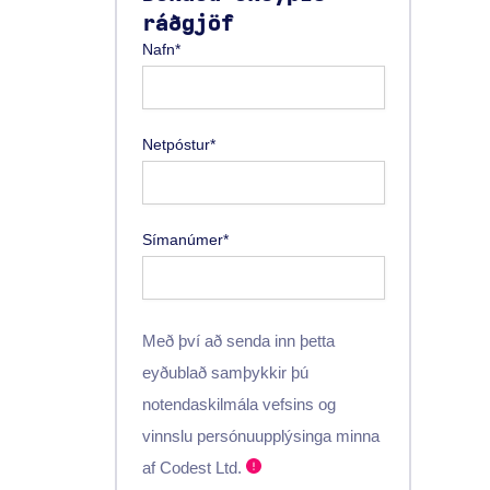
ráðgjöf
Nafn*
Netpóstur*
Símanúmer*
Með því að senda inn þetta
eyðublað samþykkir þú
notendaskilmála vefsins og
vinnslu persónuupplýsinga minna
af Codest Ltd.