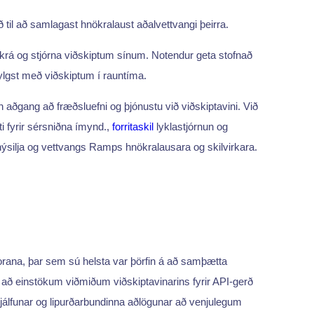
til að samlagast hnökralaust aðalvettvangi þeirra.
ð skrá og stjórna viðskiptum sínum. Notendur geta stofnað
fylgst með viðskiptum í rauntíma.
 aðgang að fræðsluefni og þjónustu við viðskiptavini. Við
 fyrir sérsniðna ímynd.,
forritaskil
lyklastjórnun og
 hýsilja og vettvangs Ramps hnökralausara og skilvirkara.
orana, þar sem sú helsta var þörfin á að samþætta
un að einstökum viðmiðum viðskiptavinarins fyrir API-gerð
þjálfunar og lipurðarbundinna aðlögunar að venjulegum