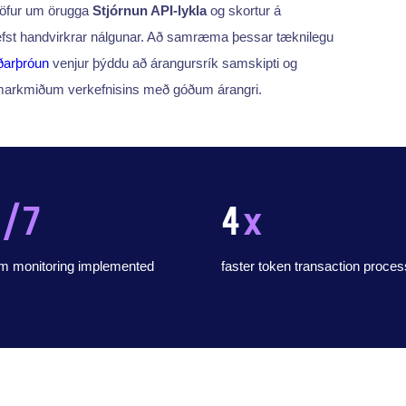
kröfur um örugga
Stjórnun API-lykla
og skortur á
fst handvirkrar nálgunar. Að samræma þessar tæknilegu
ðarþróun
venjur þýddu að árangursrík samskipti og
 markmiðum verkefnisins með góðum árangri.
4
/7
4
x
rm monitoring implemented
faster token transaction proces