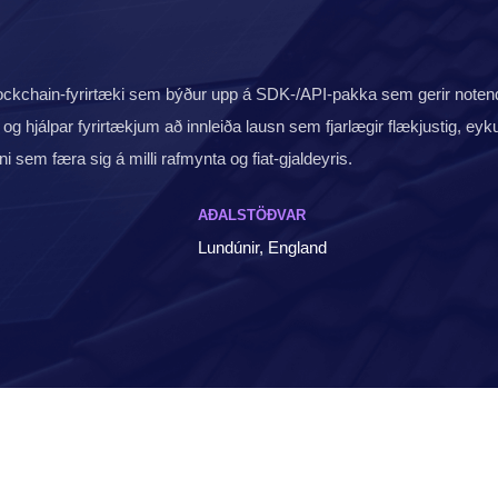
lockchain-fyrirtæki sem býður upp á SDK-/API-pakka sem gerir noten
 og hjálpar fyrirtækjum að innleiða lausn sem fjarlægir flækjustig, eyku
ini sem færa sig á milli rafmynta og fiat-gjaldeyris.
AÐALSTÖÐVAR
Lundúnir, England