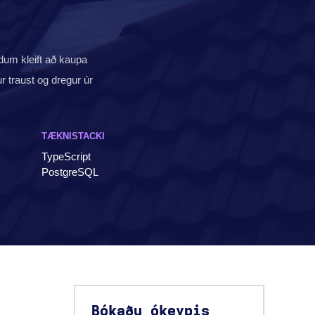
dum kleift að kaupa
r traust og dregur úr
TÆKNISTACKI
TypeScript
PostgreSQL
Bókaðu ókeypis