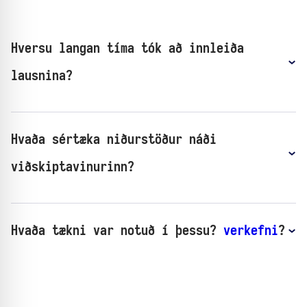
Hversu langan tíma tók að innleiða
lausnina?
Hvaða sértæka niðurstöður náði
viðskiptavinurinn?
Hvaða tækni var notuð í þessu?
verkefni
?