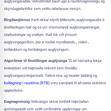
auglýsingaraðila. Vefviðmótið bauð upp á rauntímagreiningu og
skýrslugjafartöflur sem veittu tafarlausar innsýn.
Birgðastjórnun
Kerfi okkar stýrði fjölbreyttu auglýsingasafni á
áreiðanlegan hátt og sá um mismunandi auglýsingaeiningar,
staðsetningar og sniðum. Það tók við ýmsum
auglýsingagerðum, þar á meðal myndbands-, video-,
innfæddum og forritalegum auglýsingum.
Algorítmar til fínstillingar auglýsinga
Til að hámarka tekjur
innleiddum við háþróaða reiknirit sem fínstilltu
auglýsingasýningarstaði. Tækni eins og header bidding og
boðlagning í rauntíma (RTB)
voru samþætt til að bæta skilvirkni
uppboðsins.
Gagnagreining
Vettvangur okkar innihélt háþróaðan
greiningarþátt sem veitti verðmætar upplýsingar um