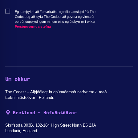
Ég samþykki að fá markaðs- og sölusamskipti frá The
Codest og að leyfa The Codest að geyma og vinna úr
persónuupplýsingum mínum eins og útskýrt er í okkar
Persónuverndarstefna
Um okkur
The Codest – Alþjóðlegt hugbúnaðarþróunarfyrirtæki með
tæknimiðstöðvar í Póllandi.
Bretland - Höfuðstöðvar
Skrifstofa 303B, 182-184 High Street North E6 2JA
Lundúnir, England