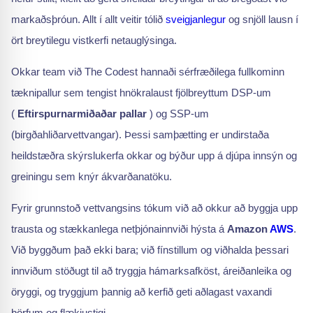
markaðsþróun. Allt í allt veitir tólið
sveigjanlegur
og snjöll lausn í
ört breytilegu vistkerfi netauglýsinga.
Okkar team við The Codest hannaði sérfræðilega fullkominn
tæknipallur sem tengist hnökralaust fjölbreyttum DSP-um
(
Eftirspurnarmiðaðar pallar
) og SSP-um
(birgðahliðarvettvangar). Þessi samþætting er undirstaða
heildstæðra skýrslukerfa okkar og býður upp á djúpa innsýn og
greiningu sem knýr ákvarðanatöku.
Fyrir grunnstoð vettvangsins tókum við að okkur að byggja upp
trausta og stækkanlega netþjónainnviði hýsta á
Amazon
AWS
.
Við byggðum það ekki bara; við fínstillum og viðhalda þessari
innviðum stöðugt til að tryggja hámarksafköst, áreiðanleika og
öryggi, og tryggjum þannig að kerfið geti aðlagast vaxandi
þörfum og flækjustigi.