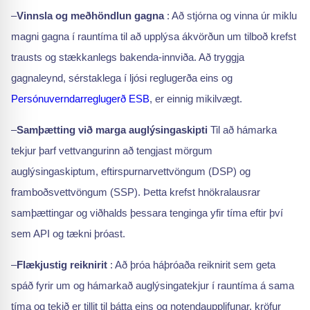
–
Vinnsla og meðhöndlun gagna
: Að stjórna og vinna úr miklu
magni gagna í rauntíma til að upplýsa ákvörðun um tilboð krefst
trausts og stækkanlegs bakenda-innviða. Að tryggja
gagnaleynd, sérstaklega í ljósi reglugerða eins og
Persónuverndarreglugerð ESB
, er einnig mikilvægt.
–
Samþætting við marga auglýsingaskipti
Til að hámarka
tekjur þarf vettvangurinn að tengjast mörgum
auglýsingaskiptum, eftirspurnarvettvöngum (DSP) og
framboðsvettvöngum (SSP). Þetta krefst hnökralausrar
samþættingar og viðhalds þessara tenginga yfir tíma eftir því
sem API og tækni þróast.
–
Flækjustig reiknirit
: Að þróa háþróaða reiknirit sem geta
spáð fyrir um og hámarkað auglýsingatekjur í rauntíma á sama
tíma og tekið er tillit til þátta eins og notendaupplifunar, kröfur