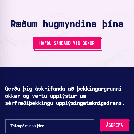
Ræðum hugmyndina þína
HAFÐU SAMBAND VIÐ OKKUR
Gerðu þig áskrifanda að þekkingargrunni
okkar og vertu upplýstur um
sérfræðiþekkingu upplýsingatæknigeirans.