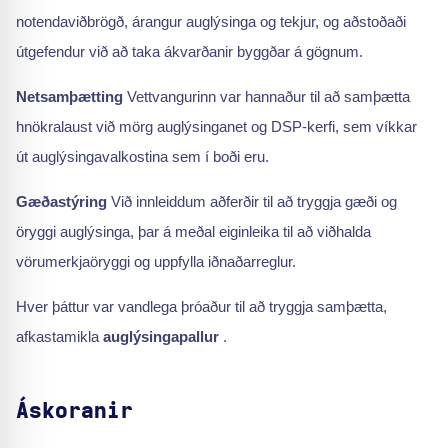
notendaviðbrögð, árangur auglýsinga og tekjur, og aðstoðaði
útgefendur við að taka ákvarðanir byggðar á gögnum.
Netsamþætting
Vettvangurinn var hannaður til að samþætta
hnökralaust við mörg auglýsinganet og DSP-kerfi, sem víkkar
út auglýsingavalkostina sem í boði eru.
Gæðastýring
Við innleiddum aðferðir til að tryggja gæði og
öryggi auglýsinga, þar á meðal eiginleika til að viðhalda
vörumerkjaöryggi og uppfylla iðnaðarreglur.
Hver þáttur var vandlega þróaður til að tryggja samþætta,
afkastamikla
auglýsingapallur
.
Áskoranir