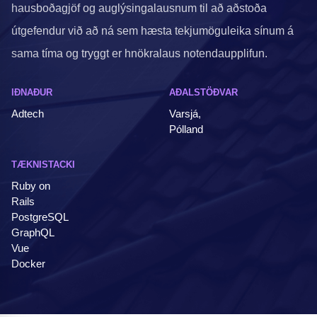
hausboðagjöf og auglýsingalausnum til að aðstoða
útgefendur við að ná sem hæsta tekjumöguleika sínum á
sama tíma og tryggt er hnökralaus notendaupplifun.
IÐNAÐUR
AÐALSTÖÐVAR
Adtech
Varsjá,
Pólland
TÆKNISTACKI
Ruby on
Rails
PostgreSQL
GraphQL
Vue
Docker