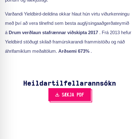
Varðandi Yieldbird-deildina okkar hlaut hún virtu viðurkenningu
með því að vera tilnefnd sem besta auglýsingaaðgerðateymið
á
Drum verðlaun stafrænnar viðskipta 2017
. Frá 2013 hefur
Yieldbird stöðugt skilað framúrskarandi frammistöðu og náð
áhrifamiklum meðaltölum.
Arðsemi 673%
.
Heildartilfella­rannsókn
SÆKJA PDF