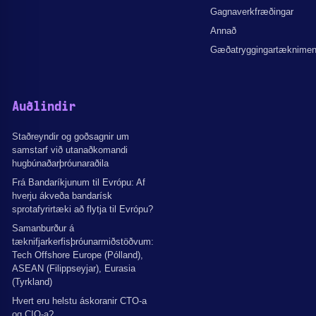
Gagnaverkfræðingar
Annað
Gæðatryggingartæknime
Auðlindir
Staðreyndir og goðsagnir um
samstarf við utanaðkomandi
hugbúnaðarþróunaraðila
Frá Bandaríkjunum til Evrópu: Af
hverju ákveða bandarísk
sprotafyrirtæki að flytja til Evrópu?
Samanburður á
tæknifjarkerfisþróunarmiðstöðvum:
Tech Offshore Europe (Pólland),
ASEAN (Filippseyjar), Eurasia
(Tyrkland)
Hvert eru helstu áskoranir CTO-a
og CIO-a?