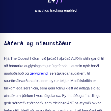
24
/7
analytics tracking enabled
Aðferð og niðurstöður
Hjá The Codest höfum við þróað háþróað AdX-fínstillingartól til
að hámarka auglýsingatekjur útgefenda. Lausnin nýtir bæði
uppboðsboð og
gervigreind
, sérstaklega taugakerfi, til
rauntímákvarðanatöku sem eykur tekjur. Modúllskriftin er
fullkomlega sérsniðin, sem gerir tólinu kleift að aðlaga sig að
einstökum þörfum hvers útgefanda. Fyrir stöðuga fínstillingu
gerir sérhæfð stjórnborð, sem Yieldbird AdOps-teymið okkar
hefur stillt, kleift að gera sífelldar breytingar til að bregðast við