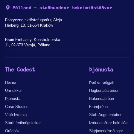
Pólland - staðbundnar tæknimiðstöðvar
Fabryczna skrifstofugarður, Aleja
Herbergi 18, 31-564 Kraków
Brain Embassy, Konstruktorska
11, 02-673 Varsjá, Pólland
The Codest
Þjónusta
Heima
Það er ráðgjafi
Um okkur
Hugbúnaðarþróun
Þjónusta
Bakendaþróun
Case Studies
Framþróun
Vitið hvernig
Staff Augmentation
Starfsferilmöguleikar
Þróunaraðilar bakhliðar
Orðabók
Skýjaverkfræðingar