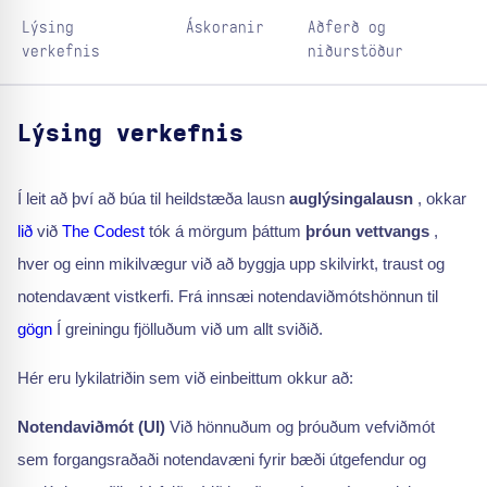
Lýsing
Áskoranir
Aðferð og
verkefnis
niðurstöður
Lýsing verkefnis
Í leit að því að búa til heildstæða lausn
auglýsingalausn
, okkar
lið
við
The Codest
tók á mörgum þáttum
þróun vettvangs
,
hver og einn mikilvægur við að byggja upp skilvirkt, traust og
notendavænt vistkerfi. Frá innsæi notendaviðmótshönnun til
gögn
Í greiningu fjölluðum við um allt sviðið.
Hér eru lykilatriðin sem við einbeittum okkur að:
Notendaviðmót (UI)
Við hönnuðum og þróuðum vefviðmót
sem forgangsraðaði notendavæni fyrir bæði útgefendur og