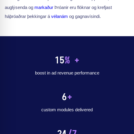
auglýsenda og
markaður
Þróanir eru flóknar og krefjast
háþróaðrar þekkingar á
vélanám
og gagnavísindi.
15
% +
boost in ad revenue performance
6
+
custom modules delivered