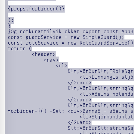
 {props.forbidden()}

 );

 }

 }Og notkunartilvik okkar export const AppH
 const guardService = new SimpleGuard();

 const roleService = new RoleGuardService();
 return (

         <header>

             <nav>

                 <ul>

                     &lt;Vörður&lt;IRole&gt
                         <li>Einnungis stjó
                     </Guard>

                     &lt;Vörður&lt;string&g
                         <li>Aðeins notendah
                     </Guard>

                     &lt;Vörður&lt;string&g
 forbidden={() =&gt; <div>Bannað – aðeins s
                         <li>Stjórnandahluti
                     </Guard>

                     &lt;Vörður&lt;string&g