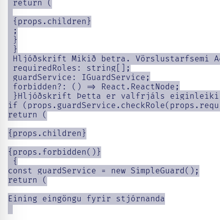
 return (

 {props.children}

 ;

 }

 }

 Hljóðskrift Mikið betra. Vörslustarfsemi A
 requiredRoles: string[];

 guardService: IGuardService;

 forbidden?: () => React.ReactNode;

 }Hljóðskrift Þetta er valfrjáls eiginleiki
if (props.guardService.checkRole(props.requ
return (

{props.children}

{props.forbidden()}

 {

const guardService = new SimpleGuard();

return (

Eining eingöngu fyrir stjórnanda
