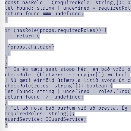
const hasRole = (requiredRole: string[]): bo
let found: string | undefined = requiredRol
return found !== undefined;

}

if (hasRole(props.requiredRoles)) {

    return (

 {props.children}

 ;

}

}

“` Og ég gæti sagt stopp hér, en það yrði o
checkRole: (hlutverk: strengjar[]) => bool;

} Nú gæti einföld útfærsla litið svona út c
checkRole(roles: string[]): boolean {

let found: string | undefined = roles.find(
return found !== undefined;

}

} Til að nota það þurfum við að breyta. Ég 
requiredRoles: string[];

guardService: IGuardService;

}
