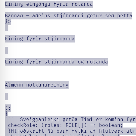
Eining eingöngu fyrir notanda

Bannað – aðeins stjórnandi getur séð þetta

}>

Eining fyrir stjórnanda

Eining fyrir stjórnanda og notanda

Almenn notkunareining

);

}

```  Sveigjanleiki gerða Tími er kominn fyr
 checkRole: (roles: ROLE[]) => boolean;

 }Hljóðskrift Nú þarf fylki af hlutverk alm