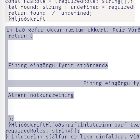
const hasRole = (requiredRole: string[]): bo
 let found: string | undefined = requiredRo
 return found !== undefined;

 }Hljóðskrift
En það gefur okkur næstum ekkert. Þeir Vörð
 return (

 Eining eingöngu fyrir stjórnanda

                         Eining eingöngu fy
 Almenn notkunareining

 );

 }HljóðskriftHljóðskriftÍhluturinn þarf tvæ
requiredRoles: string[];

} Íhluturinn sjálfur er líka einfaldur. Við