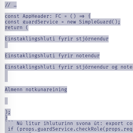
// …

const AppHeader: FC = () => {

const guardService = new SimpleGuard();

return (

Einstaklingshluti fyrir stjórnendur

Einstaklingshluti fyrir notendur

Einstaklingshluti fyrir stjórnendur og noten
Almenn notkunareining

);

}

``` Nú lítur íhluturinn svona út: export co
 if (props.guardService.checkRole(props.req