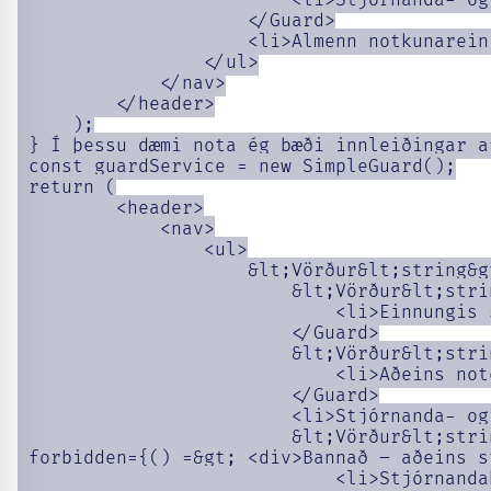
                         <li>Stjórnanda- og
                     </Guard>

                     <li>Almenn notkunareini
                 </ul>

             </nav>

         </header>

     );

 } Í þessu dæmi nota ég bæði innleiðingar a
 const guardService = new SimpleGuard();

 return (

         <header>

             <nav>

                 <ul>

                     &lt;Vörður&lt;string&g
                         &lt;Vörður&lt;stri
                             <li>Einnungis 
                         </Guard>

                         &lt;Vörður&lt;stri
                             <li>Aðeins not
                         </Guard>

                         <li>Stjórnanda- og
                         &lt;Vörður&lt;stri
 forbidden={() =&gt; <div>Bannað – aðeins s
                             <li>Stjórnandah