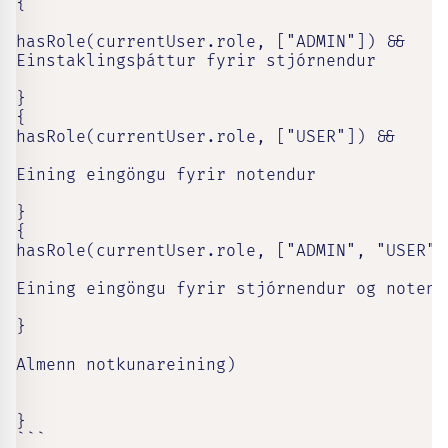
{

hasRole(currentUser.role, ["ADMIN"]) &&

Einstaklingsþáttur fyrir stjórnendur

}

{

hasRole(currentUser.role, ["USER"]) &&

Eining eingöngu fyrir notendur

}

{

hasRole(currentUser.role, ["ADMIN", "USER"])
Eining eingöngu fyrir stjórnendur og notendu
}

Almenn notkunareining)

}

```