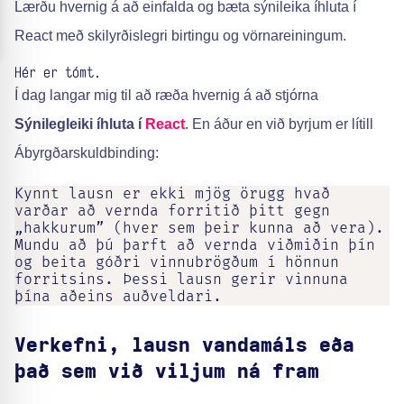
Lærðu hvernig á að einfalda og bæta sýnileika íhluta í
React með skilyrðislegri birtingu og vörnareiningum.
Hér er tómt.
Í dag langar mig til að ræða hvernig á að stjórna
Sýnilegleiki íhluta í
React
. En áður en við byrjum er lítill
Ábyrgðarskuldbinding:
Kynnt lausn er ekki mjög örugg hvað 
varðar að vernda forritið þitt gegn 
„hakkurum” (hver sem þeir kunna að vera).

Mundu að þú þarft að vernda viðmiðin þín 
og beita góðri vinnubrögðum í hönnun 
forritsins. Þessi lausn gerir vinnuna 
Verkefni, lausn vandamáls eða
það sem við viljum ná fram