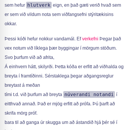
hlutverk
sem hefur
eign, en það gæti verið hvað sem
er sem við vildum nota sem viðfangsefni stýritækisins
okkar.
Þessi kóði hefur nokkur vandamál. Ef
verkefni
Þegar það
vex notum við líklega þær byggingar í mörgum stöðum.
Svo þurfum við að afrita,
Á einhvern hátt, skilyrði. Þetta kóða er erfitt að viðhalda og
breyta í framtíðinni. Sérstaklega þegar aðgangsreglur
breytast á meðan
núverandi notandi
tími t.d. við þurfum að breyta
í
eitthvað annað. Það er mjög erfitt að prófa. Þú þarft að
skrifa mörg próf.
bara til að ganga úr skugga um að ástandið hjá þér sé í