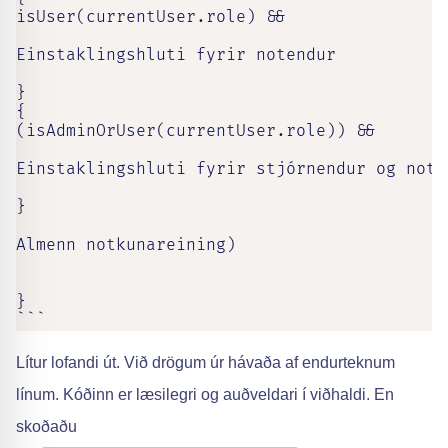
isUser(currentUser.role) &&

Einstaklingshluti fyrir notendur

}

{

(isAdminOrUser(currentUser.role)) &&

Einstaklingshluti fyrir stjórnendur og noten
}

Almenn notkunareining)

}

```
Lítur lofandi út. Við drögum úr hávaða af endurteknum
línum. Kóðinn er læsilegri og auðveldari í viðhaldi. En
skoðaðu