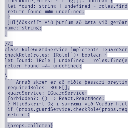
 checkRole(roles: string[]): boolean {

 let found: string | undefined = roles.find
 return found !== undefined;

 }

 }Hljóðskrift Við þurfum að bæta við gerðar
name: string;

}

//…

class RoleGuardService implements IGuardServ
checkRole(roles: IRole[]): boolean {

let found: IRole | undefined = roles.find(e
return found !== undefined;

}

}

``` Annað skref er að miðla þessari breytin
 requiredRoles: ROLE[];

 guardService: IGuardService;

 forbidden?: () => React.ReactNode;

 }`Hljóðskrift Og í samræmi við Vörður hlut
 if (props.guardService.checkRole(props.req
 return (

 {props.children}
