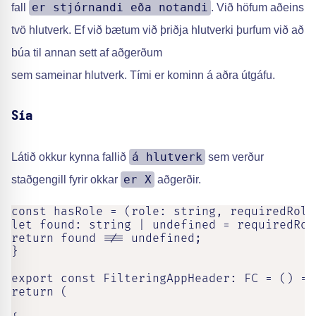
er stjórnandi eða notandi
fall
. Við höfum aðeins
tvö hlutverk. Ef við bætum við þriðja hlutverki þurfum við að
búa til annan sett af aðgerðum
sem sameinar hlutverk. Tími er kominn á aðra útgáfu.
Sía
á hlutverk
Látið okkur kynna fallið
sem verður
er X
staðgengill fyrir okkar
aðgerðir.
const hasRole = (role: string, requiredRole
let found: string | undefined = requiredRol
return found !== undefined;

}

export const FilteringAppHeader: FC = () => 
return (
