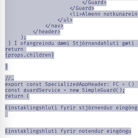
                         </Guard>

                     </Guard>

                     <li>Almenn notkunareini
                 </ul>

             </nav>

         </header>

     );

 } Í ofangreindu dæmi Stjórnandahluti gæti 
return 

{props.children}

}

//…

export const SpecializedAppHeader: FC = () =
const guardService = new SimpleGuard();

return (

Einstaklingshluti fyrir stjórnendur eingöngu
Einstaklingshluti fyrir notendur eingöngu
