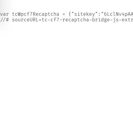
var tcWpcf7Recaptcha = {"sitekey":"6LclNv4pAA
//# sourceURL=tc-cf7-recaptcha-bridge-js-ext