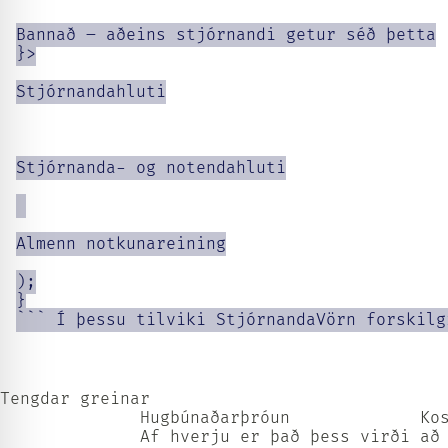
Bannað – aðeins stjórnandi getur séð þetta

}>

Stjórnandahluti

Stjórnanda- og notendahluti

Almenn notkunareining

);

}

``` Í þessu tilviki StjórnandaVörn forskilg
Tengdar greinar              

              Hugbúnaðarþróun             Kos
              Af hverju er það þess virði að