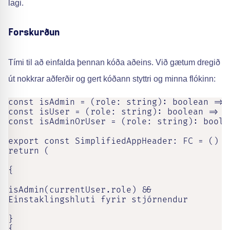
lagi.
Forskurðun
Tími til að einfalda þennan kóða aðeins. Við gætum dregið
út nokkrar aðferðir og gert kóðann styttri og minna flókinn:
const isAdmin = (role: string): boolean => 
const isUser = (role: string): boolean => r
const isAdminOrUser = (role: string): boole
export const SimplifiedAppHeader: FC = () =>
return (

{

isAdmin(currentUser.role) &&

Einstaklingshluti fyrir stjórnendur

}

{
