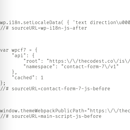
wp.i18n.setLocaleData( { 'text direction\u000
//# sourceURL=wp-i18n-js-after

var wpcf7 = {

    "api": {

        "root": "https:\/\/thecodest.co\/is\/
        "namespace": "contact-form-7\/v1"

    },

    "cached": 1

};

//# sourceURL=contact-form-7-js-before

window.themeWebpackPublicPath="https:\/\/thec
//# sourceURL=main-script-js-before
