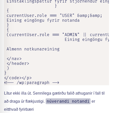
 Einstaklingsþáttur fyrir stjórnendur eingön
                    }

 {

 currentUser.role === "USER" &amp;&amp;

 Eining eingöngu fyrir notanda

 }

 {

 (currentUser.role === "ADMIN" || currentUs
                        Eining eingöngu fyr
 Almenn notkunareining

 </nav>

 </header>

 )

}

</code></p>

<!-- /wp:paragraph -->
Lítur ekki illa út. Sennilega gætirðu falið athuganir í fall til
núverandi notandi
að draga úr flækjustigi.
er
eitthvað fyrirbæri