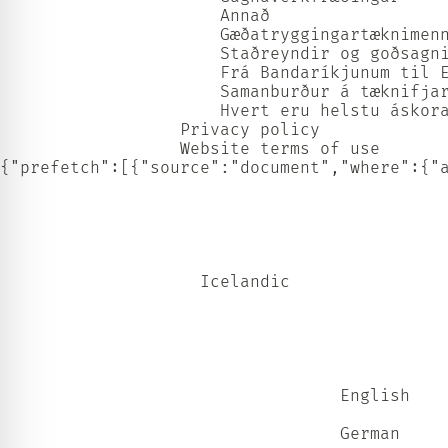
                      Annað                  
                      Gæðatryggingartæknimenn
                      Staðreyndir og goðsagni
                      Frá Bandaríkjunum til E
                      Samanburður á tæknifjar
                      Hvert eru helstu áskora
                  Privacy policy             
                  Website terms of use      
{"prefetch":[{"source":"document","where":{"
					Icelandic				

          						  English					          

          						  German					          
