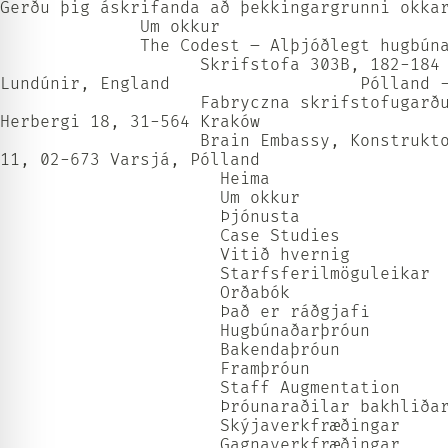
Gerðu þig áskrifanda að þekkingargrunni okka
              Um okkur             

              The Codest – Alþjóðlegt hugbúna
                    Skrifstofa 303B, 182-184 
Lundúnir, England                   Pólland -
                    Fabryczna skrifstofugarðu
Herbergi 18, 31-564 Kraków                   
                    Brain Embassy, Konstrukto
11, 02-673 Varsjá, Pólland                   
                      Heima                  
                      Um okkur               
                      Þjónusta               
                      Case Studies           
                      Vitið hvernig          
                      Starfsferilmöguleikar  
                      Orðabók                
                      Það er ráðgjafi        
                      Hugbúnaðarþróun        
                      Bakendaþróun           
                      Framþróun              
                      Staff Augmentation     
                      Þróunaraðilar bakhliðar
                      Skýjaverkfræðingar     
                      Gagnaverkfræðingar     