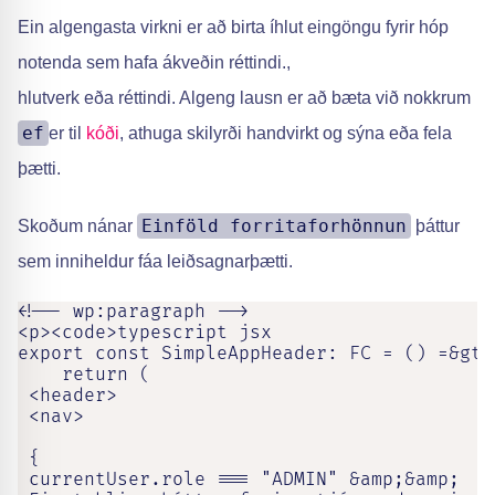
Ein algengasta virkni er að birta íhlut eingöngu fyrir hóp
notenda sem hafa ákveðin réttindi.,
hlutverk eða réttindi. Algeng lausn er að bæta við nokkrum
ef
er til
kóði
, athuga skilyrði handvirkt og sýna eða fela
þætti.
Einföld forritaforhönnun
Skoðum nánar
þáttur
sem inniheldur fáa leiðsagnarþætti.
<!-- wp:paragraph -->

<p><code>typescript jsx

export const SimpleAppHeader: FC = () =&gt; 
    return (

 <header>

 <nav>

 {

 currentUser.role === "ADMIN" &amp;&amp;
