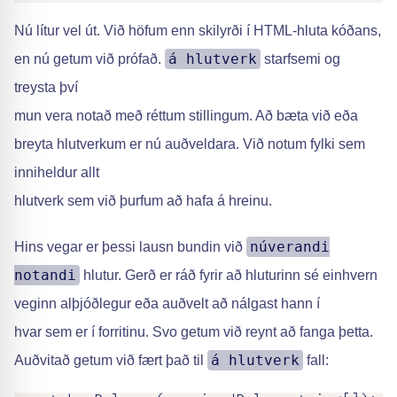
Nú lítur vel út. Við höfum enn skilyrði í HTML-hluta kóðans,
á hlutverk
en nú getum við prófað.
starfsemi og
treysta því
mun vera notað með réttum stillingum. Að bæta við eða
breyta hlutverkum er nú auðveldara. Við notum fylki sem
inniheldur allt
hlutverk sem við þurfum að hafa á hreinu.
núverandi
Hins vegar er þessi lausn bundin við
notandi
hlutur. Gerð er ráð fyrir að hluturinn sé einhvern
veginn alþjóðlegur eða auðvelt að nálgast hann í
hvar sem er í forritinu. Svo getum við reynt að fanga þetta.
á hlutverk
Auðvitað getum við fært það til
fall: