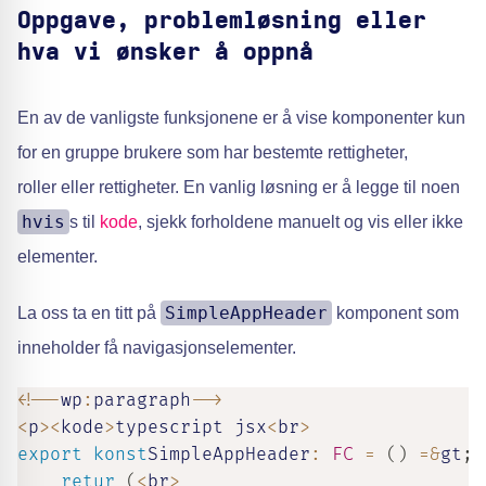
Oppgave, problemløsning eller
hva vi ønsker å oppnå
En av de vanligste funksjonene er å vise komponenter kun
for en gruppe brukere som har bestemte rettigheter,
roller eller rettigheter. En vanlig løsning er å legge til noen
hvis
s til
kode
, sjekk forholdene manuelt og vis eller ikke
elementer.
SimpleAppHeader
La oss ta en titt på
komponent som
inneholder få navigasjonselementer.
<
!
--
wp
:
paragraph
--
>
<
p
>
<
kode
>
typescript jsx
<
br
>
export
konst
SimpleAppHeader
:
FC
=
(
)
=
&
gt
;
retur
(
<
br
>