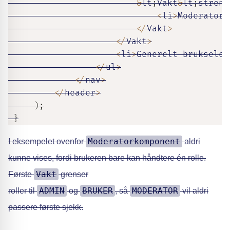
&
lt
;
Vakt
&
lt
;
streng
<
li
>
Moderatork
<
/
Vakt
>
<
/
Vakt
>
<
li
>
Generelt brukselem
<
/
ul
>
<
/
nav
>
<
/
header
>
)
;
}
Moderatorkomponent
I eksempelet ovenfor
aldri
kunne vises, fordi brukeren bare kan håndtere én rolle.
Vakt
Første
grenser
ADMIN
BRUKER
MODERATOR
roller til
og
, så
vil aldri
passere første sjekk.