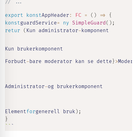
// ...
export
konst
AppHeader
:
FC
=
(
)
=>
{
konst
guardService
=
ny
SimpleGuard
(
)
;
retur
(
Kun administrator
-
komponent

Kun brukerkomponent

Forbudt
-
bare moderator kan se dette
}
>
Modera
Administrator
-
og brukerkomponent

Element
for
generell bruk
)
;
}
`
`
`