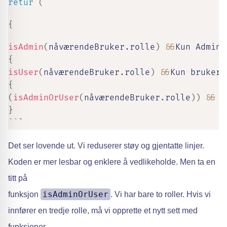
retur
(
{
isAdmin
(
nåværendeBruker
.
rolle
)
&&
Kun Admin
-
{
isUser
(
nåværendeBruker
.
rolle
)
&&
Kun bruker
-
{
(
isAdminOrUser
(
nåværendeBruker
.
rolle
)
)
&&
(
}
`
`
`
Det ser lovende ut. Vi reduserer støy og gjentatte linjer.
Koden er mer lesbar og enklere å vedlikeholde. Men ta en
titt på
isAdminOrUser
funksjon
. Vi har bare to roller. Hvis vi
innfører en tredje rolle, må vi opprette et nytt sett med
funksjoner