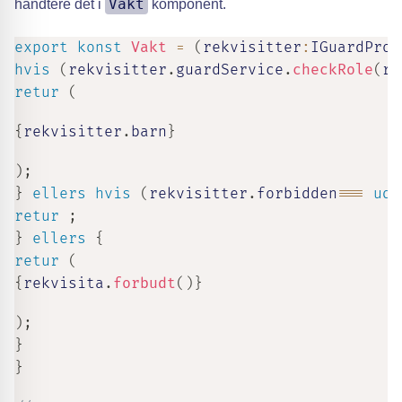
Vakt
håndtere det i
komponent.
export
konst
Vakt
=
(
rekvisitter
:
IGuardProp
hvis
(
rekvisitter
.
guardService
.
checkRole
(
re
retur
(
{
rekvisitter
.
barn
}
)
;
}
ellers
hvis
(
rekvisitter
.
forbidden
===
ude
retur
;
}
ellers
{
retur
(
{
rekvisita
.
forbudt
(
)
}
)
;
}
}