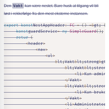
Vakt
Den
kan være nestet. Bare husk at tilgang vil bli
løst i rekkefølge fra den mest eksterne instansen.
export
konst
NestAppHeader
:
FC
=
(
)
=
&
gt
;
{
konst
guardService
=
ny
SimpleGuard
(
)
;
retur
(
<
header
>
<
nav
>
<
ul
>
&
lt
;
Vakt
&
lt
;
streng
&
gt
;
&
lt
;
Vakt
&
lt
;
streng
<
li
>
Kun admini
<
/
Vakt
>
&
lt
;
Vakt
&
lt
;
streng
<
li
>
Kun bruker
<
/
Vakt
>
<
li
>
Administrator
-