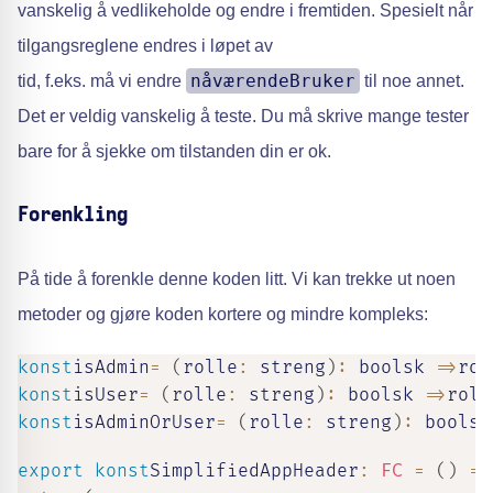
vanskelig å vedlikeholde og endre i fremtiden. Spesielt når
tilgangsreglene endres i løpet av
nåværendeBruker
tid, f.eks. må vi endre
til noe annet.
Det er veldig vanskelig å teste. Du må skrive mange tester
bare for å sjekke om tilstanden din er ok.
Forenkling
På tide å forenkle denne koden litt. Vi kan trekke ut noen
metoder og gjøre koden kortere og mindre kompleks:
konst
isAdmin
=
(
rolle
:
streng
)
:
boolsk
=>
rol
konst
isUser
=
(
rolle
:
streng
)
:
boolsk
=>
roll
konst
isAdminOrUser
=
(
rolle
:
streng
)
:
boolsk
export
konst
SimplifiedAppHeader
:
FC
=
(
)
=>