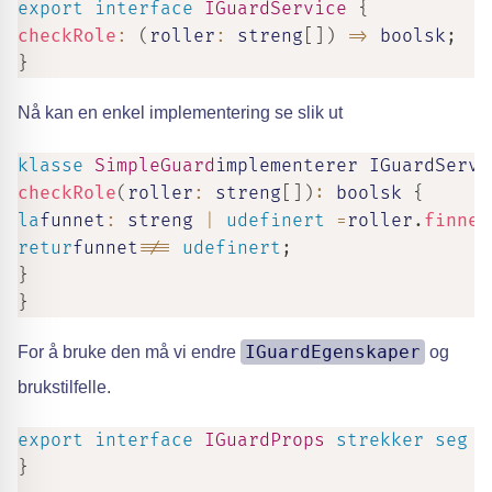
export
interface
IGuardService
{
checkRole
:
(
roller
:
streng
[
]
)
=>
boolsk
;
}
Nå kan en enkel implementering se slik ut
klasse
SimpleGuard
implementerer IGuardServi
checkRole
(
roller
:
streng
[
]
)
:
boolsk
{
la
funnet
:
streng
|
udefinert
=
roller
.
finne
(
retur
funnet
!==
udefinert
;
}
}
IGuardEgenskaper
For å bruke den må vi endre
og
brukstilfelle.
export
interface
IGuardProps
strekker seg
R
}