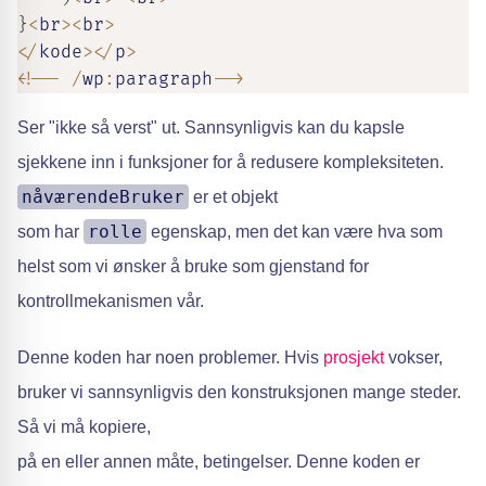
}
<
br
>
<
br
>
<
/
kode
>
<
/
p
>
<
!
--
/
wp
:
paragraph
--
>
Ser "ikke så verst" ut. Sannsynligvis kan du kapsle
sjekkene inn i funksjoner for å redusere kompleksiteten.
nåværendeBruker
er et objekt
rolle
som har
egenskap, men det kan være hva som
helst som vi ønsker å bruke som gjenstand for
kontrollmekanismen vår.
Denne koden har noen problemer. Hvis
prosjekt
vokser,
bruker vi sannsynligvis den konstruksjonen mange steder.
Så vi må kopiere,
på en eller annen måte, betingelser. Denne koden er