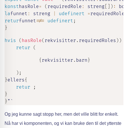
konst
hasRole
=
(
requiredRole
:
streng
[
]
)
:
boo
la
funnet
:
streng
|
udefinert
=
requiredRole
.
retur
funnet
!==
udefinert
;
}
hvis
(
hasRole
(
rekvisitter
.
requiredRoles
)
)
{
retur
(
{
rekvisitter
.
barn
}
)
;
}
ellers
{
retur
;
}
}
"`
Og jeg kunne sagt stopp her, men det ville blitt for enkelt.
Nå har vi komponenten, og vi kan bruke den til det ytterste