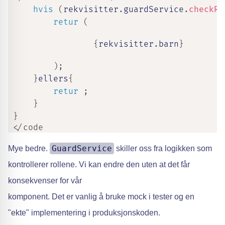
hvis
(
rekvisitter
.
guardService
.
checkRo
retur
(
{
rekvisitter
.
barn
}
)
;
}
ellers
{
retur
;
}
}
 </code
GuardService
Mye bedre.
skiller oss fra logikken som
kontrollerer rollene. Vi kan endre den uten at det får
konsekvenser for vår
komponent. Det er vanlig å bruke mock i tester og en
"ekte" implementering i produksjonskoden.