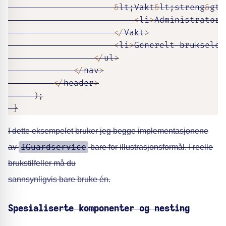
&
lt
;
Vakt
&
lt
;
streng
&
gt
;
<
li
>
Administrator
-
<
/
Vakt
>
<
li
>
Generelt brukselem
<
/
ul
>
<
/
nav
>
<
/
header
>
)
;
}
I dette eksempelet bruker jeg begge implementasjonene
IGuardservice
av
bare for illustrasjonsformål. I reelle
brukstilfeller må du
sannsynligvis bare bruke én.
Spesialiserte komponenter og nesting