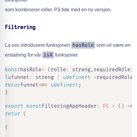
som kombinerer roller. På tide med en ny versjon.
Filtrering
hasRole
La oss introdusere funksjonen
som vil være en
isX
erstatning for vår
funksjoner.
konst
hasRole
=
(
rolle
:
streng
,
requiredRole
:
la
funnet
:
streng
|
udefinert
=
requiredRole
.
retur
funnet
!==
udefinert
;
}
export
konst
FilteringAppHeader
:
FC
=
(
)
=>
retur
(
{