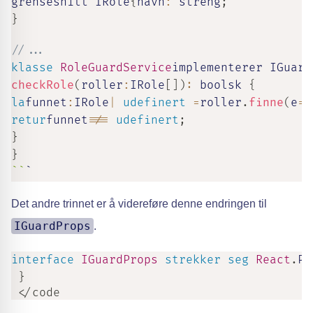
grensesnitt IRole
{
navn
:
streng
;
}
//...
klasse
RoleGuardService
implementerer IGuard
checkRole
(
roller
:
IRole
[
]
)
:
boolsk
{
la
funnet
:
IRole
|
udefinert
=
roller
.
finne
(
e
=>
retur
funnet
!==
udefinert
;
}
}
`
`
`
Det andre trinnet er å videreføre denne endringen til
IGuardProps
.
interface
IGuardProps
strekker seg
React
.
Pr
}
 </code