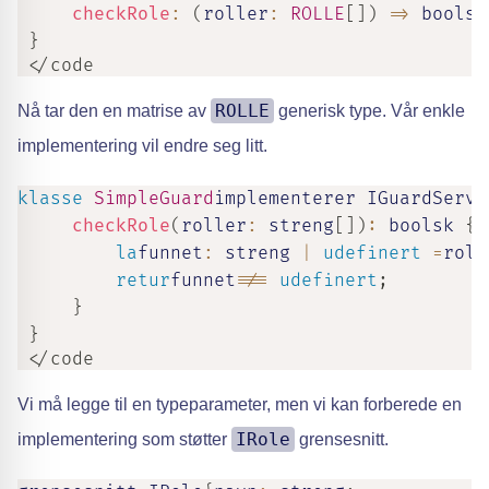
checkRole
:
(
roller
:
ROLLE
[
]
)
=>
boolsk
}
 </code
ROLLE
Nå tar den en matrise av
generisk type. Vår enkle
implementering vil endre seg litt.
klasse
SimpleGuard
implementerer IGuardServi
checkRole
(
roller
:
streng
[
]
)
:
boolsk
{
la
funnet
:
streng
|
udefinert
=
roll
retur
funnet
!==
udefinert
;
}
}
 </code
Vi må legge til en typeparameter, men vi kan forberede en
IRole
implementering som støtter
grensesnitt.