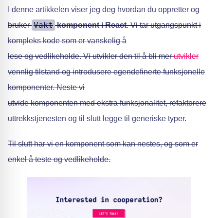
I denne artikkelen viser jeg deg hvordan du oppretter og
Vakt
bruker
komponent i React
. Vi tar utgangspunkt i
kompleks kode som er vanskelig å
lese og vedlikeholde. Vi utvikler den til å bli mer
utvikler
vennlig tilstand og introdusere egendefinerte funksjonelle
komponenter. Neste vi
utvide komponenten med ekstra funksjonalitet, refaktorere
uttrekkstjenesten og til slutt legge til generiske typer.
Til slutt har vi en komponent som kan nestes, og som er
enkel å teste og vedlikeholde.