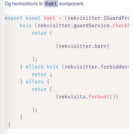
Vakt
Og henholdsvis til
komponent.
export
konst
Vakt
=
(
rekvisitter
:
IGuardProp
hvis
(
rekvisitter
.
guardService
.
checkRo
retur
(
{
rekvisitter
.
barn
}
)
;
}
ellers
hvis
(
rekvisitter
.
forbidden
==
retur
;
}
ellers
{
retur
(
{
rekvisita
.
forbudt
(
)
}
)
;
}
}