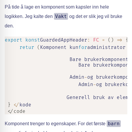
På tide å lage en komponent som kapsler inn hele
Vakt
logikken. Jeg kalte den
og det er slik jeg vil bruke
den.
export
konst
GuardedAppHeader
:
FC
=
(
)
=>
{
retur
(
Komponent kun
for
administrator

                      Bare brukerkomponent 

                         Bare brukerkomponen
                      Admin
-
og brukerkompone
                         Admin
-
og brukerkom
                     Generell bruk av eleme
}
<
/
kode
 </code
barn
Komponent trenger to egenskaper. For det første