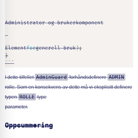
Administrator
-
og brukerkomponent

Element
for
generell bruk
)
;
}
`
`
`
AdminGuard
ADMIN
I dette tilfellet
forhåndsdefinere
rolle. Som en konsekvens av dette må vi eksplisitt definere
ROLLE
typen
type
parameter.
Oppsummering