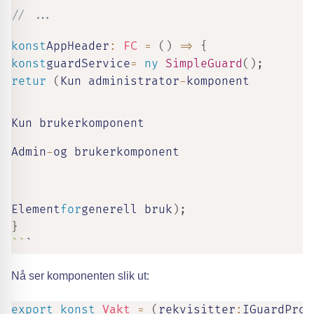
// ...
konst
AppHeader
:
FC
=
(
)
=>
{
konst
guardService
=
ny
SimpleGuard
(
)
;
retur
(
Kun administrator
-
komponent

Kun brukerkomponent

Admin
-
og brukerkomponent

Element
for
generell bruk
)
;
}
`
`
`
Nå ser komponenten slik ut:
export
konst
Vakt
=
(
rekvisitter
:
IGuardProp