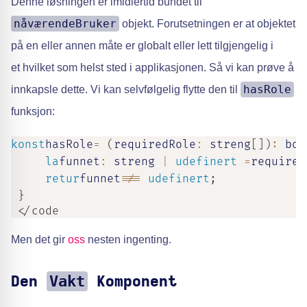
Denne løsningen er imidlertid bundet til
nåværendeBruker
objekt. Forutsetningen er at objektet
på en eller annen måte er globalt eller lett tilgjengelig i
et hvilket som helst sted i applikasjonen. Så vi kan prøve å
hasRole
innkapsle dette. Vi kan selvfølgelig flytte den til
funksjon:
konst
hasRole
=
(
requiredRole
:
streng
[
]
)
:
boo
la
funnet
:
streng
|
udefinert
=
required
retur
funnet
!==
udefinert
;
}
 </code
Men det gir
oss
nesten ingenting.
Vakt
Den
Komponent