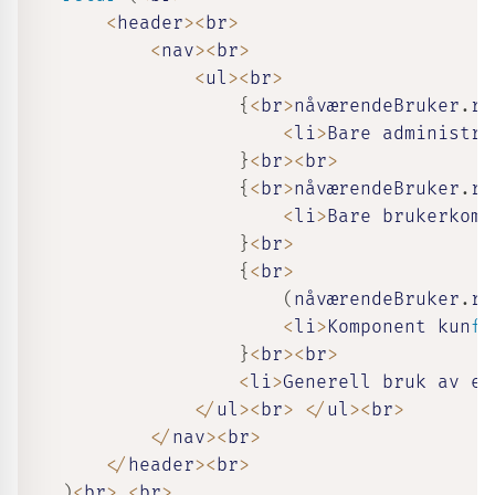
<
header
>
<
br
>
<
nav
>
<
br
>
<
ul
>
<
br
>
{
<
br
>
nåværendeBruker
.
ro
<
li
>
Bare administra
}
<
br
>
<
br
>
{
<
br
>
nåværendeBruker
.
ro
<
li
>
Bare brukerkomp
}
<
br
>
{
<
br
>
(
nåværendeBruker
.
ro
<
li
>
Komponent kun
fo
}
<
br
>
<
br
>
<
li
>
Generell bruk av el
<
/
ul
>
<
br
>
<
/
ul
>
<
br
>
<
/
nav
>
<
br
>
<
/
header
>
<
br
>
)
<
br
>
<
br
>