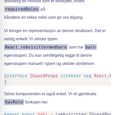
ansvarlig for innhold som er beskyttet. Andre
requiredRoles
på
håndtere en rekke roller som gir oss tilgang.
Vi trenger en representasjon av denne strukturen. Det er
veldig enkelt. Vi utvider typen
React.rekvisittermedbarn
barn
som har
egenskapen. Du kan selvfølgelig legge til denne
egenskapen manuelt i typen og utelate utvidelsen.
interface
IGuardProps
strekker seg
React
.
Pr
}
Selve komponenten er også enkel. Vi vil gjenbruke
hasRole
funksjon her.
export
konst
Vakt
=
(
rekvisitter
:
IGuardProp