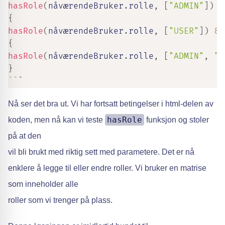
hasRole
(
nåværendeBruker
.
rolle
,
[
"ADMIN"
]
)
&
{
hasRole
(
nåværendeBruker
.
rolle
,
[
"USER"
]
)
&&
{
hasRole
(
nåværendeBruker
.
rolle
,
[
"ADMIN"
,
"U
}
`
`
`
Nå ser det bra ut. Vi har fortsatt betingelser i html-delen av
hasRole
koden, men nå kan vi teste
funksjon og stoler
på at den
vil bli brukt med riktig sett med parametere. Det er nå
enklere å legge til eller endre roller. Vi bruker en matrise
som inneholder alle
roller som vi trenger på plass.