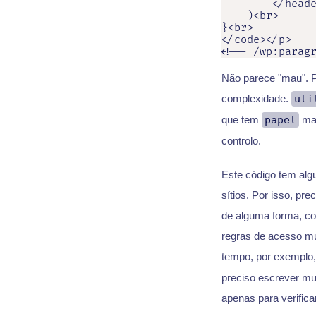
        </heade
    )<br>

}<br>

</code></p>

<!-- /wp:parag
Não parece "mau". P
complexidade.
uti
que tem
papel
mas
controlo.
Este código tem al
sítios. Por isso, pre
de alguma forma, con
regras de acesso m
tempo, por exemplo
preciso escrever mu
apenas para verifica