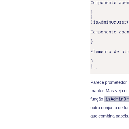
Componente apen
}

{

(isAdminOrUser(
Componente apen
}

Elemento de uti
)

}

```
Parece prometedor. R
manter. Mas veja o
função
isAdminOr
outro conjunto de fu
que combina papéis. 