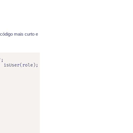
 código mais curto e
;

 isUser(role);
