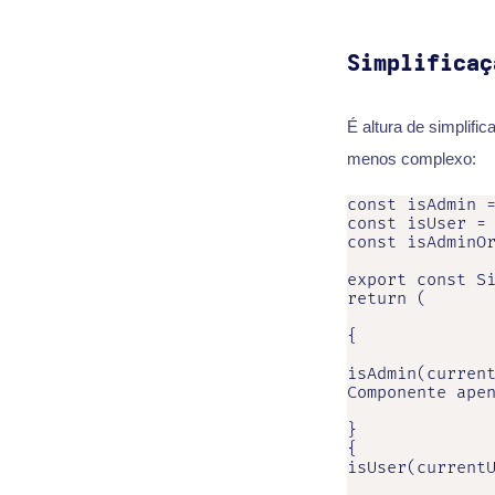
Simplificaç
É altura de simplifi
menos complexo:
const isAdmin =
const isUser = 
const isAdminOr
export const Si
return (

{

isAdmin(current
Componente apen
}

{

isUser(currentU