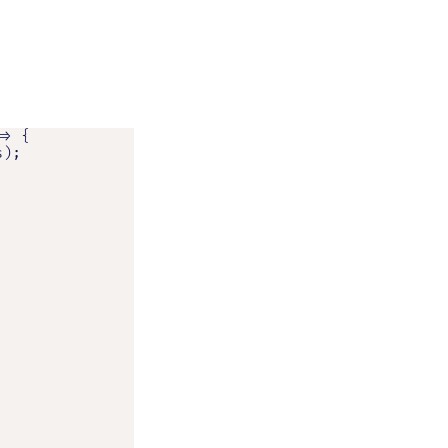
> {

);
