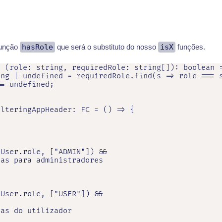
função
hasRole
que será o substituto do nosso
isX
funções.
 (role: string, requiredRole: string[]): boolean =
ng | undefined = requiredRole.find(s => role === s
= undefined;

lteringAppHeader: FC = () => {

User.role, ["ADMIN"]) &&

as para administradores

User.role, ["USER"]) &&

as do utilizador
