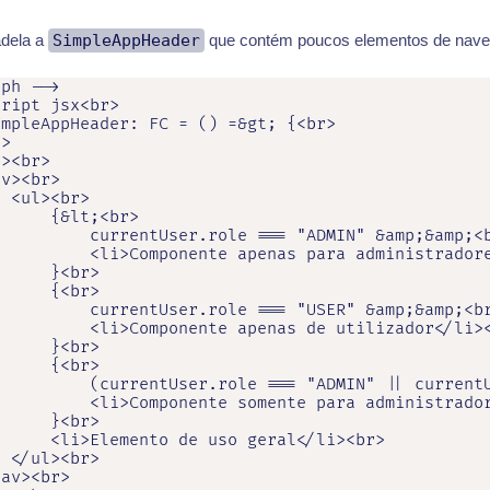
dela a
SimpleAppHeader
que contém poucos elementos de nave
ph -->

ript jsx<br>

mpleAppHeader: FC = () =&gt; {<br>

>

><br>

v><br>

 <ul><br>

     {&lt;<br>

         currentUser.role === "ADMIN" &amp;&amp;<b
         <li>Componente apenas para administradore
     }<br>

     {<br>

         currentUser.role === "USER" &amp;&amp;<br
         <li>Componente apenas de utilizador</li><
     }<br>

     {<br>

         (currentUser.role === "ADMIN" || currentU
         <li>Componente somente para administrador
     }<br>

     <li>Elemento de uso geral</li><br>

 </ul><br>

av><br>
