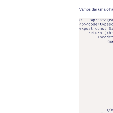
Vamos dar uma olha
<!-- wp:paragra
<p><code>typesc
export const Si
    return (<br
        <header
            <na
               
               
               
               
               
               
               
               
               
               
               
               
               
               
               
            </n