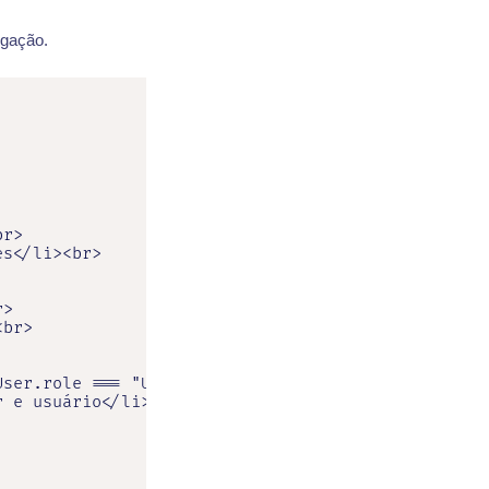
gação.
r>

s</li><br>

>

br>

ser.role === "USER") &amp;&amp;<br>

 e usuário</li><br>
