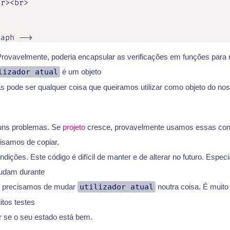
r><br>

raph -->
rovavelmente, poderia encapsular as verificações em funções para r
lizador atual
é um objeto
 pode ser qualquer coisa que queiramos utilizar como objeto do n
guns problemas. Se
projeto
cresce, provavelmente usamos essas con
cisamos de copiar,
dições. Este código é difícil de manter e de alterar no futuro. Espe
udam durante
, precisamos de mudar
utilizador atual
noutra coisa. É muito d
itos testes
r se o seu estado está bem.