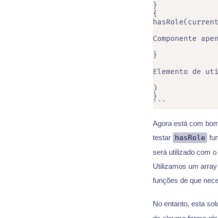
}

{

hasRole(current
Componente apen
}

Elemento de uti
)

}

```
Agora está com bom 
testar
hasRole
fun
será utilizado com o
Utilizamos um array
funções de que nec
No entanto, esta sol