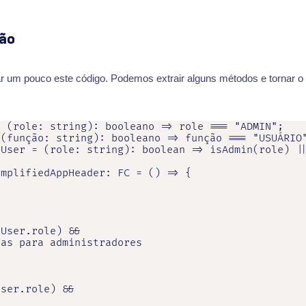
ão
car um pouco este código. Podemos extrair alguns métodos e tornar o
 (role: string): booleano => role === "ADMIN";

(função: string): booleano => função === "USUÁRIO"
User = (role: string): boolean => isAdmin(role) ||
mplifiedAppHeader: FC = () => {

User.role) &&

as para administradores

ser.role) &&
