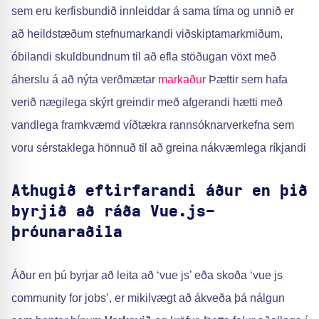
sem eru kerfisbundið innleiddar á sama tíma og unnið er
að heildstæðum stefnumarkandi viðskiptamarkmiðum,
óbilandi skuldbundnum til að efla stöðugan vöxt með
áherslu á að nýta verðmætar
markaður
Þættir sem hafa
verið nægilega skýrt greindir með afgerandi hætti með
vandlega framkvæmd víðtækra rannsóknarverkefna sem
voru sérstaklega hönnuð til að greina nákvæmlega ríkjandi
Athugið eftirfarandi áður en þið
byrjið að ráða Vue.js-
þróunaraðila
Áður en þú byrjar að leita að ‘vue js’ eða skoða ‘vue js
community for jobs’, er mikilvægt að ákveða þá nálgun