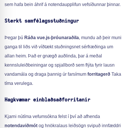
sem hafa bein áhrif á notendaupplifun vefsíðunnar þinnar.
Sterkt samfélagsstuðningur
Þegar þú
Ráða vue.js-þróunaraðila
, mundu að þeir muni
ganga til liðs við víðtækt stuðningsnet sérfræðinga um
allan heim. Það er gnægð auðlinda, þar á meðal
kennsluleiðbeiningar og spjallborð sem flýta fyrir lausn
vandamála og draga þannig úr farsímum
forritagerð
Taka
tíma verulega.
Hagkvæmar einblaðsaðforritanir
Kjarni nútíma vefumsókna felst í því að afhenda
notendaviðmót
og hnökralaus leiðsögn svipuð innfæddri