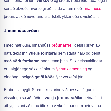
sem hentar þínum
Verksvið
og kröfur. Þetta felur aðallega í
sér að ákveða hvort eigi að halda áfram með
innanhúss
þróun, aukið núverandi starfsfólk ykkar eða útvistið allt.
Innanhússþróun
Í meginatriðum, innanhúss
þróunarferli
gefur í skyn að
hafa tekið inn
Vue.js forritarar
sem starfa náið og beint
með
aðrir forritarar
innan team þíns. Slíkir einstaklingar
eru algjörlega sökktir í þínum
fyrirtækjamenning
og
eingöngu helgað
gæði kóða
fyrir verkefni þín.
Einbeitt athygli: Stærsti kosturinn við þessa nálgun er
vissulega sá að ráðinn
vue.js-þróunaraðilar
beina fullri
athygli sinni að einu tilteknu verkefni þar sem þeir vinna