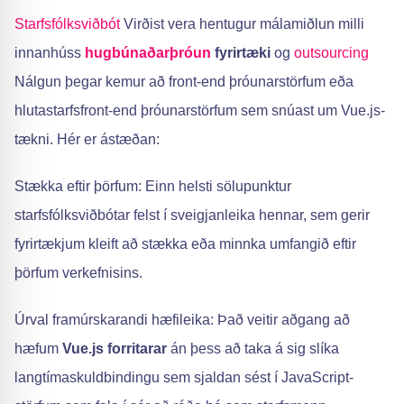
Starfsfólksviðbót
Virðist vera hentugur málamiðlun milli
innanhúss
hugbúnaðarþróun
fyrirtæki
og
outsourcing
Nálgun þegar kemur að front-end þróunarstörfum eða
hlutastarfsfront-end þróunarstörfum sem snúast um Vue.js-
tækni. Hér er ástæðan:
Stækka eftir þörfum: Einn helsti sölupunktur
starfsfólksviðbótar felst í sveigjanleika hennar, sem gerir
fyrirtækjum kleift að stækka eða minnka umfangið eftir
þörfum verkefnisins.
Úrval framúrskarandi hæfileika: Það veitir aðgang að
hæfum
Vue.js forritarar
án þess að taka á sig slíka
langtímaskuldbindingu sem sjaldan sést í JavaScript-