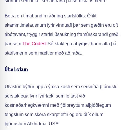
störfum sem fela í sér að ráða þá sem starfsmenn.
Betra en tímabundin ráðning starfsfólks: Ólíkt
skammtímalausnum fyrir vinnuafl þar sem gæðin eru oft
ábótavant, tryggir starfsliðsaukning framúrskarandi gæði
þar sem
The Codest
Sérstaklega ábyrgist hann alla þá
starfsmenn sem mælt er með að ráða.
Útvistun
Útvistun býður upp á ýmsa kosti sem sérsníða þjónustu
sérstaklega fyrir fyrirtæki sem leitast við
kostnaðarhagkvæmni með fjölbreyttum alþjóðlegum
tengslum sem skera skarpt eftir og eru ólík öllum
þjónustum Alkhidmat USA: