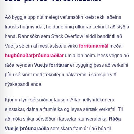
Að byggja upp nútímalegt vefumsókn krefst ekki aðeins
trausts hugmyndar, heldur einnig öflugrar tækni til að styðja
hana. Rannsókn sem Stack Overflow leiddi bendir til að
Vue.js sé ein af mest ástsælu virku
forritunarmál
meðal
hugbúnaðarþróunaraðilar
um allan heim. Þess vegna að
ráða reyndan
Vue.js forritarar
er trygging þess að verkefni
þínu sé sinnt með tæknilegri nákvæmni í samspili við
nýskapandi anda.
Kjörinn fyrir sérsniðnar lausnir: Allar netfyrirtökur eru
einstakar, dafna á frumleika og leysa sértæk verkefni. Til
að móta slíkar sérstöður í farsælar raunveruleika,
Ráða
Vue.js-þróunaraðila
sem skara fram úr í að búa til