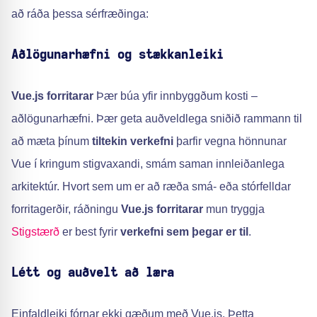
að ráða þessa sérfræðinga:
Aðlögunarhæfni og stækkanleiki
Vue.js forritarar
Þær búa yfir innbyggðum kosti –
aðlögunarhæfni. Þær geta auðveldlega sniðið rammann til
að mæta þínum
tiltekin verkefni
þarfir vegna hönnunar
Vue í kringum stigvaxandi, smám saman innleiðanlega
arkitektúr. Hvort sem um er að ræða smá- eða stórfelldar
forritagerðir, ráðningu
Vue.js forritarar
mun tryggja
Stigstærð
er best fyrir
verkefni sem þegar er til
.
Létt og auðvelt að læra
Einfaldleiki fórnar ekki gæðum með Vue.js. Þetta