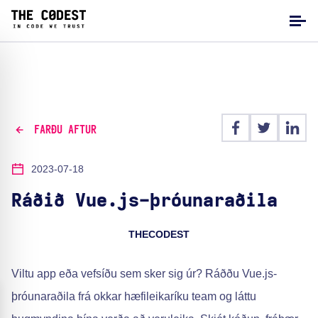
FARÐU AFTUR
2023-07-18
Ráðið Vue.js-þróunaraðila
THECODEST
Viltu app eða vefsíðu sem sker sig úr? Ráððu Vue.js-
þróunaraðila frá okkar hæfileikaríku team og láttu