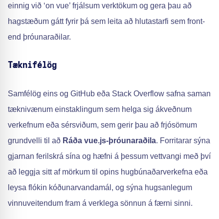
einnig við ‘on vue’ frjálsum verktökum og gera þau að
hagstæðum gátt fyrir þá sem leita að hlutastarfi sem front-
end þróunaraðilar.
Tæknifélög
Samfélög eins og GitHub eða Stack Overflow safna saman
tæknivænum einstaklingum sem helga sig ákveðnum
verkefnum eða sérsviðum, sem gerir þau að frjósömum
grundvelli til að
Ráða vue.js-þróunaraðila
. Forritarar sýna
gjarnan ferilskrá sína og hæfni á þessum vettvangi með því
að leggja sitt af mörkum til opins hugbúnaðarverkefna eða
leysa flókin kóðunarvandamál, og sýna hugsanlegum
vinnuveitendum fram á verklega sönnun á færni sinni.