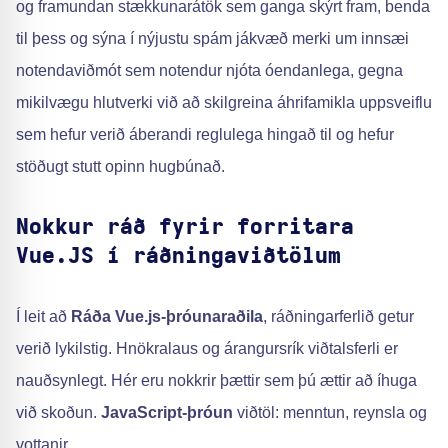
og framundan stækkunarátök sem ganga skýrt fram, benda
til þess og sýna í nýjustu spám jákvæð merki um innsæi
notendaviðmót sem notendur njóta óendanlega, gegna
mikilvægu hlutverki við að skilgreina áhrifamikla uppsveiflu
sem hefur verið áberandi reglulega hingað til og hefur
stöðugt stutt opinn hugbúnað.
Nokkur ráð fyrir forritara
Vue.JS í ráðningaviðtölum
Í leit að
Ráða Vue.js-þróunaraðila
, ráðningarferlið getur
verið lykilstig. Hnökralaus og árangursrík viðtalsferli er
nauðsynlegt. Hér eru nokkrir þættir sem þú ættir að íhuga
við skoðun.
JavaScript-þróun
viðtöl: menntun, reynsla og
vottanir.