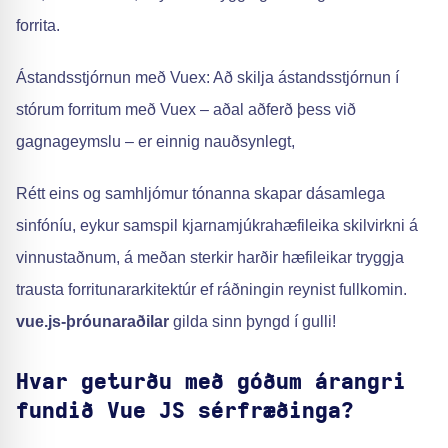
forrita.
Ástandsstjórnun með Vuex: Að skilja ástandsstjórnun í
stórum forritum með Vuex – aðal aðferð þess við
gagnageymslu – er einnig nauðsynlegt,
Rétt eins og samhljómur tónanna skapar dásamlega
sinfóníu, eykur samspil kjarnamjúkrahæfileika skilvirkni á
vinnustaðnum, á meðan sterkir harðir hæfileikar tryggja
trausta forritunararkitektúr ef ráðningin reynist fullkomin.
vue.js-þróunaraðilar
gilda sinn þyngd í gulli!
Hvar geturðu með góðum árangri
fundið Vue JS sérfræðinga?