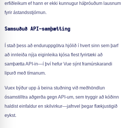
erfiðleikum ef hann er ekki kunnugur háþróuðum lausnum
fyrir ástandsstjórnun.
Samsuðuð API-samþætting
Í stað þess að enduruppgötva hjólið í hvert sinn sem þarf
að innleiða nýja eiginleika kjósa flest fyrirtæki að
samþætta API-in—í því hefur Vue sýnt framúrskarandi
lipurð með tímanum.
Vuex býður upp á beina stuðning við meðhöndlun
ósamstilltra aðgerða gegn API-um, sem tryggir að kóðinn
haldist einfaldur en skilvirkur—jafnvel þegar flækjustigið
eykst.