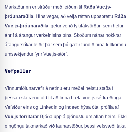
Markaðurinn er stráður með leiðum til
Ráða Vue.js-
þróunaraðila
. Hins vegar, að velja réttan uppsprettu
Ráða
Vue.js-þróunaraðila
. getur verið lykilákvörðun sem hefur
áhrif á árangur verkefnisins þíns. Skoðum nánar nokkrar
árangursríkar leiðir þar sem þú gætir fundið hina fullkomnu
umsækjendur fyrir Vue.js-störf.
Vefpallar
Vinnumiðlunarvefir á netinu eru meðal helstu staða í
þessari stafrænu öld til að finna hæfa vue.js sérfræðinga.
Vefsíður eins og LinkedIn og Indeed hýsa ótal prófíla af
Vue.js forritarar
Bjóða upp á þjónustu um allan heim. Ekki
eingöngu takmarkað við launarstöður, þessi vefsvæði taka