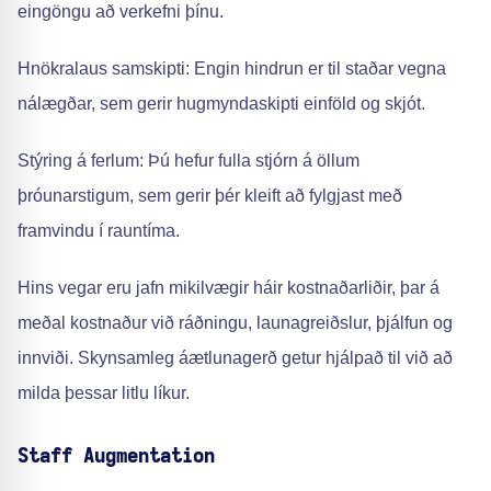
eingöngu að verkefni þínu.
Hnökralaus samskipti: Engin hindrun er til staðar vegna
nálægðar, sem gerir hugmyndaskipti einföld og skjót.
Stýring á ferlum: Þú hefur fulla stjórn á öllum
þróunarstigum, sem gerir þér kleift að fylgjast með
framvindu í rauntíma.
Hins vegar eru jafn mikilvægir háir kostnaðarliðir, þar á
meðal kostnaður við ráðningu, launagreiðslur, þjálfun og
innviði. Skynsamleg áætlunagerð getur hjálpað til við að
milda þessar litlu líkur.
Staff Augmentation