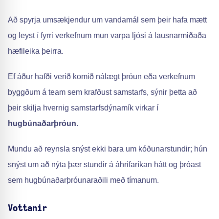
Að spyrja umsækjendur um vandamál sem þeir hafa mætt
og leyst í fyrri verkefnum mun varpa ljósi á lausnarmiðaða
hæfileika þeirra.
Ef áður hafði verið komið nálægt þróun eða verkefnum
byggðum á team sem krafðust samstarfs, sýnir þetta að
þeir skilja hvernig samstarfsdýnamík virkar í
hugbúnaðarþróun
.
Mundu að reynsla snýst ekki bara um kóðunarstundir; hún
snýst um að nýta þær stundir á áhrifaríkan hátt og þróast
sem hugbúnaðarþróunaraðili með tímanum.
Vottanir