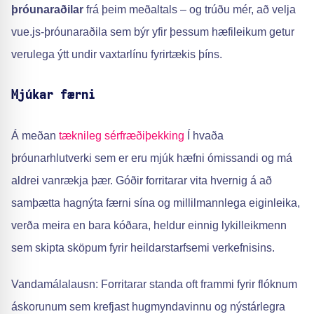
þróunaraðilar
frá þeim meðaltals – og trúðu mér, að velja
vue.js-þróunaraðila sem býr yfir þessum hæfileikum getur
verulega ýtt undir vaxtarlínu fyrirtækis þíns.
Mjúkar færni
Á meðan
tæknileg sérfræðiþekking
Í hvaða
þróunarhlutverki sem er eru mjúk hæfni ómissandi og má
aldrei vanrækja þær. Góðir forritarar vita hvernig á að
samþætta hagnýta færni sína og millilmannlega eiginleika,
verða meira en bara kóðara, heldur einnig lykilleikmenn
sem skipta sköpum fyrir heildarstarfsemi verkefnisins.
Vandamálalausn: Forritarar standa oft frammi fyrir flóknum
áskorunum sem krefjast hugmyndavinnu og nýstárlegra