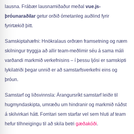
lausna. Frábær lausnamiðaður meðal
vue.js-
þróunaraðilar
getur orðið ómetanleg auðlind fyrir
fyrirtækið þitt.
Samskiptahæfni: Hnökralaus orðræn framsetning og næm
skilningur tryggja að allir team-meðlimir séu á sama máli
varðandi markmið verkefnisins – í þessu ljósi er samskipti
lykilatriði þegar unnið er að samstarfsverkefni eins og
þróun.
Samstarf og liðsvinnsla: Árangursríkt samstarf leiðir til
hugmyndaskipta, umræðu um hindranir og markmið náðst
á skilvirkari hátt. Forritari sem starfar vel sem hluti af team
hefur tilhneigingu til að skila betri
gæðakóði
.