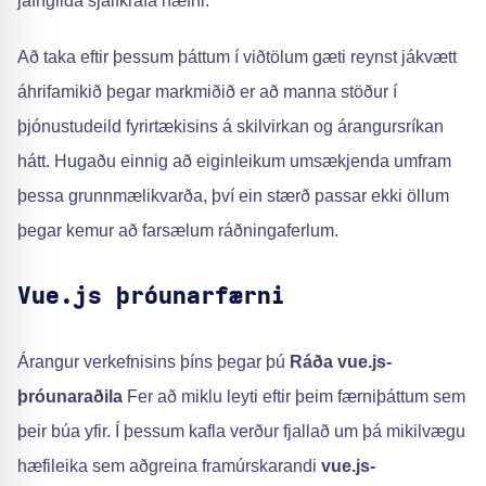
jafngilda sjálfkrafa hæfni.
Að taka eftir þessum þáttum í viðtölum gæti reynst jákvætt
áhrifamikið þegar markmiðið er að manna stöður í
þjónustudeild fyrirtækisins á skilvirkan og árangursríkan
hátt. Hugaðu einnig að eiginleikum umsækjenda umfram
þessa grunnmælikvarða, því ein stærð passar ekki öllum
þegar kemur að farsælum ráðningaferlum.
Vue.js þróunarfærni
Árangur verkefnisins þíns þegar þú
Ráða vue.js-
þróunaraðila
Fer að miklu leyti eftir þeim færniþáttum sem
þeir búa yfir. Í þessum kafla verður fjallað um þá mikilvægu
hæfileika sem aðgreina framúrskarandi
vue.js-