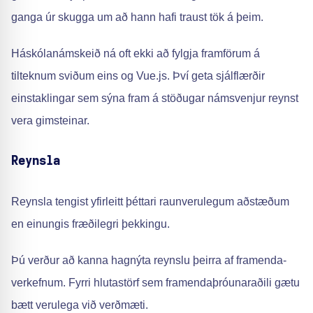
ganga úr skugga um að hann hafi traust tök á þeim.
Háskólanámskeið ná oft ekki að fylgja framförum á
tilteknum sviðum eins og Vue.js. Því geta sjálflærðir
einstaklingar sem sýna fram á stöðugar námsvenjur reynst
vera gimsteinar.
Reynsla
Reynsla tengist yfirleitt þéttari raunverulegum aðstæðum
en einungis fræðilegri þekkingu.
Þú verður að kanna hagnýta reynslu þeirra af framenda-
verkefnum. Fyrri hlutastörf sem framendaþróunaraðili gætu
bætt verulega við verðmæti.