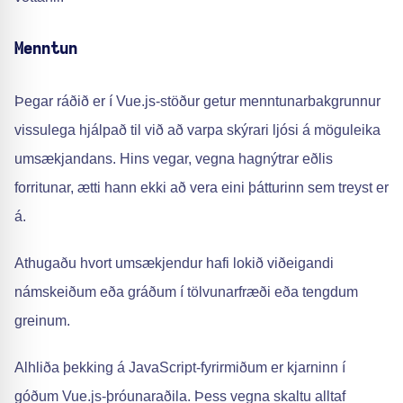
Menntun
Þegar ráðið er í Vue.js-stöður getur menntunarbakgrunnur
vissulega hjálpað til við að varpa skýrari ljósi á möguleika
umsækjandans. Hins vegar, vegna hagnýtrar eðlis
forritunar, ætti hann ekki að vera eini þátturinn sem treyst er
á.
Athugaðu hvort umsækjendur hafi lokið viðeigandi
námskeiðum eða gráðum í tölvunarfræði eða tengdum
greinum.
Alhliða þekking á JavaScript-fyrirmiðum er kjarninn í
góðum Vue.js-þróunaraðila. Þess vegna skaltu alltaf