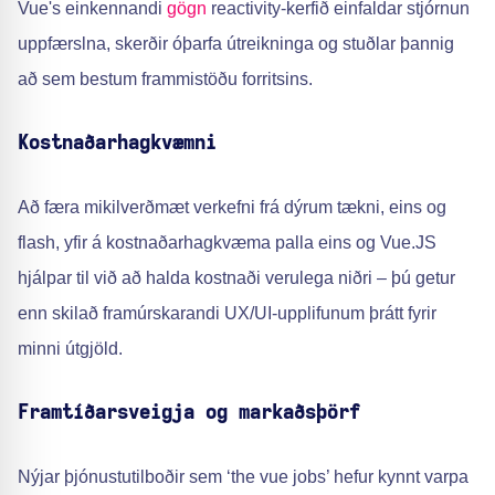
Vue's einkennandi
gögn
reactivity-kerfið einfaldar stjórnun
uppfærslna, skerðir óþarfa útreikninga og stuðlar þannig
að sem bestum frammistöðu forritsins.
Kostnaðarhagkvæmni
Að færa mikilverðmæt verkefni frá dýrum tækni, eins og
flash, yfir á kostnaðarhagkvæma palla eins og Vue.JS
hjálpar til við að halda kostnaði verulega niðri – þú getur
enn skilað framúrskarandi UX/UI-upplifunum þrátt fyrir
minni útgjöld.
Framtíðarsveigja og markaðsþörf
Nýjar þjónustutilboðir sem ‘the vue jobs’ hefur kynnt varpa