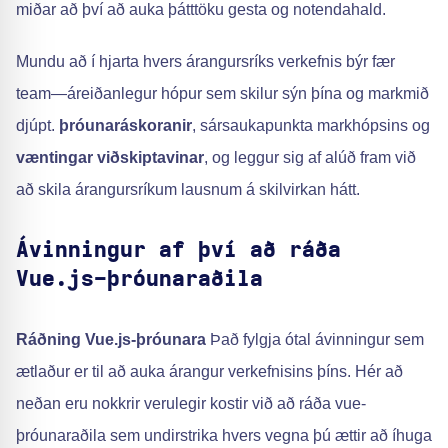
miðar að því að auka þátttöku gesta og notendahald.
Mundu að í hjarta hvers árangursríks verkefnis býr fær
team—áreiðanlegur hópur sem skilur sýn þína og markmið
djúpt.
þróunaráskoranir
, sársaukapunkta markhópsins og
væntingar viðskiptavinar
, og leggur sig af alúð fram við
að skila árangursríkum lausnum á skilvirkan hátt.
Ávinningur af því að ráða
Vue.js-þróunaraðila
Ráðning Vue.js-þróunara
Það fylgja ótal ávinningur sem
ætlaður er til að auka árangur verkefnisins þíns. Hér að
neðan eru nokkrir verulegir kostir við að ráða vue-
þróunaraðila sem undirstrika hvers vegna þú ættir að íhuga