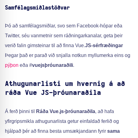
Samfélagsmiðlastöðvar
Þó að samfélagsmiðlar, svo sem Facebook-hópar eða
Twitter, séu vanmetnir sem ráðningarkanalar, geta þeir
verið falin gimsteinar til að finna Vue.
JS-sérfræðingar
Þegar það er parað við snjalla notkun myllumerka eins og
pýþon
eða #
vuejsþróunaraðili
.
Athugunarlisti um hvernig á að
ráða Vue JS-þróunaraðila
Á ferð þinni til
Ráða Vue.js-þróunaraðila
, að hafa
yfirgripsmikla athugunarlista getur einfaldað ferlið og
hjálpað þér að finna besta umsækjandann fyrir
sama