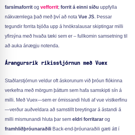
farsímaforrit
og
vefforrit
;
forrit á einni síðu
uppfylla
nákvæmlega það með því að nota
Vue JS
. Þessar
tegundir forrita bjóða upp á hnökralausar skiptingar milli
yfirsýna með hvaða tæki sem er – fullkomin samsetning til
að auka ánægju notenda.
Árangursrík ríkisstjórnun með Vuex
Staðlarstjórnun veldur oft áskorunum við þróun flókinna
verkefna með mörgum þáttum sem hafa samskipti sín á
milli. Með Vuex—sem er ómissandi hluti af vue vistkerfinu
—verður auðveldara að samstillt breytingar á ástandi á
milli mismunandi hluta þar sem
eldri forritarar
og
framhliðþróunaraðili
Back-end-þróunaraðili gæti átt í