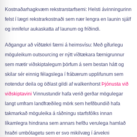
Kostnaðarhagkvæm rekstrarstarfsemi: Helsti ávinningurinn
felst í lægri rekstrarkostnaði sem nær lengra en launin sjálf
og innifelur aukaskatta af launum og fríðindi.
Aðgangur að víðtækri færni á heimsvísu: Með gífurlegu
möguleikum outsourcing er nýtt víðtækara færnigrunnur
sem mætir viðskiptalegum þörfum á sem bestan hátt og
skilar sér einnig félagslega í frábærum upplifunum sem
notendur deila og öðlast gildi af walkenhorst
Þjónusta við
viðskiptavini
Vinnustundir hafa verið gerðar mögulegar
langt umfram landfræðileg mörk sem hefðbundið hafa
takmarkað möguleika á ráðningu starfsfólks innan
líkamlegra hindrana sem annars hefðu verulega hamlað
hraðri umbótagetu sem er svo mikilvæg í árvekni