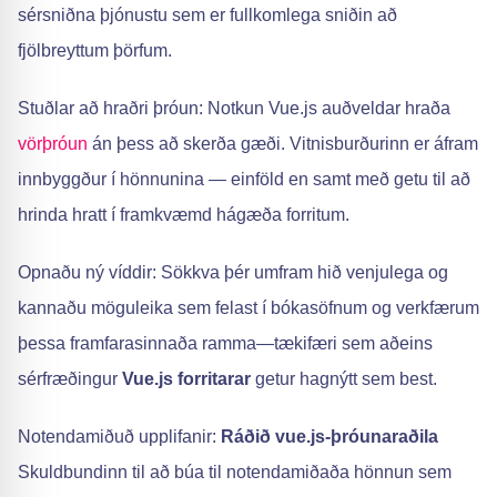
sérsniðna þjónustu sem er fullkomlega sniðin að
fjölbreyttum þörfum.
Stuðlar að hraðri þróun: Notkun Vue.js auðveldar hraða
vörþróun
án þess að skerða gæði. Vitnisburðurinn er áfram
innbyggður í hönnunina — einföld en samt með getu til að
hrinda hratt í framkvæmd hágæða forritum.
Opnaðu ný víddir: Sökkva þér umfram hið venjulega og
kannaðu möguleika sem felast í bókasöfnum og verkfærum
þessa framfarasinnaða ramma—tækifæri sem aðeins
sérfræðingur
Vue.js forritarar
getur hagnýtt sem best.
Notendamiðuð upplifanir:
Ráðið vue.js-þróunaraðila
Skuldbundinn til að búa til notendamiðaða hönnun sem