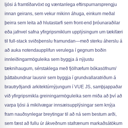
ljósi á framtíðarvöxt og væntanlega eftirspurnarsprengju
innan geirans, sem vekur mikinn áhuga, einkum meðal
þeirra sem leita að hlutastarfi sem front-end þróunaraðilar
eða jafnvel safna yfirgripsmiklum upplýsingum um tækifæri
til full-stack sviðsþenslu framundan—með sterku áherslu á
að auka notendaupplifun verulega í gegnum boðin
innleiðingarmöguleika sem byggja á nýjustu
tæknihaugum, sérstaklega með fjölhæfum bókasöfnum/
þáttabundnar lausnir sem byggja í grundvallaratriðum á
brautryðjandi arkitektúrnýjungum í VUE JS, samþjappaðar
við yfirgripsmikla greiningarmöguleika sem miða að því að
varpa ljósi á mikilvægar innsæisupplýsingar sem knýja
fram nauðsynlegar breytingar til að ná sem bestum arði,
sem fæst að fullu úr ákveðnum stafrænum markaðsátökum