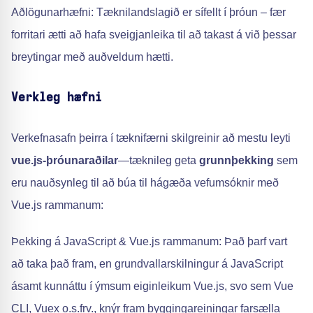
Aðlögunarhæfni: Tæknilandslagið er sífellt í þróun – fær
forritari ætti að hafa sveigjanleika til að takast á við þessar
breytingar með auðveldum hætti.
Verkleg hæfni
Verkefnasafn þeirra í tæknifærni skilgreinir að mestu leyti
vue.js-þróunaraðilar
—tæknileg geta
grunnþekking
sem
eru nauðsynleg til að búa til hágæða vefumsóknir með
Vue.js rammanum:
Þekking á JavaScript & Vue.js rammanum: Það þarf vart
að taka það fram, en grundvallarskilningur á JavaScript
ásamt kunnáttu í ýmsum eiginleikum Vue.js, svo sem Vue
CLI, Vuex o.s.frv., knýr fram byggingareiningar farsælla