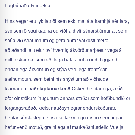
hugbúnaðarfyrirtækja.
Hins vegar eru lykilatriði sem ekki má láta framhjá sér fara,
svo sem öryggi gagna og viðhald yfirsýnarstjórnunar, sem
snúa við straumnum og gera aðrar valkosti meira
aðlaðandi, allt eftir því hvernig ákvörðunarþættir vega á
milli óskanna, sem eðlilega hafa áhrif á undirliggjandi
endanlega ákvörðun og stýra verulega framtíðar
stefnumótun, sem beinlínis snýst um að viðhalda
kjarnanum.
viðskiptamarkmið
Óskert heildarlega, ætíð
ofar einstökum íhugunum annars staðar sem hefðbundið er
forgangsraðað, krefst nauðsynlegrar endurskoðunar,
hentar sérstaklega einstöku tæknilegri nishu sem þegar
hefur verið mótuð, greinilega af markaðshlutdeild Vue.js,