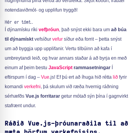
hugmyndina þína verða að veruleika. Skjót kóðun, frábær
notendaviðmót- og upplifun tryggð!
Hér er tómt.
Í dýnamísku ríki
vefþróun
, það snýst ekki bara um
að búa
til dýnamískt
vefsíður
vefur
síður eða forrit – þetta snýst
um að byggja upp upplifanir. Vertu tilbúinn að kafa í
umbreytandi leið, og hvar annars staðar á að byrja en með
einum af þeim bestu
JavaScript
rammasetningar
Í
eftirspurn í dag –
Vue
.js! Ef þú ert að íhuga hið rétta
lið
fyrir
komandi
verkefni
, þá skulum við ræða hvernig ráðning
sérhæfðs
Vue.js forritarar
getur mótað sýn þína í gagnvirkt
stafrænt undur.
Ráðið Vue.js-þróunaraðila til að
mæta þörfum verkefnisins.