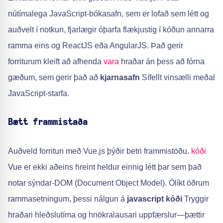
nútímalega JavaScript-bókasafn, sem er lofað sem létt og
auðvelt í notkun, fjarlægir óþarfa flækjustig í kóðun annarra
ramma eins og ReactJS eða AngularJS. Það gerir
forriturum kleift að afhenda
vara
hraðar án þess að fórna
gæðum, sem gerir það að
kjarnasafn
Sífellt vinsælli meðal
JavaScript-starfa.
Bætt frammistaða
Auðveld forritun með Vue.js þýðir betri frammistöðu.
kóði
Vue er ekki aðeins hreint heldur einnig létt þar sem það
notar sýndar-DOM (Document Object Model). Ólíkt öðrum
rammasetningum, þessi nálgun á
javascript kóði
Tryggir
hraðari hleðslutíma og hnökralausari uppfærslur—þættir