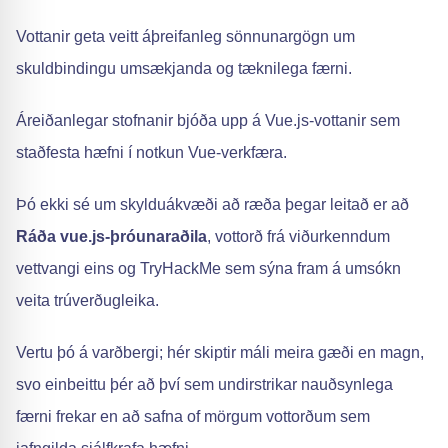
Vottanir geta veitt áþreifanleg sönnunargögn um
skuldbindingu umsækjanda og tæknilega færni.
Áreiðanlegar stofnanir bjóða upp á Vue.js-vottanir sem
staðfesta hæfni í notkun Vue-verkfæra.
Þó ekki sé um skylduákvæði að ræða þegar leitað er að
Ráða vue.js-þróunaraðila
, vottorð frá viðurkenndum
vettvangi eins og TryHackMe sem sýna fram á umsókn
veita trúverðugleika.
Vertu þó á varðbergi; hér skiptir máli meira gæði en magn,
svo einbeittu þér að því sem undirstrikar nauðsynlega
færni frekar en að safna of mörgum vottorðum sem