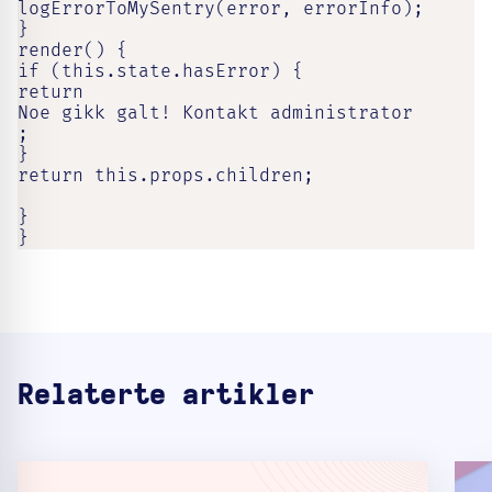
logErrorToMySentry(error, errorInfo);

}

render() {

if (this.state.hasError) {

return

Noe gikk galt! Kontakt administrator

;

}

return this.props.children;

}

}
Relaterte artikler