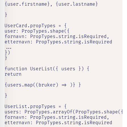
{user.firstname}, {user.lastname}

}

UserCard.propTypes = {

user: PropTypes.shape({

fornavn: PropTypes.string.isRequired,

etternavn: PropTypes.string.isRequired

...

})

}

function UserList({ users }) {

return

{users.map((bruker) => )} }

}

UserList.propTypes = {

users: PropTypes.arrayOf(PropTypes.shape({

fornavn: PropTypes.string.isRequired,

etternavn: PropTypes.string.isRequired
