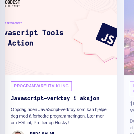
PROGRAMVAREUTVIKLING
Javascript-verktøy i aksjon
1
Oppdag noen JavaScript-verktøy som kan hjelpe
v
deg med å forbedre programmeringen. Lær mer
Du
om ESLint, Prettier og Husky!
et
REDA SALMI