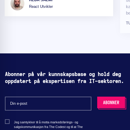
se
ka
React Utvikler
be
T
Abonner på vår kunnskapsbase og hold deg
oppdatert på ekspertisen fra IT-sektoren.
Jeg samtykker til å motta markedsførings- og
salgskommunikasjon fra The Codest og til at The