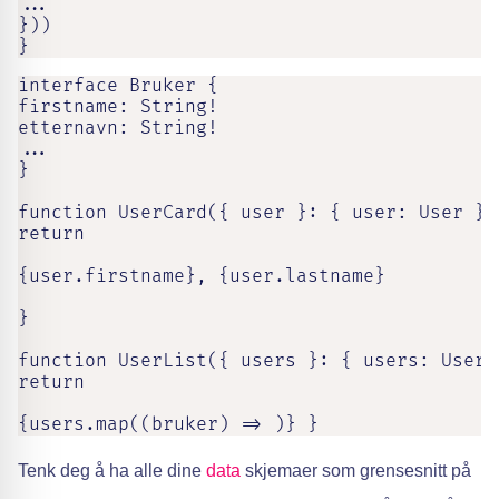
...

}))

}
interface Bruker {

firstname: String!

etternavn: String!

...

}

function UserCard({ user }: { user: User }) 
return

{user.firstname}, {user.lastname}

}

function UserList({ users }: { users: User[]
return

{users.map((bruker) => )} }
Tenk deg å ha alle dine
data
skjemaer som grensesnitt på