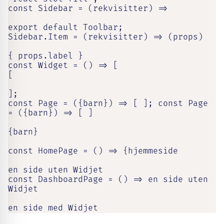
const Sidebar = (rekvisitter) =>

export default Toolbar;

Sidebar.Item = (rekvisitter) => (props)

{ props.label }

const Widget = () => [

[

];

const Page = ({barn}) => [ ]; const Page 
= ({barn}) => [ ]

{barn}

const HomePage = () => {hjemmeside

en side uten Widjet

const DashboardPage = () => en side uten 
Widjet

en side med Widjet