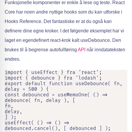
Funksjonelle komponenter er enkle å lese og teste. React
Core har noen andre nyttige hooks som du kan utforske i
Hooks Reference. Det fantastiske er at du også kan
definere dine egne kroker. I det følgende eksemplet har vi
laget en egendefinert react-krok kalt useDebounce. Den
brukes til å begrense autofullføring
API
når inndatateksten
endres.
import { useEffect } fra 'react';

import { debounce } fra 'lodash';

export default function useDebounce( fn, 
delay = 500 ) {

const debounced = useMemoOne( () => 
debounce( fn, delay ), [

fn,

delay,

] );

useEffect( () => () => 
debounced.cancel(), [ debounced ] );
