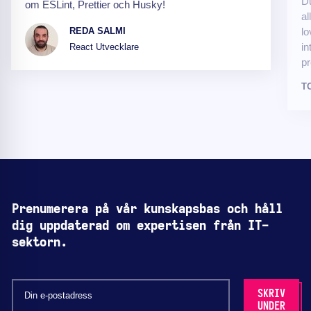
Du
om ESLint, Prettier och Husky!
al
lo
REDA SALMI
in
React Utvecklare
pr
T
Prenumerera på vår kunskapsbas och håll
dig uppdaterad om expertisen från IT-
sektorn.