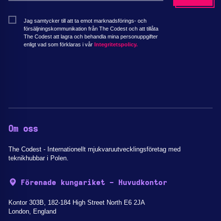
Jag samtycker till att ta emot marknadsförings- och
försäljningskommunikation från The Codest och att tillåta
The Codest att lagra och behandla mina personuppgifter
enligt vad som förklaras i vår
Integritetspolicy.
Om oss
The Codest - Internationellt mjukvaruutvecklingsföretag med
teknikhubbar i Polen.
Förenade kungariket - Huvudkontor
Kontor 303B, 182-184 High Street North E6 2JA
London, England