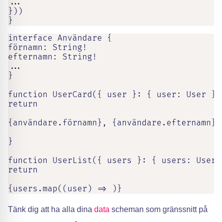
...

}))

}
interface Användare {

förnamn: String!

efternamn: String!

...

}

function UserCard({ user }: { user: User }) 
return

{användare.förnamn}, {användare.efternamn}

}

function UserList({ users }: { users: User[]
return

{users.map((user) => )}
Tänk dig att ha alla dina
data
scheman som gränssnitt på