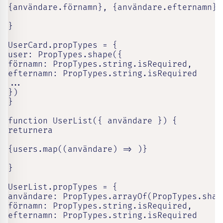
{användare.förnamn}, {användare.efternamn}

}

UserCard.propTypes = {

user: PropTypes.shape({

förnamn: PropTypes.string.isRequired,

efternamn: PropTypes.string.isRequired

...

})

}

function UserList({ användare }) {

returnera

{users.map((användare) => )}

}

UserList.propTypes = {

användare: PropTypes.arrayOf(PropTypes.shape
förnamn: PropTypes.string.isRequired,

efternamn: PropTypes.string.isRequired
