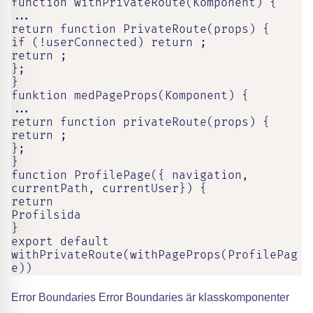
function withPrivateRoute(Komponent) {

...

return function PrivateRoute(props) {

if (!userConnected) return ;

return ;

};

}

funktion medPageProps(Komponent) {

...

return function privateRoute(props) {

return ;

};

}

function ProfilePage({ navigation, 
currentPath, currentUser}) {

return

Profilsida

}

export default 
withPrivateRoute(withPageProps(ProfilePag
e))
Error Boundaries Error Boundaries är klasskomponenter