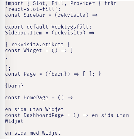
import { Slot, Fill, Provider } från 
'react-slot-fill';

const Sidebar = (rekvisita) =>

export default Verktygsfält;

Sidebar.Item = (rekvisita) =>

{ rekvisita.etikett }

const Widget = () => [

[

];

const Page = ({barn}) => [ ]; }

{barn}

const HomePage = () =>

en sida utan Widjet

const DashboardPage = () => en sida utan 
Widjet

en sida med Widjet