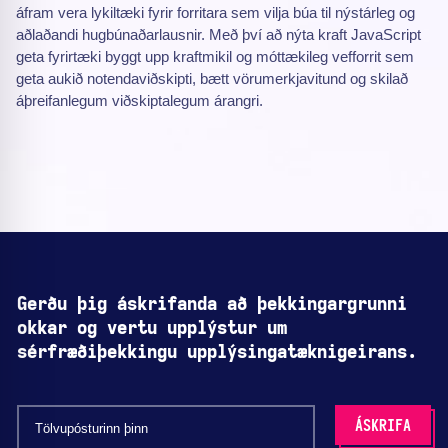
áfram vera lykiltæki fyrir forritara sem vilja búa til nýstárleg og
aðlaðandi hugbúnaðarlausnir. Með því að nýta kraft JavaScript
geta fyrirtæki byggt upp kraftmikil og móttækileg vefforrit sem
geta aukið notendaviðskipti, bætt vörumerkjavitund og skilað
áþreifanlegum viðskiptalegum árangri.
Gerðu þig áskrifanda að þekkingargrunni
okkar og vertu upplýstur um
sérfræðiþekkingu upplýsingatæknigeirans.