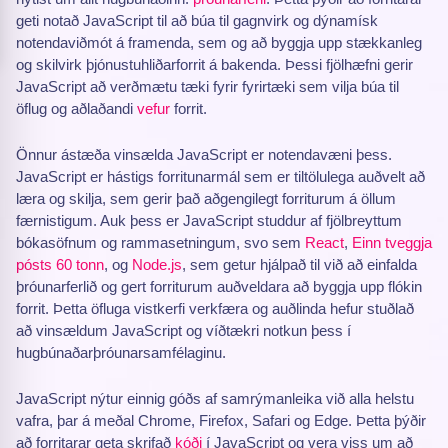
geti notað JavaScript til að búa til gagnvirk og dýnamísk
notendaviðmót á framenda, sem og að byggja upp stækkanleg
og skilvirk þjónustuhliðarforrit á bakenda. Þessi fjölhæfni gerir
JavaScript að verðmætu tæki fyrir fyrirtæki sem vilja búa til
öflug og aðlaðandi
vefur
forrit.
Önnur ástæða vinsælda JavaScript er notendavæni þess.
JavaScript er hástigs forritunarmál sem er tiltölulega auðvelt að
læra og skilja, sem gerir það aðgengilegt forriturum á öllum
færnistigum. Auk þess er JavaScript studdur af fjölbreyttum
bókasöfnum og rammasetningum, svo sem
React
,
Einn tveggja
pósts 60 tonn
, og
Node.js
, sem getur hjálpað til við að einfalda
þróunarferlið og gert forriturum auðveldara að byggja upp flókin
forrit. Þetta öfluga vistkerfi verkfæra og auðlinda hefur stuðlað
að vinsældum JavaScript og víðtækri notkun þess í
hugbúnaðarþróunarsamfélaginu.
JavaScript nýtur einnig góðs af samrýmanleika við alla helstu
vafra, þar á meðal Chrome, Firefox, Safari og Edge. Þetta þýðir
að forritarar geta skrifað
kóði
í JavaScript og vera viss um að