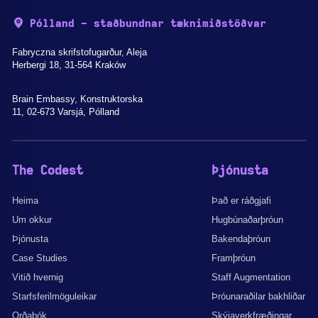
Pólland - staðbundnar tæknimiðstöðvar
Fabryczna skrifstofugarður, Aleja
Herbergi 18, 31-564 Kraków
Brain Embassy, Konstruktorska
11, 02-673 Varsjá, Pólland
The Codest
Þjónusta
Heima
Það er ráðgjafi
Um okkur
Hugbúnaðarþróun
Þjónusta
Bakendaþróun
Case Studies
Framþróun
Vitið hvernig
Staff Augmentation
Starfsferilmöguleikar
Þróunaraðilar bakhliðar
Orðabók
Skýjaverkfræðingar