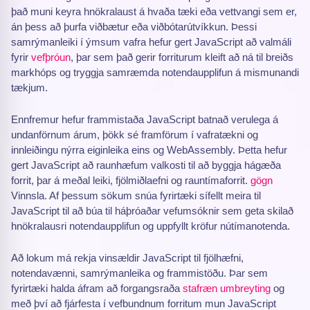
það muni keyra hnökralaust á hvaða tæki eða vettvangi sem er,
án þess að þurfa viðbætur eða viðbótarútvíkkun. Þessi
samrýmanleiki í ýmsum vafra hefur gert JavaScript að valmáli
fyrir
vefþróun
, þar sem það gerir forriturum kleift að ná til breiðs
markhóps og tryggja samræmda notendaupplifun á mismunandi
tækjum.
Ennfremur hefur frammistaða JavaScript batnað verulega á
undanförnum árum, þökk sé framförum í vafratækni og
innleiðingu nýrra eiginleika eins og WebAssembly. Þetta hefur
gert JavaScript að raunhæfum valkosti til að byggja hágæða
forrit, þar á meðal leiki, fjölmiðlaefni og rauntímaforrit.
gögn
Vinnsla. Af þessum sökum snúa fyrirtæki sífellt meira til
JavaScript til að búa til háþróaðar vefumsóknir sem geta skilað
hnökralausri notendaupplifun og uppfyllt kröfur nútímanotenda.
Að lokum má rekja vinsældir JavaScript til fjölhæfni,
notendavænni, samrýmanleika og frammistöðu. Þar sem
fyrirtæki halda áfram að forgangsraða
stafræn umbreyting
og
með því að fjárfesta í vefbundnum forritum mun JavaScript