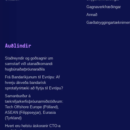
Gagnaverkfræðingar
Annað
Gæðatryggingartæknime
Auðlindir
Staðreyndir og goðsagnir um
samstarf við utanaðkomandi
hugbúnaðarþróunaraðila
Frá Bandaríkjunum til Evrópu: Af
hverju ákveða bandarísk
sprotafyrirtæki að flytja til Evrópu?
Samanburður á
tæknifjarkerfisþróunarmiðstöðvum:
Tech Offshore Europe (Pólland),
ASEAN (Filippseyjar), Eurasia
(Tyrkland)
Hvert eru helstu áskoranir CTO-a