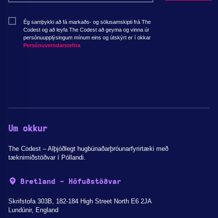
Ég samþykki að fá markaðs- og sölusamskipti frá The
Codest og að leyfa The Codest að geyma og vinna úr
persónuupplýsingum mínum eins og útskýrt er í okkar
Persónuverndarstefna
Um okkur
The Codest – Alþjóðlegt hugbúnaðarþróunarfyrirtæki með
tæknimiðstöðvar í Póllandi.
Bretland - Höfuðstöðvar
Skrifstofa 303B, 182-184 High Street North E6 2JA
Lundúnir, England