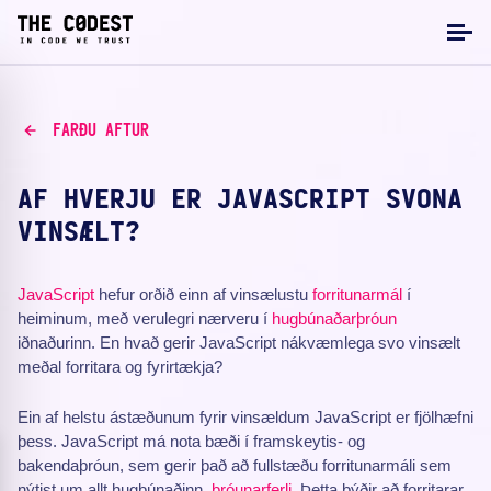
FARÐU AFTUR
AF HVERJU ER JAVASCRIPT SVONA
VINSÆLT?
JavaScript
hefur orðið einn af vinsælustu
forritunarmál
í
heiminum, með verulegri nærveru í
hugbúnaðarþróun
iðnaðurinn. En hvað gerir JavaScript nákvæmlega svo vinsælt
meðal forritara og fyrirtækja?
Ein af helstu ástæðunum fyrir vinsældum JavaScript er fjölhæfni
þess. JavaScript má nota bæði í framskeytis- og
bakendaþróun, sem gerir það að fullstæðu forritunarmáli sem
nýtist um allt hugbúnaðinn.
þróunarferli
. Þetta þýðir að forritarar