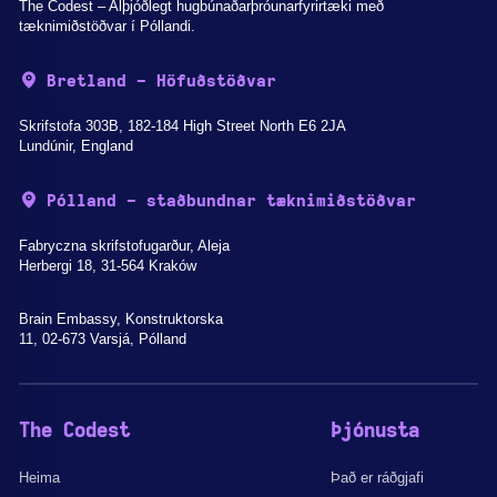
The Codest – Alþjóðlegt hugbúnaðarþróunarfyrirtæki með
tæknimiðstöðvar í Póllandi.
Bretland - Höfuðstöðvar
Skrifstofa 303B, 182-184 High Street North E6 2JA
Lundúnir, England
Pólland - staðbundnar tæknimiðstöðvar
Fabryczna skrifstofugarður, Aleja
Herbergi 18, 31-564 Kraków
Brain Embassy, Konstruktorska
11, 02-673 Varsjá, Pólland
The Codest
Þjónusta
Heima
Það er ráðgjafi