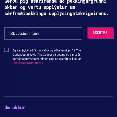
Gerðu þig áskrifanda að þekkingargrunni
okkar og vertu upplýstur um
sérfræðiþekkingu upplýsingatæknigeirans.
Ég samþykki að fá markaðs- og sölusamskipti frá The
Codest og að leyfa The Codest að geyma og vinna úr
persónuupplýsingum mínum eins og útskýrt er í okkar
Persónuverndarstefna
Um okkur