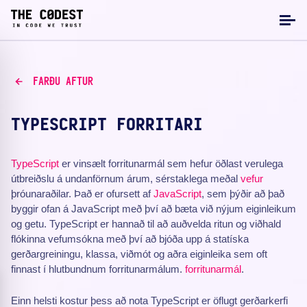
FARÐU AFTUR
TYPESCRIPT FORRITARI
TypeScript
er vinsælt forritunarmál sem hefur öðlast verulega
útbreiðslu á undanförnum árum, sérstaklega meðal
vefur
þróunaraðilar. Það er ofursett af
JavaScript
, sem þýðir að það
byggir ofan á JavaScript með því að bæta við nýjum eiginleikum
og getu. TypeScript er hannað til að auðvelda ritun og viðhald
flókinna vefumsókna með því að bjóða upp á statíska
gerðargreiningu, klassa, viðmót og aðra eiginleika sem oft
finnast í hlutbundnum forritunarmálum.
forritunarmál
.
Einn helsti kostur þess að nota TypeScript er öflugt gerðarkerfi