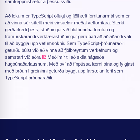
samkeppnishæfur á þessu sviði.
Að lokum er TypeScript öflugt og fjölhæft forritunarmál sem er
að vinna sér sífellt meiri vinsældir meðal vefforritara. Sterkt
gerðarkerfi þess, stuðningur við hlutbundna forritun og
framúrskarandi verkfærastuðningur gera það að aðlaðandi vali
til að byggja upp vefumsóknir. Sem TypeScript-þróunaraðili
geturðu búist við að vinna að fjölbreyttum verkefnum og
samstarf við aðra
lið
Meðlimir til að skila hágæða
hugbúnaðarlausnum. Með því að fínpússa færni þína og fylgjast
með þróun í greininni geturðu byggt upp farsælan feril sem
TypeScript-þróunaraðili.