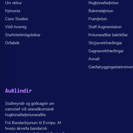
Um okkur
Hugbúnaðarþróun
Þjónusta
Bakendaþróun
Case Studies
Framþróun
Vitið hvernig
Staff Augmentation
Starfsferilmöguleikar
Þróunaraðilar bakhliðar
Orðabók
Skýjaverkfræðingar
Gagnaverkfræðingar
Annað
Gæðatryggingartæknime
Auðlindir
Staðreyndir og goðsagnir um
samstarf við utanaðkomandi
hugbúnaðarþróunaraðila
Frá Bandaríkjunum til Evrópu: Af
hverju ákveða bandarísk