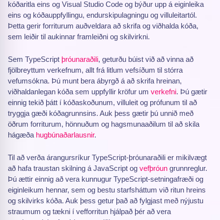
kóðaritla eins og Visual Studio Code og býður upp á eiginleika
eins og kóðauppfyllingu, endurskipulagningu og villuleitartól.
Þetta gerir forriturum auðveldara að skrifa og viðhalda kóða,
sem leiðir til aukinnar framleiðni og skilvirkni.
Sem TypeScript
þróunaraðili
, geturðu búist við að vinna að
fjölbreyttum verkefnum, allt frá litlum vefsíðum til stórra
vefumsókna. Þú munt bera ábyrgð á að skrifa hreinan,
viðhaldanlegan kóða sem uppfyllir kröfur um
verkefni
. Þú gætir
einnig tekið þátt í kóðaskoðunum, villuleit og prófunum til að
tryggja gæði kóðagrunnsins. Auk þess gætir þú unnið með
öðrum forriturum, hönnuðum og hagsmunaaðilum til að skila
hágæða
hugbúnaðarlausnir
.
Til að verða árangursríkur TypeScript-þróunaraðili er mikilvægt
að hafa traustan skilning á JavaScript og
vefþróun
grunnreglur.
Þú ættir einnig að vera kunnugur TypeScript-setningafræði og
eiginleikum hennar, sem og bestu starfsháttum við ritun hreins
og skilvirks kóða. Auk þess getur það að fylgjast með nýjustu
straumum og tækni í vefforritun hjálpað þér að vera