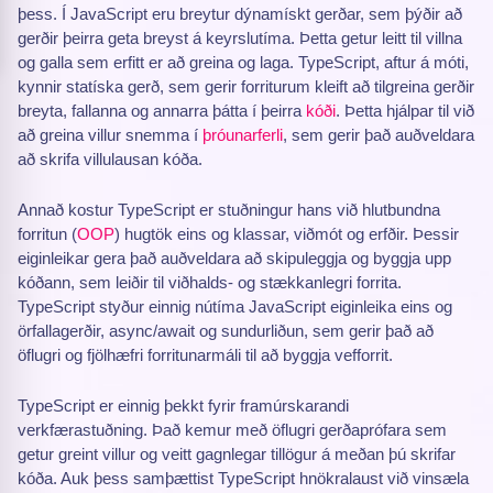
þess. Í JavaScript eru breytur dýnamískt gerðar, sem þýðir að
gerðir þeirra geta breyst á keyrslutíma. Þetta getur leitt til villna
og galla sem erfitt er að greina og laga. TypeScript, aftur á móti,
kynnir statíska gerð, sem gerir forriturum kleift að tilgreina gerðir
breyta, fallanna og annarra þátta í þeirra
kóði
. Þetta hjálpar til við
að greina villur snemma í
þróunarferli
, sem gerir það auðveldara
að skrifa villulausan kóða.
Annað kostur TypeScript er stuðningur hans við hlutbundna
forritun (
OOP
) hugtök eins og klassar, viðmót og erfðir. Þessir
eiginleikar gera það auðveldara að skipuleggja og byggja upp
kóðann, sem leiðir til viðhalds- og stækkanlegri forrita.
TypeScript styður einnig nútíma JavaScript eiginleika eins og
örfallagerðir, async/await og sundurliðun, sem gerir það að
öflugri og fjölhæfri forritunarmáli til að byggja vefforrit.
TypeScript er einnig þekkt fyrir framúrskarandi
verkfærastuðning. Það kemur með öflugri gerðaprófara sem
getur greint villur og veitt gagnlegar tillögur á meðan þú skrifar
kóða. Auk þess samþættist TypeScript hnökralaust við vinsæla