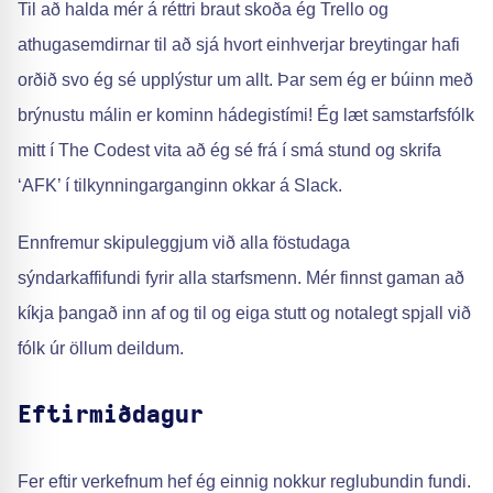
Til að halda mér á réttri braut skoða ég Trello og
athugasemdirnar til að sjá hvort einhverjar breytingar hafi
orðið svo ég sé upplýstur um allt. Þar sem ég er búinn með
brýnustu málin er kominn hádegistími! Ég læt samstarfsfólk
mitt í The Codest vita að ég sé frá í smá stund og skrifa
‘AFK’ í tilkynningarganginn okkar á Slack.
Ennfremur skipuleggjum við alla föstudaga
sýndarkaffifundi fyrir alla starfsmenn. Mér finnst gaman að
kíkja þangað inn af og til og eiga stutt og notalegt spjall við
fólk úr öllum deildum.
Eftirmiðdagur
Fer eftir verkefnum hef ég einnig nokkur reglubundin fundi.