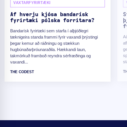
VAXTARFYRIRTÆKI
Af hverju kjósa bandarísk
S
fyrirtæki pólska forritara?
þ
f
Bandarísk fyrirtæki sem starfa í alþjóðlegri
Að
tæknigeira standa frammi fyrir vaxandi þrýstingi
af
þegar kemur að ráðningu og stækkun
ge
hugbúnaðarþróunaraðila. Hækkandi laun,
sp
takmörkuð framboð reyndra sérfræðinga og
st
vaxandi...
T
THE CODEST