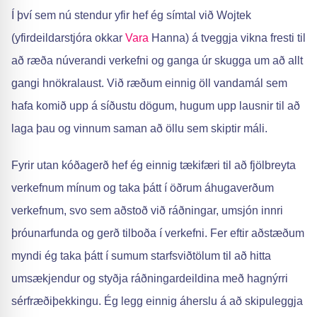
Í því sem nú stendur yfir hef ég símtal við Wojtek
(yfirdeildarstjóra okkar
Vara
Hanna) á tveggja vikna fresti til
að ræða núverandi verkefni og ganga úr skugga um að allt
gangi hnökralaust. Við ræðum einnig öll vandamál sem
hafa komið upp á síðustu dögum, hugum upp lausnir til að
laga þau og vinnum saman að öllu sem skiptir máli.
Fyrir utan kóðagerð hef ég einnig tækifæri til að fjölbreyta
verkefnum mínum og taka þátt í öðrum áhugaverðum
verkefnum, svo sem aðstoð við ráðningar, umsjón innri
þróunarfunda og gerð tilboða í verkefni. Fer eftir aðstæðum
myndi ég taka þátt í sumum starfsviðtölum til að hitta
umsækjendur og styðja ráðningardeildina með hagnýrri
sérfræðiþekkingu. Ég legg einnig áherslu á að skipuleggja