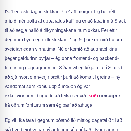
Það er föstudagur, klukkan 7:52 að morgni. Ég hef rétt
gripið mér bolla af uppáhalds kaffi og er að fara inn á Slack
til að segja halló á tilkynningakanalnum okkar. Fer eftir
deginum byrja ég milli klukkan 7 og 9, þar sem við höfum
sveigjanlegan vinnutíma. Nú er komið að augnablikinu
þegar galdurinn byrjar – ég opna frontend- og backend-
forritin og gagnagrunninn. Síðan vil ég kíkja aftur í Slack til
að sjá hvort einhverjir þættir þurfi að koma til greina – ný
vandamál sem komu upp á meðan ég var
ekki í vinnunni, bögur til að leika sér við,
kóði
umsagnir
frá öðrum forriturum sem ég þarf að athuga.
Ég vil líka fara í gegnum pósthólfið mitt og dagatalið til að
sjá hvort einhverjar nýjar fundir séu bókaðir fyrir daginn.