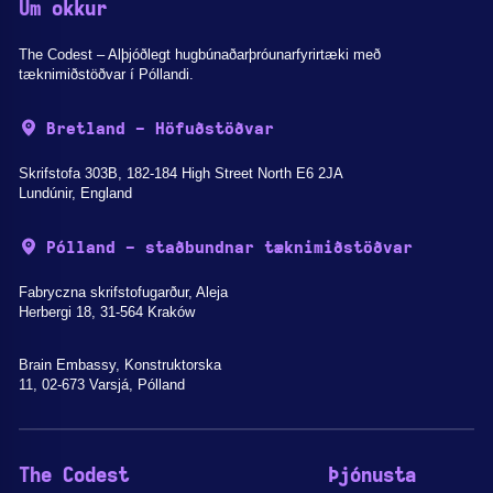
Um okkur
The Codest – Alþjóðlegt hugbúnaðarþróunarfyrirtæki með
tæknimiðstöðvar í Póllandi.
Bretland - Höfuðstöðvar
Skrifstofa 303B, 182-184 High Street North E6 2JA
Lundúnir, England
Pólland - staðbundnar tæknimiðstöðvar
Fabryczna skrifstofugarður, Aleja
Herbergi 18, 31-564 Kraków
Brain Embassy, Konstruktorska
11, 02-673 Varsjá, Pólland
The Codest
Þjónusta