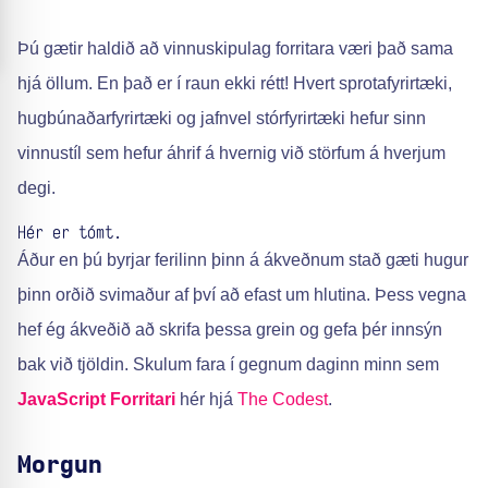
Þú gætir haldið að vinnuskipulag forritara væri það sama
hjá öllum. En það er í raun ekki rétt! Hvert sprotafyrirtæki,
hugbúnaðarfyrirtæki og jafnvel stórfyrirtæki hefur sinn
vinnustíl sem hefur áhrif á hvernig við störfum á hverjum
degi.
Hér er tómt.
Áður en þú byrjar ferilinn þinn á ákveðnum stað gæti hugur
þinn orðið svimaður af því að efast um hlutina. Þess vegna
hef ég ákveðið að skrifa þessa grein og gefa þér innsýn
bak við tjöldin. Skulum fara í gegnum daginn minn sem
JavaScript
Forritari
hér hjá
The Codest
.
Morgun