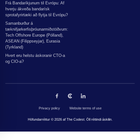
Frá Bandaríkjunum til Evrópu: Af
hverju ákveða bandarísk
sprotafyrirtæki að flytja til Evrópu?
Samanburður á
tæknifjarkerfisþróunarmiðstöðvum:
Tech Offshore Europe (Pólland),
ASEAN (Filippseyjar), Eurasia
(Tyrkland)
Hvert eru helstu áskoranir CTO-a
og CIO-a?
Privacy policy
Website terms of use
Höfundarréttur © 2026 af The Codest. Öll réttindi áskilin.