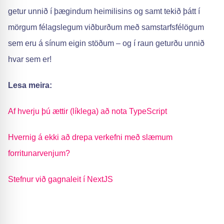
getur unnið í þægindum heimilisins og samt tekið þátt í
mörgum félagslegum viðburðum með samstarfsfélögum
sem eru á sínum eigin stöðum – og í raun geturðu unnið
hvar sem er!
Lesa meira:
Af hverju þú ættir (líklega) að nota TypeScript
Hvernig á ekki að drepa verkefni með slæmum
forritunarvenjum?
Stefnur við gagnaleit í NextJS