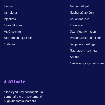
Heima
Það er ráðgjafi
Um okkur
Hugbúnaðarþróun
Þjónusta
Bakendaþróun
Case Studies
Framþróun
Vitið hvernig
Staff Augmentation
Starfsferilmöguleikar
Þróunaraðilar bakhliðar
Orðabók
Skýjaverkfræðingar
Gagnaverkfræðingar
Annað
Gæðatryggingartæknime
Auðlindir
Staðreyndir og goðsagnir um
samstarf við utanaðkomandi
hugbúnaðarþróunaraðila