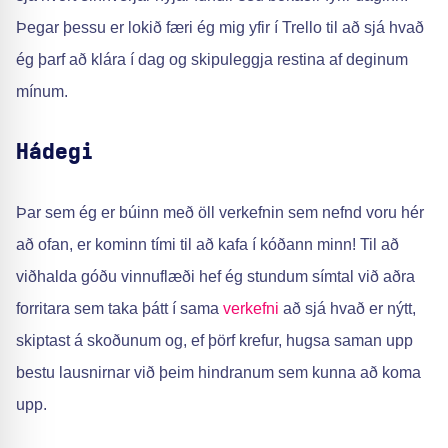
Þegar þessu er lokið færi ég mig yfir í Trello til að sjá hvað
ég þarf að klára í dag og skipuleggja restina af deginum
mínum.
Hádegi
Þar sem ég er búinn með öll verkefnin sem nefnd voru hér
að ofan, er kominn tími til að kafa í kóðann minn! Til að
viðhalda góðu vinnuflæði hef ég stundum símtal við aðra
forritara sem taka þátt í sama
verkefni
að sjá hvað er nýtt,
skiptast á skoðunum og, ef þörf krefur, hugsa saman upp
bestu lausnirnar við þeim hindranum sem kunna að koma
upp.