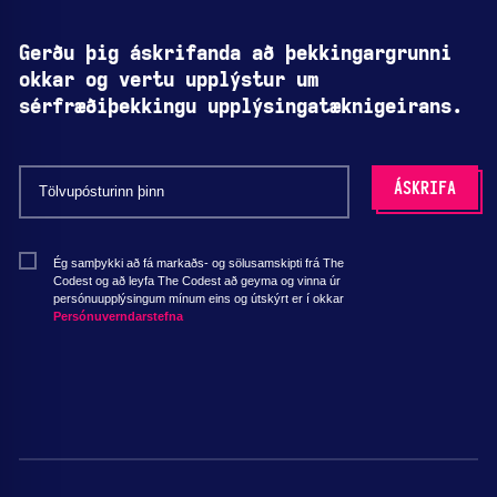
Gerðu þig áskrifanda að þekkingargrunni
okkar og vertu upplýstur um
sérfræðiþekkingu upplýsingatæknigeirans.
Ég samþykki að fá markaðs- og sölusamskipti frá The
Codest og að leyfa The Codest að geyma og vinna úr
persónuupplýsingum mínum eins og útskýrt er í okkar
Persónuverndarstefna