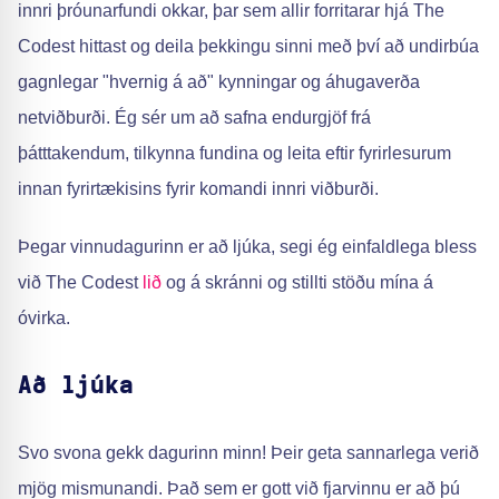
innri þróunarfundi okkar, þar sem allir forritarar hjá The
Codest hittast og deila þekkingu sinni með því að undirbúa
gagnlegar "hvernig á að" kynningar og áhugaverða
netviðburði. Ég sér um að safna endurgjöf frá
þátttakendum, tilkynna fundina og leita eftir fyrirlesurum
innan fyrirtækisins fyrir komandi innri viðburði.
Þegar vinnudagurinn er að ljúka, segi ég einfaldlega bless
við The Codest
lið
og á skránni og stillti stöðu mína á
óvirka.
Að ljúka
Svo svona gekk dagurinn minn! Þeir geta sannarlega verið
mjög mismunandi. Það sem er gott við fjarvinnu er að þú