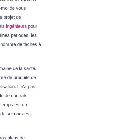
z-moi de vous
e projet de
iels
ingénieurs
pour
aines périodes, les
u nombre de tâches à
maine de la santé.
me de produits de
sation. Il n'a pas
le de contrats
 temps est un
 de secours est
 vos plans de