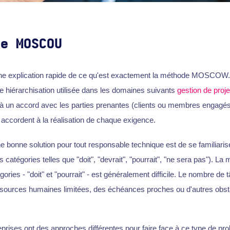
de MOSCOU
explication rapide de ce qu'est exactement la méthode MOSCOW. Il
e hiérarchisation utilisée dans les domaines suivants
gestion de proje
à un accord avec les parties prenantes (clients ou membres engagés 
s accordent à la réalisation de chaque exigence.
 bonne solution pour tout responsable technique est de se familiari
égories telles que "doit", "devrait", "pourrait", "ne sera pas"). La
ries - "doit" et "pourrait" - est généralement difficile. Le nombre de 
ssources humaines limitées, des échéances proches ou d'autres obst
reprises ont des approches différentes pour faire face à ce type de p