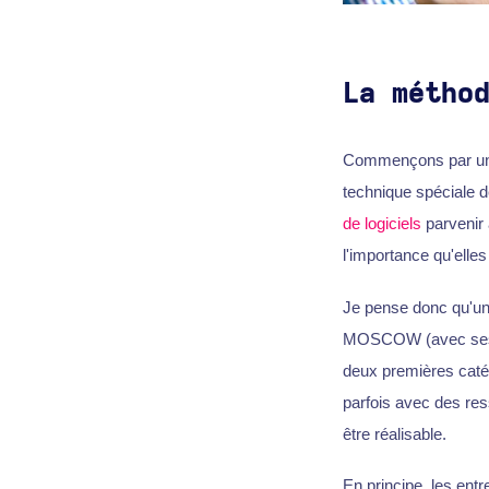
La métho
Commençons par une 
technique spéciale d
de logiciels
parvenir 
l'importance qu'elle
Je pense donc qu'une
MOSCOW (avec ses cat
deux premières catégo
parfois avec des re
être réalisable.
En principe, les ent