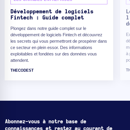
Développement de logiciels
L
Fintech : Guide complet
l
d
Plongez dans notre guide complet sur le
Ex
développement de logiciels Fintech et découvrez
dé
les secrets qui vous permettront de prospérer dans
m
ce secteur en plein essor. Des informations
à 
exploitables et fondées sur des données vous
po
attendent.
T
THECODEST
Abonnez-vous à notre base de
connaissances et restez au courant de