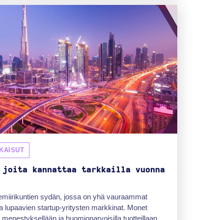
KAISUT
 joita kannattaa tarkkailla vuonna
emiirikuntien sydän, jossa on yhä vauraammat
ja lupaavien startup-yritysten markkinat. Monet
ä menestyksellään ja huomionarvoisilla tuotteillaan.....