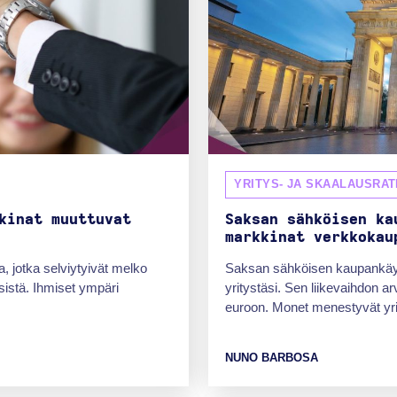
YRITYS- JA SKAALAUSRAT
kinat muuttuvat
Saksan sähköisen ka
markkinat verkkokau
, jotka selviytyivät melko
Saksan sähköisen kaupankäyn
sistä. Ihmiset ympäri
yritystäsi. Sen liikevaihdon 
euroon. Monet menestyvät yrit
NUNO BARBOSA