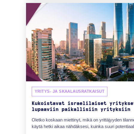
YRITYS- JA SKAALAUSRATKAISUT
Kukoistavat israelilaiset yritykse
lupaaviin paikallisiin yrityksiin
Oletko koskaan miettinyt, mikä on yrittäjyyden tilanne
käytä hetki aikaa nähdäksesi, kuinka suuri potentiaali 