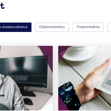
t
ja skaalausratkaisut
Ohjelmistokehitys
Projektinhallinta