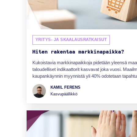
YRITYS- JA SKAALAUSRATKAISUT
Miten rakentaa markkinapaikka?
Kukoistavia markkinapaikkoja pidetään yleensä maai
taloudelliset indikaattorit kasvavat joka vuosi. Maai
kaupankäynnin myynnistä yli 40% odotetaan tapahtuv
KAMIL FERENS
Kasvupäällikkö