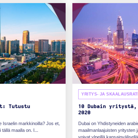
YRITYS- JA SKAALAUSRAT
t: Tutustu
10 Dubain yritystä,
2020
 Israelin markkinoilla? Jos et,
Dubai on Yhdistyneiden arabi
tällä maalla on. I...
maailmanlaajuisten yritysten 
voivat ylpeillä kansainvälisell