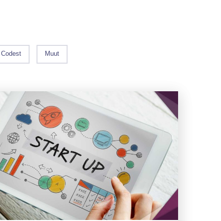
Codest
Muut