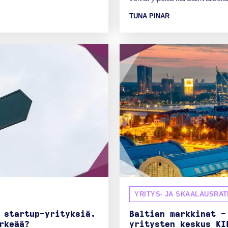
TUNA PINAR
YRITYS- JA SKAALAUSRAT
 startup-yrityksiä.
Baltian markkinat -
rkeää?
yritysten keskus KI