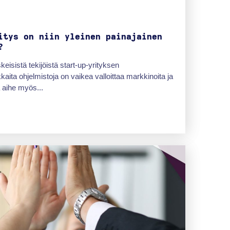
itys on niin yleinen painajainen
?
eisistä tekijöistä start-up-yrityksen
ita ohjelmistoja on vaikea valloittaa markkinoita ja
a aihe myös...