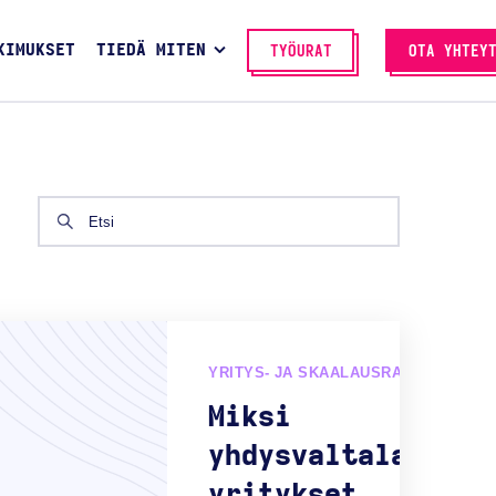
KIMUKSET
TIEDÄ MITEN
TYÖURAT
OTA YHTEY
YRITYS- JA SKAALAUSRATKAISUT
Miksi
yhdysvaltalaiset
yritykset