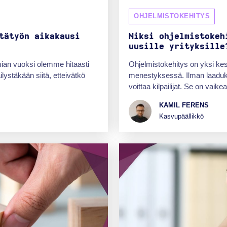
OHJELMISTOKEHITYS
tätyön aikakausi
Miksi ohjelmistokeh
uusille yrityksille
ian vuoksi olemme hitaasti
Ohjelmistokehitys on yksi kesk
lystäkään siitä, etteivätkö
menestyksessä. Ilman laadukka
voittaa kilpailijat. Se on vaike
KAMIL FERENS
Kasvupäällikkö