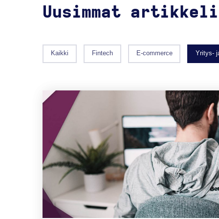
Uusimmat artikkeli
Kaikki
Fintech
E-commerce
Yritys- 