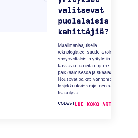
valitsevat
puolalaisia
kehittäjiä?
Maailmanlaajuisella
teknologiateollisuudella toimiviin
yhdysvaltalaisiin yrityksiin kohdistuu
kasvavia paineita ohjelmistokehittäjien
palkkaamisessa ja skaalaamisessa.
Nousevat palkat, vanhempien
lahjakkuuksien rajallinen saatavuus ja
lisääntyvä...
CODEST
LUE KOKO ARTIKKELI