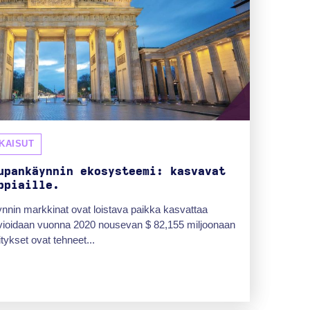
KAISUT
upankäynnin ekosysteemi: kasvavat
ppiaille.
nin markkinat ovat loistava paikka kasvattaa
arvioidaan vuonna 2020 nousevan $ 82,155 miljoonaan
ykset ovat tehneet...