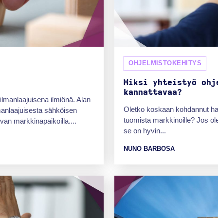
OHJELMISTOKEHITYS
Miksi yhteistyö ohj
kannattavaa?
lmanlaajuisena ilmiönä. Alan
Oletko koskaan kohdannut haa
lmanlaajuisesta sähköisen
tuomista markkinoille? Jos olet
an markkinapaikoilla....
se on hyvin...
NUNO BARBOSA