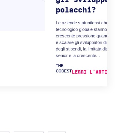
polacchi?
Le aziende statunitensi che operano nel
tecnologico globale stanno affrontando 
crescente pressione quando si tratta d
e scalare gli sviluppatori di software. L
degli stipendi, la limitata disponibilità di t
senior e la crescente...
THE
CODEST
LEGGI L'ARTICOLO COM