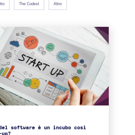
tto
The Codest
Altro
del software è un incubo così
-up?