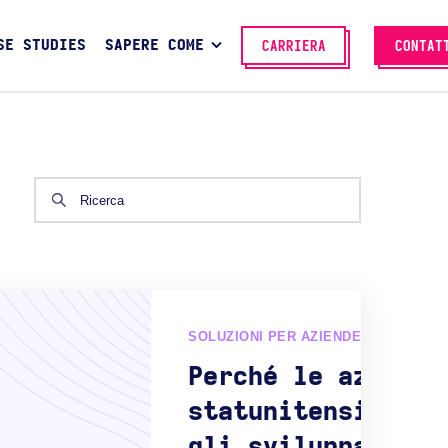
SE STUDIES
SAPERE COME
CARRIERA
CONTAT
SOLUZIONI PER AZIENDE E SCALEUP
Perché le aziende
statunitensi scel
gli sviluppatori