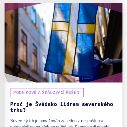
PODNIKOVÉ A ŠKÁLOVACÍ ŘEŠENÍ
Proč je Švédsko lídrem severského
trhu?
Severský trh je považován za jeden z nejlepších a
nejrychleji rostoucích na světě. Ve Skandinávii působí