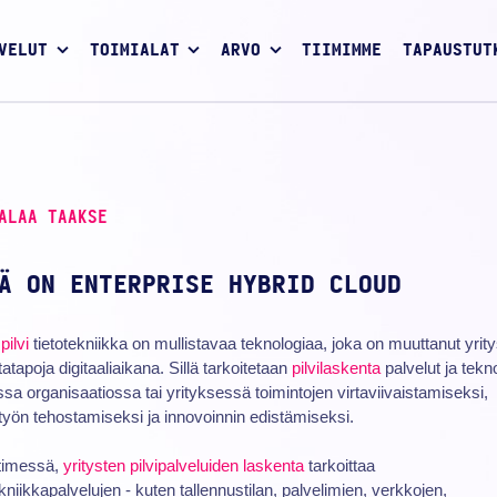
VELUT
TOIMIALAT
ARVO
TIIMIMME
TAPAUSTUT
ALAA TAAKSE
Ä ON ENTERPRISE HYBRID CLOUD
pilvi
tietotekniikka on mullistavaa teknologiaa, joka on muuttanut yrit
tatapoja digitaaliaikana. Sillä tarkoitetaan
pilvilaskenta
palvelut ja tekn
sa organisaatiossa tai yrityksessä toimintojen virtaviivaistamiseksi,
työn tehostamiseksi ja innovoinnin edistämiseksi.
timessä,
yritysten pilvipalveluiden laskenta
tarkoittaa
ekniikkapalvelujen - kuten tallennustilan, palvelimien, verkkojen,