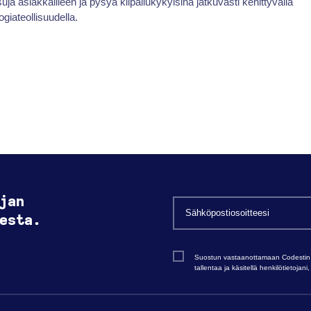
suja asiakkailleen ja pysyä kilpailukykyisinä jatkuvasti kehittyvällä
ogiateollisuudella.
jan
esta.
Suostun vastaanottamaan Codestin ma
tallentaa ja käsitellä henkilötietoja