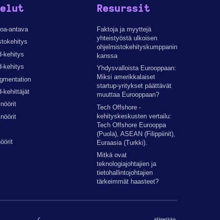
velut
Resurssit
oa-antava
Faktoja ja myyttejä
yhteistyöstä ulkoisen
stokehitys
ohjelmistokehityskumppanin
-kehitys
kanssa
d-kehitys
Yhdysvalloista Eurooppaan:
Miksi amerikkalaiset
ugmentation
startup-yritykset päättävät
-kehittäjät
muuttaa Eurooppaan?
inöörit
Tech Offshore -
kehityskeskusten vertailu:
inöörit
Tech Offshore Eurooppa
(Puola), ASEAN (Filippiinit),
öörit
Euraasia (Turkki).
Mitkä ovat
teknologiajohtajien ja
tietohallintojohtajien
tärkeimmät haasteet?
Copyright © 2026 by The Codest. Kaikki oikeudet pidätetään.