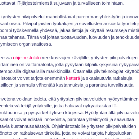
luottavat IT-järjestelmiensä sujuvaan ja turvalliseen toimintaan.
i yritysten pilvipalvelut mahdollistavat paremman yhteistyön ja innovo
saatioissa. Pilvipohjaisten työkalujen ja sovellusten ansiosta työnteki
pompi työskennellä yhdessä, jakaa tietoja ja käyttää resursseja mistä
maa tahansa. Tämä voi johtaa tuottavuuden, luovuuden ja tehokkuud
tymiseen organisaatiossa.
teessa
ohjelmistotalo
verkkosivujen kävijöille, yritysten pilvipalvelujen
äminen on välttämätöntä, jotta pysytään kilpailukykyisinä nykypäiv
empoisilla digitaalisilla markkinoilla. Ottamalla pilviteknologiat käyttö
istotalot voivat tarjota enemmän
ketterä
ja skaalautuvia ratkaisuja
ailleen ja samalla vähentää kustannuksia ja parantaa turvallisuutta.
vetona voidaan todeta, että yritysten pilvipalveluiden hyödyntäminen
entekevä tekijä yrityksille, jotka haluavat nykyaikaistaa IT-
truktuurinsa ja pysyä kehityksen kärjessä. Hyödyntämällä pilvipalvelu
saatiot voivat edistää innovointia, parantaa yhteistyötä ja saavuttaa
täviä kustannussäästöjä. Ohjelmistotaloille yritysten pilvipalveluiden
önotto on ratkaisevan tärkeää, jotta ne voivat tarjota huippuluokan