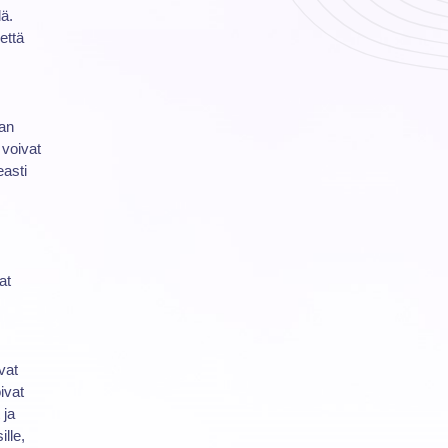
lä.
että
aan
 voivat
asti
at
vat
ivat
ja
lle,