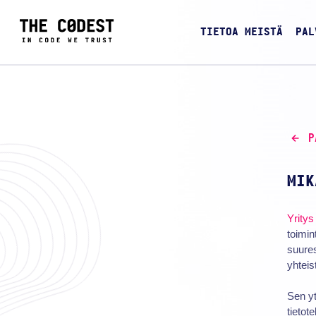
TIETOA MEISTÄ
PAL
P
MIK
Yritys
toimin
suures
yhteis
Sen y
tietot