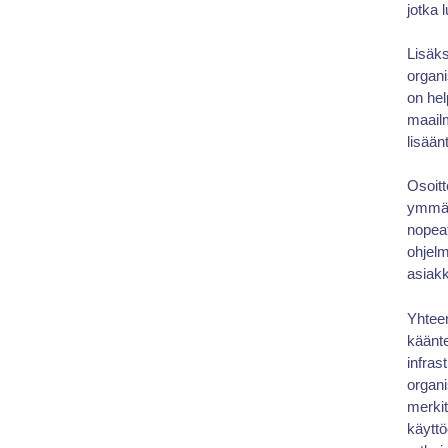
jotka 
Lisäks
organi
on hel
maail
lisään
Osoit
ymmärt
nopeat
ohjelm
asiakk
Yhteen
käänte
infras
organi
merkit
käyttö