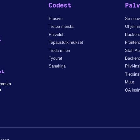
Codest
Pal
Etusivu
Se neuv
Tietoa meistä
Ohjelmi
Palvelut
Backend
i
Tapaustutkimukset
Fronten
Tiedä miten
Staff A
Työurat
Backend
Sanakirja
Pilvi-ins
et
Tietoins
Muut
torska
a
QA insin
töehdot