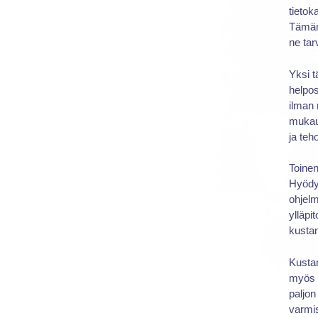
tietok
Tämän 
ne tarv
Yksi 
helpos
ilman 
mukau
ja teh
Toinen
Hyödyn
ohjelm
ylläpi
kustan
Kustan
myös p
paljon
varmis