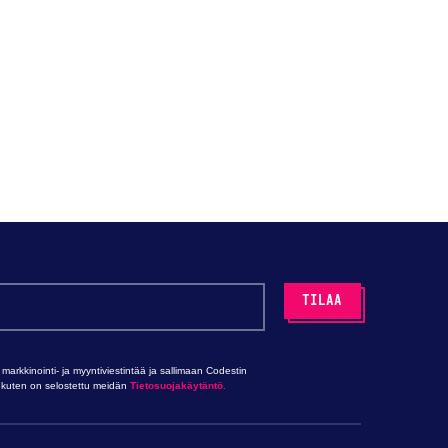
rkkinointi- ja myyntiviestintää ja sallimaan Codestin
ni, kuten on selostettu meidän
Tietosuojakäytäntö.