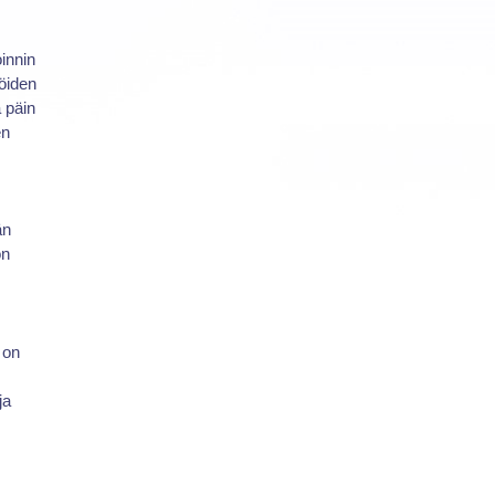
innin
jöiden
 päin
en
än
ön
 on
ja