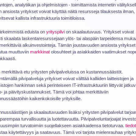
antojen, analytiikan ja ohjelmistojen - toimittamista internetin välityksel
ansiosta yritykset voivat käyttää näitä resursseja tilauksesta ilman, 
itsevat kallista infrastruktuuria toimitiloissa.
tärkeimmistä eduista on
yrityspilvi
on skaalautuvuus. Yritykset voivat
ti skaalata laskentaresurssejaan ylös- tai alaspäin tarpeidensa muk
merkittäviä alkuinvestointeja. Tämän joustavuuden ansiosta yritykset
tua muuttuviin
markkinat
olosuhteet ja asiakkaiden vaatimukset nope
okkaasti.
 merkittävä etu yritysten pilvipalveluissa on kustannussäästöt.
tämällä pilvipalveluja yritykset voivat välttää kalliiden laitteistojen ja
istojen hankinnan sekä perinteiseen IT-infrastruktuuriin liittyvät jatkuv
to- ja päivityskustannukset. Tämä voi johtaa merkittäviin
nussäästöihin kaikenkokoisille yrityksille.
nussäästöjen ja skaalautuvuuden lisäksi yritysten pilvipalvelut tarjoa
arempaa turvallisuutta ja luotettavuutta. Pilvipalveluntarjoajat investo
 uusimpiin turvatoimiin suojellakseen asiakkaidensa tietoturvaa.
tiedot
taa käytettävyys ja saatavuus. Tämä voi tarjota mielenrauhaa yrityksi