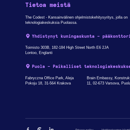
Tietoa meistä
The Codest - Kansainvälinen ohjelmistokehitysyritys, jolla on
teknologiakeskuksia Puolassa.
Yhdistynyt kuningaskunta - pääkonttor
Toimisto 303B, 182-184 High Street North E6 2JA
Lontoo, Englanti
Puola - Paikalliset teknologiakeskuks
Fabryczna Office Park, Aleja
Brain Embassy, Konstruk
Pokoju 18, 31-564 Krakova
11, 02-673 Varsova, Puol
Privacy policy
Verkkosivuston käyt