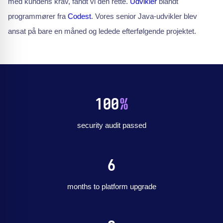
med kundens krav, fandt vi den rette.
Udvikler
blandt
programmører fra
Codest
. Vores senior Java-udvikler blev
ansat på bare en måned og ledede efterfølgende projektet.
100
%
security audit passed
6
months to platform upgrade