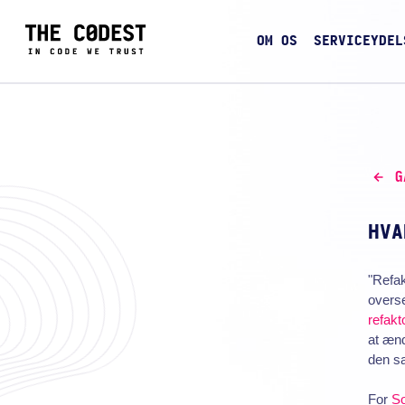
OM OS
SERVICEYDEL
G
HVA
"Refak
overse
refakt
at ænd
den sa
For
So