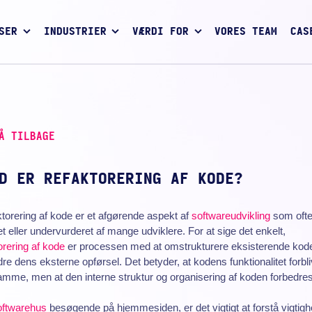
SER
INDUSTRIER
VÆRDI FOR
VORES TEAM
CAS
Å TILBAGE
D ER REFAKTORERING AF KODE?
torering af kode er et afgørende aspekt af
softwareudvikling
som ofte 
t eller undervurderet af mange udviklere. For at sige det enkelt,
orering af kode
er processen med at omstrukturere eksisterende kod
re dens eksterne opførsel. Det betyder, at kodens funktionalitet forbli
mme, men at den interne struktur og organisering af koden forbedres
ftwarehus
besøgende på hjemmesiden, er det vigtigt at forstå vigtig