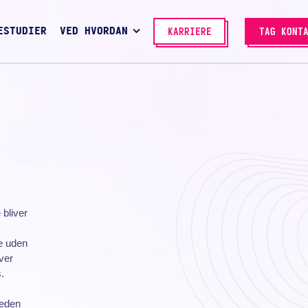
ESTUDIER
VED HVORDAN
KARRIERE
TAG KONT
bliver
e uden
ver
.
heden