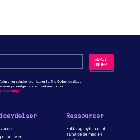
ørings- og salgskommunikation fra The Codest og tillade
 mine personlige data som forklaret i vores
ge oplysninger.
iceydelser
Ressourcer
givende
Fakta og myter om at
samarbejde med en
g af software
ekstern