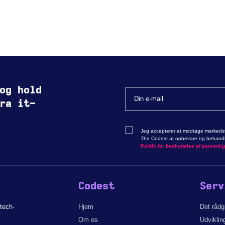
og hold
ra it-
Jeg accepterer at modtage markedsf
The Codest at opbevare og behandle
Politik for beskyttelse af personli
Codest
Serv
tech-
Hjem
Det råd
Om os
Udviklin