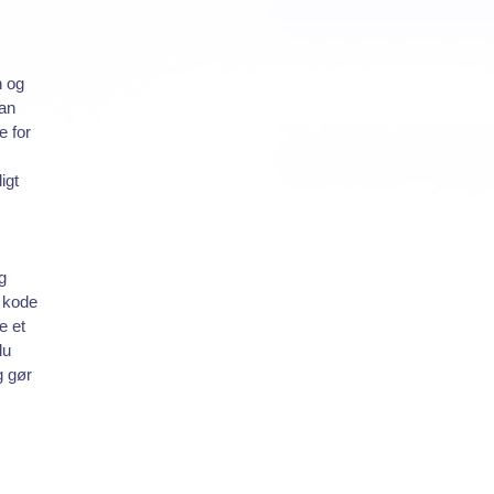
n og
kan
e for
igt
g
f kode
e et
du
g gør