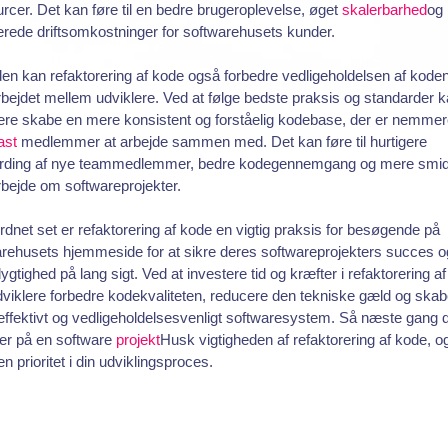
rcer. Det kan føre til en bedre brugeroplevelse, øget
skalerbarhed
og
rede driftsomkostninger for softwarehusets kunder.
n kan refaktorering af kode også forbedre vedligeholdelsen af kode
ejdet mellem udviklere. Ved at følge bedste praksis og standarder 
ere skabe en mere konsistent og forståelig kodebase, der er nemmer
ast
medlemmer at arbejde sammen med. Det kan føre til hurtigere
rding af nye teammedlemmer, bedre kodegennemgang og mere smid
bejde om softwareprojekter.
dnet set er refaktorering af kode en vigtig praksis for besøgende på
rehusets hjemmeside for at sikre deres softwareprojekters succes o
gtighed på lang sigt. Ved at investere tid og kræfter i refaktorering a
viklere forbedre kodekvaliteten, reducere den tekniske gæld og skab
ffektivt og vedligeholdelsesvenligt softwaresystem. Så næste gang 
er på en software
projekt
Husk vigtigheden af refaktorering af kode, o
 en prioritet i din udviklingsproces.