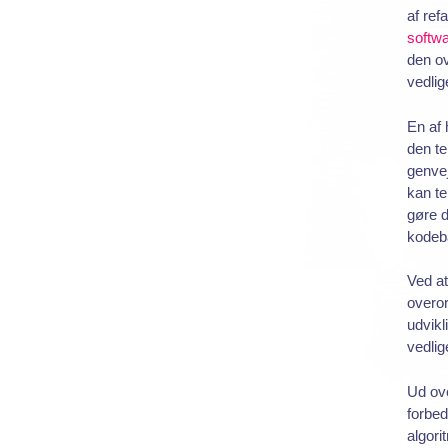
af ref
softwa
den ov
vedlig
En af 
den te
genvej
kan te
gøre d
kodeb
Ved at
overor
udvikl
vedlig
Ud ove
forbed
algori