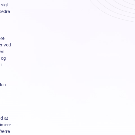
sigt.
bedre
ere
er ved
den
 og
i
den
d at
timere
 færre