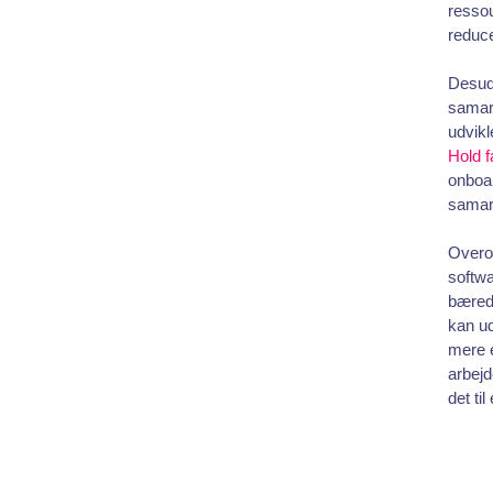
ressou
reduce
Desude
samarb
udvikl
Hold f
onboa
samar
Overor
softwa
bæredy
kan ud
mere e
arbejd
det til