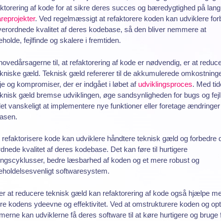
aktorering af kode for at sikre deres succes og bæredygtighed på lang 
reprojekter
. Ved regelmæssigt at refaktorere koden kan udviklere for
erordnede kvalitet af deres kodebase, så den bliver nemmere at
eholde, fejlfinde og skalere i fremtiden.
hovedårsagerne til, at refaktorering af kode er nødvendig, er at reduc
kniske gæld. Teknisk gæld refererer til de akkumulerede omkostning
e og kompromiser, der er indgået i løbet af
udviklingsproces
. Med ti
knisk gæld bremse udviklingen, øge sandsynligheden for bugs og fejl
et vanskeligt at implementere nye funktioner eller foretage ændringer 
asen.
 refaktorisere kode kan udviklere håndtere teknisk gæld og forbedre 
dnede kvalitet af deres kodebase. Det kan føre til hurtigere
ingscyklusser, bedre læsbarhed af koden og et mere robust og
eholdelsesvenligt softwaresystem.
r at reducere teknisk gæld kan refaktorering af kode også hjælpe me
re kodens ydeevne og effektivitet. Ved at omstrukturere koden og op
tmerne kan udviklerne få deres software til at køre hurtigere og bruge