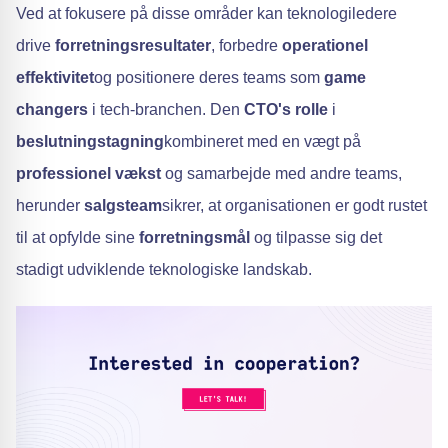
Ved at fokusere på disse områder kan teknologiledere
drive
forretningsresultater
, forbedre
operationel
effektivitet
og positionere deres teams som
game
changers
i tech-branchen. Den
CTO's rolle
i
beslutningstagning
kombineret med en vægt på
professionel vækst
og samarbejde med andre teams,
herunder
salgsteam
sikrer, at organisationen er godt rustet
til at opfylde sine
forretningsmål
og tilpasse sig det
stadigt udviklende teknologiske landskab.