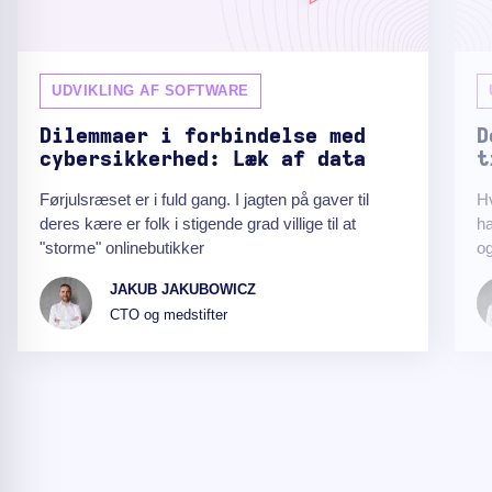
UDVIKLING AF SOFTWARE
Dilemmaer i forbindelse med
D
cybersikkerhed: Læk af data
t
Førjulsræset er i fuld gang. I jagten på gaver til
Hv
deres kære er folk i stigende grad villige til at
ha
"storme" onlinebutikker
og
JAKUB JAKUBOWICZ
CTO og medstifter