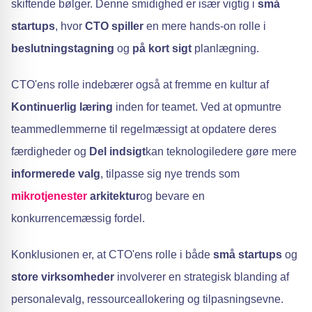
skiftende bølger. Denne smidighed er især vigtig i
små
startups
, hvor
CTO spiller
en mere hands-on rolle i
beslutningstagning
og
på kort sigt
planlægning.
CTO'ens rolle indebærer også at fremme en kultur af
Kontinuerlig læring
inden for teamet. Ved at opmuntre
teammedlemmerne til regelmæssigt at opdatere deres
færdigheder og
Del indsigt
kan teknologiledere gøre mere
informerede valg
, tilpasse sig nye trends som
mikrotjenester
arkitektur
og bevare en
konkurrencemæssig fordel.
Konklusionen er, at CTO'ens rolle i både
små startups
og
store virksomheder
involverer en strategisk blanding af
personalevalg, ressourceallokering og tilpasningsevne.