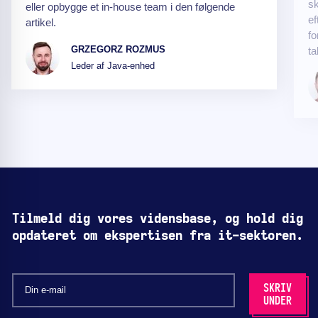
s
eller opbygge et in-house team i den følgende
ef
artikel.
fo
GRZEGORZ ROZMUS
ta
Leder af Java-enhed
Tilmeld dig vores vidensbase, og hold dig
opdateret om ekspertisen fra it-sektoren.