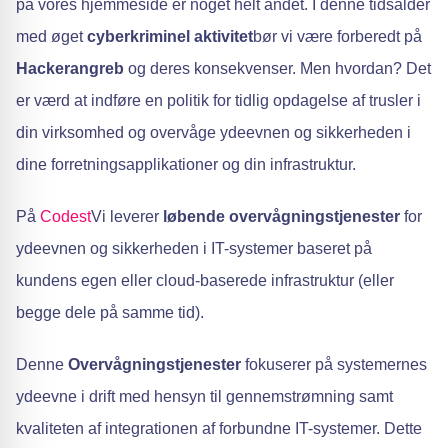
på vores hjemmeside er noget helt andet. I denne tidsalder
med øget
cyberkriminel aktivitet
bør vi være forberedt på
Hackerangreb
og deres konsekvenser. Men hvordan? Det
er værd at indføre en politik for tidlig opdagelse af trusler i
din virksomhed og overvåge ydeevnen og sikkerheden i
dine forretningsapplikationer og din infrastruktur.
På
Codest
Vi leverer
løbende overvågningstjenester
for
ydeevnen og sikkerheden i IT-systemer baseret på
kundens egen eller cloud-baserede infrastruktur (eller
begge dele på samme tid).
Denne
Overvågningstjenester
fokuserer på systemernes
ydeevne i drift med hensyn til gennemstrømning samt
kvaliteten af integrationen af forbundne IT-systemer. Dette