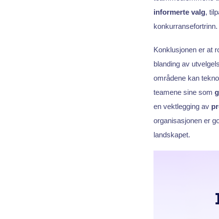
informerte valg
, ti
konkurransefortrinn.
Konklusjonen er at r
blanding av utvelgel
områdene kan teknol
teamene sine som
g
en vektlegging av
pr
organisasjonen er god
landskapet.