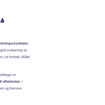
nå
retningsresultater
.
også evaluering av
n i et forhold. Målet
eldinger er
 effektivitet
. I
teten og fremme