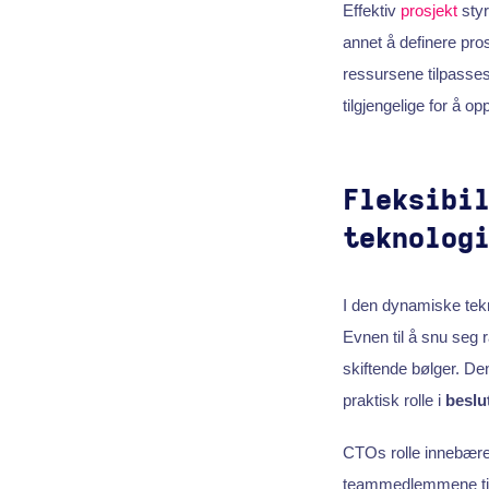
Effektiv
prosjekt
styr
annet å definere pro
ressursene tilpasse
tilgjengelige for å o
Fleksibi
teknolog
I den dynamiske tekn
Evnen til å snu seg 
skiftende bølger. Den
praktisk rolle i
beslu
CTOs rolle innebære
teammedlemmene til 