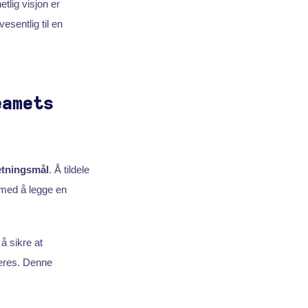
etlig visjon er
vesentlig til en
eamets
etningsmål
. Å tildele
 med å legge en
å sikre at
deres. Denne