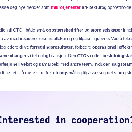
lpasse seg nye trender som
mikrotjenester
arkitektur
og opprettholde 
ollen til CTO i både
små oppstartsbedrifter
og
store selskaper
inneb
se av medarbeidere, ressursallokering og tilpasningsevne. Ved å foku
ogiledere drive
forretningsresultater
, forbedre
operasjonell effekti
ame changers
i teknologibransjen. Den
CTOs rolle
i
beslutningsta
ofesjonell vekst
og samarbeid med andre team, inkludert
salgstea
t rustet til å møte sine
forretningsmål
og tilpasse seg det stadig sk