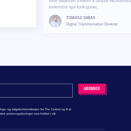
rette balansen mellom å utnytte eksistere
innlemme nye funksjoner.
TOMASZ GIBAS
Digital Transformation Direktør
rings- og salgskommunikasjon fra The Codest og til at
ne personopplysninger som forklart i vår