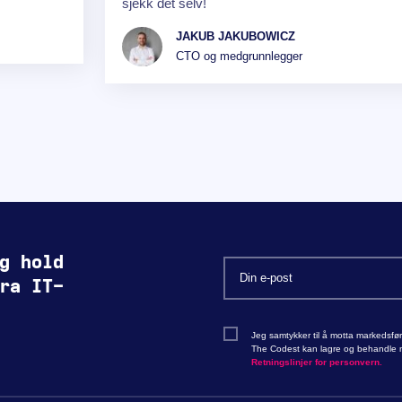
sjekk det selv!
JAKUB JAKUBOWICZ
CTO og medgrunnlegger
g hold
ra IT-
Jeg samtykker til å motta markedsfø
The Codest kan lagre og behandle mi
Retningslinjer for personvern.