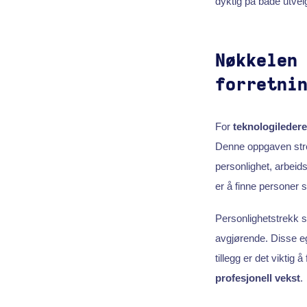
dyktig på både utve
Nøkkelen
forretni
For
teknologiledere
Denne oppgaven strek
personlighet, arbeidss
er å finne personer 
Personlighetstrekk s
avgjørende. Disse e
tillegg er det viktig
profesjonell vekst
.