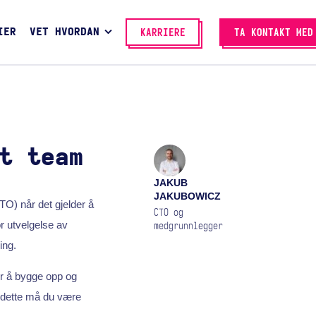
IER
VET HVORDAN
KARRIERE
TA KONTAKT MED
t team
JAKUB
JAKUBOWICZ
TO) når det gjelder å
CTO og
r utvelgelse av
medgrunnlegger
ing.
or å bygge opp og
l dette må du være