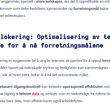
r avgjørende, spesielt i
store selskaper
, der det å opprettholde en enh
emmer som deler bedriftens kjerneverdier og
forretningsmål
bidrar 
et arbeidsplass.
llokering: Optimalisering av t
se for å nå forretningsmålene
kering er avgjørende for å utnytte teamets ekspertise for å oppnå
forr
åder basert på individuelle styrker og ferdigheter kan sammenlignes
ll, slik at hvert trekk bidrar til å nå det overordnede målet.
lebasert tilgangskontroll
kan forbedre
operasjonell effektivitet
ved 
tilgang til
følsom
data
og verktøy som er nødvendige for rollene 
kke bare data, men effektiviserer også arbeidsflyten.