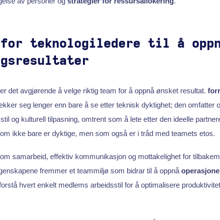
lgelse av personer og
strategier for ressursallokering
.
 for teknologiledere til å opp
ngsresultater
er det avgjørende å velge riktig team for å oppnå ønsket resultat.
for
ker seg lenger enn bare å se etter teknisk dyktighet; den omfatter 
til og kulturell tilpasning, omtrent som å lete etter den ideelle partnere
som ikke bare er dyktige, men som også er i tråd med teamets etos.
om samarbeid, effektiv kommunikasjon og mottakelighet for tilbakem
genskapene fremmer et teammiljø som bidrar til å oppnå
operasjonell
 å forstå hvert enkelt medlems arbeidsstil for å optimalisere produktivi