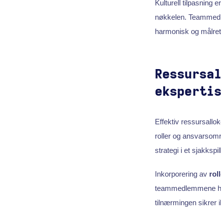
Kulturell tilpasning e
nøkkelen. Teammedl
harmonisk og målrett
Ressursa
eksperti
Effektiv ressursallo
roller og ansvarsomr
strategi i et sjakkspi
Inkorporering av
rol
teammedlemmene har 
tilnærmingen sikrer i