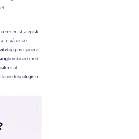
et
ærer en strategisk
sere på disse
vitet
og posisjonere
king
kombinert med
m
sikrer at
iftende teknologiske