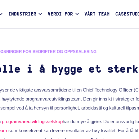
INDUSTRIER
VERDI FOR
VÅRT TEAM
CASESTUD
LØSNINGER FOR BEDRIFTER OG OPPSKALERING
olle i å bygge et sterk
yser de viktigste ansvarsområdene til en Chief Technology Officer (C
 høytytende programvareutviklingsteam. Den gir innsikt i strategier fo
empel ved å ta hensyn til personlighet, arbeidsstil og kulturell tilpasn
n
programvareutviklingsselskap
har du mye å gjøre. Du er ansvarlig f
eam
som konsekvent kan levere resultater av høy kvalitet. For å få ti