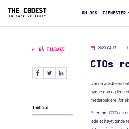
OM OSS
TJENESTER
2023-04-17
GÅ TILBAKE
CTOs r
Denne artikkelen bel
bygge opp og lede et
medarbeidere, for eks
Innhold
Ettersom
CTO
av e
lede et høytytende
t