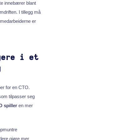
te innebærer blant
driften. I tillegg må
 medarbeiderne er
gere i et
g
per for en CTO.
 som tilpasser seg
 spiller
en mer
ppmuntre
dere gjøre mer