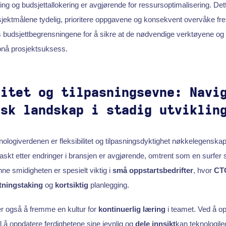
ing og budsjettallokering er avgjørende for ressursoptimalisering. Det
sjektmålene tydelig, prioritere oppgavene og konsekvent overvåke frem
s budsjettbegrensningene for å sikre at de nødvendige verktøyene og
ppnå prosjektsuksess.
litet og tilpasningsevne: Navi
isk landskap i stadig utviklin
ologiverdenen er fleksibilitet og tilpasningsdyktighet nøkkelegenska
raskt etter endringer i bransjen er avgjørende, omtrent som en surfer
ne smidigheten er spesielt viktig i
små oppstartsbedrifter
, hvor
CTO
tningstaking
og
kortsiktig
planlegging.
r også å fremme en kultur for
kontinuerlig læring
i teamet. Ved å o
å oppdatere ferdighetene sine jevnlig og
dele innsikt
kan teknologile