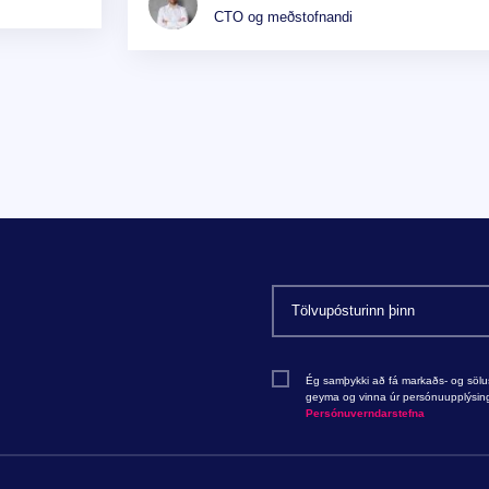
CTO og meðstofnandi
Ég samþykki að fá markaðs- og sölu
geyma og vinna úr persónuupplýsing
Persónuverndarstefna