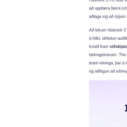
að uppfæra færni sí
aðlaga sig að nýju
Að lokum hlutverk 
á fólki, úthlutun au
knúið fram
viðskipt
tæknigeiranum. The
team-eininga, þar á
og aðlögun að síbrey