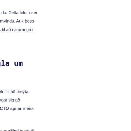
da. Þetta felur í sér
ramvindu. Auk þess
il að ná árangri í
gla um
ni til að breyta
agar sig að
CTO spilar
meira
a meðlimi team til