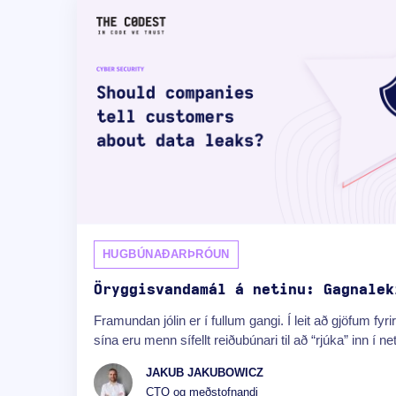
HUGBÚNAÐARÞRÓUN
Öryggisvandamál á netinu: Gagnalek
Framundan jólin er í fullum gangi. Í leit að gjöfum fyrir
sína eru menn sífellt reiðubúnari til að “rjúka” inn í ne
JAKUB JAKUBOWICZ
CTO og meðstofnandi