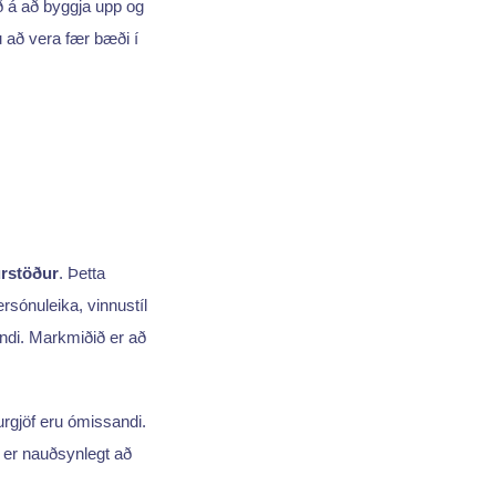
ð á að byggja upp og
 að vera fær bæði í
urstöður
. Þetta
ersónuleika, vinnustíl
ndi. Markmiðið er að
urgjöf eru ómissandi.
 er nauðsynlegt að