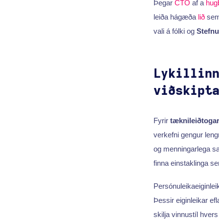
Þegar
CTO
af a
hug
leiða hágæða
lið
sem 
vali á fólki og
Stefnu
Lykillin
viðskipt
Fyrir
tæknileiðtoga
verkefni gengur lengr
og menningarlega sa
finna einstaklinga s
Persónuleikaeiginlei
Þessir eiginleikar e
skilja vinnustíl hve