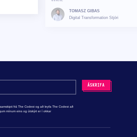
TOMASZ GIBAS
Digital Transformation Stjóri
samskipti frá The Codest og að leyfa The Codest að
um mínum eins og útskýrt er í okkar