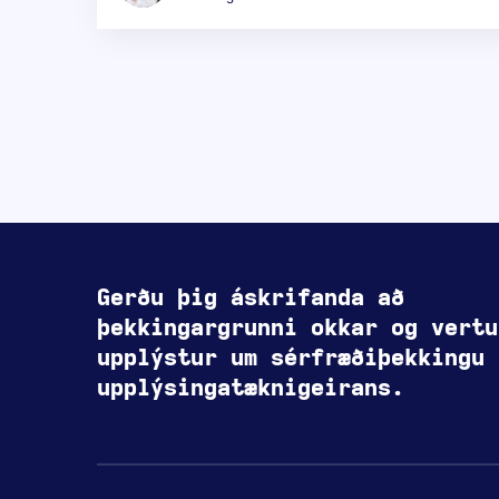
Gerðu þig áskrifanda að
þekkingargrunni okkar og vertu
upplýstur um sérfræðiþekkingu
upplýsingatæknigeirans.