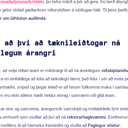
búnaðarþróunarfyrirtæki
, þú hefur mikið á þér að gera. Þú berð ábyrg
getur skilað gæðaríkum niðurstöðum á stöðugan hátt. Til þess þarftu
r um úthlutun auðlinda
.
n að því að tæknileiðtogar ná
alegum árangri
r
, að velja réttan team er mikilvægt til að ná æskilegum
viðskiptanið
a en einfaldlega að leita að tæknilegri færni; það felur í sér að meta p
mhæfni, svipað og þegar leitað er að hinum fullkomna maka í samba
em eru ekki aðeins hæfir heldur einnig í samræmi við gildi team.
kar eins og samvinna, árangursrík samskipti og móttækileiki fyrir end
fla umhverfi sem stuðlar að því að ná
rekstrarhagkvæmni
. Ennfremur
rs meðlims til að hámarka framleiðni og stuðla að
Faglegur vöxtur
.