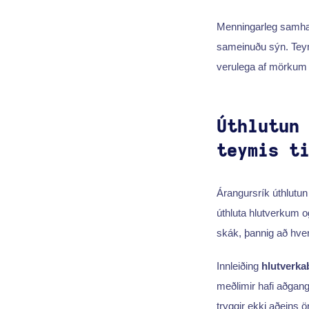
Menningarleg samhæf
sameinuðu sýn. Tey
verulega af mörkum 
Úthlutun
teymis t
Árangursrík úthlutun 
úthluta hlutverkum o
skák, þannig að hver
Innleiðing
hlutverka
meðlimir hafi aðgan
tryggir ekki aðeins ö