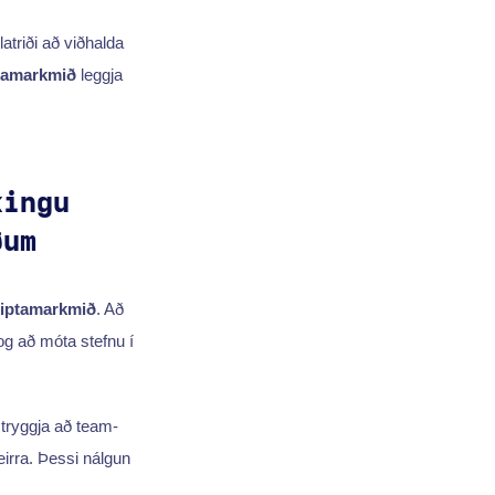
latriði að viðhalda
tamarkmið
leggja
kingu
ðum
kiptamarkmið
. Að
og að móta stefnu í
tryggja að team-
irra. Þessi nálgun