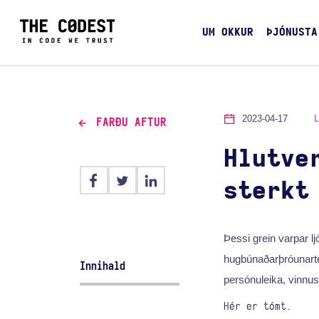
UM OKKUR
ÞJÓNUSTA
2023-04-17
FARÐU AFTUR
Hlutve
sterkt
Þessi grein varpar lj
hugbúnaðarþróunarteym
Innihald
persónuleika, vinnu
Hér er tómt.