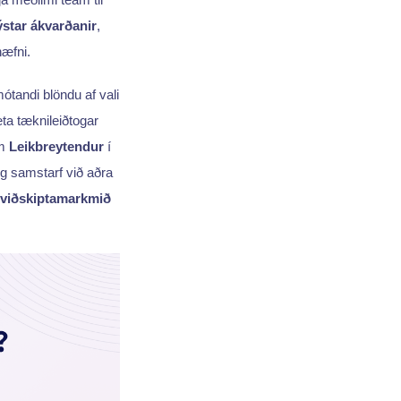
ýstar ákvarðanir
,
æfni.
mótandi blöndu af vali
ta tæknileiðtogar
em
Leikbreytendur
í
g samstarf við aðra
viðskiptamarkmið