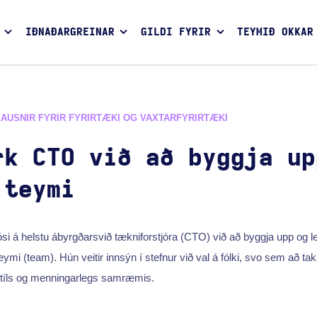
IÐNAÐARGREINAR
GILDI FYRIR
TEYMIÐ OKKAR
LAUSNIR FYRIR FYRIRTÆKI OG VAXTARFYRIRTÆKI
rk CTO við að byggja up
 teymi
ósi á helstu ábyrgðarsvið tækniforstjóra (CTO) við að byggja upp og le
i (team). Hún veitir innsýn í stefnur við val á fólki, svo sem að taka ti
stíls og menningarlegs samræmis.