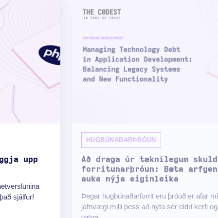
HUGBÚNAÐARÞRÓUN
ggja upp
Að draga úr tæknilegum skuld
forritunarþróun: Bæta arfgen
auka nýja eiginleika
netverslunina
Þegar hugbúnaðarforrit eru þróuð er afar mi
að sjálfur!
jafnvægi milli þess að nýta sér eldri kerfi og
virkni.