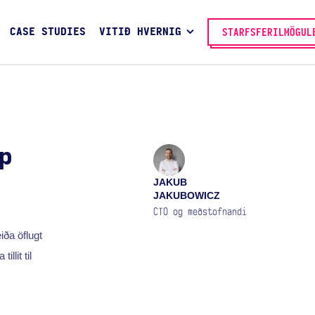
CASE STUDIES
VITIÐ HVERNIG
STARFSFERILMÖGUL
p
JAKUB
JAKUBOWICZ
CTO og meðstofnandi
iða öflugt
llit til