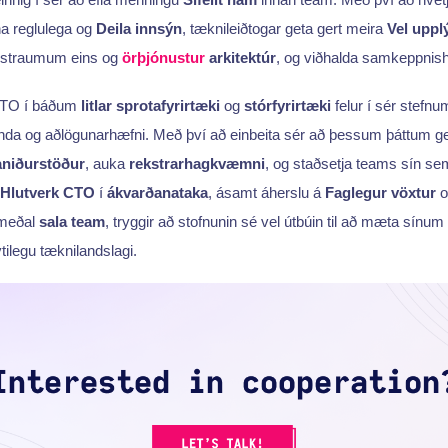
na reglulega og
Deila innsýn
, tæknileiðtogar geta gert meira
Vel uppl
m straumum eins og
örþjónustur
arkitektúr
, og viðhalda samkeppnish
CTO í báðum
litlar sprotafyrirtæki
og
stórfyrirtæki
felur í sér stefnu
ðlinda og aðlögunarhæfni. Með því að einbeita sér að þessum þáttum ge
aniðurstöður
, auka
rekstrarhagkvæmni
, og staðsetja teams sín s
Hlutverk CTO
í
ákvarðanataka
, ásamt áherslu á
Faglegur vöxtur
o
 meðal
sala team
, tryggir að stofnunin sé vel útbúin til að mæta sínum
tilegu tæknilandslagi.