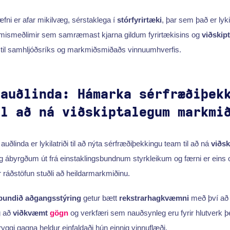
ni er afar mikilvæg, sérstaklega í
stórfyrirtæki
, þar sem það er lyki
mismeðlimir sem samræmast kjarna gildum fyrirtækisins og
viðskip
til samhljóðsríks og markmiðsmiðaðs vinnuumhverfis.
 auðlinda: Hámarka sérfræðiþek
il að ná viðskiptalegum markmi
auðlinda er lykilatriði til að nýta sérfræðiþekkingu team til að ná
viðs
g ábyrgðum út frá einstaklingsbundnum styrkleikum og færni er eins 
 ráðstöfun stuðli að heildarmarkmiðinu.
bundið aðgangsstýring
getur bætt
rekstrarhagkvæmni
með því að 
g að
viðkvæmt
gögn
og verkfæri sem nauðsynleg eru fyrir hlutverk þe
ryggi gagna heldur einfaldaði hún einnig vinnuflæði.