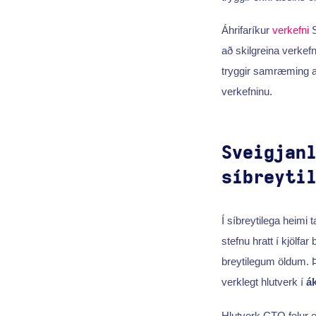
Áhrifaríkur
verkefni
S
að skilgreina verke
tryggir samræming au
verkefninu.
Sveigjan
síbreyti
Í síbreytilega heimi 
stefnu hratt í kjölfa
breytilegum öldum. Þ
verklegt hlutverk í
á
Hlutverk CTO felur e