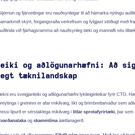
tjórnun og fjárveitingar eru nauðsynlegar til að hámarka nýtingu auðlin
fnamarkmið skýrt, forgangsraða verkefnum og fylgjast stöðugt með f
ðlinda við fjárhagsramma að nauðsynleg tæki og mannafli séu tiltæk t
leiki og aðlögunarhæfni: Að si
legt tæknilandskap
tækni eru sveigjanleiki og aðlögunarhæfni lykileiginleikar fyrir CTO. Hæf
r breytinga í greininni er afar mikilvæg, líkt og brimbrettamaður sem aðl
essi lipurð er sérstaklega mikilvæg í
litlar sprotafyrirtæki
, þar sem
kvarðanataka
og
skammtíma
áætlanagerð.
innig í sér að efla menningu
Sífellt nám
innan team. Með því að hvetj