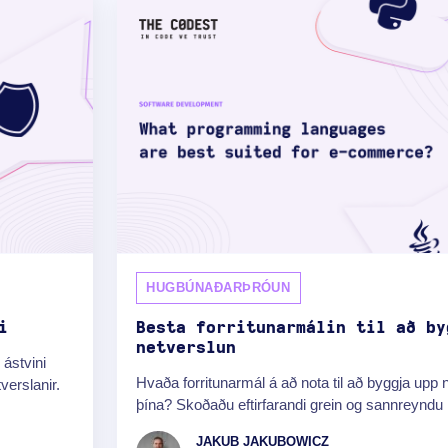
HUGBÚNAÐARÞRÓUN
i
Besta forritunarmálin til að by
netverslun
 ástvini
Hvaða forritunarmál á að nota til að byggja upp 
tverslanir.
þína? Skoðaðu eftirfarandi grein og sannreyndu þ
JAKUB JAKUBOWICZ