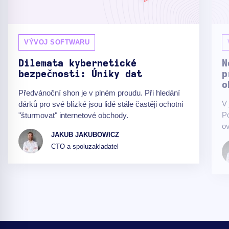
VÝVOJ SOFTWARU
Dilemata kybernetické
N
bezpečnosti: Úniky dat
p
o
Předvánoční shon je v plném proudu. Při hledání
V 
dárků pro své blízké jsou lidé stále častěji ochotni
Po
"šturmovat" internetové obchody.
ov
JAKUB JAKUBOWICZ
CTO a spoluzakladatel