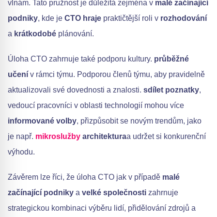
vlnám. Tato pružnost je důležitá zejména v
malé začínající
podniky
, kde je
CTO hraje
praktičtější roli v
rozhodování
a
krátkodobé
plánování.
Úloha CTO zahrnuje také podporu kultury.
průběžné
učení
v rámci týmu. Podporou členů týmu, aby pravidelně
aktualizovali své dovednosti a znalosti.
sdílet poznatky
,
vedoucí pracovníci v oblasti technologií mohou více
informované volby
, přizpůsobit se novým trendům, jako
je např.
mikroslužby
architektura
a udržet si konkurenční
výhodu.
Závěrem lze říci, že úloha CTO jak v případě
malé
začínající podniky
a
velké společnosti
zahrnuje
strategickou kombinaci výběru lidí, přidělování zdrojů a