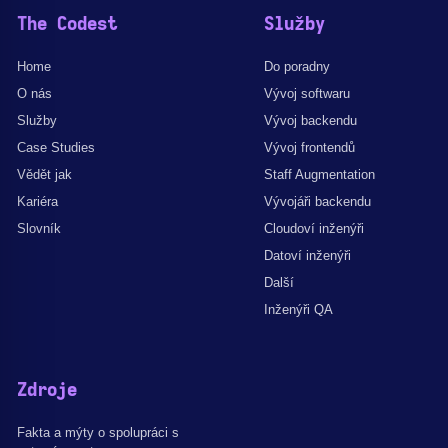
The Codest
Služby
Home
Do poradny
O nás
Vývoj softwaru
Služby
Vývoj backendu
Case Studies
Vývoj frontendů
Vědět jak
Staff Augmentation
Kariéra
Vývojáři backendu
Slovník
Cloudoví inženýři
Datoví inženýři
Další
Inženýři QA
Zdroje
Fakta a mýty o spolupráci s