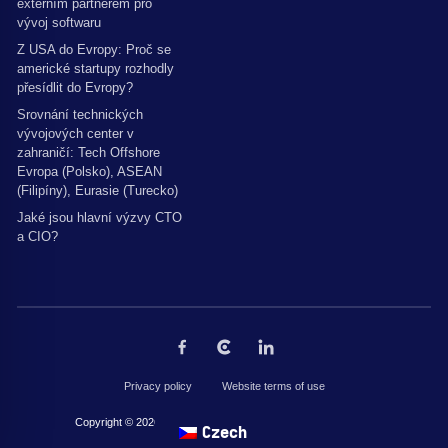
externím partnerem pro
vývoj softwaru
Z USA do Evropy: Proč se
americké startupy rozhodly
přesídlit do Evropy?
Srovnání technických
vývojových center v
zahraničí: Tech Offshore
Evropa (Polsko), ASEAN
(Filipíny), Eurasie (Turecko)
Jaké jsou hlavní výzvy CTO
a CIO?
Privacy policy
Website terms of use
Copyright © 2026 by The Codest. Všechna práva vyhrazena.
Czech