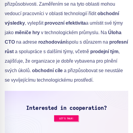
přizpůsobivosti. Zaměřením se na tyto oblasti mohou
vedoucí pracovníci v oblasti technologií řídit
obchodní
výsledky
, vylepšit
provozní efektivita
a umístit své týmy
jako
měniče hry
v technologickém průmyslu. Na
Úloha
CTO
na adrese
rozhodování
spolu s důrazem na
profesní
růst
a spolupráce s dalšími týmy, včetně
prodejní tým
,
zajišťuje, že organizace je dobře vybavena pro plnění
svých úkolů.
obchodní cíle
a přizpůsobovat se neustále
se vyvíjejícímu technologickému prostředí.