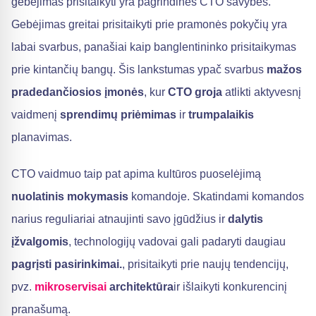
gebėjimas prisitaikyti yra pagrindinės CTO savybės.
Gebėjimas greitai prisitaikyti prie pramonės pokyčių yra
labai svarbus, panašiai kaip banglentininko prisitaikymas
prie kintančių bangų. Šis lankstumas ypač svarbus
mažos
pradedančiosios įmonės
, kur
CTO groja
atlikti aktyvesnį
vaidmenį
sprendimų priėmimas
ir
trumpalaikis
planavimas.
CTO vaidmuo taip pat apima kultūros puoselėjimą
nuolatinis mokymasis
komandoje. Skatindami komandos
narius reguliariai atnaujinti savo įgūdžius ir
dalytis
įžvalgomis
, technologijų vadovai gali padaryti daugiau
pagrįsti pasirinkimai.
, prisitaikyti prie naujų tendencijų,
pvz.
mikroservisai
architektūra
ir išlaikyti konkurencinį
pranašumą.