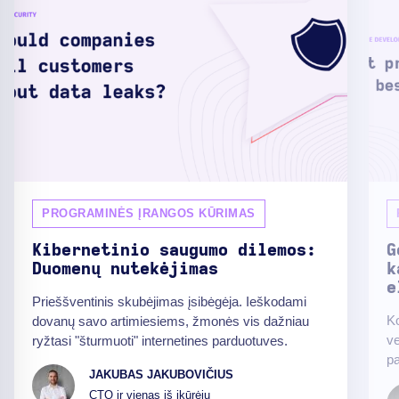
PROGRAMINĖS ĮRANGOS KŪRIMAS
Kibernetinio saugumo dilemos:
G
Duomenų nutekėjimas
k
e
Prieššventinis skubėjimas įsibėgėja. Ieškodami
Ko
dovanų savo artimiesiems, žmonės vis dažniau
ve
ryžtasi "šturmuoti" internetines parduotuves.
pa
JAKUBAS JAKUBOVIČIUS
CTO ir vienas iš įkūrėjų