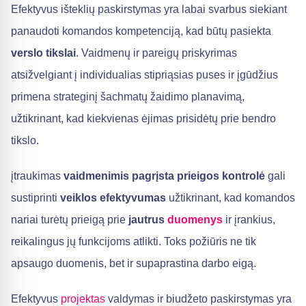
Efektyvus išteklių paskirstymas yra labai svarbus siekiant
panaudoti komandos kompetenciją, kad būtų pasiekta
verslo tikslai
. Vaidmenų ir pareigų priskyrimas
atsižvelgiant į individualias stipriąsias puses ir įgūdžius
primena strateginį šachmatų žaidimo planavimą,
užtikrinant, kad kiekvienas ėjimas prisidėtų prie bendro
tikslo.
įtraukimas
vaidmenimis pagrįsta prieigos kontrolė
gali
sustiprinti
veiklos efektyvumas
užtikrinant, kad komandos
nariai turėtų prieigą prie
jautrus
duomenys
ir įrankius,
reikalingus jų funkcijoms atlikti. Toks požiūris ne tik
apsaugo duomenis, bet ir supaprastina darbo eigą.
Efektyvus
projektas
valdymas ir biudžeto paskirstymas yra