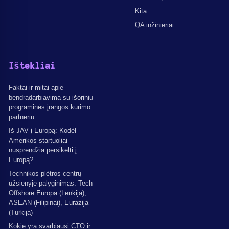
Kita
QA inžinieriai
Ištekliai
Faktai ir mitai apie
bendradarbiavimą su išoriniu
programinės įrangos kūrimo
partneriu
Iš JAV į Europą: Kodėl
Amerikos startuoliai
nusprendžia persikelti į
Europą?
Technikos plėtros centrų
užsienyje palyginimas: Tech
Offshore Europa (Lenkija),
ASEAN (Filipinai), Eurazija
(Turkija)
Kokie yra svarbiausi CTO ir