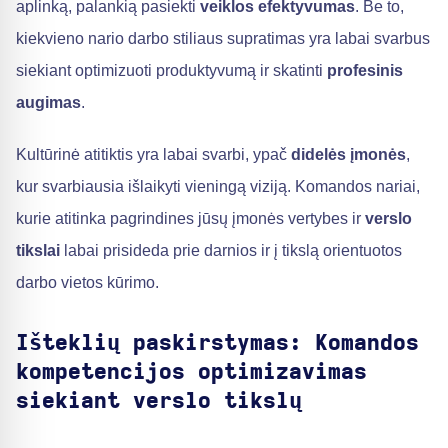
aplinką, palankią pasiekti
veiklos efektyvumas
. Be to,
kiekvieno nario darbo stiliaus supratimas yra labai svarbus
siekiant optimizuoti produktyvumą ir skatinti
profesinis
augimas
.
Kultūrinė atitiktis yra labai svarbi, ypač
didelės įmonės
,
kur svarbiausia išlaikyti vieningą viziją. Komandos nariai,
kurie atitinka pagrindines jūsų įmonės vertybes ir
verslo
tikslai
labai prisideda prie darnios ir į tikslą orientuotos
darbo vietos kūrimo.
Išteklių paskirstymas: Komandos
kompetencijos optimizavimas
siekiant verslo tikslų