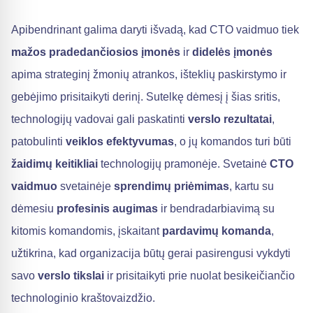
Apibendrinant galima daryti išvadą, kad CTO vaidmuo tiek
mažos pradedančiosios įmonės
ir
didelės įmonės
apima strateginį žmonių atrankos, išteklių paskirstymo ir
gebėjimo prisitaikyti derinį. Sutelkę dėmesį į šias sritis,
technologijų vadovai gali paskatinti
verslo rezultatai
,
patobulinti
veiklos efektyvumas
, o jų komandos turi būti
žaidimų keitikliai
technologijų pramonėje. Svetainė
CTO
vaidmuo
svetainėje
sprendimų priėmimas
, kartu su
dėmesiu
profesinis augimas
ir bendradarbiavimą su
kitomis komandomis, įskaitant
pardavimų komanda
,
užtikrina, kad organizacija būtų gerai pasirengusi vykdyti
savo
verslo tikslai
ir prisitaikyti prie nuolat besikeičiančio
technologinio kraštovaizdžio.