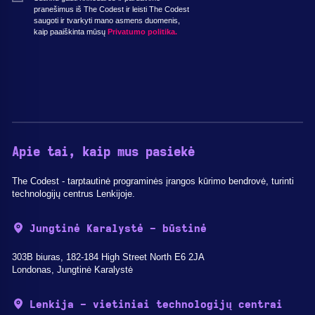
pranešimus iš The Codest ir leisti The Codest
saugoti ir tvarkyti mano asmens duomenis,
kaip paaiškinta mūsų
Privatumo politika.
Apie tai, kaip mus pasiekė
The Codest - tarptautinė programinės įrangos kūrimo bendrovė, turinti
technologijų centrus Lenkijoje.
Jungtinė Karalystė - būstinė
303B biuras, 182-184 High Street North E6 2JA
Londonas, Jungtinė Karalystė
Lenkija - vietiniai technologijų centrai