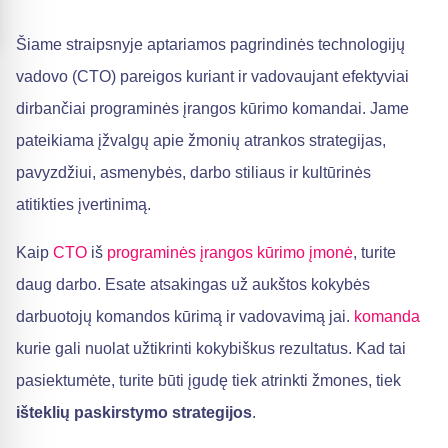
Šiame straipsnyje aptariamos pagrindinės technologijų
vadovo (CTO) pareigos kuriant ir vadovaujant efektyviai
dirbančiai programinės įrangos kūrimo komandai. Jame
pateikiama įžvalgų apie žmonių atrankos strategijas,
pavyzdžiui, asmenybės, darbo stiliaus ir kultūrinės
atitikties įvertinimą.
Kaip
CTO
iš
programinės įrangos kūrimo įmonė
, turite
daug darbo. Esate atsakingas už aukštos kokybės
darbuotojų komandos kūrimą ir vadovavimą jai.
komanda
kurie gali nuolat užtikrinti kokybiškus rezultatus. Kad tai
pasiektumėte, turite būti įgudę tiek atrinkti žmones, tiek
išteklių paskirstymo strategijos
.