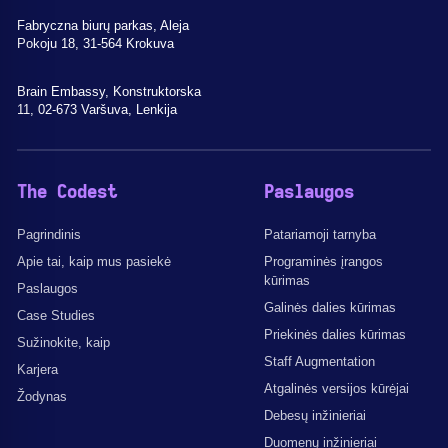
Fabryczna biurų parkas, Aleja
Pokoju 18, 31-564 Krokuva
Brain Embassy, Konstruktorska
11, 02-673 Varšuva, Lenkija
The Codest
Paslaugos
Pagrindinis
Patariamoji tarnyba
Apie tai, kaip mus pasiekė
Programinės įrangos
kūrimas
Paslaugos
Galinės dalies kūrimas
Case Studies
Priekinės dalies kūrimas
Sužinokite, kaip
Staff Augmentation
Karjera
Atgalinės versijos kūrėjai
Žodynas
Debesų inžinieriai
Duomenų inžinieriai