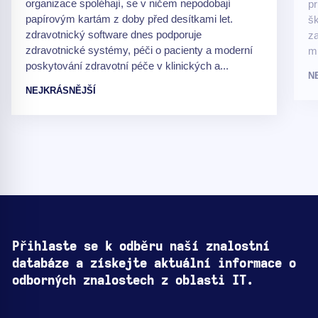
organizace spoléhají, se v ničem nepodobají
pr
papírovým kartám z doby před desítkami let.
šk
zdravotnický software dnes podporuje
za
zdravotnické systémy, péči o pacienty a moderní
m
poskytování zdravotní péče v klinických a...
N
NEJKRÁSNĚJŠÍ
Přihlaste se k odběru naší znalostní
databáze a získejte aktuální informace o
odborných znalostech z oblasti IT.