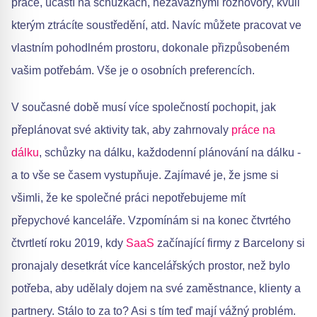
práce, účastí na schůzkách, nezávaznými rozhovory, kvůli
kterým ztrácíte soustředění, atd. Navíc můžete pracovat ve
vlastním pohodlném prostoru, dokonale přizpůsobeném
vašim potřebám. Vše je o osobních preferencích.
V současné době musí více společností pochopit, jak
přeplánovat své aktivity tak, aby zahrnovaly
práce na
dálku
, schůzky na dálku, každodenní plánování na dálku -
a to vše se časem vystupňuje. Zajímavé je, že jsme si
všimli, že ke společné práci nepotřebujeme mít
přepychové kanceláře. Vzpomínám si na konec čtvrtého
čtvrtletí roku 2019, kdy
SaaS
začínající firmy z Barcelony si
pronajaly desetkrát více kancelářských prostor, než bylo
potřeba, aby udělaly dojem na své zaměstnance, klienty a
partnery. Stálo to za to? Asi s tím teď mají vážný problém.