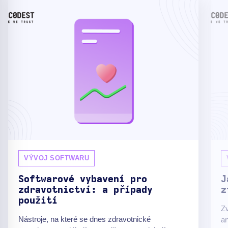
VÝVOJ SOFTWARU
Softwarové vybavení pro
J
zdravotnictví: a případy
z
použití
Zv
Nástroje, na které se dnes zdravotnické
an