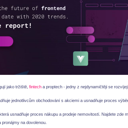
ují jako tržiště,
fintech
a proptech - jedny z nejdynamičtěji se rozvíjej
dňuje jednotlivcům obchodování s akciemi a usnadňuje proces výběr
která usnadňuje proces nákupu a prodeje nemovitostí. Najdete zde m
 pronájmy na dovolenou.