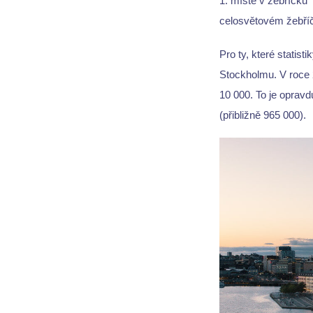
1. místě v žebříčku
celosvětovém žebříčk
Pro ty, které statis
Stockholmu. V roce 2
10 000. To je oprav
(přibližně 965 000).