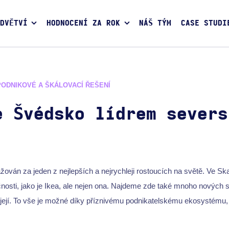
DVĚTVÍ
HODNOCENÍ ZA ROK
NÁŠ TÝM
CASE STUDI
PODNIKOVÉ A ŠKÁLOVACÍ ŘEŠENÍ
e Švédsko lídrem severs
žován za jeden z nejlepších a nejrychleji rostoucích na světě. Ve Sk
čnosti, jako je Ikea, ale nejen ona. Najdeme zde také mnoho nových 
íjejí. To vše je možné díky příznivému podnikatelskému ekosystému,