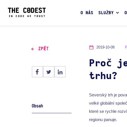
O NÁS
SLUŽBY
O
2019-10-08
ZPĚT
Proč j
trhu?
Severský trh je pova
velké globální spole
Obsah
které se rychle rozv
regionu panuje.