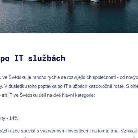
 po IT službách
, ve Švédsku je mnoho rychle se rozvíjejících společností - od novýc
y. V důsledku toho poptávka po IT službách každoročně roste. S ohl
 trh IT ve Švédsku dělí na dvě hlavní kategorie:
kty - 14%
bách úzce souvisí s významnými investicemi na tomto trhu. Vznikají 