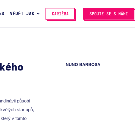
ES
VĚDĚT JAK
KARIÉRA
SPOJTE SE S NÁMI
NUNO BARBOSA
kého
andinávii působí
skvělých startupů,
 který v tomto