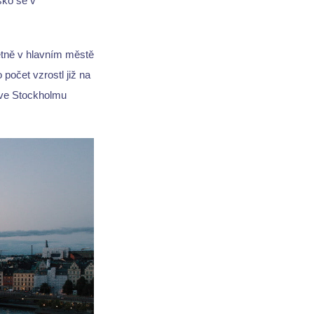
sko se v
rétně v hlavním městě
počet vzrostl již na
 ve Stockholmu