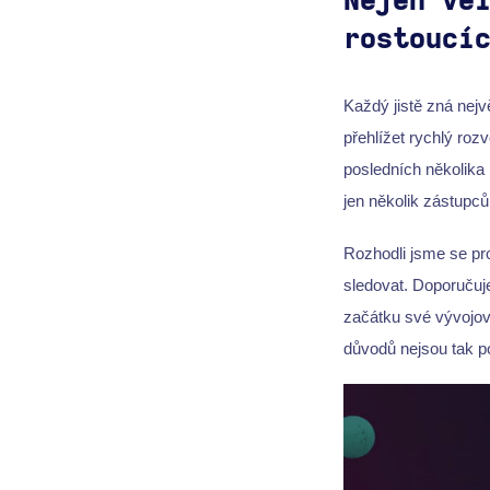
Nejen ve
rostoucí
Každý jistě zná nejv
přehlížet rychlý rozv
posledních několika
jen několik zástupc
Rozhodli jsme se pro 
sledovat. Doporučuje
začátku své vývojové
důvodů nejsou tak po