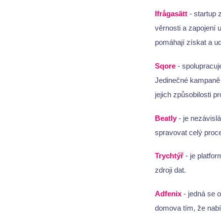
Ifrågasätt
- startup 
věrnosti a zapojení 
pomáhají získat a ud
Sqore
- spolupracuje
Jedinečné kampaně S
jejich způsobilosti p
Beatly
- je nezávisl
spravovat celý proc
Trychtýř
- je platfo
zdroji dat.
Adfenix
- jedná se o
domova tím, že nabízí