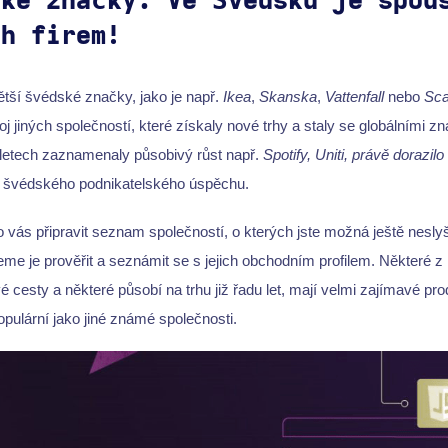
lké značky. Ve Švédsku je spou
ch firem!
ětší švédské značky, jako je např.
Ikea
,
Skanska
,
Vattenfall
nebo
Sca
oj jiných společností, které získaly nové trhy a staly se globálními z
 letech zaznamenaly působivý růst např.
Spotify, Uniti, právě dorazilo
ů švédského podnikatelského úspěchu.
vás připravit seznam společností, o kterých jste možná ještě neslyšeli
me je prověřit a seznámit se s jejich obchodním profilem. Některé z 
 cesty a některé působí na trhu již řadu let, mají velmi zajímavé prod
pulární jako jiné známé společnosti.