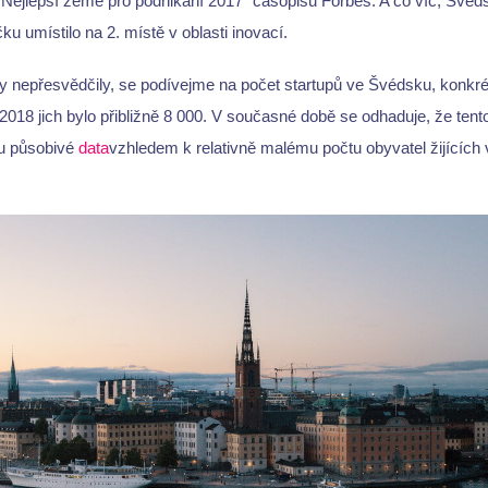
 "Nejlepší země pro podnikání 2017" časopisu Forbes. A co víc, Švéd
u umístilo na 2. místě v oblasti inovací.
tiky nepřesvědčily, se podívejme na počet startupů ve Švédsku, konk
018 jich bylo přibližně 8 000. V současné době se odhaduje, že tento 
du působivé
data
vzhledem k relativně malému počtu obyvatel žijících