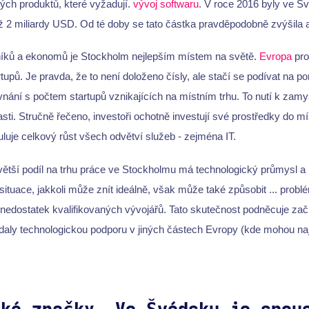
ových produktů, které vyžadují.
vývoj softwaru
. V roce 2016 byly ve Š
ž 2 miliardy USD. Od té doby se tato částka pravděpodobně zvýšila 
íků a ekonomů je Stockholm nejlepším místem na světě.
Evropa
pro
tupů. Je pravda, že to není doloženo čísly, ale stačí se podívat na p
nání s počtem startupů vznikajících na místním trhu. To nutí k zamy
asti. Stručně řečeno, investoři ochotně investují své prostředky do mí
luje celkový růst všech odvětví služeb - zejména IT.
ětší podíl na trhu práce ve Stockholmu má technologický průmysl a 
 situace, jakkoli může znít ideálně, však může také způsobit ... probl
nedostatek kvalifikovaných vývojářů. Tato skutečnost podněcuje začín
daly technologickou podporu v jiných částech Evropy (kde mohou nají