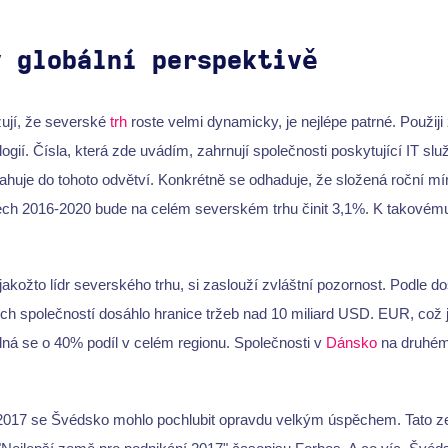
v globální perspektivě
azují, že severské
trh
roste velmi dynamicky, je nejlépe patrné. Použiji 
ogií. Čísla, která zde uvádím, zahrnují společnosti poskytující IT slu
sahuje do tohoto odvětví. Konkrétně se odhaduje, že složená roční m
etech 2016-2020 bude na celém severském trhu činit 3,1%. K takovém
 jakožto lídr severského trhu, si zaslouží zvláštní pozornost. Podle dos
ch společností dosáhlo hranice tržeb nad 10 miliard USD. EUR, což j
dná se o 40% podíl v celém regionu. Společnosti v
Dánsko
na druhém 
2017 se Švédsko mohlo pochlubit opravdu velkým úspěchem. Tato z