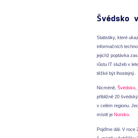
Švédsko 
Statistiky, které uk
informačních technol
jejichž poptávka za
růstu IT služeb v l
těžké být lhostejný.
Nicméně,
Švédsko
,
přibližně 20 švédský
v celém regionu. Je
místě je
Norsko
.
Pojďme dál. V roce 