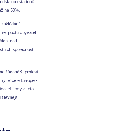
védsku do startupů
až na 50%.
 zakládání
oměr počtu obyvatel
šlení nad
stních společností,
nejžádanější profesí
émy. V celé Evropě -
ající firmy z této
t levnější