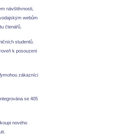
em návštěvnosti,
zpravodajským webům
tu čtenářů.
ničních studentů.
ároveň k posouzení
ly
mohou zákazníci
 integrována se 405
i koupi nového
tí.