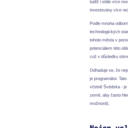
tudíž i stále více n
investovány více ne
Podle mnoha odborn
technologických star
tohoto města v porov
potenciálem této obl
což v důsledku stimu
Odhaduje se, že nejv
je programátor. Tato
včetně Švédska - je 
země, aby často hle
možnosti).