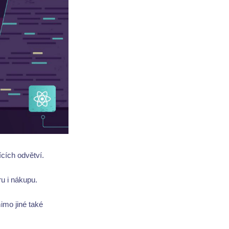
ících odvětví.
u i nákupu.
imo jiné také