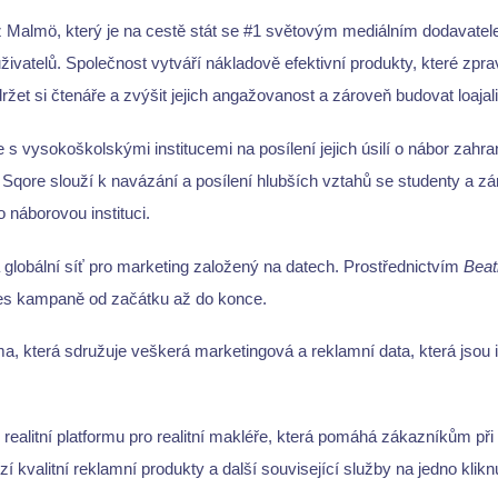
z Malmö, který je na cestě stát se #1 světovým mediálním dodavatel
uživatelů. Společnost vytváří nákladově efektivní produkty, které 
ržet si čtenáře a zvýšit jejich angažovanost a zároveň budovat loajali
 s vysokoškolskými institucemi na posílení jejich úsilí o nábor zahra
qore slouží k navázání a posílení hlubších vztahů se studenty a z
ro náborovou instituci.
á globální síť pro marketing založený na datech. Prostřednictvím
Beat
es kampaně od začátku až do konce.
rma, která sdružuje veškerá marketingová a reklamní data, která jsou
 realitní platformu pro realitní makléře, která pomáhá zákazníkům př
 kvalitní reklamní produkty a další související služby na jedno kliknu