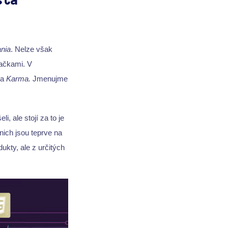
sta
nia
. Nelze však
načkami. V
a
Karma.
Jmenujme
, ale stojí za to je
nich jsou teprve na
ukty, ale z určitých