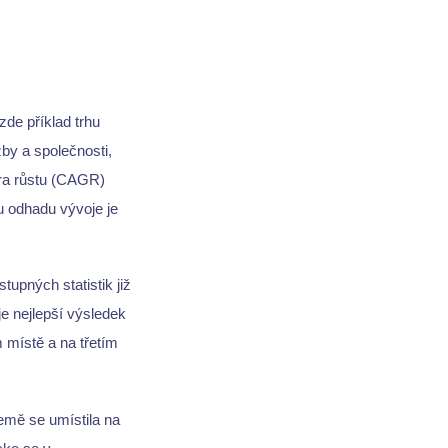
zde příklad trhu
žby a společnosti,
íra růstu (CAGR)
u odhadu vývoje je
tupných statistik již
e nejlepší výsledek
místě a na třetím
emě se umístila na