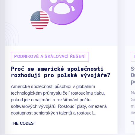
PODNIKOVÉ A ŠKÁLOVACÍ ŘEŠENÍ
Proč se americké společnosti
S
rozhodují pro polské vývojáře?
O
p
Americké společnosti působící v globálním
Na
technologickém průmyslu čelí rostoucímu tlaku,
Sv
pokud jde o najímání a rozšiřování počtu
mů
softwarových vývojářů. Rostoucí platy, omezená
di
dostupnost seniorských talentů a rostoucí...
T
THE CODEST