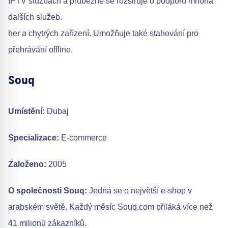
IPTV službách a průběžně se rozšiřuje o podporu mnoha
dalších služeb.
her a chytrých zařízení. Umožňuje také stahování pro
přehrávání offline.
Souq
Umístění:
Dubaj
Specializace:
E-commerce
Založeno:
2005
O společnosti Souq:
Jedná se o největší e-shop v
arabském světě. Každý měsíc Souq.com přiláká více než
41 milionů zákazníků.