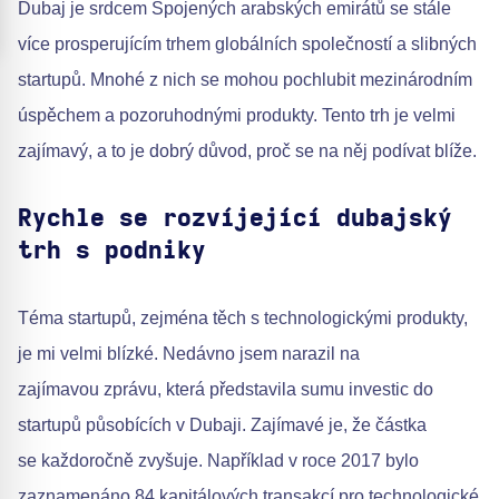
Dubaj je srdcem Spojených arabských emirátů se stále
více prosperujícím trhem globálních společností a slibných
startupů. Mnohé z nich se mohou pochlubit mezinárodním
úspěchem a pozoruhodnými produkty. Tento trh je velmi
zajímavý, a to je dobrý důvod, proč se na něj podívat blíže.
Rychle se rozvíjející dubajský
trh s podniky
Téma startupů, zejména těch s technologickými produkty,
je mi velmi blízké. Nedávno jsem narazil na
zajímavou zprávu, která představila sumu investic do
startupů působících v Dubaji. Zajímavé je, že částka
se každoročně zvyšuje. Například v roce 2017 bylo
zaznamenáno 84 kapitálových transakcí pro technologické