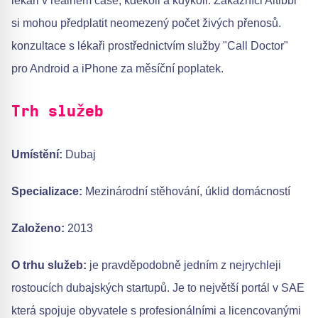
lékaři v reálném čase, kdekoli a kdykoli. Zákazníci Altibbi
si mohou předplatit neomezený počet živých přenosů.
konzultace s lékaři prostřednictvím služby "Call Doctor"
pro Android a iPhone za měsíční poplatek.
Trh služeb
Umístění:
Dubaj
Specializace:
Mezinárodní stěhování, úklid domácností
Založeno:
2013
O trhu služeb:
je pravděpodobně jedním z nejrychleji
rostoucích dubajských startupů. Je to největší portál v SAE
která spojuje obyvatele s profesionálními a licencovanými