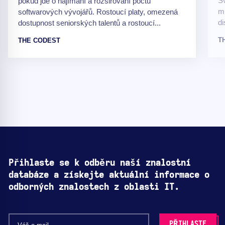
Sv
pokud jde o najímání a rozšiřování počtu
mů
softwarových vývojářů. Rostoucí platy, omezená
di
dostupnost seniorských talentů a rostoucí...
T
THE CODEST
Přihlaste se k odběru naší znalostní
databáze a získejte aktuální informace o
odborných znalostech z oblasti IT.