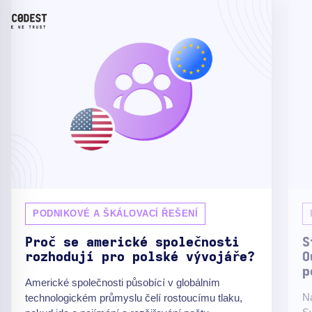
PODNIKOVÉ A ŠKÁLOVACÍ ŘEŠENÍ
Proč se americké společnosti
S
rozhodují pro polské vývojáře?
O
p
Americké společnosti působící v globálním
Na
technologickém průmyslu čelí rostoucímu tlaku,