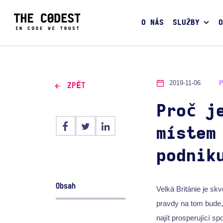
O NÁS
SLUŽBY
O
2019-11-06
ZPĚT
Proč j
místem
podnik
Obsah
Velká Británie je sk
pravdy na tom bude, 
najít prosperující sp