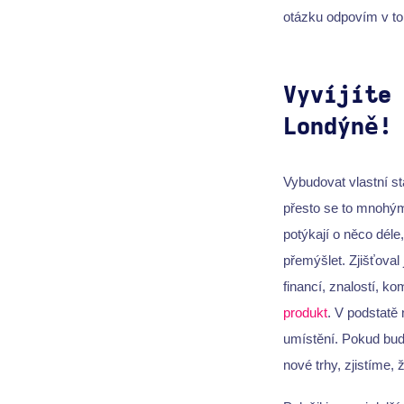
otázku odpovím v to
Vyvíjíte
Londýně!
Vybudovat vlastní st
přesto se to mnohým
potýkají o něco déle
přemýšlet. Zjišťova
financí, znalostí, k
produkt
. V podstatě
umístění. Pokud bude
nové trhy, zjistíme,