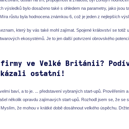
 výsledků bylo dosaženo také s ohledem na parametry, jako jsou tal
Míra růstu byla hodnocena známkou 6, což je jeden z nejlepších výs
eznam, který by vás také mohl zajímat. Spojené království se totiž u
twarových ekosystémů. Je to jen další potvrzení obrovského potenciá
 firmy ve Velké Británii? Podí
okázali ostatní!
velmi baví, a to je. ... představení vybraných start-upů. Prověřením a
našel několik opravdu zajímavých start-upů. Rozhodl jsem se, že se 
u. Myslím, že mohou v krátké době dosáhnout velkého úspěchu. Držte 