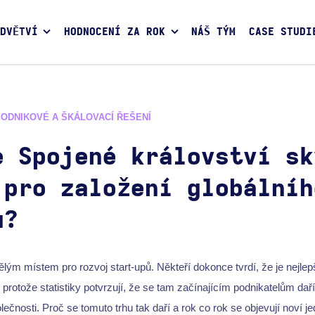
DVĚTVÍ
HODNOCENÍ ZA ROK
NÁŠ TÝM
CASE STUDI
PODNIKOVÉ A ŠKÁLOVACÍ ŘEŠENÍ
e Spojené království sk
 pro založení globálníh
u?
vělým místem pro rozvoj start-upů. Někteří dokonce tvrdí, že je nejle
protože statistiky potvrzují, že se tam začínajícím podnikatelům da
olečnosti. Proč se tomuto trhu tak daří a rok co rok se objevují noví j