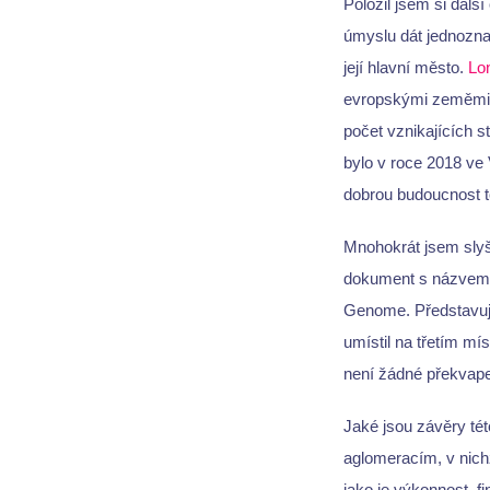
Položil jsem si dalš
úmyslu dát jednozna
její hlavní město.
Lo
evropskými zeměmi. 
počet vznikajících s
bylo v roce 2018 ve 
dobrou budoucnost t
Mnohokrát jsem slyš
dokument s názvem "
Genome. Představuje 
umístil na třetím mí
není žádné překvape
Jaké jsou závěry té
aglomeracím, v nichž
jako je výkonnost, f