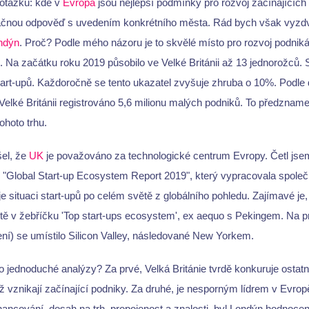
í otázku: kde v
Evropa
jsou nejlepší podmínky pro rozvoj začínající
čnou odpověď s uvedením konkrétního města. Rád bych však vyzdvih
ndýn
. Proč? Podle mého názoru je to skvělé místo pro rozvoj podnik
Na začátku roku 2019 působilo ve Velké Británii až 13 jednorožců. 
tart-upů. Každoročně se tento ukazatel zvyšuje zhruba o 10%. Podle 
Velké Británii registrováno 5,6 milionu malých podniků. To předzna
ohoto trhu.
el, že
UK
je považováno za technologické centrum Evropy. Četl jse
Global Start-up Ecosystem Report 2019", který vypracovala společ
situaci start-upů po celém světě z globálního pohledu. Zajímavé je
stě v žebříčku 'Top start-ups ecosystem', ex aequo s Pekingem. Na 
ní) se umístilo Silicon Valley, následované New Yorkem.
to jednoduché analýzy? Za prvé, Velká Británie tvrdě konkuruje osta
 vznikají začínající podniky. Za druhé, je nesporným lídrem v Evropě
inancování, dosah na trh, propojenost a znalosti, byl Londýn hodnocen 