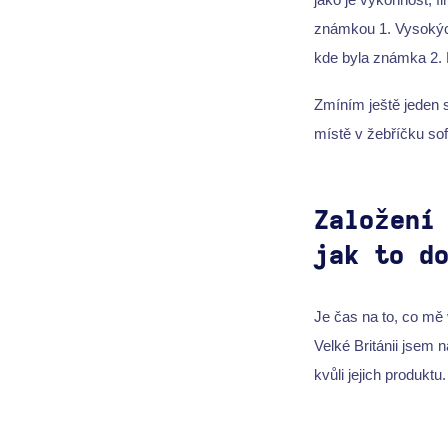
známkou 1. Vysokých
kde byla známka 2. 
Zmíním ještě jeden s
místě v žebříčku sof
Založení
jak to d
Je čas na to, co mě 
Velké Británii jsem 
kvůli jejich produkt