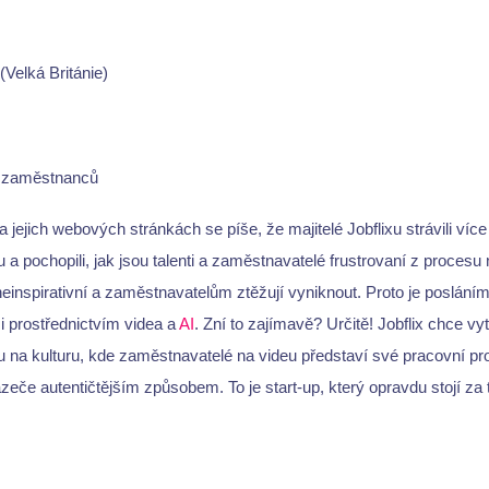
Velká Británie)
r zaměstnanců
 jejich webových stránkách se píše, že majitelé Jobflixu strávili více
 pochopili, jak jsou talenti a zaměstnavatelé frustrovaní z procesu
einspirativní a zaměstnavatelům ztěžují vyniknout. Proto je posláním
mi prostřednictvím videa a
AI
. Zní to zajímavě? Určitě! Jobflix chce vy
na kulturu, kde zaměstnavatelé na videu představí své pracovní prost
azeče autentičtějším způsobem. To je start-up, který opravdu stojí za 